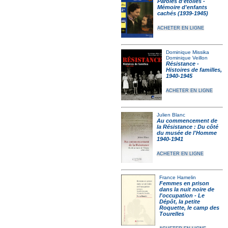
Paroles d'étoiles -
Mémoire d'enfants
cachés (1939-1945)
ACHETER EN LIGNE
Dominique Missika
Dominique Veillon
Résistance -
Histoires de familles,
1940-1945
ACHETER EN LIGNE
Julien Blanc
Au commencement de
la Résistance : Du côté
du musée de l'Homme
1940-1941
ACHETER EN LIGNE
France Hamelin
Femmes en prison
dans la nuit noire de
l'occupation - Le
Dépôt, la petite
Roquette, le camp des
Tourelles