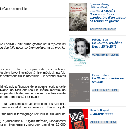
Zysman Wenig
Hélène Wenig
nde Guerre mondiale.
Lettres à Khayè :
Correspondance
clandestine d'un amour
en temps de guerre
ACHETER EN LIGNE
Hélène Berr
Le Journal d'Hélène
e central. Cette étape ignoble de la répression
Berr : 1942-1944
on des juifs de la vie économique, et au premier
ACHETER EN LIGNE
Par une recherche approfondie des archives
sion juive internées à titre médical, parfois
Pierre Lubek
t nettement sur la morbidité. Ce premier travail
La Shoah : hériter du
silence
e), qui, à l’époque de la guerre, était ancelle
otre-Dame de Sion ont reçu la même marque de
ACHETER EN LIGNE
Juifs pendant la deuxième guerre mondiale mérite
me sens, chacun à leur place. )
) est sympathique mais entretient des rapports
ant faussement de sa musulmanité. D'autres juifs
Benoît Rayski
L'affiche rouge
 sur aucun témoignage recueilli ni sur aucune
Le journaliste au
Figaro littéraire
, Mohammed
ACHETER EN LIGNE
t est un étonnement : pourquoi parmi les 23 000