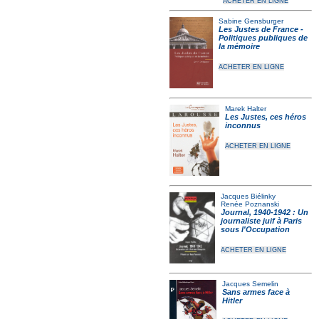
ACHETER EN LIGNE
Sabine Gensburger
Les Justes de France -
Politiques publiques de
la mémoire
ACHETER EN LIGNE
Marek Halter
Les Justes, ces héros
inconnus
ACHETER EN LIGNE
Jacques Biélinky
Renée Poznanski
Journal, 1940-1942 : Un
journaliste juif à Paris
sous l'Occupation
ACHETER EN LIGNE
Jacques Semelin
Sans armes face à
Hitler