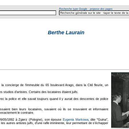
Recherche type Google : propose des pages
Berthe Laurain
t la concierge de l’immeuble du 65 boulevard Arago, dans la Cité fleurie, un
studios d'artistes. Certains des locataires étaient juifs.
ec la police et elle savait toujours quand il y aurait des descentes de police
aient bien leurs locataires, savaient où ils se trouvaient et informaient
t exactement le contraire.
 09/05/1892 à Zgierz (Pologne), son épouse
Eugenia Markowa
, dite "Guina",
e les autres artistes juifs, d'une rafle imminente, leur permettant de s'échapper