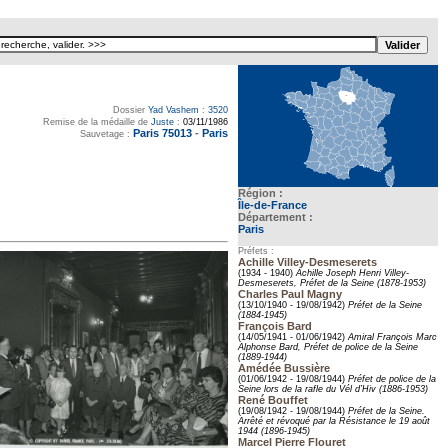
Dossier
Yad Vashem
:
3520
Remise de la médaille de
Juste
:
03/11/1986
Paris 75013
-
Paris
Sauvetage :
Région :
Île-de-France
Département :
Paris
Préfets :
Achille Villey-Desmeserets
(1934 - 1940)
Achille Joseph Henri Villey-
Desmeserets, Préfet de la Seine (1878-1953)
Charles Paul Magny
(13/10/1940 - 19/08/1942)
Préfet de la Seine
(1884-1945)
François Bard
(14/05/1941 - 01/06/1942)
Amiral François Marc
Alphonse Bard, Préfet de police de la Seine
(1889-1944)
Amédée Bussière
(01/06/1942 - 19/08/1944)
Préfet de police de la
Seine lors de la rafle du Vél d’Hiv (1886-1953)
René Bouffet
(19/08/1942 - 19/08/1944)
Préfet de la Seine.
Arrêté et révoqué par la Résistance le 19 août
1944 (1896-1945)
Marcel Pierre Flouret