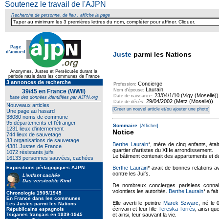
Soutenez le travail de l'AJPN
Recherche de personne, de lieu : affiche la page
Page
d'accueil
Juste
parmi les Nations
Anonymes, Justes et Persécutés durant la
période nazie dans les communes de France
3 annonces de recherche
Concierge
Profession:
Laurain
Nom d'épouse:
39/45 en France (WWII)
23/04/1/10 (Vigy (Moselle))
Date de naissance:
base des données identifiées par AJPN.org
29/04/2002 (Metz (Moselle))
Date de décès:
Nouveaux articles
[Créer un nouvel article et/ou ajouter une photo]
Une page au hasard
38080 noms de commune
95 départements et l'étranger
Sommaire
[Afficher]
1231 lieux d'internement
Notice
744 lieux de sauvetage
33 organisations de sauvetage
Berthe Laurain
*, mère de cinq enfants, étai
4381 Justes de France
quartier d’artistes du XIIIe arrondissement.
1072 résistants juifs
Le bâtiment contenait des appartements et des 
16133 personnes sauvées, cachées
Expositions pédagogiques AJPN
Berthe Laurain
* avait de bonnes relations av
contre les Juifs.
L'enfant cachée
Das versteckte Kind
De nombreux concierges parisiens connaiss
volontiers les autorités.
Berthe Laurain
* a fai
Chronologie 1905/1945
En France dans les communes
Elle averti le peintre
Marek Szwarc
, né le
Les Justes parmi les Nations
écrivain et leur fille
Tereska Torrès
, ainsi qu
Républicains espagnols
Tsiganes français en 1939-1945
et ainsi, leur sauvant la vie.