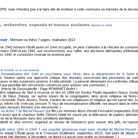
'AJPN, mais n'hésitez pas à le faire afin de restituer à cette commune sa mémoire de la Seco
 recherches, exposés et travaux scolaires
[Ajouter le votre]
trale
, Mémoire ou thèse
7 pages, réalisation 2013
 1942 instaure l'étoile jaune en zone occupée, on peut s'attendre à la réaction du consistoir
octobre 1940 et juin 1941, aux recensements, aux rafles, aux décisions allemandes d'éliminati
 1942, le consistoire centrale ne protesta pas.
cle d'intérêt ou un site internet]
 L'hospitalisation des Juifs en psychiatrie sous Vichy dans le département de la Seine
(
ne, l'auteur opère une approche critique des dossiers concernant des personnes de confes
ques et des suspicions propres à cette période. La pénurie alimentaire est confirmée, influan
f que possible des documents conservés pour amener une conclusion. )
(Héros de Goussainville - Page ROMANET André )
ère religieuse de Sion à recevoir ce titre en 1989 est Denise Paulin-Aguadich (Soeur Joséphin
rvice de Dieu). Depuis, six autres sœurs de la congrégation, ainsi qu’un religieux de N
à Grenoble, Paris, Anvers, Rome. L’action de ces religieuses et religieux qui ont sauvé des 
, qui, même s’ils n’ont pas (encore ?) reçu de reconnaissance officielle, ont œuvré dans le mê
Jean-Jacques Richard, très documenté. )
 ou fiction ? de Michel Renard
(Le film Les hommes libres d'Ismël Ferroukhi (septembre 2011
 est exact que le chanteur Selim (Simon) Halali fut sauvé par la délivrance de papiers attest
es de la Mosquée dans des conditions identiques.
brité et, plus encore, organisé un réseau de résistance pour sauver des juifs, ne repose
juifs entre 1940 et 1944 ? une enquête généreuse mais sans résultat de Michel Renard
(
vre intitulé L’Étoile jaune et le Croissant (Gallimard, septembre 2012). Son point de dépar
morial Yad Vashem, à Jérusalem, ne figure-t-il aucun nom arabe ou musulman ? )