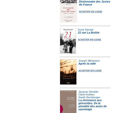
Dictionnaire des Justes
de France
ACHETER EN LIGNE
Anne Sinclair
21 rue La Boétie
ACHETER EN LIGNE
Joseph Weismann
Après la rafle
ACHETER EN LIGNE
Jacques Semelin
Claire Andrieu
Sarah Gensburger
La résistance aux
génocides. De la
pluralité des actes de
sauvetage