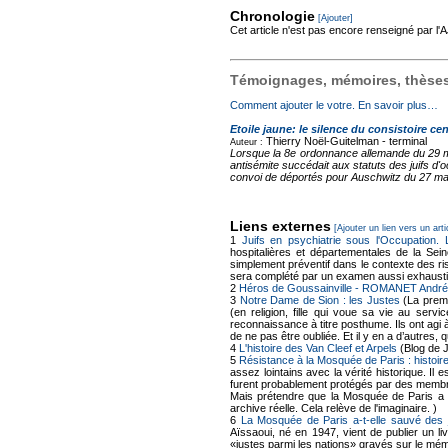
Chronologie
[Ajouter]
Cet article n'est pas encore renseigné par l
Témoignages, mémoires, thèses,
Comment ajouter le votre. En savoir plus…
Etoile jaune: le silence du consistoire cen
Thierry Noël-Guitelman -
terminal
Auteur :
Lorsque la 8e ordonnance allemande du 29 mai
antisémite succédait aux statuts des juifs d'
convoi de déportés pour Auschwitz du 27 mars
Liens externes
[Ajouter un lien vers un arti
1
Juifs en psychiatrie sous l'Occupation.
hospitalières et départementales de la Sei
simplement préventif dans le contexte des ris
sera complété par un examen aussi exhausti
2
Héros de Goussainville - ROMANET André
3
Notre Dame de Sion : les Justes
(La premi
(en religion, fille qui voue sa vie au se
reconnaissance à titre posthume. Ils ont agi 
de ne pas être oubliée. Et il y en a d’autres
4
L'histoire des Van Cleef et Arpels
(Blog de 
5
Résistance à la Mosquée de Paris : histoire
assez lointains avec la vérité historique. Il
furent probablement protégés par des membr
Mais prétendre que la Mosquée de Paris a a
archive réelle. Cela relève de l'imaginaire. )
6
La Mosquée de Paris a-t-elle sauvé des 
Aïssaoui, né en 1947, vient de publier un li
«justes parmi les nations» gravés sur le mé