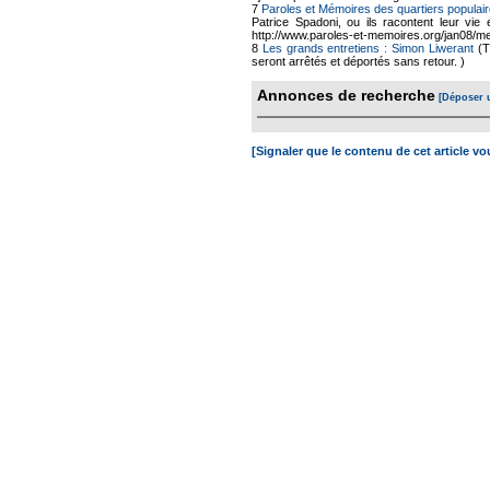
7
Paroles et Mémoires des quartiers populair
Patrice Spadoni, ou ils racontent leur vie 
http://www.paroles-et-memoires.org/jan08/me
8
Les grands entretiens : Simon Liwerant
(T
seront arrêtés et déportés sans retour. )
Annonces de recherche
[Déposer 
[Signaler que le contenu de cet article v