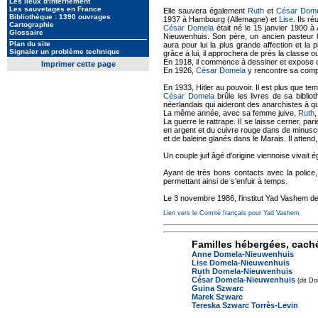
Les lieux d'internement
Les sauvetages en France
Elle sauvera également
Ruth
et
César Dom
Bibliothèque : 1390 ouvrages
1937 à Hambourg (Allemagne) et
Lise
. Ils r
Cartographie
César Domela
était né le 15 janvier 1900 à 
Glossaire
Nieuwenhuis. Son père, un ancien pasteur lu
Plan du site
aura pour lui la plus grande affection et la
Signaler un problème technique
grâce à lui, il approchera de près la classe o
En 1918, il commence à dessiner et expose d
Imprimer cette page
En 1926,
César Domela
y rencontre sa co
En 1933, Hitler au pouvoir. Il est plus que tem
César Domela
brûle les livres de sa bibli
néerlandais qui aideront des anarchistes à qui
La même année, avec sa femme juive,
Ruth
La guerre le rattrape. Il se laisse cerner, pa
en argent et du cuivre rouge dans de minusc
et de baleine glanés dans le Marais. Il attend,
Un couple juif âgé d'origine viennoise vivait
Ayant de très bons contacts avec la police, e
permettant ainsi de s’enfuir à temps.
Le 3 novembre 1986, l'institut Yad Vashem 
Lien vers le Comité français pour Yad Vashem
Familles hébergées, cach
Anne Domela-Nieuwenhuis
Lise Domela-Nieuwenhuis
Ruth Domela-Nieuwenhuis
César Domela-Nieuwenhuis
(dit D
Guina Szwarc
Marek Szwarc
Tereska Szwarc Torrès-Levin