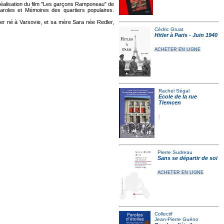
éalisation du film "Les garçons Ramponeau" de
 Paroles et Mémoires des quartiers populaires.
er né à Varsovie, et sa mère Sara née Redler,
Cédric Gruat
Hitler à Paris - Juin 1940
ACHETER EN LIGNE
Rachel Ségal
Ecole de la rue
Tlemcen
Pierre Sudreau
Sans se départir de soi
ACHETER EN LIGNE
Collectif
Jean-Pierre Guéno