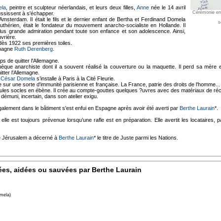
ela
, peintre et sculpteur néerlandais, et leurs deux filles,
Anne
née le 14 avril
Cérémonie en 
éussissent à s'échapper.
Amsterdam. Il était le fils et le dernier enfant de Bertha et Ferdinand Domela
s
thérien, était le fondateur du mouvement anarcho-socialiste en Hollande. Il
 plus grande admiration pendant toute son enfance et son adolescence. Ainsi,
uvrière.
ès 1922 ses premières toiles.
mpagne
Ruth Derenberg
.
ps de quitter l'Allemagne.
othèque anarchiste dont il a souvent réalisé la couverture ou la maquette. Il perd sa mèr
tter l’Allemagne.
,
César Domela
s’installe à Paris à la Cité Fleurie.
rie sur une sorte d'immunité parisienne et française. La France, patrie des droits de l'homme..
ules socles en ébène. Il crée au compte-gouttes quelques ?uvres avec des matériaux de ré
 démuni, incertain, dans son atelier exigu.
 également dans le bâtiment s'est enfui en Espagne après avoir été averti par
Berthe Laurain
*.
lle est toujours prévenue lorsqu’une rafle est en préparation. Elle avertit les locataires, pa
de Jérusalem a décerné à
Berthe Laurain
* le titre de Juste parmi les Nations.
ées, aidées ou sauvées par Berthe Laurain
omela)