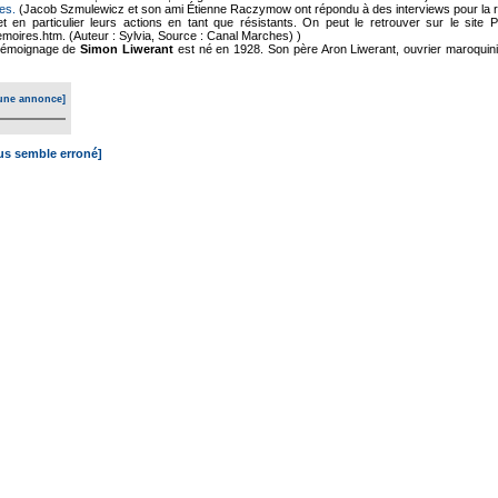
es.
(Jacob Szmulewicz et son ami Étienne Raczymow ont répondu à des interviews pour la r
et en particulier leurs actions en tant que résistants. On peut le retrouver sur le site
moires.htm. (Auteur : Sylvia, Source : Canal Marches) )
émoignage de
Simon Liwerant
est né en 1928. Son père Aron Liwerant, ouvrier maroquini
une annonce]
ous semble erroné]