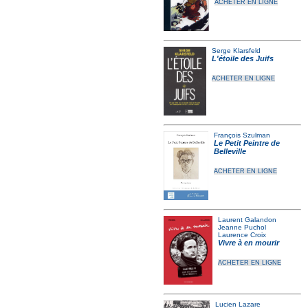
ACHETER EN LIGNE
Serge Klarsfeld
L'étoile des Juifs
ACHETER EN LIGNE
François Szulman
Le Petit Peintre de
Belleville
ACHETER EN LIGNE
Laurent Galandon
Jeanne Puchol
Laurence Croix
Vivre à en mourir
ACHETER EN LIGNE
Lucien Lazare