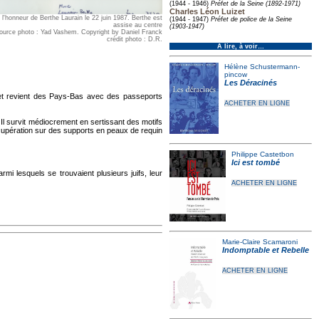
(1944 - 1946)
Préfet de la Seine (1892-1971)
Charles Léon Luizet
l'honneur de Berthe Laurain le 22 juin 1987. Berthe est
(1944 - 1947)
Préfet de police de la Seine
assise au centre
(1903-1947)
ource photo : Yad Vashem. Copyright by Daniel Franck
crédit photo : D.R.
À lire, à voir…
Hélène Schustermann-
pincow
Les Déracinés
e et revient des Pays-Bas avec des passeports
ACHETER EN LIGNE
. Il survit médiocrement en sertissant des motifs
cupération sur des supports en peaux de requin
Philippe Castetbon
Ici est tombé
rmi lesquels se trouvaient plusieurs juifs, leur
ACHETER EN LIGNE
Marie-Claire Scamaroni
Indomptable et Rebelle
ACHETER EN LIGNE