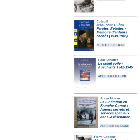
Collectif
Jean-Pierre Guéno
Paroles d'étoiles -
Mémoire d'enfants
cachés (1939-1945)
ACHETER EN LIGNE
Paul Schaffer
Le soleil voilé -
Auschwitz 1942-1945
ACHETER EN LIGNE
André Moissé
La Libération en
Franche-Comté :
Agents secrets et
services spéciaux
dans la résistance
ACHETER EN LIGNE
Pierre Copernik