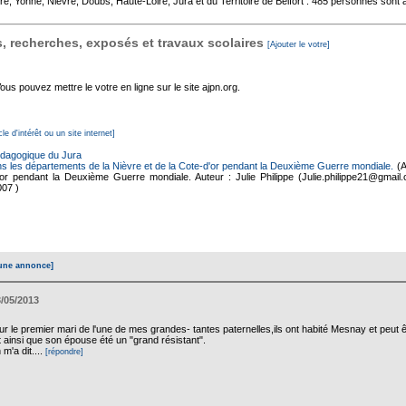
re, Yonne, Nièvre, Doubs, Haute-Loire, Jura et du Territoire de Belfort : 485 personnes sont 
 recherches, exposés et travaux scolaires
[Ajouter le votre]
s pouvez mettre le votre en ligne sur le site ajpn.org.
cle d'intérêt ou un site internet]
édagogique du Jura
ans les départements de la Nièvre et de la Cote-d'or pendant la Deuxième Guerre mondiale.
(A
or pendant la Deuxième Guerre mondiale. Auteur : Julie Philippe (Julie.philippe21@gmail
007 )
une annonce]
/05/2013
le premier mari de l'une de mes grandes- tantes paternelles,ils ont habité Mesnay et peut êtr
it ainsi que son épouse été un "grand résistant".
 m'a dit....
[répondre]