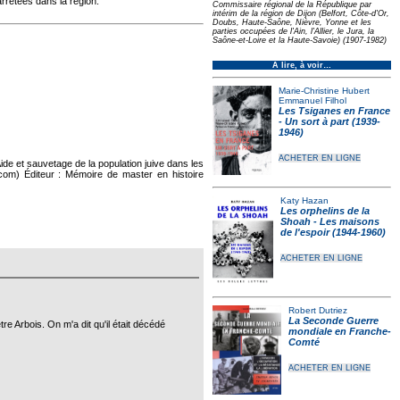
arrêtées dans la région.
Commissaire régional de la République par
intérim de la région de Dijon (Belfort, Côte-d'Or,
Doubs, Haute-Saône, Nièvre, Yonne et les
parties occupées de l'Ain, l'Allier, le Jura, la
Saône-et-Loire et la Haute-Savoie) (1907-1982)
À lire, à voir…
Marie-Christine Hubert
Emmanuel Filhol
Les Tsiganes en France
- Un sort à part (1939-
1946)
ACHETER EN LIGNE
ide et sauvetage de la population juive dans les
.com) Éditeur : Mémoire de master en histoire
Katy Hazan
Les orphelins de la
Shoah - Les maisons
de l'espoir (1944-1960)
ACHETER EN LIGNE
Robert Dutriez
La Seconde Guerre
e Arbois. On m'a dit qu'il était décédé
mondiale en Franche-
Comté
ACHETER EN LIGNE