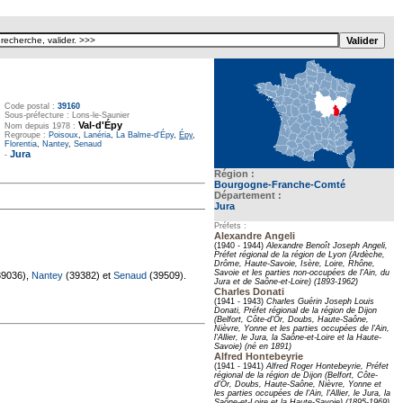
Texte pour ecartement lateral
Code postal :
39160
Sous-préfecture : Lons-le-Saunier
Val-d'Épy
Nom depuis 1978 :
Regroupe :
Poisoux
,
Lanéria
,
La Balme-d'Épy
,
Épy
,
Florentia
,
Nantey
,
Senaud
Jura
-
Région :
Bourgogne-Franche-Comté
Département :
Jura
Préfets :
Alexandre Angeli
(1940 - 1944)
Alexandre Benoît Joseph Angeli,
Préfet régional de la région de Lyon (Ardèche,
Drôme, Haute-Savoie, Isère, Loire, Rhône,
Savoie et les parties non-occupées de l'Ain, du
9036),
Nantey
(39382) et
Senaud
(39509).
Jura et de Saône-et-Loire) (1893-1962)
Charles Donati
(1941 - 1943)
Charles Guérin Joseph Louis
Donati, Préfet régional de la région de Dijon
(Belfort, Côte-d'Or, Doubs, Haute-Saône,
Nièvre, Yonne et les parties occupées de l'Ain,
l'Allier, le Jura, la Saône-et-Loire et la Haute-
Savoie) (né en 1891)
Alfred Hontebeyrie
(1941 - 1941)
Alfred Roger Hontebeyrie, Préfet
régional de la région de Dijon (Belfort, Côte-
d'Or, Doubs, Haute-Saône, Nièvre, Yonne et
les parties occupées de l'Ain, l'Allier, le Jura, la
Saône-et-Loire et la Haute-Savoie) (1895-1969)