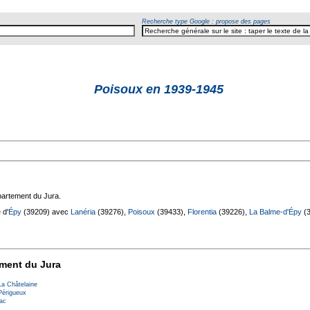
Recherche type Google : propose des pages
Poisoux en 1939-1945
al
artement du Jura.
 d'
Épy
(39209) avec
Lanéria
(39276),
Poisoux
(39433),
Florentia
(39226),
La Balme-d'Épy
(3
ement du Jura
a Châtelaine
érigueux
nac