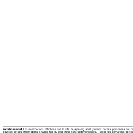
Avertissement
Les informations affichées sur le site de ajpn.org sont fournies par les personnes qui c
sources de ces informations chaque fois qu'elles nous sont communiquées. Toutes les demandes de rectifi