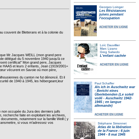
Georges Loinger
Les Résistances
juives pendant
l'occupation
ACHETER EN LIGNE
u couvent de Bletterans et à la colonie du
Loïc Dauvillier
Marc Lizano
Greg Salsedo
ifie que Mr Jacques WEILL (mon grand pere
L'enfant cachée
té de délégué du 5 novembre 1940 jusqu'à ce
résent certificat" Mon grand pere, Jacques
ACHETER EN LIGNE
née HAAS et leurs 2 enfants, Jean (1919/2001=
sœur vécurent en Savoie où mon père,
lhousiennes du canton ne fut dénoncé. Et il
écurité de 1940 à 1945, les hébergeant,leur
Paul Schaffer
Als ich in Auschwitz war
- Bericht eines
Überlebenden (Le soleil
voilé - Auschwitz 1942-
1945 ; en langue
allemande)
e non occupée du Jura des derniers juifs
ACHETER EN LIGNE
e, recherche faite en exploitant les archives,
et documents, notamment sur la famille Weill ( y
 transmettre, si vous m'adressez vos
Stéphane Simonnet
Atlas de la libération
de la France : 6 juin
1944 - 8 mai 1945