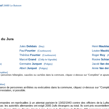
aul
24480
Le Buisson
 du Jura
Jules
Delidais
Henri
Maubla
(Ney)
Paul
Fourtier
Louise
Maubl
(Courbouzon)
Thérèse
Fourtier
Roger
Roy
(Courbouzon)
(
Marcel
Grand
Rosine
Schiar
(Chilly-le-Vignoble)
Germaine
Jurquet
Jacob
Van de
e)
(Poligny)
Albert
Jurquet
Annie
Van der
(Poligny)
mpléter]
e personnes hébergées, sauvées ou cachées dans la commune, cliquez ci-dessus sur “Compléter” et ajoutez
éter]
sance de personnes arrêtées ou exécutées dans la commune, cliquez ci-dessus sur “Complét
rrestation, si possible.
llemandes en représailles à un attentat parisien le 13/02/1943 contre des officiers de la L
as: les autorités allemandes ont exigé 2000 Juifs étrangers au total. Ils sont pris essentiell