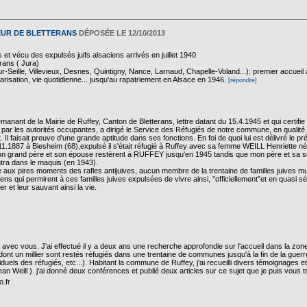
TEUR DE BLETTERANS
DÉPOSÉE LE 12/10/2013
 et vécu des expulsés juifs alsaciens arrivés en juillet 1940
erans ( Jura)
Seille, Villevieux, Desnes, Quintigny, Nance, Larnaud, Chapelle-Voland...): premier accueil a
risation, vie quotidienne... jusqu'au rapatriement en Alsace en 1946.
[répondre]
émanant de la Mairie de Ruffey, Canton de Bletterans, lettre datant du 15.4.1945 et qui cert
e par les autorités occupantes, a dirigé le Service des Réfugiés de notre commune, en quali
 faisait preuve d'une grande aptitude dans ses fonctions. En foi de quoi lui est délivré le p
.11.1887 à Biesheim (68),expulsé il s'était réfugié à Ruffey avec sa femme WEILL Henriette 
n grand père et son épouse restèrent à RUFFEY jusqu'en 1945 tandis que mon père et sa 
entra dans le maquis (en 1943).
aux pires moments des rafles antijuives, aucun membre de la trentaine de familles juives mu
s qui permirent à ces familles juives expulsées de vivre ainsi, "officiellement"et en quasi s
er et leur sauvant ainsi la vie.
 avec vous. J'ai effectué il y a deux ans une recherche approfondie sur l'accueil dans la zon
 dont un millier sont restés réfugiés dans une trentaine de communes jusqu'à la fin de la guerr
viduels des réfugiés, etc...). Habitant la commune de Ruffey, j'ai recueilli divers témoignages 
n Weill ). j'ai donné deux conférences et publié deux articles sur ce sujet que je puis vous
.fr