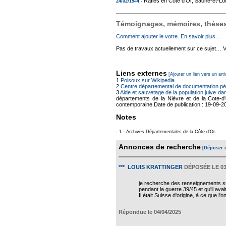
Rafles en Côte d’Or, Saône-et-Loi
24/02/1944 -
Témoignages, mémoires, thèses,
Comment ajouter le votre. En savoir plus…
Pas de travaux actuellement sur ce sujet… Vou
Liens externes
[Ajouter un lien vers un arti
1
Poisoux sur Wikipedia
2
Centre départemental de documentation p
3
Aide et sauvetage de la population juive d
départements de la Nièvre et de la Cote-d'
contemporaine Date de publication : 19-09-2
Notes
- 1 - Archives Départementales de la Côte d’Or.
Annonces de recherche
[Déposer 
*** LOUIS KRATTINGER
DÉPOSÉE LE 03
je recherche des renseignements sur 
pendant la guerre 39/45 et qu'il ava
Il était Suisse d'origine, à ce que l'on
Répondue le 04/04/2025