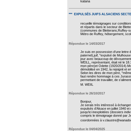
katana
*** EXPULSÉS JUIFS ALSACIENS SEC
recueille témoignages sur conditions
et répartis dans le secteur de Blett
(communes de Bletterans,Ruffey-sur-
Métro de Ruffey, hébergement, scola
Répondue le 14/03/2017
Je suis en possession d'une lettre 
paternel),juif, "expulsé de Mulhous
jour avec beaucoup de dévouement. Il
WEILL, représentant, était né le 18
mon père)et Odette (1920/2014).Mo
démobilisé en 1942, la rejoignit et 
Selon les dires de mon père, "même 
faut rendre hommage à ces Jurassien
permettant de travailler, de s'aliment
M. WEIIL
Répondue le 26/10/2017
Bonjour,
Je serais très intéressé à échanger
expulsés d'Alsace en juillet 1940 et
jusqu'ici inexploitées (dossiers indi
compris le témoignage donné par Jea
coordonnées à v.claustre@wanadoo
Répondue le 04/04/2025