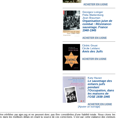
ACHETER EN LIGNE
Georges Loinger
Frida Wattenberg
Jean Brauman
Organisation juive de
combat : Résistance-
sauvetage. France
1940-1945
ACHETER EN LIGNE
Cédric Gruat
Cécile Leblanc
Amis des Juifs
ACHETER EN LIGNE
Katy Hazan
Le sauvetage des
enfants juifs
pendant
l'Occupation, dans
les maisons de
l'OSE 1938-1945
ACHETER EN LIGNE
[Ajouter un ouvrage]
e vérifiées par ajpn.org et ne peuvent donc pas être considérées d'une fiabilité totale. Nous citons les
ans les meilleurs délais en citant la source de ces corrections. C'est par cette vigilance des visiteurs