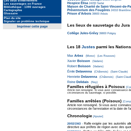
Les lieux d'internement
Hospice Élisa
24200
Sarlat
Les sauvetages en France
Maison de Charité de Saint-Vincent-de-P
Bibliothèque : 1390 ouvrages
Préventorium des Fougères
Cartographie
24310
Brantôme
Prison d'Arbois
Glossaire
39600
Arbois
Plan du site
Signaler un problème technique
Les lieux de sauvetage du Jura
Imprimer cette page
Collège Jules-Grévy
39800
Poligny
Les 18
Justes
parmi les Nations
Max
Arbez
(Morez)
(Les Rousses)
Xavier
Boisson
(Vadans)
Robert
Boisson
(Vadans)
Émile
Delavenna
(Châtenois)
(Saint-Claude)
Henriette
Delavenna
(Châtenois)
(Saint-Claud
Reine
Delidais
(Ney)
Familles réfugiées à Poisoux
[Co
Article non renseigné. Si vous avez connaissance d
circonstances du sauvetage, si possible.
Familles arrêtées (Poisoux)
[Compl
Article non renseigné. Si vous avez connais
circonstances de l'arrestation et la date de l'a
Chronologie
[Ajouter]
Rafle exigée par les autorités a
20/02/1943 -
directive aux préfets de région avec des quot