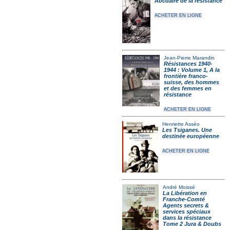
Abcdaire de la résistance
ACHETER EN LIGNE
Jean-Pierre Marandin
Résistances 1940-
1944 : Volume 1, A la
frontière franco-
suisse, des hommes
et des femmes en
résistance
ACHETER EN LIGNE
Henriette Asséo
Les Tsiganes. Une
destinée européenne
ACHETER EN LIGNE
André Moissé
La Libération en
Franche-Comté
Agents secrets &
services spéciaux
dans la résistance
Tome 2 Jura & Doubs