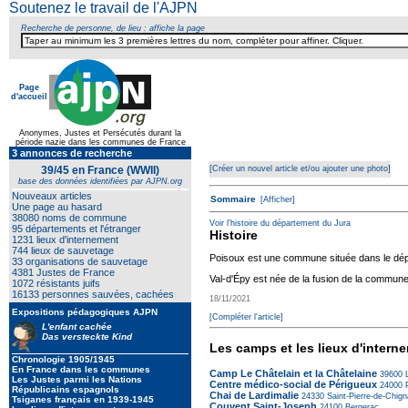
Soutenez le travail de l'AJPN
Recherche de personne, de lieu : affiche la page
Page
d'accueil
Anonymes, Justes et Persécutés durant la
période nazie dans les communes de France
3 annonces de recherche
Texte pour ecartement later
39/45 en France (WWII)
[Créer un nouvel article et/ou ajouter une photo]
base des données identifiées par AJPN.org
Nouveaux articles
Sommaire
[Afficher]
Une page au hasard
38080 noms de commune
Voir l'histoire du département du Jura
95 départements et l'étranger
Histoire
1231 lieux d'internement
744 lieux de sauvetage
Poisoux est une commune située dans le dép
33 organisations de sauvetage
4381 Justes de France
Val-d'Épy est née de la fusion de la commune
1072 résistants juifs
16133 personnes sauvées, cachées
18/11/2021
Expositions pédagogiques AJPN
[Compléter l'article]
L'enfant cachée
Das versteckte Kind
Les camps et les lieux d'intern
Chronologie 1905/1945
En France dans les communes
Camp Le Châtelain et la Châtelaine
39600
L
Les Justes parmi les Nations
Centre médico-social de Périgueux
24000
P
Républicains espagnols
Chai de Lardimalie
24330
Saint-Pierre-de-Chig
Tsiganes français en 1939-1945
Couvent Saint-Joseph
24100
Bergerac