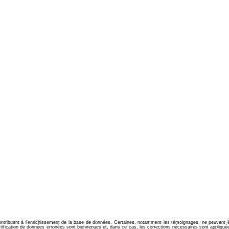
ontribuent à l'enrichissement de la base de données. Certaines, notamment les témoignages, ne peuvent êtr
cation de données erronées sont bienvenues et, dans ce cas, les corrections nécessaires sont appliquées d