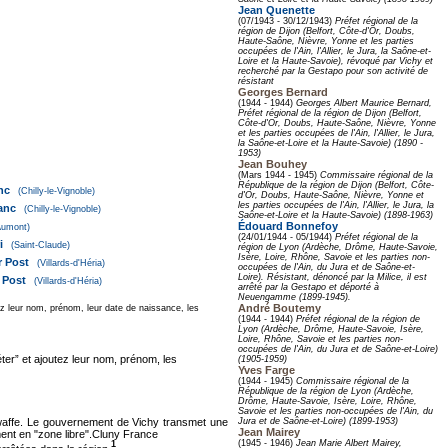
Jean Quenette
(07/1943 - 30/12/1943)
Préfet régional de la
région de Dijon (Belfort, Côte-d'Or, Doubs,
Haute-Saône, Nièvre, Yonne et les parties
occupées de l'Ain, l'Allier, le Jura, la Saône-et-
Loire et la Haute-Savoie), révoqué par Vichy et
recherché par la Gestapo pour son activité de
résistant
Georges Bernard
(1944 - 1944)
Georges Albert Maurice Bernard,
Préfet régional de la région de Dijon (Belfort,
Côte-d'Or, Doubs, Haute-Saône, Nièvre, Yonne
et les parties occupées de l'Ain, l'Allier, le Jura,
la Saône-et-Loire et la Haute-Savoie) (1890 -
1953)
Jean Bouhey
(Mars 1944 - 1945)
Commissaire régional de la
République de la région de Dijon (Belfort, Côte-
nc
(Chilly-le-Vignoble)
d'Or, Doubs, Haute-Saône, Nièvre, Yonne et
les parties occupées de l'Ain, l'Allier, le Jura, la
anc
(Chilly-le-Vignoble)
Saône-et-Loire et la Haute-Savoie) (1898-1963)
Édouard Bonnefoy
Aumont)
(24/01/1944 - 05/1944)
Préfet régional de la
i
(Saint-Claude)
région de Lyon (Ardèche, Drôme, Haute-Savoie,
Isère, Loire, Rhône, Savoie et les parties non-
r Post
(Villards-d'Héria)
occupées de l'Ain, du Jura et de Saône-et-
Loire). Résistant, dénoncé par la Milice, il est
 Post
(Villards-d'Héria)
arrêté par la Gestapo et déporté à
Neuengamme (1899-1945).
André Boutemy
 leur nom, prénom, leur date de naissance, les
(1944 - 1944)
Préfet régional de la région de
Lyon (Ardèche, Drôme, Haute-Savoie, Isère,
Loire, Rhône, Savoie et les parties non-
occupées de l'Ain, du Jura et de Saône-et-Loire)
er” et ajoutez leur nom, prénom, les
(1905-1959)
Yves Farge
(1944 - 1945)
Commissaire régional de la
République de la région de Lyon (Ardèche,
Drôme, Haute-Savoie, Isère, Loire, Rhône,
Savoie et les parties non-occupées de l'Ain, du
uftwaffe. Le gouvernement de Vichy transmet une
Jura et de Saône-et-Loire) (1899-1953)
Jean Mairey
ement en "zone libre".Cluny France
(1945 - 1946)
Jean Marie Albert Mairey,
1