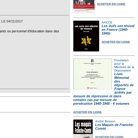
ACHETER EN LIGNE
LE 04/11/2017
AACCE
Les Juifs ont résisté
en France (1940-
nants ou personnel d'éducation dans des
1945)
ACHETER EN LIGNE
Fondation
pour la
Mémoire de la
Déportation
Livre-
Mémorial
des
déportés de
France
arrêtés par
mesure de répression et dans
certains cas par mesure de
persécution 1940-1945 - 4 volumes
ACHETER EN LIGNE
André Besson
Les Maquis de Franche-
Comté
ACHETER EN LIGNE