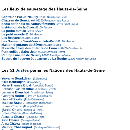
Les lieux de sauvetage des Hauts-de-Seine
Centre de l'UGIF Neuilly
92200
Neuilly-sur-Seine
Château de Boucicaut
92260
Fontenay-aux-Roses
École nationale de cadres féminins
92210
Saint-Cloud
Institution de la Croix
92160
Antony
La petite famille
92310
Sèvres
Le petit monde
92190
Meudon
Les Bruyères
92310
Sèvres
Les Sœurs de Saint-Vincent-de-Paul
92190
Meudon
Maison d'enfants de Sèvres
92310
Sèvres
Nouvelle Étoile des Enfants de France
92400
Courbevoie
Petit collège Saint-Jean
92300
Levallois-Perret
Refuge Israélite de Neuilly
92200
Neuilly-sur-Seine
Soeurs de l'oeuvre éducatrice de La Ruche
92200
Neuilly-sur-Seine
Les 51
Justes
parmi les Nations des Hauts-de-Seine
Yervante
Beurkdjian
(Colombes)
Elbis
Beurkdjian
(Colombes)
Marie-Thérèse
Bibal
(Levallois-Perret)
Fernand-Gaston
Bibal
(Levallois-Perret)
Lucienne
Blanchot
(Neuilly-sur-Seine)
Georges
Bodin
(Issy-les-Moulineaux)
Gabriel
Boulle
(Bois-Colombes)
Maurice
Brasdu
(Boulogne-Billancourt)
Emma
Charra
(Bourg-la-Reine)
Marthe
Charra
(Bourg-la-Reine)
Émilie
Charra
(Bourg-la-Reine)
Augusta
Charra
(Bourg-la-Reine)
Aline
Charra
(Bourg-la-Reine)
Anna
Charra
(Bourg-la-Reine)
Maurice
Chassagnot
(Boulogne-Billancourt)