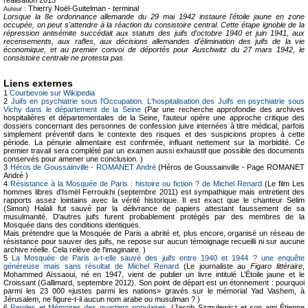
Thierry Noël-Guitelman -
terminal
Auteur :
Lorsque la 8e ordonnance allemande du 29 mai 1942 instaure l'étoile jaune en zone
occupée, on peut s'attendre à la réaction du consistoire central. Cette étape ignoble de la
répression antisémite succédait aux statuts des juifs d'octobre 1940 et juin 1941, aux
recensements, aux rafles, aux décisions allemandes d'élimination des juifs de la vie
économique, et au premier convoi de déportés pour Auschwitz du 27 mars 1942, le
consistoire centrale ne protesta pas.
Liens externes
1
Courbevoie sur Wikipedia
2
Juifs en psychiatrie sous l'Occupation. L'hospitalisation des Juifs en psychiatrie sous
Vichy dans le département de la Seine
(Par une recherche approfondie des archives
hospitalières et départementales de la Seine, l'auteur opère une approche critique des
dossiers concernant des personnes de confession juive internées à titre médical, parfois
simplement préventif dans le contexte des risques et des suspicions propres à cette
période. La pénurie alimentaire est confirmée, influant nettement sur la morbidité. Ce
premier travail sera complété par un examen aussi exhaustif que possible des documents
conservés pour amener une conclusion. )
3
Héros de Goussainville - ROMANET André
(Héros de Goussainville - Page ROMANET
André )
4
Résistance à la Mosquée de Paris : histoire ou fiction ? de Michel Renard
(Le film Les
hommes libres d'Ismël Ferroukhi (septembre 2011) est sympathique mais entretient des
rapports assez lointains avec la vérité historique. Il est exact que le chanteur Selim
(Simon) Halali fut sauvé par la délivrance de papiers attestant faussement de sa
musulmanité. D'autres juifs furent probablement protégés par des membres de la
Mosquée dans des conditions identiques.
Mais prétendre que la Mosquée de Paris a abrité et, plus encore, organisé un réseau de
résistance pour sauver des juifs, ne repose sur aucun témoignage recueilli ni sur aucune
archive réelle. Cela relève de l'imaginaire. )
5
La Mosquée de Paris a-t-elle sauvé des juifs entre 1940 et 1944 ? une enquête
généreuse mais sans résultat de Michel Renard
(Le journaliste au
Figaro littéraire
,
Mohammed Aïssaoui, né en 1947, vient de publier un livre intitulé L’Étoile jaune et le
Croissant (Gallimard, septembre 2012). Son point de départ est un étonnement : pourquoi
parmi les 23 000 «justes parmi les nations» gravés sur le mémorial Yad Vashem, à
Jérusalem, ne figure-t-il aucun nom arabe ou musulman ? )
6
Paroles et Mémoires des quartiers populaires.
(Jacob Szmulewicz et son ami Étienne