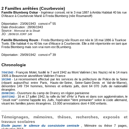
2 Familles arrêtées (Courbevoie)
Famille Blumberg Oskar
- Ingénieur conseil, né le 3 mai 1887 à Ambla Habitait 40 bis rue
D'Alsace à Courbevoie Marié à Freda Blumberg (née Roumanoff)
o
Déportation :
23/06/1943 convoi n
55
Date d'exécution :
28/06/1943
Source :
Memorial de la Shoah
JO :
28/06/16 JORF 149
Famille Blumberg Roum
- Freda Blumberg née Roum est née le 18 mai 1886 à Tsarkoe
Tselo. Elle habitait 4 ou 40 bis rue d'Alsace à Courbevoie. Elle a été répertoriée en tant que
Freda Blomberg mais son vrai nom est BLumberg.
o
Déportation :
29/09/1942 convoi n
39
Chronologie
François Molet, fusillé le 7 avril 1942 au Mont Valérien ( les Nazis) né le 14 mars
7/04/1942 -
1905 à Beaurevoir aisneMont-Valérien France
Le recensement effectué par les services de la préfecture de Police de la Seine
10/1940 -
(réparti aujourd'hui entre Paris, Hauts-de-Seine, Seine-Saint-Denis et Val-de-Marne),
dénombre 149 734 hommes, femmes et enfants juifs, dont 64 070 Juifs de nationalité
étrangère.
Ouverture du camp de Drancy en région parisienne
20/08/1941 -
16 et 17 juillet 1942, la rafle du Vel’ d’Hiv’ à Paris et dans son agglomération, le
16/07/1942 -
"Jeudi noir" comme l’appelle les Juifs, l’opération "Vent printanier" selon le code allemand,
visant les familles juives étrangères. 13.000 arrestations dont 4 000 enfants.
Témoignages, mémoires, thèses, recherches, exposés et
travaux scolaires
Etoile jaune: le silence du consistoire centrale
, Mémoire ou thèse
7 pages,
réalisation 2013