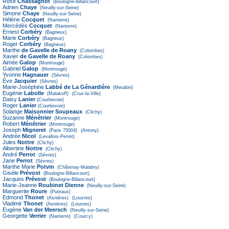
Rose
Chassagnot
(Boulogne-Billancourt)
Adrien
Chaye
(Neuilly-sur-Seine)
Simone
Chaye
(Neuilly-sur-Seine)
Hélène
Cocquet
(Nanterre)
Mercédès
Cocquet
(Nanterre)
Ernest
Corbéry
(Bagneux)
Marie
Corbéry
(Bagneux)
Roger
Corbéry
(Bagneux)
Marthe
de Gavelle de Roany
(Colombes)
Xavier
de Gavelle de Roany
(Colombes)
Aimée
Galop
(Montrouge)
Gabriel
Galop
(Montrouge)
Yvonne
Hagnauer
(Sèvres)
Éve
Jacquier
(Sèvres)
Marie-Joséphine
Labbé de La Génardière
(Meudon)
Eugénie
Labolle
(Malakoff)
(Crux-la-Ville)
Daisy
Lanier
(Courbevoie)
Roger
Lanier
(Courbevoie)
Solange
Maisonnier Soupeaux
(Clichy)
Suzanne
Ménétrier
(Montrouge)
Robert
Ménétrier
(Montrouge)
Joseph
Migneret
(Paris 75004)
(Antony)
Andrée
Nicol
(Levallois-Perret)
Jules
Nottre
(Clichy)
Albertine
Nottre
(Clichy)
André
Perrot
(Sèvres)
Jane
Perrot
(Sèvres)
Marthe Marie
Potvin
(Châtenay-Malabry)
Gisèle
Prévost
(Boulogne-Billancourt)
Jacques
Prévost
(Boulogne-Billancourt)
Marie-Jeanne
Roubinet Dienne
(Neuilly-sur-Seine)
Marguerite
Roure
(Puteaux)
Edmond
Thonet
(Asnières)
(Louvres)
Vladimir
Thonet
(Asnières)
(Louvres)
Eugène
Van der Meersch
(Neuilly-sur-Seine)
Georgette
Verrier
(Nanterre)
(Courcy)