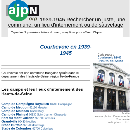
1939-1945 Rechercher un juste, une
commune, un lieu d'internement ou de sauvetage
Courbevoie en 1939-
Texte pour ecartement
1945
lateral
Code postal :
Texte pour
Courbevoie 92400
ecartement lateral
Hauts-de-Seine
-
Courbevoie est une commune française située dans le
département des Hauts-de-Seine, région Île-de-France
Les camps et les lieux d'internement des
Hauts-de-Seine
Camp de Compiègne Royallieu
60200
Compiègne
Camp de Meudon
92190
Meudon
Camp de Moineau
60250
Bury
Mairie
Camp de Plainval
60130
Saint-Just-en-Chaussée
source photo : Commune de
Fort du Mont Valérien
92150
Suresnes
Courbevoie
Grandville
60430
Noailles
crédit photo : D.R.
Stade Buffalo
92120
Montrouge
Stade de Colombes
92700
Colombes