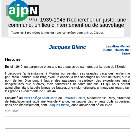
1939-1945 Rechercher un juste, une
commune, un lieu d'internement ou de sauvetage
Jacques Blanc
Levallois-Perret
92300
-
Hauts-de-
Seine
Histoire
En juin 1940, un garçon de onze ans part, seul avec sa mère, sur la route de l'Exode.
ll découvre l'antisémitisme, à Moulins où, pendant ses grandes vacances, enflammé
par Radio Londres, il se livre, avec un copain, à des sabotages au bord de l'Allier, sur le
pont de fer. D'un pont à l'autre, des passages hasardeux, des expériences aussi
dangereuses que puériles, mais fondatrices de toute une vie. Et qui nous offrent
aujourd'hui, dans la belle langue de l'auteur, une vision originale, un nouveau regard sur
les grands événements de 1940-44.
Scolarisé au
Petit collège Saint-Jean
de
Levallois-Perret
, Mademoiselle Reny, directrice
de l'établissement situé rue Anatole-France, va sauver des enfants Juifs scolarisés
dans son établissement, dont
Jacques Blanc
, jeune adolescent né en 1929.
01/01/2022