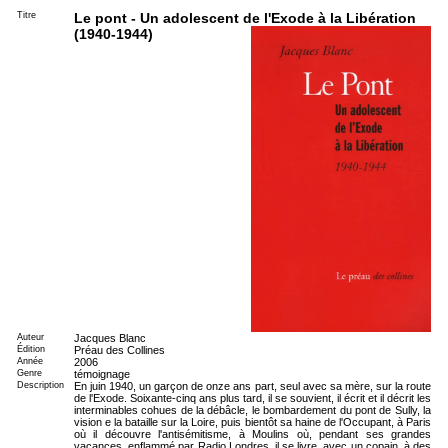
Titre
Le pont - Un adolescent de l'Exode à la Libération
(1940-1944)
Auteur
Jacques Blanc
Édition
Préau des Collines
Année
2006
Genre
témoignage
Description
En juin 1940, un garçon de onze ans part, seul avec sa mère, sur la route
de l'Exode. Soixante-cinq ans plus tard, il se souvient, il écrit et il décrit les
interminables cohues de la débâcle, le bombardement du pont de Sully, la
vision e la bataille sur la Loire, puis bientôt sa haine de l'Occupant, à Paris
où il découvre l'antisémitisme, à Moulins où, pendant ses grandes
vacances, enflammé par Radio Londres, il se livre, avec un copain, à des