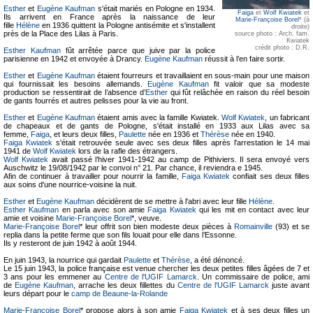
Esther
et
Eugène Kaufman
s'était mariés en Pologne en 1934.
Faiga
et
Wolf Kwiatek
et
Ils arrivent en France après la naissance de leur
Marie-Françoise Borel
* (à
fille
Hélène
en 1936 quittent la Pologne antisémite et s'installent
droite)
près de la Place des Lilas à Paris.
source photo : Arch. fam.
Kwiatek
crédit photo : D.R.
Esther Kaufman
fût arrêtée parce que juive par la police
parisienne en 1942 et envoyée à Drancy.
Eugène Kaufman
réussit à l’en faire sortir.
Esther
et
Eugène Kaufman
étaient fourreurs et travaillaient en sous-main pour une maison
qui fournissait les besoins allemands.
Eugène Kaufman
fit valoir que sa modeste
production se ressentirait de l’absence d’
Esther
qui fût relâchée en raison du réel besoin
de gants fourrés et autres pelisses pour la vie au front.
Esther
et
Eugène Kaufman
étaient amis avec la famille Kwiatek.
Wolf Kwiatek
, un fabricant
de chapeaux et de gants de Pologne, s'était installé en 1933 aux Lilas avec sa
femme,
Faiga
, et leurs deux filles,
Paulette
née en 1936 et
Thérèse
née en 1940.
Faiga Kwiatek
s'était retrouvée seule avec ses deux filles après l'arrestation le 14 mai
1941 de
Wolf Kwiatek
lors de la rafle des étrangers.
Wolf Kwiatek
avait passé l’hiver 1941-1942 au camp de Pithiviers. Il sera envoyé vers
Auschwitz le 19/08/1942 par le convoi n° 21. Par chance, il reviendra e 1945.
Afin de continuer à travailler pour nourrir la famille,
Faiga Kwiatek
confiait ses deux filles
aux soins d'une nourrice-voisine la nuit.
Esther
et
Eugène Kaufman
décidèrent de se mettre à l'abri avec leur fille
Hélène
.
Esther Kaufman
en parla avec son amie
Faiga Kwiatek
qui les mit en contact avec leur
amie et voisine
Marie-Françoise Borel
*, veuve.
Marie-Françoise Borel
* leur offrit son bien modeste deux pièces à
Romainville
(93) et se
replia dans la petite ferme que son fils louait pour elle dans l’Essonne.
Ils y resteront de juin 1942 à août 1944.
En juin 1943, la nourrice qui gardait
Paulette
et
Thérèse
, a été dénoncé.
Le 15 juin 1943, la police française est venue chercher les deux petites filles âgées de 7 et
3 ans pour les emmener au
Centre de l'UGIF Lamarck
. Un commissaire de police, ami
de
Eugène Kaufman
, arrache les deux fillettes du
Centre de l'UGIF Lamarck
juste avant
leurs départ pour le
camp de Beaune-la-Rolande
Marie-Françoise Borel
* propose alors à son amie
Faiga Kwiatek
et à ses deux filles un