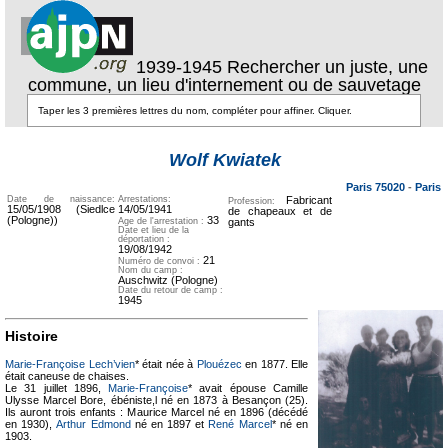
1939-1945 Rechercher un juste, une
commune, un lieu d'internement ou de sauvetage
Texte pour
ecartement
Texte pour
Wolf Kwiatek
ecartement lateral
lateral
Paris 75020
-
Paris
Date de naissance:
Arrestations:
Fabricant
Profession:
15/05/1908 (Siedlce
14/05/1941
de chapeaux et de
(Pologne))
33
Age de l'arrestation :
gants
Date et lieu de la
déportation :
19/08/1942
21
Numéro de convoi :
Nom du camp :
Auschwitz (Pologne)
Date du retour de camp :
1945
Histoire
Marie-Françoise Lech’vien
* était née à
Plouézec
en 1877. Elle
était caneuse de chaises.
Le 31 juillet 1896,
Marie-Françoise
* avait épouse Camille
Ulysse Marcel Bore, ébéniste,l né en 1873 à Besançon (25).
Ils auront trois enfants : Maurice Marcel né en 1896 (décédé
en 1930),
Arthur Edmond
né en 1897 et
René Marcel
* né en
1903.