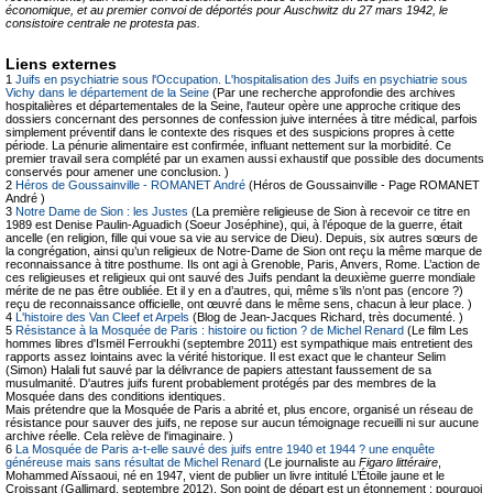
économique, et au premier convoi de déportés pour Auschwitz du 27 mars 1942, le
consistoire centrale ne protesta pas.
Liens externes
1
Juifs en psychiatrie sous l'Occupation. L'hospitalisation des Juifs en psychiatrie sous
Vichy dans le département de la Seine
(Par une recherche approfondie des archives
hospitalières et départementales de la Seine, l'auteur opère une approche critique des
dossiers concernant des personnes de confession juive internées à titre médical, parfois
simplement préventif dans le contexte des risques et des suspicions propres à cette
période. La pénurie alimentaire est confirmée, influant nettement sur la morbidité. Ce
premier travail sera complété par un examen aussi exhaustif que possible des documents
conservés pour amener une conclusion. )
2
Héros de Goussainville - ROMANET André
(Héros de Goussainville - Page ROMANET
André )
3
Notre Dame de Sion : les Justes
(La première religieuse de Sion à recevoir ce titre en
1989 est Denise Paulin-Aguadich (Soeur Joséphine), qui, à l’époque de la guerre, était
ancelle (en religion, fille qui voue sa vie au service de Dieu). Depuis, six autres sœurs de
la congrégation, ainsi qu’un religieux de Notre-Dame de Sion ont reçu la même marque de
reconnaissance à titre posthume. Ils ont agi à Grenoble, Paris, Anvers, Rome. L’action de
ces religieuses et religieux qui ont sauvé des Juifs pendant la deuxième guerre mondiale
mérite de ne pas être oubliée. Et il y en a d’autres, qui, même s’ils n’ont pas (encore ?)
reçu de reconnaissance officielle, ont œuvré dans le même sens, chacun à leur place. )
4
L'histoire des Van Cleef et Arpels
(Blog de Jean-Jacques Richard, très documenté. )
5
Résistance à la Mosquée de Paris : histoire ou fiction ? de Michel Renard
(Le film Les
hommes libres d'Ismël Ferroukhi (septembre 2011) est sympathique mais entretient des
rapports assez lointains avec la vérité historique. Il est exact que le chanteur Selim
(Simon) Halali fut sauvé par la délivrance de papiers attestant faussement de sa
musulmanité. D'autres juifs furent probablement protégés par des membres de la
Mosquée dans des conditions identiques.
Mais prétendre que la Mosquée de Paris a abrité et, plus encore, organisé un réseau de
résistance pour sauver des juifs, ne repose sur aucun témoignage recueilli ni sur aucune
archive réelle. Cela relève de l'imaginaire. )
6
La Mosquée de Paris a-t-elle sauvé des juifs entre 1940 et 1944 ? une enquête
généreuse mais sans résultat de Michel Renard
(Le journaliste au
Figaro littéraire
,
Mohammed Aïssaoui, né en 1947, vient de publier un livre intitulé L’Étoile jaune et le
Croissant (Gallimard, septembre 2012). Son point de départ est un étonnement : pourquoi