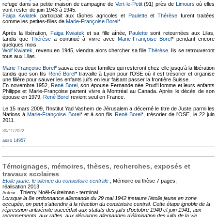
refuge dans sa petite maison de campagne de
Vert-le-Petit
(91) près de
Limours
où elles
vont rester de juin 1943 à 1945.
Faiga Kwiatek
participait aux tâches agricoles et
Paulette
et
Thérèse
furent traitées
comme les petites-filles de
Marie-Françoise Borel
*.
Après la libération,
Faiga Kwiatek
et sa fille aînée,
Paulette
sont retournées aux Lilas,
tandis que
Thérèse
a continué à vivre avec
Marie-Françoise Borel
* pendant encore
quelques mois.
Wolf Kwiatek
, revenu en 1945, viendra alors chercher sa fille
Thérèse
. Ils se retrouveront
tous aux Lilas.
Marie-Françoise Borel
* sauva ces deux familles qui resteront chez elle jusqu’à la libération
tandis que son fils
René Borel
* travaille à Lyon pour l'OSE où il est trésorier et organise
une filière pour sauver les enfants juifs en leur faisant passer la frontière Suisse.
En novembre 1952,
René Borel
, son épouse Fernande née Prud'Homme et leurs enfants
Philippe et Marie-Françoise partent vivre à Montréal au Canada. Après le décès de son
épouse en 1979,
René Borel
revient seul en France.
Le 15 mars 2009, l'Institut Yad Vashem de Jérusalem a décerné le titre de Juste parmi les
Nations à
Marie-Françoise Borel
* et à son fils
René Borel
*, trésorier de l'OSE, le 22 juin
2011.
30/11/2022
asso 14957
Témoignages, mémoires, thèses, recherches, exposés et
travaux scolaires
Etoile jaune: le silence du consistoire centrale
, Mémoire ou thèse
7 pages,
réalisation 2013
Thierry Noël-Guitelman -
terminal
Auteur :
Lorsque la 8e ordonnance allemande du 29 mai 1942 instaure l'étoile jaune en zone
occupée, on peut s'attendre à la réaction du consistoire central. Cette étape ignoble de la
répression antisémite succédait aux statuts des juifs d'octobre 1940 et juin 1941, aux
recensements, aux rafles, aux décisions allemandes d'élimination des juifs de la vie