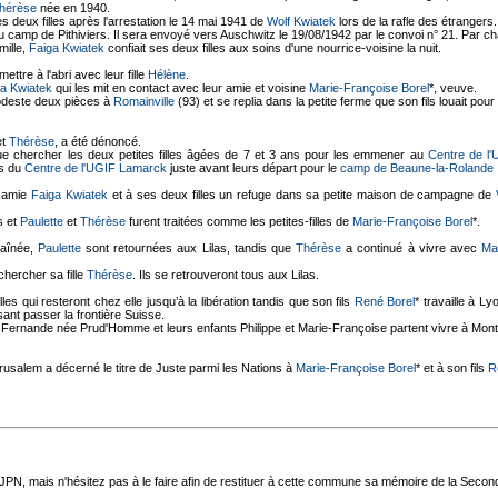
hérèse
née en 1940.
s deux filles après l'arrestation le 14 mai 1941 de
Wolf Kwiatek
lors de la rafle des étrangers
 camp de Pithiviers. Il sera envoyé vers Auschwitz le 19/08/1942 par le convoi n° 21. Par ch
mille,
Faiga Kwiatek
confiait ses deux filles aux soins d'une nourrice-voisine la nuit.
ttre à l'abri avec leur fille
Hélène
.
a Kwiatek
qui les mit en contact avec leur amie et voisine
Marie-Françoise Borel
*, veuve.
 modeste deux pièces à
Romainville
(93) et se replia dans la petite ferme que son fils louait pour
et
Thérèse
, a été dénoncé.
nue chercher les deux petites filles âgées de 7 et 3 ans pour les emmener au
Centre de l
es du
Centre de l'UGIF Lamarck
juste avant leurs départ pour le
camp de Beaune-la-Rolande
n amie
Faiga Kwiatek
et à ses deux filles un refuge dans sa petite maison de campagne de
s et
Paulette
et
Thérèse
furent traitées comme les petites-filles de
Marie-Françoise Borel
*.
 aînée,
Paulette
sont retournées aux Lilas, tandis que
Thérèse
a continué à vivre avec
Ma
chercher sa fille
Thérèse
. Ils se retrouveront tous aux Lilas.
es qui resteront chez elle jusqu’à la libération tandis que son fils
René Borel
* travaille à Ly
isant passer la frontière Suisse.
 Fernande née Prud'Homme et leurs enfants Philippe et Marie-Françoise partent vivre à Mon
rusalem a décerné le titre de Juste parmi les Nations à
Marie-Françoise Borel
* et à son fils
R
'AJPN, mais n'hésitez pas à le faire afin de restituer à cette commune sa mémoire de la Seco