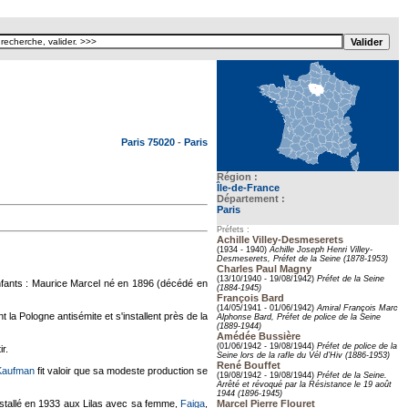
Texte pour ecartement lateral
Paris 75020
-
Paris
Région :
Île-de-France
Département :
Paris
Préfets :
Achille Villey-Desmeserets
(1934 - 1940)
Achille Joseph Henri Villey-
Desmeserets, Préfet de la Seine (1878-1953)
Charles Paul Magny
(13/10/1940 - 19/08/1942)
Préfet de la Seine
enfants : Maurice Marcel né en 1896 (décédé en
(1884-1945)
François Bard
(14/05/1941 - 01/06/1942)
Amiral François Marc
t la Pologne antisémite et s'installent près de la
Alphonse Bard, Préfet de police de la Seine
(1889-1944)
Amédée Bussière
(01/06/1942 - 19/08/1944)
Préfet de police de la
ir.
Seine lors de la rafle du Vél d’Hiv (1886-1953)
René Bouffet
Kaufman
fit valoir que sa modeste production se
(19/08/1942 - 19/08/1944)
Préfet de la Seine.
Arrêté et révoqué par la Résistance le 19 août
1944 (1896-1945)
installé en 1933 aux Lilas avec sa femme,
Faiga
,
Marcel Pierre Flouret