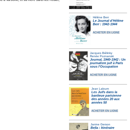
Hélène Berr
Le Journal d'Hélène
Berr : 1942-1944
ACHETER EN LIGNE
Jacques Biélinky
Renée Poznanski
Journal, 1940-1942 : Un
journaliste juif à Paris
sous l'Occupation
ACHETER EN LIGNE
Jean Laloum
Les Juifs dans la
banlieue parisienne
des années 20 aux
années 50
ACHETER EN LIGNE
Janine Gerson
Bella : Itinéraire