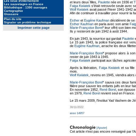
Les lieux d'internement
et leurs deux filles,
Paulette
née en 1936 et
T
Les sauvetages en France
Faiga Kwiatek
s'était retrouvée seule avec se
Bibliothèque : 1390 ouvrages
Wolf Kwiatek
avait passé l’hiver 1941-1942 au
Cartographie
Afin de continuer à travailler pour nourrir la fa
Glossaire
Plan du site
Esther
et
Eugène Kaufman
décidèrent de se me
Signaler un problème technique
Esther Kaufman
en parla avec son amie
Faig
Imprimer cette page
Marie-Françoise Borel
* leur offrit son bien
Ils y resteront de juin 1942 à août 1944.
En juin 1943, la nourrice qui gardait
Paulette
Le 15 juin 1943, la police française est ve
de
Eugène Kaufman
, arrache les deux fillett
Marie-Françoise Borel
* propose alors à so
rester de juin 1943 à 1945.
Faiga Kwiatek
participait aux tâches agricole
Après la libération,
Faiga Kwiatek
et sa fille
mois.
Wolf Kwiatek
, revenu en 1945, viendra alors 
Marie-Françoise Borel
* sauva ces deux famill
filière pour sauver les enfants juifs en leur fa
En novembre 1952,
René Borel
, son épouse
en 1979,
René Borel
revient seul en France.
Le 15 mars 2009, l'Institut Yad Vashem de Jé
30/11/2022
asso 14957
Chronologie
[Ajouter]
Cet article n'est pas encore renseigné par l