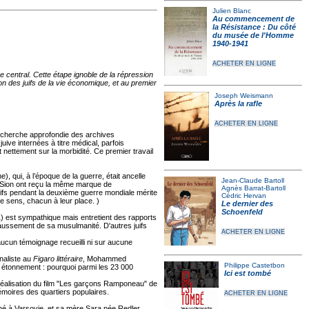
Julien Blanc
Au commencement de
la Résistance : Du côté
du musée de l'Homme
1940-1941
ACHETER EN LIGNE
 central. Cette étape ignoble de la répression
on des juifs de la vie économique, et au premier
Joseph Weismann
Après la rafle
ACHETER EN LIGNE
echerche approfondie des archives
ive internées à titre médical, parfois
 nettement sur la morbidité. Ce premier travail
, qui, à l’époque de la guerre, était ancelle
Jean-Claude Bartoll
de Sion ont reçu la même marque de
Agnès Barrat-Bartoll
Juifs pendant la deuxième guerre mondiale mérite
Cédric Hervan
me sens, chacun à leur place. )
Le dernier des
Schoenfeld
) est sympathique mais entretient des rapports
t faussement de sa musulmanité. D'autres juifs
ACHETER EN LIGNE
aucun témoignage recueilli ni sur aucune
naliste au
Figaro littéraire
, Mohammed
Philippe Castetbon
un étonnement : pourquoi parmi les 23 000
Ici est tombé
éalisation du film "Les garçons Ramponeau" de
Mémoires des quartiers populaires.
ACHETER EN LIGNE
né à Varsovie, et sa mère Sara née Redler,