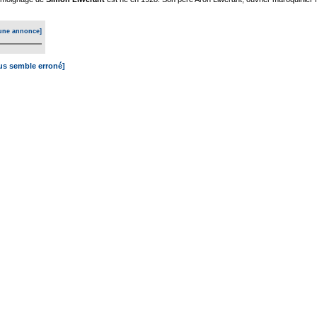
une annonce]
ous semble erroné]