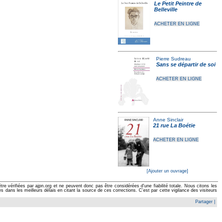
Le Petit Peintre de
Belleville
ACHETER EN LIGNE
Pierre Sudreau
Sans se départir de soi
ACHETER EN LIGNE
Anne Sinclair
21 rue La Boétie
ACHETER EN LIGNE
[Ajouter un ouvrage]
e vérifiées par ajpn.org et ne peuvent donc pas être considérées d'une fiabilité totale. Nous citons les
ans les meilleurs délais en citant la source de ces corrections. C'est par cette vigilance des visiteurs
Partager
|