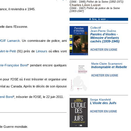
(1944 - 1946)
Préfet de la Seine (1892-1971)
Charles Léon Luizet
.
(1944 - 1947)
Préfet de police de la Seine
ance, il reviendra e 1945.
(1903-1947)
À lire, à voir…
 elle dans l’Essonne.
Collectif
Jean-Pierre Guéno
Paroles d'étoiles -
Mémoire d'enfants
'UGIF Lamarck
. Un commissaire de police, ami
cachés (1939-1945)
ACHETER EN LIGNE
Vert-le-Petit
(91) près de
Limours
où elles vont
Marie-Claire Scamaroni
rie-Françoise Borel
* pendant encore quelques
Indomptable et Rebelle
ACHETER EN LIGNE
on pour l'OSE où il est trésorier et organise une
tréal au Canada. Après le décès de son épouse
ené Borel
*, trésorier de l'OSE, le 22 juin 2011.
Serge Klarsfeld
L'étoile des Juifs
ACHETER EN LIGNE
nde Guerre mondiale.