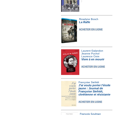
Roselyne Bosch
La Rafle
ACHETER EN LIGNE
Laurent Galandon
Jeanne Puchol
Laurence Croix
Vivre à en mourir
ACHETER EN LIGNE
Françoise Siefridt
J'ai voulu porter l'étoile
jaune : Journal de
Françoise Siefridt,
chrétienne et résistante
ACHETER EN LIGNE
François Szulman