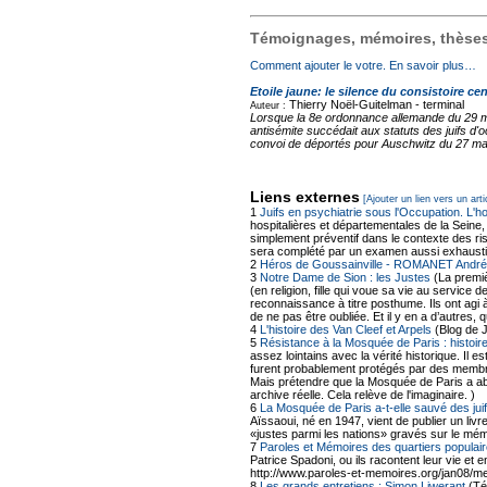
Témoignages, mémoires, thèses,
Comment ajouter le votre. En savoir plus…
Etoile jaune: le silence du consistoire cen
Thierry Noël-Guitelman -
terminal
Auteur :
Lorsque la 8e ordonnance allemande du 29 mai 
antisémite succédait aux statuts des juifs d'
convoi de déportés pour Auschwitz du 27 mars
Liens externes
[Ajouter un lien vers un arti
1
Juifs en psychiatrie sous l'Occupation. L'h
hospitalières et départementales de la Seine,
simplement préventif dans le contexte des ris
sera complété par un examen aussi exhausti
2
Héros de Goussainville - ROMANET André
3
Notre Dame de Sion : les Justes
(La premiè
(en religion, fille qui voue sa vie au servic
reconnaissance à titre posthume. Ils ont agi 
de ne pas être oubliée. Et il y en a d’autres
4
L'histoire des Van Cleef et Arpels
(Blog de 
5
Résistance à la Mosquée de Paris : histoire
assez lointains avec la vérité historique. Il 
furent probablement protégés par des membr
Mais prétendre que la Mosquée de Paris a abr
archive réelle. Cela relève de l'imaginaire. )
6
La Mosquée de Paris a-t-elle sauvé des ju
Aïssaoui, né en 1947, vient de publier un livr
«justes parmi les nations» gravés sur le mé
7
Paroles et Mémoires des quartiers populair
Patrice Spadoni, ou ils racontent leur vie et 
http://www.paroles-et-memoires.org/jan08/me
8
Les grands entretiens : Simon Liwerant
(Té