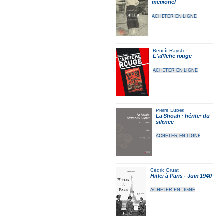
mémoriel
ACHETER EN LIGNE
Benoît Rayski
L'affiche rouge
ACHETER EN LIGNE
Pierre Lubek
La Shoah : hériter du
silence
ACHETER EN LIGNE
Cédric Gruat
Hitler à Paris - Juin 1940
ACHETER EN LIGNE