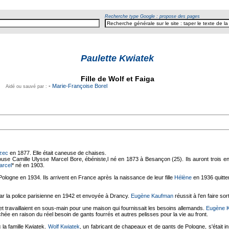
Recherche type Google : propose des pages
Paulette Kwiatek
Fille de Wolf et Faiga
-
Marie-Françoise Borel
Aidé ou sauvé par :
zec
en 1877. Elle était caneuse de chaises.
pouse Camille Ulysse Marcel Bore, ébéniste,l né en 1873 à Besançon (25). Ils auront trois 
arcel
* né en 1903.
Pologne en 1934. Ils arrivent en France après la naissance de leur fille
Hélène
en 1936 quitten
par la police parisienne en 1942 et envoyée à Drancy.
Eugène Kaufman
réussit à l’en faire sort
et travaillaient en sous-main pour une maison qui fournissait les besoins allemands.
Eugène 
chée en raison du réel besoin de gants fourrés et autres pelisses pour la vie au front.
 la famille Kwiatek.
Wolf Kwiatek
, un fabricant de chapeaux et de gants de Pologne, s'était 