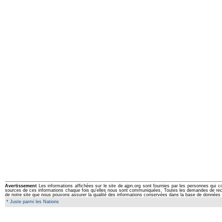
Avertissement
Les informations affichées sur le site de ajpn.org sont fournies par les personnes qui c
sources de ces informations chaque fois qu'elles nous sont communiquées. Toutes les demandes de rectifi
de notre site que nous pouvons assurer la qualité des informations conservées dans la base de données 
* Juste parmi les Nations