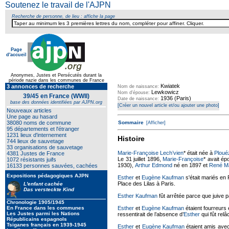
Soutenez le travail de l'AJPN
Recherche de personne, de lieu : affiche la page
Page
d'accueil
Texte pour ecartement lateral
Anonymes, Justes et Persécutés durant la
période nazie dans les communes de France
Kwiatek
3 annonces de recherche
Nom de naissance:
Lewkowicz
Nom d'épouse:
39/45 en France (WWII)
1936 (Paris)
Date de naissance:
base des données identifiées par AJPN.org
[Créer un nouvel article et/ou ajouter une photo]
Nouveaux articles
Une page au hasard
38080 noms de commune
Sommaire
[Afficher]
95 départements et l'étranger
1231 lieux d'internement
Histoire
744 lieux de sauvetage
33 organisations de sauvetage
Marie-Françoise Lech’vien
* était née à
Ploué
4381 Justes de France
Le 31 juillet 1896,
Marie-Françoise
* avait é
1072 résistants juifs
1930),
Arthur Edmond
né en 1897 et
René M
16133 personnes sauvées, cachées
Expositions pédagogiques AJPN
Esther
et
Eugène Kaufman
s'était mariés en 
Place des Lilas à Paris.
L'enfant cachée
Das versteckte Kind
Esther Kaufman
fût arrêtée parce que juive 
Chronologie 1905/1945
En France dans les communes
Esther
et
Eugène Kaufman
étaient fourreurs 
Les Justes parmi les Nations
ressentirait de l’absence d’
Esther
qui fût relâ
Républicains espagnols
Tsiganes français en 1939-1945
Esther
et
Eugène Kaufman
étaient amis avec