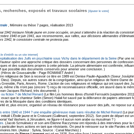
 recherches, exposés et travaux scolaires
[Ajouter le votre]
trale
, Mémoire ou thèse
7 pages, réalisation 2013
1942 instaure l'étoile jaune en zone occupée, on peut s'attendre à la réaction du consistoire
octobre 1940 et juin 1941, aux recensements, aux rafles, aux décisions allemandes d'éliminati
 1942, le consistoire centrale ne protesta pas.
cle d'intérêt ou un site internet]
ospitalisation des Juifs en psychiatrie sous Vichy dans le département de la Seine
(Par une r
 l'auteur opère une approche critique des dossiers concernant des personnes de confession ju
ques et des suspicions propres à cette période. La pénurie alimentaire est confirmée, influant
f que possible des documents conservés pour amener une conclusion. )
(Héros de Goussainville - Page ROMANET André )
re religieuse de Sion à recevoir ce titre en 1989 est Denise Paulin-Aguadich (Soeur Joséphine)
e de Dieu). Depuis, six autres sœurs de la congrégation, ainsi qu’un religieux de Notre-Dame 
à Grenoble, Paris, Anvers, Rome. L’action de ces religieuses et religieux qui ont sauvé des 
, qui, même s’ils n’ont pas (encore ?) reçu de reconnaissance officielle, ont œuvré dans le mê
Jean-Jacques Richard, très documenté. )
 ou fiction ? de Michel Renard
(Le film Les hommes libres d'Ismël Ferroukhi (septembre 2011
est exact que le chanteur Selim (Simon) Halali fut sauvé par la délivrance de papiers attestan
es de la Mosquée dans des conditions identiques.
ité et, plus encore, organisé un réseau de résistance pour sauver des juifs, ne repose sur 
ifs entre 1940 et 1944 ? une enquête généreuse mais sans résultat de Michel Renard
(Le jour
e intitulé L’Étoile jaune et le Croissant (Gallimard, septembre 2012). Son point de départ est 
morial Yad Vashem, à Jérusalem, ne figure-t-il aucun nom arabe ou musulman ? )
es.
(Jacob Szmulewicz et son ami Étienne Raczymow ont répondu à des interviews pour la r
en particulier leurs actions en tant que résistants. On peut le retrouver sur le site Paroles et 
moires.htm. (Auteur : Sylvia, Source : Canal Marches) )
moignage de
Simon Liwerant
est né en 1928. Son père Aron Liwerant, ouvrier maroquinier 