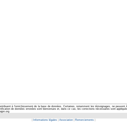
ontribuent à l'enrichissement de la base de données. Certaines, notamment les témoignages, ne peuvent êtr
cation de données erronées sont bienvenues et, dans ce cas, les corrections nécessaires sont appliquées d
ajpn.org
|
Informations légales
|
Association
|
Remerciements
|