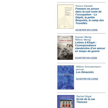
France Hamelin
Femmes en prison
dans la nuit noire de
l'occupation - Le
Dépôt, la petite
Roquette, le camp des
Tourelles
ACHETER EN LIGNE
Zysman Wenig
Hélène Wenig
Lettres à Khayè :
Correspondance
clandestine d'un amour
en temps de guerre
ACHETER EN LIGNE
Hélène Schustermann-
pincow
Les Déracinés
ACHETER EN LIGNE
Rachel Ségal
Ecole de la rue
Tlemcen