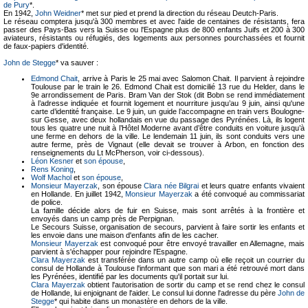
de Pury
*.
En 1942,
John Weidner
* met sur pied et prend la direction du réseau Deutch-Paris.
Le réseau comptera jusqu'à 300 membres et avec l'aide de centaines de résistants, fera
passer des Pays-Bas vers la Suisse ou l'Espagne plus de 800 enfants Juifs et 200 à 300
aviateurs, résistants ou réfugiés, des logements aux personnes pourchassées et fournit
de faux-papiers d'identité.
John de Stegge
* va sauver :
Edmond Chait
, arrive à Paris le 25 mai avec Salomon Chait. Il parvient à rejoindre
Toulouse par le train le 26. Edmond Chait est domicilié 13 rue du Helder, dans le
9e arrondissement de Paris. Bram Van der Stok (dit Bobn se rend immédiatement
à l’adresse indiquée et fournit logement et nourriture jusqu’au 9 juin, ainsi qu'une
carte d’identité française. Le 9 juin, un guide l’accompagne en train vers Boulogne-
sur Gesse, avec deux hollandais en vue du passage des Pyrénées. Là, ils logent
tous les quatre une nuit à l’Hôtel Moderne avant d’être conduits en voiture jusqu’à
une ferme en dehors de la ville. Le lendemain 11 juin, ils sont conduits vers une
autre ferme, près de Vignaut (elle devait se trouver à Arbon, en fonction des
renseignements du Lt McPherson, voir ci-dessous).
Léon Kesner
et
son épouse
,
Rens Koning
,
Wolf Machol
et
son épouse
,
Monsieur Mayerzak
, son épouse
Clara née Bilgrai
et leurs quatre enfants vivaient
en Hollande. En juillet 1942,
Monsieur Mayerzak
a été convoqué au commissariat
de police.
La famille décide alors de fuir en Suisse, mais sont arrêtés à la frontière et
envoyés dans un camp près de Perpignan.
Le Secours Suisse, organisation de secours, parvient à faire sortir les enfants et
les envoie dans une maison d'enfants afin de les cacher.
Monsieur Mayerzak
est convoqué pour être envoyé travailler en Allemagne, mais
parvient à s'échapper pour rejoindre l'Espagne.
Clara Mayerzak
est transférée dans un autre camp où elle reçoit un courrier du
consul de Hollande à Toulouse l'informant que son mari a été retrouvé mort dans
les Pyrénées, identifié par les documents qu'il portait sur lui.
Clara Mayerzak
obtient l'autorisation de sortir du camp et se rend chez le consul
de Hollande, lui enjoignant de l'aider. Le consul lui donne l'adresse du père
John de
Stegge
* qui habite dans un monastère en dehors de la ville.