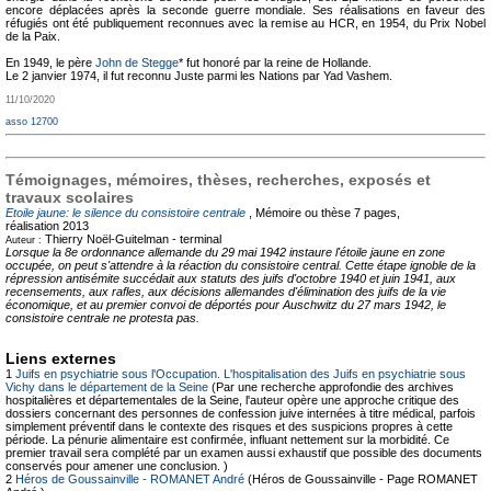
encore déplacées après la seconde guerre mondiale. Ses réalisations en faveur des
réfugiés ont été publiquement reconnues avec la remise au HCR, en 1954, du Prix Nobel
de la Paix.
En 1949, le père
John de Stegge
* fut honoré par la reine de Hollande.
Le 2 janvier 1974, il fut reconnu Juste parmi les Nations par Yad Vashem.
11/10/2020
asso 12700
Témoignages, mémoires, thèses, recherches, exposés et
travaux scolaires
Etoile jaune: le silence du consistoire centrale
, Mémoire ou thèse
7 pages,
réalisation 2013
Thierry Noël-Guitelman -
terminal
Auteur :
Lorsque la 8e ordonnance allemande du 29 mai 1942 instaure l'étoile jaune en zone
occupée, on peut s'attendre à la réaction du consistoire central. Cette étape ignoble de la
répression antisémite succédait aux statuts des juifs d'octobre 1940 et juin 1941, aux
recensements, aux rafles, aux décisions allemandes d'élimination des juifs de la vie
économique, et au premier convoi de déportés pour Auschwitz du 27 mars 1942, le
consistoire centrale ne protesta pas.
Liens externes
1
Juifs en psychiatrie sous l'Occupation. L'hospitalisation des Juifs en psychiatrie sous
Vichy dans le département de la Seine
(Par une recherche approfondie des archives
hospitalières et départementales de la Seine, l'auteur opère une approche critique des
dossiers concernant des personnes de confession juive internées à titre médical, parfois
simplement préventif dans le contexte des risques et des suspicions propres à cette
période. La pénurie alimentaire est confirmée, influant nettement sur la morbidité. Ce
premier travail sera complété par un examen aussi exhaustif que possible des documents
conservés pour amener une conclusion. )
2
Héros de Goussainville - ROMANET André
(Héros de Goussainville - Page ROMANET