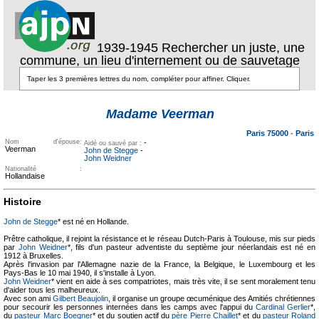
1939-1945 Rechercher un juste, une
commune, un lieu d'internement ou de sauvetage
Texte pour
ecartement
Texte pour
Madame Veerman
ecartement lateral
lateral
Paris 75000
-
Paris
Nom d'épouse:
-
Aidé ou sauvé par :
Veerman
John de Stegge
-
John Weidner
Nationalité :
Hollandaise
Histoire
John de Stegge
* est né en Hollande.
Prêtre catholique, il rejoint la résistance et le réseau Dutch-Paris à Toulouse, mis sur pieds
par
John Weidner
*, fils d'un pasteur adventiste du septième jour néerlandais est né en
1912 à Bruxelles.
Après l'invasion par l'Allemagne nazie de la France, la Belgique, le Luxembourg et les
Pays-Bas le 10 mai 1940, il s'installe à Lyon.
John Weidner
* vient en aide à ses compatriotes, mais très vite, il se sent moralement tenu
d'aider tous les malheureux.
Avec son ami
Gilbert Beaujolin
, il organise un groupe œcuménique des Amitiés chrétiennes
pour secourir les personnes internées dans les camps avec l'appui du
Cardinal Gerlier
*,
du
pasteur Marc Boegner
* et du soutien actif du
père Pierre Chaillet
* et du
pasteur Roland