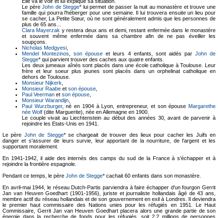
Elle va le voir et lui explique sa situation.
Le père
John de Stegge
* lui permet de passer la nuit au monastère et trouve une
famille qui pourra l'héberger pour une semaine. Il lui trouvera ensuite un lieu pour
se cacher, La Petite Sœur, où ne sont généralement admis que les personnes de
plus de 65 ans...
Clara Mayerzak
y restera deux ans et demi, restant enfermée dans le monastère
et souvent même enfermée dans sa chambre afin de ne pas éveiller les
soupçons.
Nicholas Medgyesi
,
Mendel Montezinos
,
son épouse
et leurs 4 enfants, sont aidés par
John de
Stegge
* qui parvient trouver des caches aux quatre enfants.
Les deux jumeaux aînés sont placés dans une école catholique à Toulouse. Leur
frère et leur soeur plus jeunes sont placés dans un orphelinat catholique en
dehors de Toulouse.
Monsieur Nijkerk
,
Monsieur Raabe
et
son épouse
,
Paul Veerman
et
son épouse
,
Monsieur Warandijn
,
Paul Wurzburger
, né en 1904 à Lyon, entrepreneur, et son épouse
Margarethe
née Wolf
(dite Marguerite), née en Allemagne en 1900.
Le couple vivait au Liechtenstein au début des années 30, avant de parvenir à
rejoindre les Etats-Unis en 1941.
Le père
John de Stegge
* se chargeait de trouver des lieux pour cacher les Juifs en
danger et s'assurer de leurs survie, leur apportant de la nourriture, de l'argent et les
supportant moralement.
En 1941-1942, il aide des internés des camps du sud de la France à s'échapper et à
rejoindre la frontière espagnole.
Pendant ce temps, le père
John de Stegge
* cachait 60 enfants dans son monastère.
En avril-mai 1944, le réseau Dutch-Partis parviendra à faire échapper d'un fourgon Gerrit
Jan van Heuven Goedhart (1901-1956), juriste et journaliste hollandais âgé de 43 ans,
membre actif du réseau hollandais et de son gouvernement en exil à Londres. Il deviendra
le premier haut commissaire des Nations unies pour les réfugiés en 1951. Le Haut
Commissaire, Gerrit Jan van Heuven Goedhart placera alors une grande partie de son
énergie dans la recherche de fonds pour les réfugiés, soit 2,2 millions de personnes