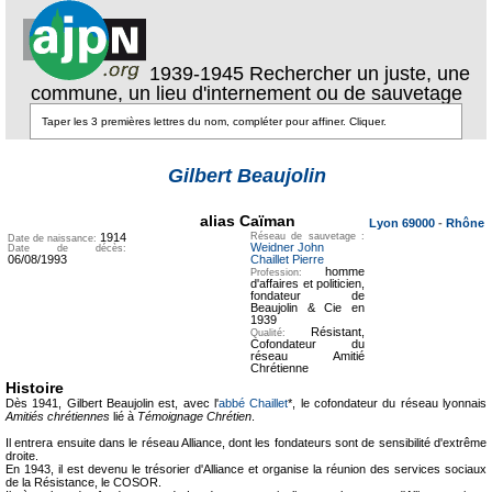
1939-1945 Rechercher un juste, une
commune, un lieu d'internement ou de sauvetage
Texte pour
ecartement
Gilbert Beaujolin
lateral
Texte pour
ecartement lateral
alias Caïman
Lyon 69000
-
Rhône
1914
Réseau de sauvetage :
Date de naissance:
Weidner John
Date de décès:
06/08/1993
Chaillet Pierre
homme
Profession:
d'affaires et politicien,
fondateur de
Beaujolin & Cie en
1939
Résistant,
Qualité:
Cofondateur du
réseau Amitié
Chrétienne
Histoire
Dès 1941, Gilbert Beaujolin est, avec l'
abbé Chaillet
*, le cofondateur du réseau lyonnais
Amitiés chrétiennes
lié à
Témoignage Chrétien
.
Il entrera ensuite dans le réseau Alliance, dont les fondateurs sont de sensibilité d'extrême
droite.
En 1943, il est devenu le trésorier d'Alliance et organise la réunion des services sociaux
de la Résistance, le COSOR.