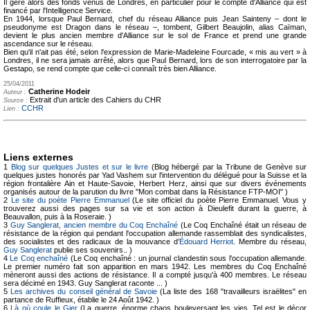
Il gère alors des fonds venus de Londres, en particulier pour le compte d'Alliance qui est
financé par l'Intelligence Service.
En 1944, lorsque Paul Bernard, chef du réseau Alliance puis Jean Sainteny – dont le
pseudonyme est Dragon dans le réseau –, tombent, Gilbert Beaujolin, alias Caïman,
devient le plus ancien membre d'Alliance sur le sol de France et prend une grande
ascendance sur le réseau.
Bien qu'il n'ait pas été, selon l'expression de Marie-Madeleine Fourcade, « mis au vert » à
Londres, il ne sera jamais arrêté, alors que Paul Bernard, lors de son interrogatoire par la
Gestapo, se rend compte que celle-ci connaît très bien Alliance.
25/04/2011
Catherine Hodeir
Auteur :
Extrait d'un article des Cahiers du CHR
Source :
CCHR
Lien :
Liens externes
1
Blog sur quelques Justes et sur le livre
(Blog hébergé par la Tribune de Genève sur
quelques justes honorés par Yad Vashem sur l'intervention du délégué pour la Suisse et la
région frontalière Ain et Haute-Savoie, Herbert Herz, ainsi que sur divers événements
organisés autour de la parution du livre "Mon combat dans la Résistance FTP-MOI" )
2
Le site du poète Pierre Emmanuel
(Le site officiel du poète Pierre Emmanuel. Vous y
trouverez aussi des pages sur sa vie et son action à Dieulefit durant la guerre, à
Beauvallon, puis à la Roseraie. )
3
Guy Sanglerat, ancien membre du Coq Enchaîné
(Le Coq Enchaîné était un réseau de
résistance de la région qui pendant l'occupation allemande rassemblait des syndicalistes,
des socialistes et des radicaux de la mouvance d’
Édouard Herriot
. Membre du réseau,
Guy Sanglerat
publie ses souvenirs.. )
4
Le Coq enchaîné
(Le Coq enchaîné : un journal clandestin sous l'occupation allemande.
Le premier numéro fait son apparition en mars 1942. Les membres du Coq Enchaîné
mèneront aussi des actions de résistance. Il a compté jusqu'à 400 membres. Le réseau
sera décimé en 1943. Guy Sanglerat raconte ... )
5
Les archives du conseil général de Savoie
(La liste des 168 "travailleurs israëlites" en
partance de Ruffieux, établie le 24 Août 1942. )
6
Là où coule le Gier
(La guerre, énorme chaos bouleversant les vies. Tel est le décor