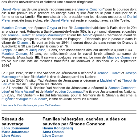
des études universitaires et d’obtenir une situation d’ingénieur.
Daniel Pfefer
garde une grande reconnaissance à
Simone Conchon
* pour le courage dont
elle a fait preuve en le prenant en charge alors qu’elle était seule pour s’occuper de la
ferme et de sa famille. Elle connaissait très probablement les risques encourus si
Daniel
Pfefer
avait été trouvé chez elle.
Daniel Pfefer
est resté en contact avec sa fille Yvette.
Maurice Osman
, son épouse
Ozypa
et leur fille
Jacqueline
habitaient à Paris dans le 20e
arrondissement. Réfugiés à Saint-Laurent-de-Neste (65), ils sont sont hébergés et cachés
par
Jeanne-Eulalie
* et
Joseph Marmouget
* et leur fille
Marie
* épouse Cheminade avant de
faire partie du groupe en voie de passer en Espagne. . Dénoncés par le passeur, dans le
village de
Chaum
. , Ils sont arrêtés en 1944. Il seront déportés sans retour de Drancy à
Auschwitz le 30 juin 1944 par le convoi n° 76.
Ozypa
, 37 ans, et
Jacqueline
, 11 ans, sont assassinées dès leur arrivée le 4 juillet 1944.
Maurice Osman
, 39 ans, est sélectionné pour le travail forcé, affecté au camp de
Monowitz (Auschwitz III). Il survivra quelques semaines. Le nom de
Maurice Osman
se
trouve sur une liste de malades transférés de Monowitz à Birkenau le 26 septembre
1
1944.
Le 3 juin 1992, l'institut Yad Vashem de Jérusalem a décerné à
Jeanne-Eulalie
* et
Joseph
Marmouget
* et leur fille
Marie
* le titre de Juste parmi les Nations.
Le 2 juin 2008, l'institut Yad Vashem de Jérusalem a décerné à
Madeleine
* et
Théophile
Larue
* le titre de Juste parmi les Nations.
Le 31 octobre 2016, l'institut Yad Vashem de Jérusalem a décerné à
Simone Conchon
*,
Léon
* et
Marie Valaud
* et de
Marie
* et
Léon Jouannaud
* le titre de Juste parmi les Nations.
En 2025, Yad Vashem – Institut International pour la Mémoire de la Shoah a décerné, à
Eugénie
* et
Auguste Caudoux
*, le titre de Juste parmi les Nations.
Lien vers le Comité français pour Yad Vashem
Réseau de
Familles hébergées, cachées, aidées ou
sauvetage
sauvées par Simone Conchon
Léon Jouannaud
Hanna Konigsberg
Marie Jouannaud
Anna Osman
Léon Valaud
Léon Osman