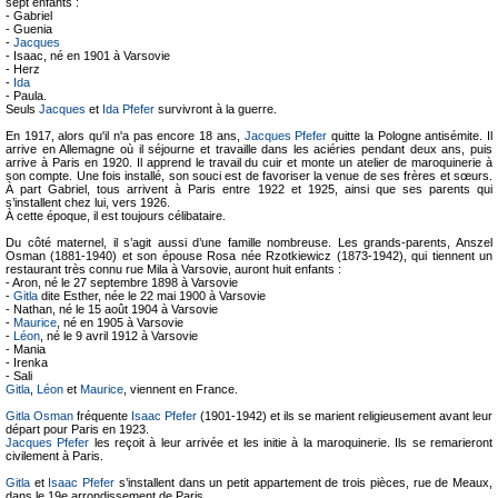
sept enfants :
- Gabriel
- Guenia
-
Jacques
- Isaac, né en 1901 à Varsovie
- Herz
-
Ida
- Paula.
Seuls
Jacques
et
Ida Pfefer
survivront à la guerre.
En 1917, alors qu'il n'a pas encore 18 ans,
Jacques Pfefer
quitte la Pologne antisémite. Il
arrive en Allemagne où il séjourne et travaille dans les aciéries pendant deux ans, puis
arrive à Paris en 1920. Il apprend le travail du cuir et monte un atelier de maroquinerie à
son compte. Une fois installé, son souci est de favoriser la venue de ses frères et sœurs.
À part Gabriel, tous arrivent à Paris entre 1922 et 1925, ainsi que ses parents qui
s’installent chez lui, vers 1926.
À cette époque, il est toujours célibataire.
Du côté maternel, il s’agit aussi d’une famille nombreuse. Les grands-parents, Anszel
Osman (1881-1940) et son épouse Rosa née Rzotkiewicz (1873-1942), qui tiennent un
restaurant très connu rue Mila à Varsovie, auront huit enfants :
- Aron, né le 27 septembre 1898 à Varsovie
-
Gitla
dite Esther, née le 22 mai 1900 à Varsovie
- Nathan, né le 15 août 1904 à Varsovie
-
Maurice
, né en 1905 à Varsovie
-
Léon
, né le 9 avril 1912 à Varsovie
- Mania
- Irenka
- Sali
Gitla
,
Léon
et
Maurice
, viennent en France.
Gitla Osman
fréquente
Isaac Pfefer
(1901-1942) et ils se marient religieusement avant leur
départ pour Paris en 1923.
Jacques Pfefer
les reçoit à leur arrivée et les initie à la maroquinerie. Ils se remarieront
civilement à Paris.
Gitla
et
Isaac Pfefer
s’installent dans un petit appartement de trois pièces, rue de Meaux,
dans le 19e arrondissement de Paris.