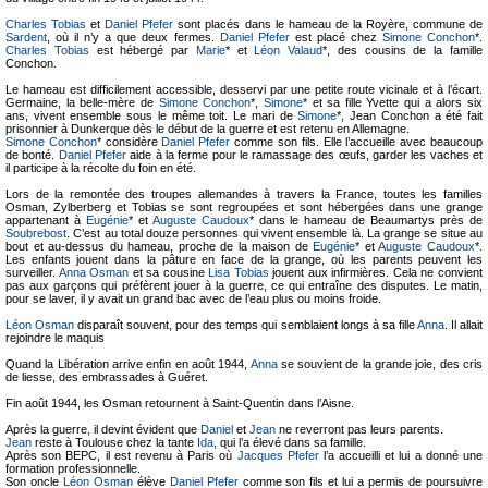
Charles Tobias
et
Daniel Pfefer
sont placés dans le hameau de la Royère, commune de
Sardent
, où il n’y a que deux fermes.
Daniel Pfefer
est placé chez
Simone Conchon
*.
Charles Tobias
est hébergé par
Marie
* et
Léon Valaud
*, des cousins de la famille
Conchon.
Le hameau est difficilement accessible, desservi par une petite route vicinale et à l’écart.
Germaine, la belle-mère de
Simone Conchon
*,
Simone
* et sa fille Yvette qui a alors six
ans, vivent ensemble sous le même toit. Le mari de
Simone
*, Jean Conchon a été fait
prisonnier à Dunkerque dès le début de la guerre et est retenu en Allemagne.
Simone Conchon
* considère
Daniel Pfefer
comme son fils. Elle l’accueille avec beaucoup
de bonté.
Daniel Pfefer
aide à la ferme pour le ramassage des œufs, garder les vaches et
il participe à la récolte du foin en été.
Lors de la remontée des troupes allemandes à travers la France, toutes les familles
Osman, Zylberberg et Tobias se sont regroupées et sont hébergées dans une grange
appartenant à
Eugénie
* et
Auguste Caudoux
* dans le hameau de Beaumartys près de
Soubrebost
. C’est au total douze personnes qui vivent ensemble là. La grange se situe au
bout et au-dessus du hameau, proche de la maison de
Eugénie
* et
Auguste Caudoux
*.
Les enfants jouent dans la pâture en face de la grange, où les parents peuvent les
surveiller.
Anna Osman
et sa cousine
Lisa Tobias
jouent aux infirmières. Cela ne convient
pas aux garçons qui préfèrent jouer à la guerre, ce qui entraîne des disputes. Le matin,
pour se laver, il y avait un grand bac avec de l’eau plus ou moins froide.
Léon Osman
disparaît souvent, pour des temps qui semblaient longs à sa fille
Anna
. Il allait
rejoindre le maquis
Quand la Libération arrive enfin en août 1944,
Anna
se souvient de la grande joie, des cris
de liesse, des embrassades à Guéret.
Fin août 1944, les Osman retournent à Saint-Quentin dans l’Aisne.
Après la guerre, il devint évident que
Daniel
et
Jean
ne reverront pas leurs parents.
Jean
reste à Toulouse chez la tante
Ida
, qui l’a élevé dans sa famille.
Après son BEPC, il est revenu à Paris où
Jacques Pfefer
l’a accueilli et lui a donné une
formation professionnelle.
Son oncle
Léon Osman
élève
Daniel Pfefer
comme son fils et lui a permis de poursuivre