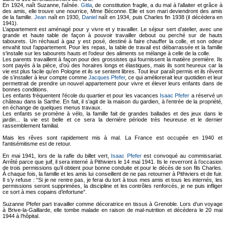
En 1924, naît Suzanne, l'aînée.
Gitla
, de constitution fragile, a du mal à l’allaiter et grâce à
des amis, elle trouve une nourrice, Mme Béconne. Elle et son mari deviendront des amis
de la famille.
Jean
naît en 1930,
Daniel
naît en 1934, puis Charles fin 1938 (il décèdera en
1941).
L’appartement est aménagé pour y vivre et y travailler. Le séjour sert d’atelier, avec une
grande et haute table de façon à pouvoir travailler debout ou perché sur de hauts
tabourets. Un réchaud à gaz y est posé, destiné à faire chauffer la colle, et son odeur
envahit tout l’appartement. Pour les repas, la table de travail est débarrassée et la famille
s'installe sur les tabourets hauts et l’odeur des aliments se mélange à celle de la colle.
Les parents travaillent à façon pour des grossistes qui fournissent la matière première. Ils
sont payés à la pièce, d’où des horaires longs et élastiques, mais ils sont heureux car la
vie est plus facile qu’en Pologne et ils se sentent libres. Tout leur paraît permis et ils rêvent
de s’installer à leur compte comme
Jacques Pfefer
, ce qui améliorerait leur quotidien et leur
permettrait de prendre un nouvel appartement pour vivre et élever leurs enfants dans de
bonnes conditions.
Les enfants fréquentent l'école du quartier et pour les vacances
Isaac Pfefer
a réservé un
château dans la Sarthe. En fait, il s'agit de la maison du gardien, à l’entrée de la propriété,
en échange de quelques menus travaux.
Les enfants se promène à vélo, la famille fait de grandes ballades et des jeux dans le
jardin... la vie est belle et ce sera la dernière période très heureuse et le dernier
rassemblement familial.
Mais les rêves sont rapidement mis à mal. La France est occupée en 1940 et
l'antisémitisme est de retour.
En mai 1941, lors de la rafle du billet vert,
Isaac Pfefer
est convoqué au commissariat.
Arrêté parce que juif, il sera interné à Pithiviers le 14 mai 1941. Ils le reverront à l’occasion
de trois permissions qu’il obtient pour bonne conduite et pour le décès de son fils Charles.
À chaque fois, la famille et les amis lui conseillent de ne pas retourner à Pithiviers et de fuir.
Il s’y refuse : “Si je ne rentre pas, je ferai du tort à tous mes amis et tous les internés, les
permissions seront supprimées, la discipline et les contrôles renforcés, je ne puis infliger
ce sort à mes copains d’infortune”.
Suzanne Pfefer part travailler comme décoratrice en tissus à Grenoble. Lors d’un voyage
à Brive-la-Gaillarde, elle tombe malade en raison de mal-nutrition et décèdera le 20 mai
1944 à l’hôpital.