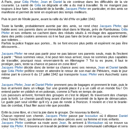
A Paris, pour
Gitla Pfefer
,
Jean
et
Daniel
la vie continue dans les difficultés de la vie
courante. La santé de
Gitla
se dégrade et elle a du mal à travailler. Ils ne mangent pas
toujours à leur faim. La solidarité de la famille,
Jacques Pfefer
en particulier, et des amis se
manifeste et permet de tenir en espérant des temps meilleurs.
Puis le port de l'étoile jaune, avant la rafle du Vel d’Hiv en juillet 1942.
Toute la famille, probablement avertie par des amis, se rend chez
Jacques Pfefer
, qui
habite avec ses parents dans un immeuble situé dans le Marais, près de Rambuteau.
Gitla
Pfefer
et ses enfants se cachent dans des réduits situés à mi-étage des appartements,
dans des petits couloirs annexes où il ne faut pas faire de bruit et ne pas avoir envie d'aller
aux toilettes…
Parfois la police frappe aux portes... Ils se font encore plus petits et espèrent ne pas être
découverts...
Jacques Pfefer
ne veut pas partir pour ne pas laisser ses parents seuls, mais ils l’incitent
à partir : “Nous sommes vieux, il ne peut rien nous arriver, nous ne sommes plus capables
de travailler, pourquoi nous enverraient-ils en Allemagne ? Toi tu es jeune, il faut te
protéger, pars, tente ta chance et passe en zone libre”.
Jacques Pfefer
décide donc de tenter sa chance avec ses neveux,
Jean
et
Daniel
tandis
que
Gitla Pfefer
préfère rester et attendre le retour de son mari de Pithiviers, mais le jour
même part le convoi 6 du 17 juillet 1942 qui transporte
Isaac Pfefer
vers Auschwitz sans
retour.
Jacques Pfefer
,
Jean
et
Daniel Pfefer
prennent peu de bagages et prennent le train, puis le
bus et arrivent dans un village. Sur une grande place il y a un café et un monde fou ! On
entend parler en yiddish et en polonais, comme à Paris en temps de paix.
Les passeurs arrivent, forment des groupes et c’est le départ. Ils traversent des champs
puis la forêt. Le chemin paraît long avant d'arriver à proximité de la ligne de démarcation.
Le guide part seul vérifier qu’il n’y a pas de ronde à l’horizon. Il revient et c’est le branle-
bas de combat, il faut filer aussi vite que possible.
Enfin la zone libre, et c’est la joie dans le groupe. De nouveau la liberté...
Chacun reprend son chemin.
Jacques Pfefer
passe par
Issoudun
où il dépose
Daniel
chez l’oncle Herz, qui demeure dans un deux-pièces avec sa femme et trois enfants.
Jacques Pfefer
continue sa route avec
Jean
. Ils arrivent à
Montauban
où se trouve sa
sœur
Ida Pfefer
. Il trouvera un travail de jardinier dans une communauté catholique et sera