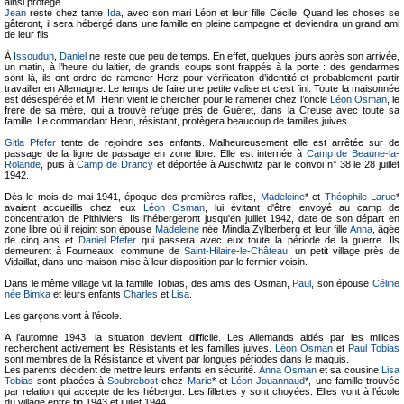
ainsi protégé.
Jean
reste chez tante
Ida
, avec son mari Léon et leur fille Cécile. Quand les choses se
gâteront, il sera hébergé dans une famille en pleine campagne et deviendra un grand ami
de leur fils.
À
Issoudun
,
Daniel
ne reste que peu de temps. En effet, quelques jours après son arrivée,
un matin, à l’heure du laitier, de grands coups sont frappés à la porte : des gendarmes
sont là, ils ont ordre de ramener Herz pour vérification d’identité et probablement partir
travailler en Allemagne. Le temps de faire une petite valise et c’est fini. Toute la maisonnée
est désespérée et M. Henri vient le chercher pour le ramener chez l’oncle
Léon Osman
, le
frère de sa mère, qui a trouvé refuge près de Guéret, dans la Creuse avec toute sa
famille. Le commandant Henri, résistant, protègera beaucoup de familles juives.
Gitla Pfefer
tente de rejoindre ses enfants. Malheureusement elle est arrêtée sur de
passage de la ligne de passage en zone libre. Elle est internée à
Camp de Beaune-la-
Rolande
, puis à
Camp de Drancy
et déportée à Auschwitz par le convoi n° 38 le 28 juillet
1942.
Dès le mois de mai 1941, époque des premières rafles,
Madeleine
* et
Théophile Larue
*
avaient accueillis chez eux
Léon Osman
, lui évitant d'être envoyé au camp de
concentration de Pithiviers. Ils l'hébergeront jusqu'en juillet 1942, date de son départ en
zone libre où il rejoint son épouse
Madeleine
née Mindla Zylberberg et leur fille
Anna
, âgée
de cinq ans et
Daniel Pfefer
qui passera avec eux toute la période de la guerre. Ils
demeurent à Fourneaux, commune de
Saint-Hilaire-le-Château
, un petit village près de
Vidaillat, dans une maison mise à leur disposition par le fermier voisin.
Dans le même village vit la famille Tobias, des amis des Osman,
Paul
, son épouse
Céline
née Bimka
et leurs enfants
Charles
et
Lisa
.
Les garçons vont à l’école.
A l’automne 1943, la situation devient difficile. Les Allemands aidés par les milices
recherchent activement les Résistants et les familles juives.
Léon Osman
et
Paul Tobias
sont membres de la Résistance et vivent par longues périodes dans le maquis.
Les parents décident de mettre leurs enfants en sécurité.
Anna Osman
et sa cousine
Lisa
Tobias
sont placées à
Soubrebost
chez
Marie
* et
Léon Jouannaud
*, une famille trouvée
par relation qui accepte de les héberger. Les fillettes y sont choyées. Elles vont à l’école
du village entre fin 1943 et juillet 1944.