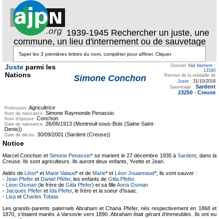
1939-1945 Rechercher un juste, une
commune, un lieu d'internement ou de sauvetage
Juste
parmi les
Dossier
Yad Vashem
:
13340
Nations
Remise de la médaille de
Simone Conchon
Juste
:
31/10/2016
Sardent
Sauvetage :
23250
-
Creuse
Agricultrice
Profession:
Simone Raymonde Penassio
Nom de naissance:
Conchon
Nom d'épouse:
26/06/1913 (Montreuil-sous-Bois (Saine-Saint-
Date de naissance:
Denis))
30/09/2001 (Sardent (Creuse))
Date de décès:
Notice
Marcel Conchon et
Simone Penassio
* se marient le 27 décembre 1935 à
Sardent
, dans la
Creuse. Ils sont agriculteurs. Ils auront deux enfants, Yvette et Jean.
Aidés de
Léon
* et
Marie Valaud
* et de
Marie
* et
Léon Jouannaud
*, ils vont sauver :
-
Jean Pfefer
et
Daniel Pfefer
, les enfants de
Gitla Pfefer
-
Léon Osman
(le frère de
Gitla Pfefer
) et sa fille
Anna Osman
-
Jacques Pfefer
et
Ida Pfefer
, le frère et la soeur d'Isaac.
-
Lisa
et
Charles Tobias
Les grands-parents paternels Abraham et Chana Pfefer, nés respectivement en 1868 et
1870, s'étaient mariés à Varsovie vers 1890. Abraham était gérant d’immeubles. Ils ont eu