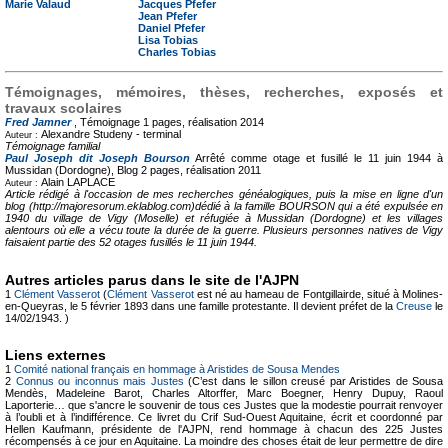
Marie Valaud
Jacques Pfefer
Jean Pfefer
Daniel Pfefer
Lisa Tobias
Charles Tobias
Témoignages, mémoires, thèses, recherches, exposés et
travaux scolaires
Fred Jamner
, Témoignage
1 pages, réalisation 2014
Alexandre Studeny -
terminal
Auteur :
Témoignage familial
Paul Joseph dit Joseph Bourson
Arrêté comme otage et fusillé le 11 juin 1944 à
Mussidan (Dordogne), Blog
2 pages, réalisation 2011
Alain LAPLACE
Auteur :
Article rédigé à l'occasion de mes recherches généalogiques, puis la mise en ligne d'un
blog (http://majoresorum.eklablog.com)dédié à la famille BOURSON qui a été expulsée en
1940 du village de Vigy (Moselle) et réfugiée à Mussidan (Dordogne) et les villages
alentours où elle a vécu toute la durée de la guerre. Plusieurs personnes natives de Vigy
faisaient partie des 52 otages fusillés le 11 juin 1944.
Autres articles parus dans le site de l'AJPN
1
Clément Vasserot
(
Clément Vasserot
est né au hameau de Fontgillairde, situé à Molines-
en-Queyras, le 5 février 1893 dans une famille protestante. Il devient préfet de la
Creuse
le
14/02/1943. )
Liens externes
1
Comité national français en hommage à Aristides de Sousa Mendes
2
Connus ou inconnus mais Justes
(C’est dans le sillon creusé par Aristides de Sousa
Mendès, Madeleine Barot, Charles Altorffer, Marc Boegner, Henry Dupuy, Raoul
Laporterie… que s'ancre le souvenir de tous ces Justes que la modestie pourrait renvoyer
à l’oubli et à l’indifférence. Ce livret du Crif Sud-Ouest Aquitaine, écrit et coordonné par
Hellen Kaufmann, présidente de l'AJPN, rend hommage à chacun des 225 Justes
récompensés à ce jour en Aquitaine. La moindre des choses était de leur permettre de dire