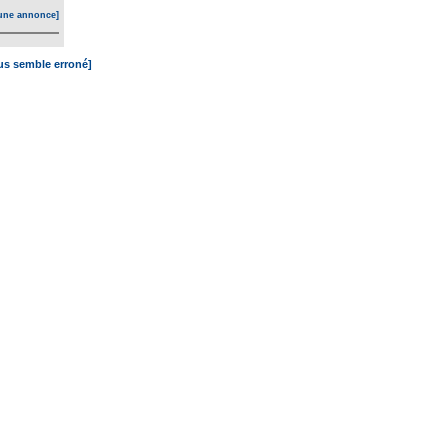
une annonce]
ous semble erroné]