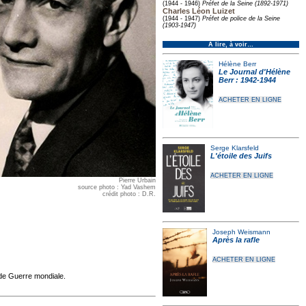
(1944 - 1946)
Préfet de la Seine (1892-1971)
Charles Léon Luizet
(1944 - 1947)
Préfet de police de la Seine
(1903-1947)
À lire, à voir…
Hélène Berr
Le Journal d'Hélène
Berr : 1942-1944
ACHETER EN LIGNE
Serge Klarsfeld
L'étoile des Juifs
ACHETER EN LIGNE
Pierre Urbain
source photo : Yad Vashem
crédit photo : D.R.
Joseph Weismann
Après la rafle
ACHETER EN LIGNE
nde Guerre mondiale.