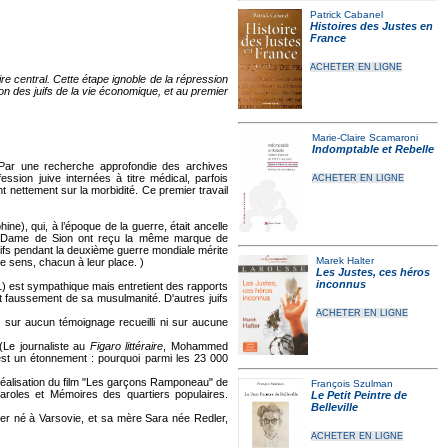
Patrick Cabanel
Histoires des Justes en
France
ACHETER EN LIGNE
e central. Cette étape ignoble de la répression
on des juifs de la vie économique, et au premier
Marie-Claire Scamaroni
Indomptable et Rebelle
Par une recherche approfondie des archives
sion juive internées à titre médical, parfois
ACHETER EN LIGNE
t nettement sur la morbidité. Ce premier travail
e), qui, à l’époque de la guerre, était ancelle
otre-Dame de Sion ont reçu la même marque de
Juifs pendant la deuxième guerre mondiale mérite
Marek Halter
me sens, chacun à leur place. )
Les Justes, ces héros
inconnus
) est sympathique mais entretient des rapports
ant faussement de sa musulmanité. D'autres juifs
ACHETER EN LIGNE
 sur aucun témoignage recueilli ni sur aucune
Le journaliste au
Figaro littéraire
, Mohammed
t est un étonnement : pourquoi parmi les 23 000
éalisation du film "Les garçons Ramponeau" de
François Szulman
 Paroles et Mémoires des quartiers populaires.
Le Petit Peintre de
Belleville
er né à Varsovie, et sa mère Sara née Redler,
ACHETER EN LIGNE