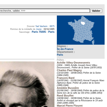
Dossier
Yad Vashem
:
6875
Remise de la médaille de
Juste
:
02/11/1995
Paris 75005
-
Paris
Sauvetage :
Région :
Île-de-France
Département :
Paris
Préfets :
Achille Villey-Desmeserets
(1934 - 1940)
Achille Joseph Henri Villey-
Desmeserets, Préfet de la Seine (1878-1953)
Charles Paul Magny
(13/10/1940 - 19/08/1942)
Préfet de la Seine
(1884-1945)
François Bard
(14/05/1941 - 01/06/1942)
Amiral François Marc
Alphonse Bard, Préfet de police de la Seine
(1889-1944)
Amédée Bussière
(01/06/1942 - 19/08/1944)
Préfet de police de la
Seine lors de la rafle du Vél d’Hiv (1886-1953)
René Bouffet
(19/08/1942 - 19/08/1944)
Préfet de la Seine.
Arrêté et révoqué par la Résistance le 19 août
1944 (1896-1945)
Marcel Pierre Flouret