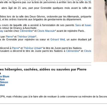
 elle ne figurera pas sur la liste de personnes à arrêter lors de la rafle du 31
, alors âgé de 21 ans, part pour Grenoble quelques mois avant la rafle de
êtées lors de la rafle des Deux-Sèvres, ordonnée par les Allemands, préparée
, et les ordres transmis aux brigades de gendarmerie du département.
u cours de laquelle elle a assisté à l'arrestation de ses parents
Sara
et
Isaac
ans retour de Drancy à Auschwitz.
nay
cachée chez
Clémentine
* et
Clovis Macouin
* avant de rejoindre Paris.
t par
Pierre
* et
Thérèse Urbain
*.
dra de Grenoble pour rejoindre sa sœur et
Gérard Weil
, un autre étudiant juif
 décerné à
Pierre
* et
Thérèse Urbain
* le titre de Juste parmi les Nations.
rusalem a décerné le titre de Juste parmi les Nations à
Clémentine
* et
Clovis
les hébergées, cachées, aidées ou sauvées par Pierre
n
te Blum
Blum
 Simon
Weil
'AJPN, mais n'hésitez pas à le faire afin de restituer à cette commune sa mémoire de la Seco