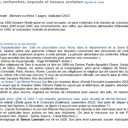
 recherches, exposés et travaux scolaires
[Ajouter le votre]
trale
, Mémoire ou thèse
7 pages, réalisation 2013
 1942 instaure l'étoile jaune en zone occupée, on peut s'attendre à la réaction du consistoir
octobre 1940 et juin 1941, aux recensements, aux rafles, aux décisions allemandes d'éliminati
 1942, le consistoire centrale ne protesta pas.
cle d'intérêt ou un site internet]
 L'hospitalisation des Juifs en psychiatrie sous Vichy dans le département de la Seine
(
ne, l'auteur opère une approche critique des dossiers concernant des personnes de confes
ques et des suspicions propres à cette période. La pénurie alimentaire est confirmée, influan
f que possible des documents conservés pour amener une conclusion. )
(Héros de Goussainville - Page ROMANET André )
ère religieuse de Sion à recevoir ce titre en 1989 est Denise Paulin-Aguadich (Soeur Joséphin
rvice de Dieu). Depuis, six autres sœurs de la congrégation, ainsi qu’un religieux de N
à Grenoble, Paris, Anvers, Rome. L’action de ces religieuses et religieux qui ont sauvé des 
, qui, même s’ils n’ont pas (encore ?) reçu de reconnaissance officielle, ont œuvré dans le mê
Jean-Jacques Richard, très documenté. )
 ou fiction ? de Michel Renard
(Le film Les hommes libres d'Ismël Ferroukhi (septembre 2011
 est exact que le chanteur Selim (Simon) Halali fut sauvé par la délivrance de papiers attest
es de la Mosquée dans des conditions identiques.
brité et, plus encore, organisé un réseau de résistance pour sauver des juifs, ne repose
juifs entre 1940 et 1944 ? une enquête généreuse mais sans résultat de Michel Renard
(
vre intitulé L’Étoile jaune et le Croissant (Gallimard, septembre 2012). Son point de dépar
morial Yad Vashem, à Jérusalem, ne figure-t-il aucun nom arabe ou musulman ? )
es.
(Jacob Szmulewicz et son ami Étienne Raczymow ont répondu à des interviews pour la r
et en particulier leurs actions en tant que résistants. On peut le retrouver sur le site
moires.htm. (Auteur : Sylvia, Source : Canal Marches) )
émoignage de
Simon Liwerant
est né en 1928. Son père Aron Liwerant, ouvrier maroquini