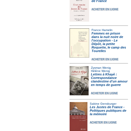
de France
ACHETER EN LIGNE
France Hamelin
Femmes en prison
dans la nuit noire de
l'occupation - Le
Dépôt, la petite
Roquette, le camp des
Tourelles
ACHETER EN LIGNE
Zysman Wenig
Hélène Wenig
Lettres à Khayè :
Correspondance
clandestine d'un amour
en temps de guerre
ACHETER EN LIGNE
Sabine Gensburger
Les Justes de France -
Politiques publiques de
la mémoire
ACHETER EN LIGNE