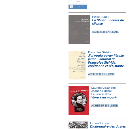
Pierre Lubek
La Shoah : hériter du
silence
ACHETER EN LIGNE
Françoise Siefridt
J'ai voulu porter l'étoile
jaune : Journal de
Françoise Siefridt,
chrétienne et résistante
ACHETER EN LIGNE
Laurent Galandon
Jeanne Puchol
Laurence Croix
Vivre à en mourir
ACHETER EN LIGNE
Lucien Lazare
Dictionnaire des Justes