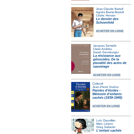
Jean-Claude Bartoll
Agnès Barrat-Bartoll
Cédric Hervan
Le dernier des
Schoenfeld
ACHETER EN LIGNE
Jacques Semelin
Claire Andrieu
Sarah Gensburger
La résistance aux
génocides. De la
pluralité des actes de
sauvetage
ACHETER EN LIGNE
Collectif
Jean-Pierre Guéno
Paroles d'étoiles -
Mémoire d'enfants
cachés (1939-1945)
ACHETER EN LIGNE
Loïc Dauvillier
Marc Lizano
Greg Salsedo
L'enfant cachée