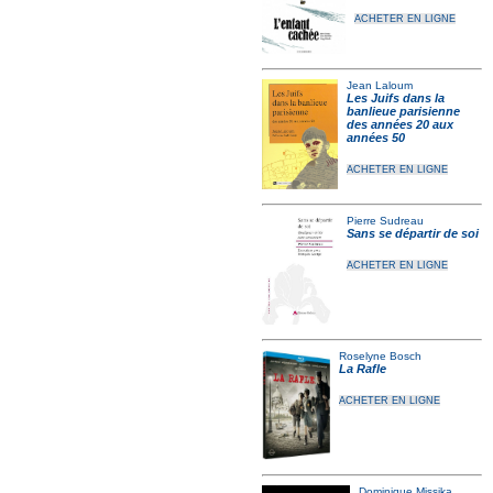
ACHETER EN LIGNE
Jean Laloum
Les Juifs dans la
banlieue parisienne
des années 20 aux
années 50
ACHETER EN LIGNE
Pierre Sudreau
Sans se départir de soi
ACHETER EN LIGNE
Roselyne Bosch
La Rafle
ACHETER EN LIGNE
Dominique Missika