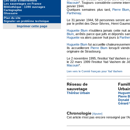
Les lieux d'internement
Macouin
*. Toujours considérée comme internée
Les sauvetages en France
janvier 1944.
Bibliothèque : 1390 ouvrages
Quelques semaines plus tard,
Pierre Blum
Cartographie
Parthenay
.
Glossaire
Plan du site
Le 31 janvier 1944, 58 personnes seront arr
Signaler un problème technique
par le préfet des Deux-Sèvres, Henri Gaumot
Imprimer cette page
Huguette Blum
n'oubliera jamais cette nuit a
Blum
, arrêtés parce que juifs et déportés s
Huguette
va alors passer huit jours à
Parthe
Huguette Blum
fut accueillie chaleureusemen
Ils accueilleront
Pierre Blum
lorsqu'il vien
originaire de Strasbourg.
Le 2 novembre 1995, l'institut Yad Vashem a
le 22 mars 1999 l’Institut Yad Vashem de Jé
Macouin
*.
Lien vers le Comité français pour Yad Vashem
Réseau de
Famil
sauvetage
Urbai
Thérèse Urbain
Huguet
Pierre 
Donald
Gérard 
Chronologie
[Ajouter]
Cet article n'est pas encore renseigné par l