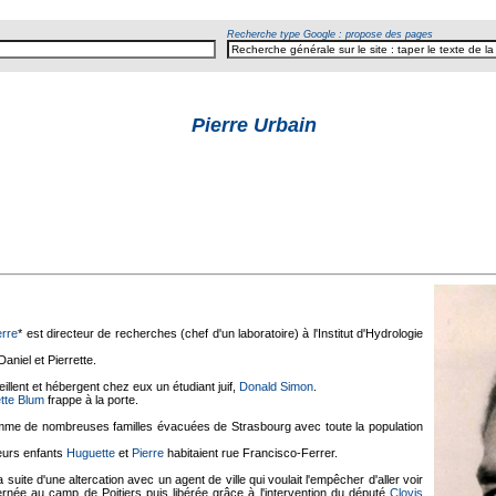
Recherche type Google : propose des pages
Pierre Urbain
erre
* est directeur de recherches (chef d'un laboratoire) à l'Institut d'Hydrologie
aniel et Pierrette.
llent et hébergent chez eux un étudiant juif,
Donald Simon
.
tte Blum
frappe à la porte.
me de nombreuses familles évacuées de Strasbourg avec toute la population
eurs enfants
Huguette
et
Pierre
habitaient rue Francisco-Ferrer.
a suite d'une altercation avec un agent de ville qui voulait l'empêcher d'aller voir
nternée au camp de Poitiers puis libérée grâce à l'intervention du député
Clovis