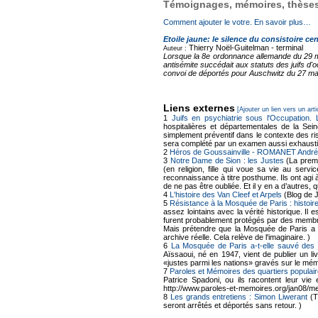
Témoignages, mémoires, thèses,
Comment ajouter le votre. En savoir plus…
Etoile jaune: le silence du consistoire cen
Thierry Noël-Guitelman -
terminal
Auteur :
Lorsque la 8e ordonnance allemande du 29 mai
antisémite succédait aux statuts des juifs d'
convoi de déportés pour Auschwitz du 27 mars
Liens externes
[Ajouter un lien vers un arti
1
Juifs en psychiatrie sous l'Occupation.
hospitalières et départementales de la Sei
simplement préventif dans le contexte des ris
sera complété par un examen aussi exhausti
2
Héros de Goussainville - ROMANET André
3
Notre Dame de Sion : les Justes
(La premi
(en religion, fille qui voue sa vie au se
reconnaissance à titre posthume. Ils ont agi 
de ne pas être oubliée. Et il y en a d’autres
4
L'histoire des Van Cleef et Arpels
(Blog de 
5
Résistance à la Mosquée de Paris : histoire
assez lointains avec la vérité historique. Il
furent probablement protégés par des membr
Mais prétendre que la Mosquée de Paris a a
archive réelle. Cela relève de l'imaginaire. )
6
La Mosquée de Paris a-t-elle sauvé des 
Aïssaoui, né en 1947, vient de publier un li
«justes parmi les nations» gravés sur le mé
7
Paroles et Mémoires des quartiers populair
Patrice Spadoni, ou ils racontent leur vie 
http://www.paroles-et-memoires.org/jan08/me
8
Les grands entretiens : Simon Liwerant
(T
seront arrêtés et déportés sans retour. )