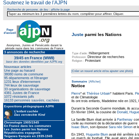
Soutenez le travail de l'AJPN
Recherche de personne, de lieu : affiche la page
Page
d'accueil
Juste
parmi les Nations
Anonymes, Justes et Persécutés durant la
période nazie dans les communes de France
3 annonces de recherche
Hébergement
Type d'aide:
Directeur de recherches
Profession:
39/45 en France (WWII)
Protestant
Religion :
base des données identifiées par AJPN.org
Nouveaux articles
Une page au hasard
[Créer un nouvel article et/ou ajouter une photo]
38080 noms de commune
95 départements et l'étranger
1231 lieux d'internement
Sommaire
[Afficher]
Notice
744 lieux de sauvetage
33 organisations de sauvetage
4381 Justes de France
Pierre
* et
Thérèse Urbain
* habitent Paris.
Pi
1072 résistants juifs
et de Climatologie
16133 personnes sauvées, cachées
Ils ont trois enfants, Madeleine née en 1921, D
Expositions pédagogiques AJPN
Durant la Seconde Guerre mondiale, ils accuei
L'enfant cachée
En février 1944, la cousine de
Donald
,
Hugue
Das versteckte Kind
La famille Blum était arrivée à
Parthenay
com
Chronologie 1905/1945
civile au moment de la déclaration de guerre
En France dans les communes
Isaac Blum
, son épouse
Sara née Simon
et l
Les Justes parmi les Nations
Républicains espagnols
En 1943,
Huguette Blum
avait été arrêtée à l
Tsiganes français en 1939-1945
un match de football. Elle avait alors été i