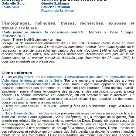
Gabrielle Guidi
Ginette Sztikman
Louis Guidi
Paulette Sztikman
Raymonde Sztikman
Témoignages, mémoires, thèses, recherches, exposés et
travaux scolaires
Etoile jaune: le silence du consistoire centrale
, Mémoire ou thèse
7 pages,
réalisation 2013
Thierry Noël-Guitelman -
terminal
Auteur :
Lorsque la 8e ordonnance allemande du 29 mai 1942 instaure l'étoile jaune en zone
occupée, on peut s'attendre à la réaction du consistoire central. Cette étape ignoble de la
répression antisémite succédait aux statuts des juifs d'octobre 1940 et juin 1941, aux
recensements, aux rafles, aux décisions allemandes d'élimination des juifs de la vie
économique, et au premier convoi de déportés pour Auschwitz du 27 mars 1942, le
consistoire centrale ne protesta pas.
Liens externes
1
Juifs en psychiatrie sous l'Occupation. L'hospitalisation des Juifs en psychiatrie sous
Vichy dans le département de la Seine
(Par une recherche approfondie des archives
hospitalières et départementales de la Seine, l'auteur opère une approche critique des
dossiers concernant des personnes de confession juive internées à titre médical, parfois
simplement préventif dans le contexte des risques et des suspicions propres à cette
période. La pénurie alimentaire est confirmée, influant nettement sur la morbidité. Ce
premier travail sera complété par un examen aussi exhaustif que possible des documents
conservés pour amener une conclusion. )
2
Héros de Goussainville - ROMANET André
(Héros de Goussainville - Page ROMANET
André )
3
Notre Dame de Sion : les Justes
(La première religieuse de Sion à recevoir ce titre en
1989 est Denise Paulin-Aguadich (Soeur Joséphine), qui, à l’époque de la guerre, était
ancelle (en religion, fille qui voue sa vie au service de Dieu). Depuis, six autres sœurs de
la congrégation, ainsi qu’un religieux de Notre-Dame de Sion ont reçu la même marque de
reconnaissance à titre posthume. Ils ont agi à Grenoble, Paris, Anvers, Rome. L’action de
ces religieuses et religieux qui ont sauvé des Juifs pendant la deuxième guerre mondiale
mérite de ne pas être oubliée. Et il y en a d’autres, qui, même s’ils n’ont pas (encore ?)