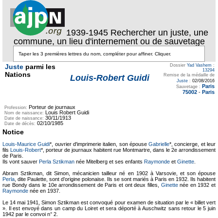
1939-1945 Rechercher un juste, une
commune, un lieu d'internement ou de sauvetage
Juste
parmi les
Dossier
Yad Vashem
:
13294
Nations
Remise de la médaille de
Louis-Robert Guidi
Juste
:
02/08/2016
Paris
Sauvetage :
75002
-
Paris
Porteur de journaux
Profession:
Louis Robert Guidi
Nom de naissance:
30/11/1913
Date de naissance:
02/10/1985
Date de décès:
Notice
Louis-Maurice Guidi
*, ouvrier d'imprimerie italien, son épouse
Gabrielle
*, concierge, et leur
fils
Louis-Robert
*, porteur de journaux habitent rue Montmartre, dans le 2e arrondissement
de Paris.
Ils vont sauver
Perla Sztikman
née Mitelberg et ses enfants
Raymonde
et
Ginette
.
Abram Sztikman, dit Simon, mécanicien tailleur né en 1902 à Varsovie, et son épouse
Perla
, dite Paulette, sont d’origine polonaise. Ils se sont mariés à Paris en 1932. Ils habitent
rue Bondy dans le 10e arrondissement de Paris et ont deux filles,
Ginette
née en 1932 et
Raymonde
née en 1937.
Le 14 mai 1941, Simon Sztikman est convoqué pour examen de situation par le « billet vert
». Il est envoyé dans un camp du Loiret et sera déporté à Auschwitz sans retour le 5 juin
1942 par le convoi n° 2.