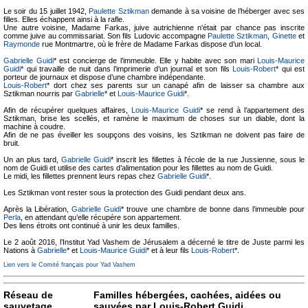
Le soir du 15 juillet 1942,
Paulette Sztikman
demande à sa voisine de l’héberger avec ses
filles. Elles échappent ainsi à la rafle.
Une autre voisine, Madame Farkas, juive autrichienne n'était par chance pas inscrite
comme juive au commissariat. Son fils Ludovic accompagne
Paulette Sztikman
,
Ginette
et
Raymonde
rue Montmartre, où le frère de Madame Farkas dispose d’un local.
Gabrielle Guidi
* est concierge de l’immeuble. Elle y habite avec son mari
Louis-Maurice
Guidi
* qui travaille de nuit dans l’imprimerie d’un journal et son fils
Louis-Robert
* qui est
porteur de journaux et dispose d’une chambre indépendante.
Louis-Robert
* dort chez ses parents sur un canapé afin de laisser sa chambre aux
Sztikman nourris par
Gabrielle
* et
Louis-Maurice Guidi
*.
Afin de récupérer quelques affaires,
Louis-Maurice Guidi
* se rend à l’appartement des
Sztikman, brise les scellés, et ramène le maximum de choses sur un diable, dont la
machine à coudre.
Afin de ne pas éveiller les soupçons des voisins, les Sztikman ne doivent pas faire de
bruit.
Un an plus tard,
Gabrielle Guidi
* inscrit les fillettes à l'école de la rue Jussienne, sous le
nom de Guidi et utilise des cartes d’alimentation pour les fillettes au nom de Guidi.
Le midi, les fillettes prennent leurs repas chez
Gabrielle Guidi
*.
Les Sztikman vont rester sous la protection des Guidi pendant deux ans.
Après la Libération,
Gabrielle Guidi
* trouve une chambre de bonne dans l’immeuble pour
Perla
, en attendant qu’elle récupére son appartement.
Des liens étroits ont continué à unir les deux familles.
Le 2 août 2016, l’Institut Yad Vashem de Jérusalem a décerné le titre de Juste parmi les
Nations à
Gabrielle
* et
Louis-Maurice Guidi
* et à leur fils
Louis-Robert
*.
Lien vers le Comité français pour Yad Vashem
Réseau de
Familles hébergées, cachées, aidées ou
sauvetage
sauvées par Louis-Robert Guidi