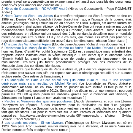
premier travail sera complété par un examen aussi exhaustif que possible des documents
conservés pour amener une conclusion. )
2
Héros de Goussainville - ROMANET André
(Héros de Goussainville - Page ROMANET
André )
3
Notre Dame de Sion : les Justes
(La première religieuse de Sion à recevoir ce titre en
1989 est Denise Paulin-Aguadich (Soeur Joséphine), qui, à l’époque de la guerre, était
ancelle (en religion, fille qui voue sa vie au service de Dieu). Depuis, six autres sœurs de
la congrégation, ainsi qu’un religieux de Notre-Dame de Sion ont reçu la même marque de
reconnaissance à titre posthume. Ils ont agi à Grenoble, Paris, Anvers, Rome. L’action de
ces religieuses et religieux qui ont sauvé des Juifs pendant la deuxième guerre mondiale
mérite de ne pas être oubliée. Et il y en a d’autres, qui, même s’ils n’ont pas (encore ?)
reçu de reconnaissance officielle, ont œuvré dans le même sens, chacun à leur place. )
4
L'histoire des Van Cleef et Arpels
(Blog de Jean-Jacques Richard, très documenté. )
5
Résistance à la Mosquée de Paris : histoire ou fiction ? de Michel Renard
(Le film Les
hommes libres d'Ismël Ferroukhi (septembre 2011) est sympathique mais entretient des
rapports assez lointains avec la vérité historique. Il est exact que le chanteur Selim
(Simon) Halali fut sauvé par la délivrance de papiers attestant faussement de sa
musulmanité. D'autres juifs furent probablement protégés par des membres de la
Mosquée dans des conditions identiques.
Mais prétendre que la Mosquée de Paris a abrité et, plus encore, organisé un réseau de
résistance pour sauver des juifs, ne repose sur aucun témoignage recueilli ni sur aucune
archive réelle. Cela relève de l'imaginaire. )
6
La Mosquée de Paris a-t-elle sauvé des juifs entre 1940 et 1944 ? une enquête
généreuse mais sans résultat de Michel Renard
(Le journaliste au
Figaro littéraire
,
Mohammed Aïssaoui, né en 1947, vient de publier un livre intitulé L’Étoile jaune et le
Croissant (Gallimard, septembre 2012). Son point de départ est un étonnement : pourquoi
parmi les 23 000 «justes parmi les nations» gravés sur le mémorial Yad Vashem, à
Jérusalem, ne figure-t-il aucun nom arabe ou musulman ? )
7
Paroles et Mémoires des quartiers populaires.
(Jacob Szmulewicz et son ami Étienne
Raczymow ont répondu à des interviews pour la réalisation du film "Les garçons
Ramponeau" de Patrice Spadoni, ou ils racontent leur vie et en particulier leurs actions en
tant que résistants. On peut le retrouver sur le site Paroles et Mémoires des quartiers
populaires. http://www.paroles-et-memoires.org/jan08/memoires.htm. (Auteur : Sylvia,
Source : Canal Marches) )
8
Les grands entretiens : Simon Liwerant
(Témoignage de
Simon Liwerant
est né en
1928. Son père Aron Liwerant, ouvrier maroquinier né à Varsovie, et sa mère Sara née
Redler, seront arrêtés et déportés sans retour. )