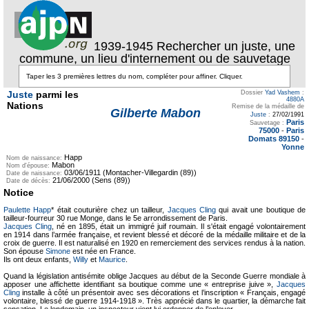
1939-1945 Rechercher un juste, une
commune, un lieu d'internement ou de sauvetage
Juste
parmi les
Dossier
Yad Vashem
:
4880A
Nations
Remise de la médaille de
Gilberte Mabon
Juste
:
27/02/1991
Paris
Sauvetage :
75000
-
Paris
Domats 89150
-
Yonne
Happ
Nom de naissance:
Mabon
Nom d'épouse:
03/06/1911 (Montacher-Villegardin (89))
Date de naissance:
21/06/2000 (Sens (89))
Date de décès:
Notice
Paulette Happ
* était couturière chez un tailleur,
Jacques Cling
qui avait une boutique de
tailleur-fourreur 30 rue Monge, dans le 5e arrondissement de Paris.
Jacques Cling
, né en 1895, était un immigré juif roumain. Il s'était engagé volontairement
en 1914 dans l’armée française, et revient blessé et décoré de la médaille militaire et de la
croix de guerre. Il est naturalisé en 1920 en remerciement des services rendus à la nation.
Son épouse
Simone
est née en France.
Ils ont deux enfants,
Willy
et
Maurice
.
Quand la législation antisémite oblige Jacques au début de la Seconde Guerre mondiale à
apposer une affichette identifiant sa boutique comme une « entreprise juive »,
Jacques
Cling
installe à côté un présentoir avec ses décorations et l’inscription « Français, engagé
volontaire, blessé de guerre 1914-1918 ». Très apprécié dans le quartier, la démarche fait