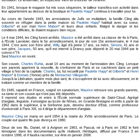
sensation. Le lendemain, un inspecteur vient lui ordonner de l’enlever.
En 1941, lorsque le magasin fut mis sous séquestre, le tailleur transféra son activité dans
leur appartement au dessus de la boutique et
Paulette Happ
* continua à travailler pour lui.
Au cours de l'année 1943, les arrestations de Juifs se multipliant, la famille Cling alla
souvent se réfugier dans la petite maison où
Paulette Happ
* habitait avec sa soeur,
Gilberte
* et son mari
Henri Mabon
* et leurs deux enfants. Malgré le danger et les
conditions difficiles, ils étaient toujours bien reçus.
Le 4 mai 1944, les Cling furent arrêtés.
Maurice
a été arrêté dans sa classe de 4e à Paris,
à l’Ecole Lavoisier, dans le 5e arrondissement, le jour de son 15e anniversaire, le 4 mai
1944. C’est avec son frère aîné,
Willy
, âgé d’à peine 17 ans, sa mère,
Simone
, 41 ans et
son père,
Jacques
, 50 ans, qu’il est interné à Drancy puis déporté le 20 mai 1944 par le
convoi n°74.
Seul
Maurice
en revint.
Son cousin,
Charles Ruhla
, avait 14 ans au moment de l'arrestation des Cling. Lorsque
ses parents apprirent la nouvelle, ils s'enfuirent de Paris et se cachèrent dans un petit
village à l'est de la capitale.
Charles
, lui, fut recueilli par
Paulette Happ
* et
Gilberte
* et
Henri
Mabon
* à
Domats
(Yonne) près de
Montacher-Villegardin
.
Jusqu'à la Libération, quatre mois plus tard, ils s'occupèrent de lui avec dévouement, en le
traitant comme un membre de la famille.
En 1945, rapatrié en France, soigné en sanatorium,
Maurice
retrouve ses grands-parents,
sa tante et son cousin qui n’ont pas été déportés.
Il reprend ses études et entre à l'École normale supérieure de Saint-Cloud. Agrégé
d’anglais, linguiste, il enseigne au lycée de Nîmes, en Grande-Bretagne et enfin à partir de
1962 dans le supérieur, à la Sorbonne puis, devenu docteur d’Etat, comme professeur
d’université à Paris XIII, où il dirige le département d’anglais.
Maurice Cling
se maria en avril 1954 à la mairie du XVIIe arrondissement de Paris. Le
couple eut quatre fils puis divorça en 1980.
Deux de ses fils, Daniel, né à Avignon en 1963, et Pascal, né à Paris en 1962 le font
témoigner dans les documentaires qu’ils réalisent,
Héritages
, diffusé par France 3 en
octobre 1998, et Il faudra raconter, sur Arte en janvier 2008.