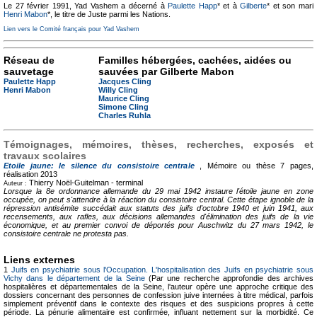
Le 27 février 1991, Yad Vashem a décerné à
Paulette Happ
* et à
Gilberte
* et son mari
Henri Mabon
*, le titre de Juste parmi les Nations.
Lien vers le Comité français pour Yad Vashem
Réseau de
Familles hébergées, cachées, aidées ou
sauvetage
sauvées par Gilberte Mabon
Paulette Happ
Jacques Cling
Henri Mabon
Willy Cling
Maurice Cling
Simone Cling
Charles Ruhla
Témoignages, mémoires, thèses, recherches, exposés et
travaux scolaires
Etoile jaune: le silence du consistoire centrale
, Mémoire ou thèse
7 pages,
réalisation 2013
Thierry Noël-Guitelman -
terminal
Auteur :
Lorsque la 8e ordonnance allemande du 29 mai 1942 instaure l'étoile jaune en zone
occupée, on peut s'attendre à la réaction du consistoire central. Cette étape ignoble de la
répression antisémite succédait aux statuts des juifs d'octobre 1940 et juin 1941, aux
recensements, aux rafles, aux décisions allemandes d'élimination des juifs de la vie
économique, et au premier convoi de déportés pour Auschwitz du 27 mars 1942, le
consistoire centrale ne protesta pas.
Liens externes
1
Juifs en psychiatrie sous l'Occupation. L'hospitalisation des Juifs en psychiatrie sous
Vichy dans le département de la Seine
(Par une recherche approfondie des archives
hospitalières et départementales de la Seine, l'auteur opère une approche critique des
dossiers concernant des personnes de confession juive internées à titre médical, parfois
simplement préventif dans le contexte des risques et des suspicions propres à cette
période. La pénurie alimentaire est confirmée, influant nettement sur la morbidité. Ce