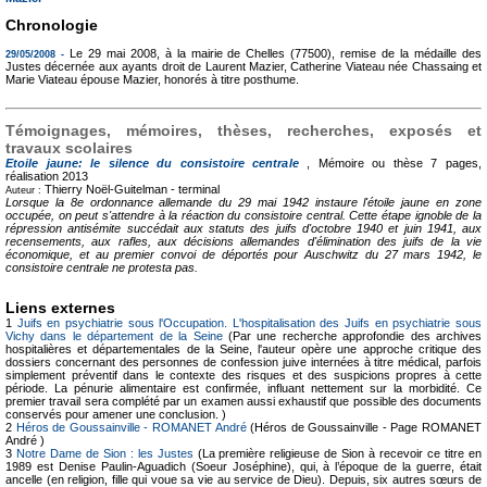
Chronologie
Le 29 mai 2008, à la mairie de Chelles (77500), remise de la médaille des
29/05/2008 -
Justes décernée aux ayants droit de Laurent Mazier, Catherine Viateau née Chassaing et
Marie Viateau épouse Mazier, honorés à titre posthume.
Témoignages, mémoires, thèses, recherches, exposés et
travaux scolaires
Etoile jaune: le silence du consistoire centrale
, Mémoire ou thèse
7 pages,
réalisation 2013
Thierry Noël-Guitelman -
terminal
Auteur :
Lorsque la 8e ordonnance allemande du 29 mai 1942 instaure l'étoile jaune en zone
occupée, on peut s'attendre à la réaction du consistoire central. Cette étape ignoble de la
répression antisémite succédait aux statuts des juifs d'octobre 1940 et juin 1941, aux
recensements, aux rafles, aux décisions allemandes d'élimination des juifs de la vie
économique, et au premier convoi de déportés pour Auschwitz du 27 mars 1942, le
consistoire centrale ne protesta pas.
Liens externes
1
Juifs en psychiatrie sous l'Occupation. L'hospitalisation des Juifs en psychiatrie sous
Vichy dans le département de la Seine
(Par une recherche approfondie des archives
hospitalières et départementales de la Seine, l'auteur opère une approche critique des
dossiers concernant des personnes de confession juive internées à titre médical, parfois
simplement préventif dans le contexte des risques et des suspicions propres à cette
période. La pénurie alimentaire est confirmée, influant nettement sur la morbidité. Ce
premier travail sera complété par un examen aussi exhaustif que possible des documents
conservés pour amener une conclusion. )
2
Héros de Goussainville - ROMANET André
(Héros de Goussainville - Page ROMANET
André )
3
Notre Dame de Sion : les Justes
(La première religieuse de Sion à recevoir ce titre en
1989 est Denise Paulin-Aguadich (Soeur Joséphine), qui, à l’époque de la guerre, était
ancelle (en religion, fille qui voue sa vie au service de Dieu). Depuis, six autres sœurs de