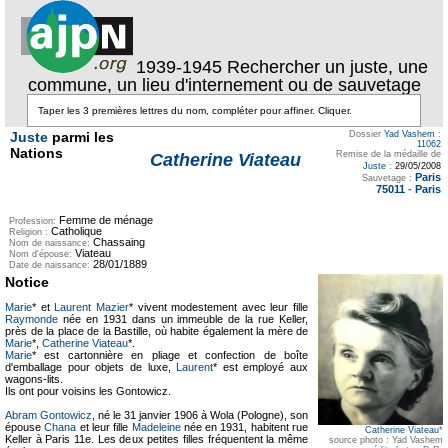
1939-1945 Rechercher un juste, une
commune, un lieu d'internement ou de sauvetage
Juste
parmi les
Dossier
Yad Vashem
:
11062
Nations
Remise de la médaille de
Catherine Viateau
Juste
:
29/05/2008
Paris
Sauvetage :
75011
-
Paris
Femme de ménage
Profession:
Catholique
Religion :
Chassaing
Nom de naissance:
Viateau
Nom d'épouse:
28/01/1889
Date de naissance:
Notice
Marie
* et
Laurent Mazier
* vivent modestement avec leur fille
Raymonde
née en 1931 dans un immeuble de la rue Keller,
près de la place de la Bastille, où habite également la mère de
Marie
*,
Catherine Viateau
*.
Marie
* est cartonnière en pliage et confection de boîte
d'emballage pour objets de luxe,
Laurent
* est employé aux
wagons-lits.
Ils ont pour voisins les Gontowicz.
Abram Gontowicz
, né le 31 janvier 1906 à Wola (Pologne), son
épouse
Chana
et leur fille
Madeleine
née en 1931, habitent rue
Catherine Viateau
*
Keller à Paris 11e. Les deux petites filles fréquentent la même
source photo : Yad Vashem