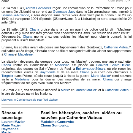
école.
crédit photo : D.R.
Le 14 mai 1941,
Abram Gontowicz
reçoit une convocation de la Préfecture de Police pour
un contrôle d'identité et se rend au
Gymnase Japy
dans le 11e arrondissement. Interné à
Beaune-la-Rolande
, il sera déporté sans retour vers Auschwitz par le convoi 5 le 28 juin
1942 qui transporte 1004 déportés (35 survivants à la Libération) et sera assassiné le 29
juillet 1942.
Le 15 juillet 1942,
Chana
croise dans la rue un agent de police qui lui dit : "
Madame,
demain il va y avoir une très grande rafle concernant les Juifs. Ne restez pas chez vous
".
Désemparée,
Chana
monte chez ses voisins les Mazier* pour obtenir conseil. Ils lui
proposent aussitôt l'hospitalité.
Ensuite, les scellés ayant été posés sur l'appartement des Gontowicz,
Catherine Viateau
*,
qui habite au 3e étage, s'installe chez sa fille et son gendre afin de laisser son appartement
à
Chana
et
Madeleine
.
La situation devenant dangereuse pour tous, les Mazier* trouvent une autre cachette.
Chana
rentre en clandestinité et
Madeleine
est placée au
Couvent Sainte-Hélène
,
orphelinat des sœurs de Saint-Vincent de Paul, à
Épinay-sous-Sénart
, où elle reçoit les
réconfortantes visites de
Raymonde
et de sa mère
Chana
puis chez des cheminots à
Tergnier
dans l’Aisne, où elle reste jusqu’à la fin de la guerre.
Marie Mazier
* rend souvent
visite à
Madeleine
pour lui donner des nouvelles de sa mère,
Chana
qui change
fréquemment de refuges avec l’aide des Mazier*.
Le 7 mai 2007, Yad Vashem a décerné à
Marie
* et
Laurent Mazier
* et à
Catherine Viateau
*
le titre de Justes parmi les Nations.
Lien vers le Comité français pour Yad Vashem
Réseau de
Familles hébergées, cachées, aidées ou
sauvetage
sauvées par Catherine Viateau
Laurent Mazier
Madeleine Gontowicz
Marie Mazier
Chana Gontowicz
Raymonde
Mazier