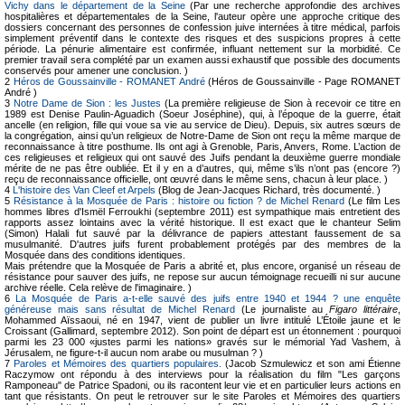
Vichy dans le département de la Seine
(Par une recherche approfondie des archives
hospitalières et départementales de la Seine, l'auteur opère une approche critique des
dossiers concernant des personnes de confession juive internées à titre médical, parfois
simplement préventif dans le contexte des risques et des suspicions propres à cette
période. La pénurie alimentaire est confirmée, influant nettement sur la morbidité. Ce
premier travail sera complété par un examen aussi exhaustif que possible des documents
conservés pour amener une conclusion. )
2
Héros de Goussainville - ROMANET André
(Héros de Goussainville - Page ROMANET
André )
3
Notre Dame de Sion : les Justes
(La première religieuse de Sion à recevoir ce titre en
1989 est Denise Paulin-Aguadich (Soeur Joséphine), qui, à l’époque de la guerre, était
ancelle (en religion, fille qui voue sa vie au service de Dieu). Depuis, six autres sœurs de
la congrégation, ainsi qu’un religieux de Notre-Dame de Sion ont reçu la même marque de
reconnaissance à titre posthume. Ils ont agi à Grenoble, Paris, Anvers, Rome. L’action de
ces religieuses et religieux qui ont sauvé des Juifs pendant la deuxième guerre mondiale
mérite de ne pas être oubliée. Et il y en a d’autres, qui, même s’ils n’ont pas (encore ?)
reçu de reconnaissance officielle, ont œuvré dans le même sens, chacun à leur place. )
4
L'histoire des Van Cleef et Arpels
(Blog de Jean-Jacques Richard, très documenté. )
5
Résistance à la Mosquée de Paris : histoire ou fiction ? de Michel Renard
(Le film Les
hommes libres d'Ismël Ferroukhi (septembre 2011) est sympathique mais entretient des
rapports assez lointains avec la vérité historique. Il est exact que le chanteur Selim
(Simon) Halali fut sauvé par la délivrance de papiers attestant faussement de sa
musulmanité. D'autres juifs furent probablement protégés par des membres de la
Mosquée dans des conditions identiques.
Mais prétendre que la Mosquée de Paris a abrité et, plus encore, organisé un réseau de
résistance pour sauver des juifs, ne repose sur aucun témoignage recueilli ni sur aucune
archive réelle. Cela relève de l'imaginaire. )
6
La Mosquée de Paris a-t-elle sauvé des juifs entre 1940 et 1944 ? une enquête
généreuse mais sans résultat de Michel Renard
(Le journaliste au
Figaro littéraire
,
Mohammed Aïssaoui, né en 1947, vient de publier un livre intitulé L’Étoile jaune et le
Croissant (Gallimard, septembre 2012). Son point de départ est un étonnement : pourquoi
parmi les 23 000 «justes parmi les nations» gravés sur le mémorial Yad Vashem, à
Jérusalem, ne figure-t-il aucun nom arabe ou musulman ? )
7
Paroles et Mémoires des quartiers populaires.
(Jacob Szmulewicz et son ami Étienne
Raczymow ont répondu à des interviews pour la réalisation du film "Les garçons
Ramponeau" de Patrice Spadoni, ou ils racontent leur vie et en particulier leurs actions en
tant que résistants. On peut le retrouver sur le site Paroles et Mémoires des quartiers