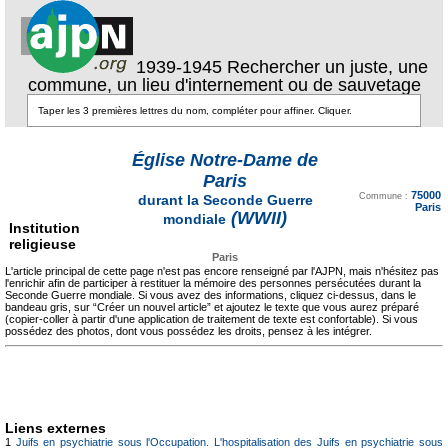
1939-1945 Rechercher un juste, une
commune, un lieu d'internement ou de sauvetage
Église Notre-Dame de
Paris
Texte pour ecartement
75000
lateral
Commune :
durant la Seconde Guerre
Paris
(WWII)
mondiale
Institution
religieuse
Paris
L'article principal de cette page n'est pas encore renseigné par l'AJPN, mais n'hésitez pas
l'enrichir afin de participer à restituer la mémoire des personnes persécutées durant la
Seconde Guerre mondiale. Si vous avez des informations, cliquez ci-dessus, dans le
bandeau gris, sur “Créer un nouvel article” et ajoutez le texte que vous aurez préparé
(copier-coller à partir d'une application de traitement de texte est confortable). Si vous
possédez des photos, dont vous possédez les droits, pensez à les intégrer.
Liens externes
1
Juifs en psychiatrie sous l'Occupation. L'hospitalisation des Juifs en psychiatrie sous