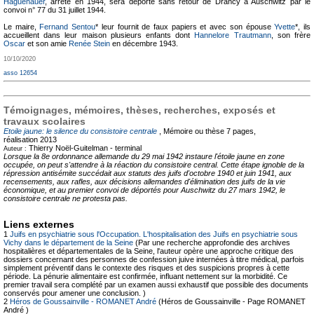
Haguenauer
, arrêté en 1944, sera déporté sans retour de Drancy à Auschwitz par le
convoi n° 77 du 31 juillet 1944.
Le maire,
Fernand Sentou
* leur fournit de faux papiers et avec son épouse
Yvette
*, ils
accueillent dans leur maison plusieurs enfants dont
Hannelore Trautmann
, son frère
Oscar
et son amie
Renée Stein
en décembre 1943.
10/10/2020
asso 12654
Témoignages, mémoires, thèses, recherches, exposés et
travaux scolaires
Etoile jaune: le silence du consistoire centrale
, Mémoire ou thèse
7 pages,
réalisation 2013
Thierry Noël-Guitelman -
terminal
Auteur :
Lorsque la 8e ordonnance allemande du 29 mai 1942 instaure l'étoile jaune en zone
occupée, on peut s'attendre à la réaction du consistoire central. Cette étape ignoble de la
répression antisémite succédait aux statuts des juifs d'octobre 1940 et juin 1941, aux
recensements, aux rafles, aux décisions allemandes d'élimination des juifs de la vie
économique, et au premier convoi de déportés pour Auschwitz du 27 mars 1942, le
consistoire centrale ne protesta pas.
Liens externes
1
Juifs en psychiatrie sous l'Occupation. L'hospitalisation des Juifs en psychiatrie sous
Vichy dans le département de la Seine
(Par une recherche approfondie des archives
hospitalières et départementales de la Seine, l'auteur opère une approche critique des
dossiers concernant des personnes de confession juive internées à titre médical, parfois
simplement préventif dans le contexte des risques et des suspicions propres à cette
période. La pénurie alimentaire est confirmée, influant nettement sur la morbidité. Ce
premier travail sera complété par un examen aussi exhaustif que possible des documents
conservés pour amener une conclusion. )
2
Héros de Goussainville - ROMANET André
(Héros de Goussainville - Page ROMANET
André )