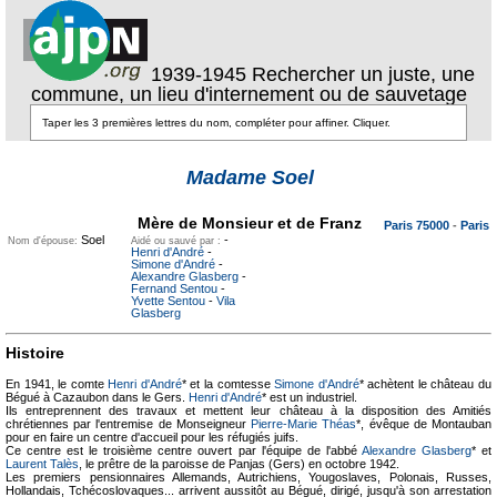
1939-1945 Rechercher un juste, une
commune, un lieu d'internement ou de sauvetage
Texte pour
ecartement
Madame Soel
lateral
Texte pour
ecartement lateral
Mère de Monsieur et de Franz
Paris 75000
-
Paris
Soel
-
Nom d'épouse:
Aidé ou sauvé par :
Henri d'André
-
Simone d'André
-
Alexandre Glasberg
-
Fernand Sentou
-
Yvette Sentou
-
Vila
Glasberg
Histoire
En 1941, le comte
Henri d'André
* et la comtesse
Simone d'André
* achètent le château du
Bégué à Cazaubon dans le Gers.
Henri d'André
* est un industriel.
Ils entreprennent des travaux et mettent leur château à la disposition des Amitiés
chrétiennes par l'entremise de Monseigneur
Pierre-Marie Théas
*, évêque de Montauban
pour en faire un centre d'accueil pour les réfugiés juifs.
Ce centre est le troisième centre ouvert par l'équipe de l'abbé
Alexandre Glasberg
* et
Laurent Talès
, le prêtre de la paroisse de Panjas (Gers) en octobre 1942.
Les premiers pensionnaires Allemands, Autrichiens, Yougoslaves, Polonais, Russes,
Hollandais, Tchécoslovaques... arrivent aussitôt au Bégué, dirigé, jusqu'à son arrestation