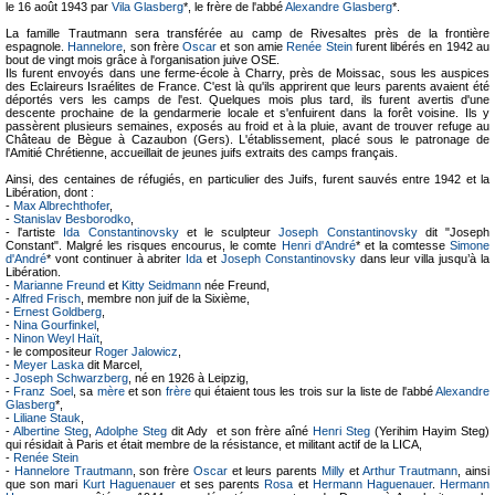
le 16 août 1943 par
Vila Glasberg
*, le frère de l'abbé
Alexandre Glasberg
*.
La famille Trautmann sera transférée au camp de Rivesaltes près de la frontière
espagnole.
Hannelore
, son frère
Oscar
et son amie
Renée Stein
furent libérés en 1942 au
bout de vingt mois grâce à l'organisation juive OSE.
Ils furent envoyés dans une ferme-école à Charry, près de Moissac, sous les auspices
des Eclaireurs Israélites de France. C'est là qu'ils apprirent que leurs parents avaient été
déportés vers les camps de l'est. Quelques mois plus tard, ils furent avertis d'une
descente prochaine de la gendarmerie locale et s'enfuirent dans la forêt voisine. Ils y
passèrent plusieurs semaines, exposés au froid et à la pluie, avant de trouver refuge au
Château de Bègue à Cazaubon (Gers). L'établissement, placé sous le patronage de
l'Amitié Chrétienne, accueillait de jeunes juifs extraits des camps français.
Ainsi, des centaines de réfugiés, en particulier des Juifs, furent sauvés entre 1942 et la
Libération, dont :
-
Max Albrechthofer
,
-
Stanislav Besborodko
,
- l'artiste
Ida Constantinovsky
et le sculpteur
Joseph Constantinovsky
dit "Joseph
Constant". Malgré les risques encourus, le comte
Henri d'André
* et la comtesse
Simone
d'André
* vont continuer à abriter
Ida
et
Joseph Constantinovsky
dans leur villa jusqu’à la
Libération.
-
Marianne Freund
et
Kitty Seidmann
née Freund,
-
Alfred Frisch
, membre non juif de la Sixième,
-
Ernest Goldberg
,
-
Nina Gourfinkel
,
-
Ninon Weyl Haït
,
- le compositeur
Roger Jalowicz
,
-
Meyer Laska
dit Marcel,
-
Joseph Schwarzberg
, né en 1926 à Leipzig,
-
Franz Soel
, sa
mère
et son
frère
qui étaient tous les trois sur la liste de l'abbé
Alexandre
Glasberg
*,
-
Liliane Stauk
,
-
Albertine Steg
,
Adolphe Steg
dit Ady et son frère aîné
Henri Steg
(Yerihim Hayim Steg)
qui résidait à Paris et était membre de la résistance, et militant actif de la LICA,
-
Renée Stein
-
Hannelore Trautmann
, son frère
Oscar
et leurs parents
Milly
et
Arthur Trautmann
, ainsi
que son mari
Kurt Haguenauer
et ses parents
Rosa
et
Hermann Haguenauer
.
Hermann