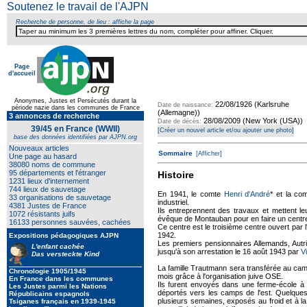
Soutenez le travail de l'AJPN
Recherche de personne, de lieu : affiche la page
Page
d'accueil
Texte pour ecartement lateral
Anonymes, Justes et Persécutés durant la
22/08/1926 (Karlsruhe
Date de naissance:
période nazie dans les communes de France
(Allemagne))
3 annonces de recherche
28/08/2009 (New York (USA))
Date de décès:
39/45 en France (WWII)
[Créer un nouvel article et/ou ajouter une photo]
base des données identifiées par AJPN.org
Nouveaux articles
Sommaire
[Afficher]
Une page au hasard
38080 noms de commune
95 départements et l'étranger
Histoire
1231 lieux d'internement
744 lieux de sauvetage
En 1941, le comte
Henri d'André
* et la c
33 organisations de sauvetage
industriel.
4381 Justes de France
Ils entreprennent des travaux et mettent l
1072 résistants juifs
évêque de Montauban pour en faire un centre 
16133 personnes sauvées, cachées
Ce centre est le troisième centre ouvert par 
1942.
Expositions pédagogiques AJPN
Les premiers pensionnaires Allemands, Autri
L'enfant cachée
jusqu'à son arrestation le 16 août 1943 par
V
Das versteckte Kind
La famille Trautmann sera transférée au cam
Chronologie 1905/1945
mois grâce à l'organisation juive OSE.
En France dans les communes
Ils furent envoyés dans une ferme-école à C
Les Justes parmi les Nations
déportés vers les camps de l'est. Quelques m
Républicains espagnols
plusieurs semaines, exposés au froid et à l
Tsiganes français en 1939-1945