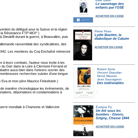
Élise Garel
Le sauvetage des
enfants par l'OSE
ACHETER EN LIGNE
ention du délégué pour la Suisse et la région
Pierre Péan
s la Résistance FTP-MOI" )
Lydie Bastien, la
 Dieulefit durant la guerre, à Beauvallon, puis
diabolique de Caluire
allemande rassemblait des syndicalistes, des
ACHETER EN LIGNE
rs 1942. Les membres du Coq Enchaîné mèneront
 à leurs combats, l'auteur nous invite à les
 du Gier dans la Loire à Clermont-Ferrand et
Robert Serre
attre aussi bien dans l'univers ouvrier des
Vincent Giraudier
e nombreuses recherches suivies d'une longue
Hervé Mauran
Jean Sauvageon
 Eva et mon père Maurice Finkelstein )
Des indésirables
nd de manière chronologique les évènements, de
estations, déportations et condamnations à
guerre mondiale à Chamonix et Vallorcine
Évelyne Py
Un été sous les
bombes - Givors,
Grigny, Chasse 1944
ACHETER EN LIGNE