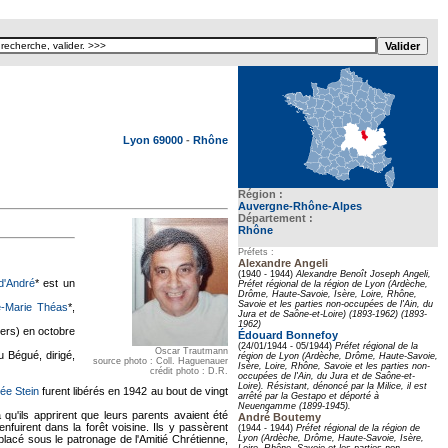
Texte pour ecartement lateral
Lyon 69000
-
Rhône
Région :
Auvergne-Rhône-Alpes
Département :
Rhône
Préfets :
Alexandre Angeli
(1940 - 1944)
Alexandre Benoît Joseph Angeli,
d'André
* est un
Préfet régional de la région de Lyon (Ardèche,
Drôme, Haute-Savoie, Isère, Loire, Rhône,
Savoie et les parties non-occupées de l'Ain, du
e-Marie Théas
*,
Jura et de Saône-et-Loire) (1893-1962) (1893-
1962)
Gers) en octobre
Édouard Bonnefoy
(24/01/1944 - 05/1944)
Préfet régional de la
Oscar Trautmann
 Bégué, dirigé,
région de Lyon (Ardèche, Drôme, Haute-Savoie,
source photo : Coll. Haguenauer
Isère, Loire, Rhône, Savoie et les parties non-
crédit photo : D.R.
occupées de l'Ain, du Jura et de Saône-et-
Loire). Résistant, dénoncé par la Milice, il est
ée Stein
furent libérés en 1942 au bout de vingt
arrêté par la Gestapo et déporté à
Neuengamme (1899-1945).
qu'ils apprirent que leurs parents avaient été
André Boutemy
nfuirent dans la forêt voisine. Ils y passèrent
(1944 - 1944)
Préfet régional de la région de
lacé sous le patronage de l'Amitié Chrétienne,
Lyon (Ardèche, Drôme, Haute-Savoie, Isère,