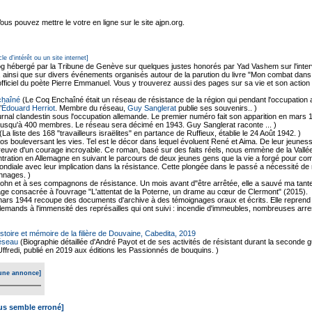
s pouvez mettre le votre en ligne sur le site ajpn.org.
cle d'intérêt ou un site internet]
og hébergé par la Tribune de Genève sur quelques justes honorés par Yad Vashem sur l'interv
z, ainsi que sur divers événements organisés autour de la parution du livre "Mon combat dan
officiel du poète Pierre Emmanuel. Vous y trouverez aussi des pages sur sa vie et son action à
chaîné
(Le Coq Enchaîné était un réseau de résistance de la région qui pendant l'occupation 
’
Édouard Herriot
. Membre du réseau,
Guy Sanglerat
publie ses souvenirs.. )
urnal clandestin sous l'occupation allemande. Le premier numéro fait son apparition en ma
é jusqu'à 400 membres. Le réseau sera décimé en 1943. Guy Sanglerat raconte ... )
(La liste des 168 "travailleurs israëlites" en partance de Ruffieux, établie le 24 Août 1942. )
 bouleversant les vies. Tel est le décor dans lequel évoluent René et Aima. De leur jeunesse
reuve d'un courage incroyable. Ce roman, basé sur des faits réels, nous emmène de la Vallée
tration en Allemagne en suivant le parcours de deux jeunes gens que la vie a forgé pour comb
diale avec leur implication dans la résistance. Cette plongée dans le passé a nécessité d
nnages. )
hn et à ses compagnons de résistance. Un mois avant d"être arrêtée, elle a sauvé ma tante
ge consacrée à l'ouvrage "L'attentat de la Poterne, un drame au cœur de Clermont" (2015).
 8 mars 1944 recoupe des documents d'archive à des témoignages oraux et écrits. Elle repre
llemands à l'immensité des représailles qui ont suivi : incendie d'immeubles, nombreuses arr
istoire et mémoire de la filière de Douvaine, Cabedita, 2019
réseau
(Biographie détaillée d'André Payot et de ses activités de résistant durant la seconde 
ffredi, publié en 2019 aux éditions les Passionnés de bouquins. )
une annonce]
ous semble erroné]