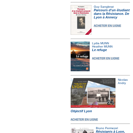
Guy Sanglerat
Parcours d'un étudiant
dans la Résistance. De
Lyon à Annecy
ACHETER EN LIGNE
Lydia MUNN
Heather MUNN
Le refuge
ACHETER EN LIGNE
Nicolas
Andry
Objectif Lyon
ACHETER EN LIGNE
Bruno Permezel
Résistants à Lyon,