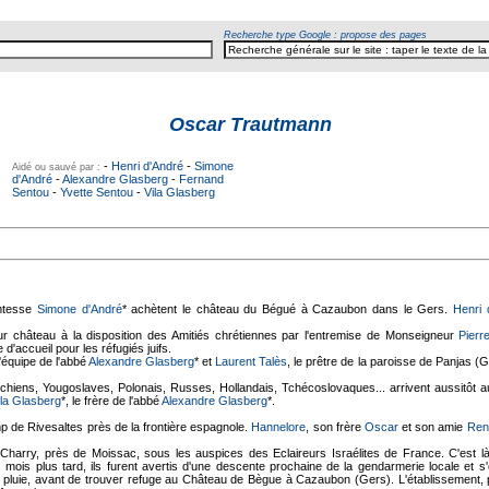
Recherche type Google : propose des pages
Oscar Trautmann
-
Henri d'André
-
Simone
Aidé ou sauvé par :
d'André
-
Alexandre Glasberg
-
Fernand
Sentou
-
Yvette Sentou
-
Vila Glasberg
omtesse
Simone d'André
* achètent le château du Bégué à Cazaubon dans le Gers.
Henri 
eur château à la disposition des Amitiés chrétiennes par l'entremise de Monseigneur
Pierr
d'accueil pour les réfugiés juifs.
l'équipe de l'abbé
Alexandre Glasberg
* et
Laurent Talès
, le prêtre de la paroisse de Panjas (
chiens, Yougoslaves, Polonais, Russes, Hollandais, Tchécoslovaques... arrivent aussitôt au
ila Glasberg
*, le frère de l'abbé
Alexandre Glasberg
*.
p de Rivesaltes près de la frontière espagnole.
Hannelore
, son frère
Oscar
et son amie
Ren
harry, près de Moissac, sous les auspices des Eclaireurs Israélites de France. C'est là 
ois plus tard, ils furent avertis d'une descente prochaine de la gendarmerie locale et s'e
a pluie, avant de trouver refuge au Château de Bègue à Cazaubon (Gers). L'établissement, p