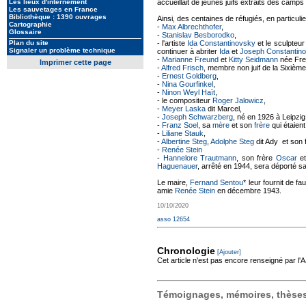
Les lieux d'internement
accueillait de jeunes juifs extraits des camps
Les sauvetages en France
Bibliothèque : 1390 ouvrages
Ainsi, des centaines de réfugiés, en particulie
Cartographie
-
Max Albrechthofer
,
Glossaire
-
Stanislav Besborodko
,
Plan du site
- l'artiste
Ida Constantinovsky
et le sculpteu
Signaler un problème technique
continuer à abriter
Ida
et
Joseph Constantin
-
Marianne Freund
et
Kitty Seidmann
née Fr
Imprimer cette page
-
Alfred Frisch
, membre non juif de la Sixièm
-
Ernest Goldberg
,
-
Nina Gourfinkel
,
-
Ninon Weyl Haït
,
- le compositeur
Roger Jalowicz
,
-
Meyer Laska
dit Marcel,
-
Joseph Schwarzberg
, né en 1926 à Leipzi
-
Franz Soel
, sa
mère
et son
frère
qui étaient
-
Liliane Stauk
,
-
Albertine Steg
,
Adolphe Steg
dit Ady et son 
-
Renée Stein
-
Hannelore Trautmann
, son frère
Oscar
et
Haguenauer
, arrêté en 1944, sera déporté sa
Le maire,
Fernand Sentou
* leur fournit de 
amie
Renée Stein
en décembre 1943.
10/10/2020
asso 12654
Chronologie
[Ajouter]
Cet article n'est pas encore renseigné par l
Témoignages, mémoires, thèses,