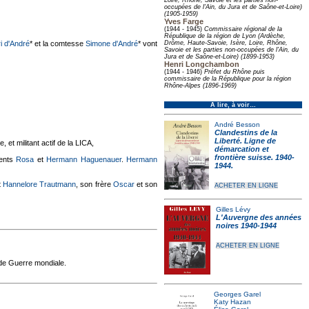
Loire, Rhône, Savoie et les parties non-
occupées de l'Ain, du Jura et de Saône-et-Loire)
(1905-1959)
Yves Farge
(1944 - 1945)
Commissaire régional de la
République de la région de Lyon (Ardèche,
i d'André
* et la comtesse
Simone d'André
* vont
Drôme, Haute-Savoie, Isère, Loire, Rhône,
Savoie et les parties non-occupées de l'Ain, du
Jura et de Saône-et-Loire) (1899-1953)
Henri Longchambon
(1944 - 1946)
Préfet du Rhône puis
commissaire de la République pour la région
Rhône-Alpes (1896-1969)
À lire, à voir…
André Besson
Clandestins de la
Liberté. Ligne de
 et militant actif de la LICA,
démarcation et
frontière suisse. 1940-
ents
Rosa
et
Hermann Haguenauer
.
Hermann
1944.
t
Hannelore Trautmann
, son frère
Oscar
et son
ACHETER EN LIGNE
Gilles Lévy
L'Auvergne des années
noires 1940-1944
ACHETER EN LIGNE
nde Guerre mondiale.
Georges Garel
Katy Hazan