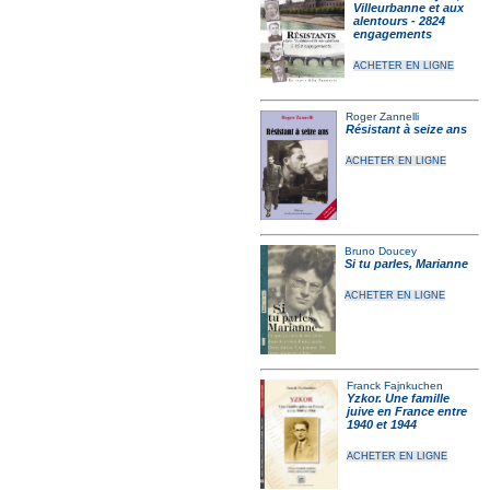
Villeurbanne et aux
alentours - 2824
engagements
ACHETER EN LIGNE
Roger Zannelli
Résistant à seize ans
ACHETER EN LIGNE
Bruno Doucey
Si tu parles, Marianne
ACHETER EN LIGNE
Franck Fajnkuchen
Yzkor. Une famille
juive en France entre
1940 et 1944
ACHETER EN LIGNE