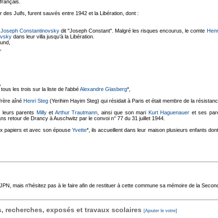
 français.
r des Juifs, furent sauvés entre 1942 et la Libération, dont :
r
Joseph Constantinovsky
dit "Joseph Constant". Malgré les risques encourus, le comte
Henr
ovsky
dans leur villa jusqu’à la Libération.
eund,
e,
g,
 tous les trois sur la liste de l'abbé
Alexandre Glasberg
*,
frère aîné
Henri Steg
(Yerihim Hayim Steg) qui résidait à Paris et était membre de la résistance,
 leurs parents
Milly
et
Arthur Trautmann
, ainsi que son mari
Kurt Haguenauer
et ses par
ns retour de Drancy à Auschwitz par le convoi n° 77 du 31 juillet 1944.
faux papiers et avec son épouse
Yvette
*, ils accueillent dans leur maison plusieurs enfants don
'AJPN, mais n'hésitez pas à le faire afin de restituer à cette commune sa mémoire de la Seco
 recherches, exposés et travaux scolaires
[Ajouter le votre]