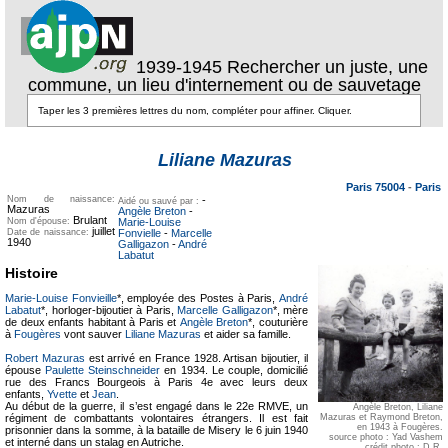
1939-1945 Rechercher un juste, une
commune, un lieu d'internement ou de sauvetage
Texte pour
ecartement
Texte pour
Liliane Mazuras
ecartement lateral
lateral
Paris 75004
-
Paris
Nom de naissance:
-
Aidé ou sauvé par :
Mazuras
Angèle Breton
-
Brulant
Nom d'épouse:
Marie-Louise
juillet
Date de naissance:
Fonvielle
-
Marcelle
1940
Galligazon
-
André
Labatut
Histoire
Marie-Louise Fonvieille
*, employée des Postes à Paris,
André
Labatut
*, horloger-bijoutier à Paris,
Marcelle Galligazon
*, mère
de deux enfants habitant à Paris et
Angèle Breton
*, couturière
à
Fougères
vont sauver
Liliane Mazuras
et aider sa famille.
Robert Mazuras
est arrivé en France 1928. Artisan bijoutier, il
épouse
Paulette Steinschneider
en 1934. Le couple, domicilié
rue des Francs Bourgeois à Paris 4e avec leurs deux
enfants,
Yvette
et
Jean
.
Au début de la guerre, il s’est engagé dans le 22e RMVE, un
Angèle Breton, Liliane
régiment de combattants volontaires étrangers. Il est fait
Mazuras et Raymond Breton,
en 1943 à Fougères.
prisonnier dans la somme, à la bataille de Misery le 6 juin 1940
source photo : Yad Vashem
et interné dans un stalag en Autriche.
crédit photo : D.R.