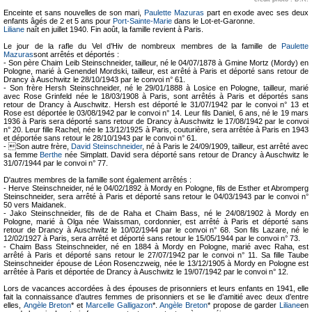
Enceinte et sans nouvelles de son mari,
Paulette Mazuras
part en exode avec ses deux
enfants âgés de 2 et 5 ans pour
Port-Sainte-Marie
dans le Lot-et-Garonne.
Liliane
naît en juillet 1940. Fin août, la famille revient à Paris.
Le jour de la rafle du Vel d’Hiv de nombreux membres de la famille de
Paulette
Mazuras
sont arrêtés et déportés :
- Son père Chaim Leib Steinschneider, tailleur, né le 04/07/1878 à Gmine Mortz (Mordy) en
Pologne, marié à Genendel Mordski, tailleur, est arrêté à Paris et déporté sans retour de
Drancy à Auschwitz le 28/10/1943 par le convoi n° 61.
- Son frère Hersh Steinschneider, né le 29/01/1888 à Losice en Pologne, tailleur, marié
avec Rose Grinfeld née le 18/03/1908 à Paris, sont arrêtés à Paris et déportés sans
retour de Drancy à Auschwitz. Hersh est déporté le 31/07/1942 par le convoi n° 13 et
Rose est déportée le 03/08/1942 par le convoi n° 14. Leur fils Daniel, 6 ans, né le 19 mars
1936 à Paris sera déporté sans retour de Drancy à Auschwitz le 17/08/1942 par le convoi
n° 20. Leur fille Rachel, née le 13/12/1925 à Paris, couturière, sera arrêtée à Paris en 1943
et déportée sans retour le 28/10/1943 par le convoi n° 61.
- Son autre frère,
David Steinschneider
, né à Paris le 24/09/1909, tailleur, est arrêté avec
sa femme
Berthe
née Simplatt. David sera déporté sans retour de Drancy à Auschwitz le
31/07/1944 par le convoi n° 77.
D'autres membres de la famille sont également arrêtés :
- Herve Steinschneider, né le 04/02/1892 à Mordy en Pologne, fils de Esther et Abromperg
Steinschneider, sera arrêté à Paris et déporté sans retour le 04/03/1943 par le convoi n°
50 vers Maidanek.
- Jako Steinschneider, fils de de Raha et Chaim Bass, né le 24/08/1902 à Mordy en
Pologne, marié à Olga née Waissman, cordonnier, est arrêté à Paris et déporté sans
retour de Drancy à Auschwitz le 10/02/1944 par le convoi n° 68. Son fils Lazare, né le
12/02/1927 à Paris, sera arrêté et déporté sans retour le 15/05/1944 par le convoi n° 73.
- Chaim Bass Steinschneider, né en 1884 à Mordy en Pologne, marié avec Raha, est
arrêté à Paris et déporté sans retour le 27/07/1942 par le convoi n° 11. Sa fille Taube
Steinschneider épouse de Léon Rosenczweig, née le 13/12/1905 à Mordy en Pologne est
arrêtée à Paris et déportée de Drancy à Auschwitz le 19/07/1942 par le convoi n° 12.
Lors de vacances accordées à des épouses de prisonniers et leurs enfants en 1941, elle
fait la connaissance d’autres femmes de prisonniers et se lie d’amitié avec deux d’entre
elles,
Angèle Breton
* et
Marcelle Galligazon
*.
Angèle Breton
* propose de garder
Liliane
en