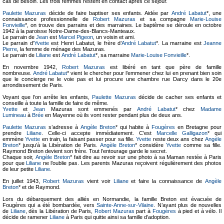
cas de besoin. Les trois femmes restent en contact après ce séjour.
Paulette Mazuras
décide de faire baptiser ses enfants. Aidée par
André Labatut
*, une
connaissance professionnelle de
Robert Mazuras
et sa compagne
Marie-Louise
Fonvieille
*, on trouve des parrains et des marraines. Le baptême se déroule en octobre
1942 à la paroisse Notre-Dame-des-Blancs-Manteaux.
Le parrain de
Jean
est
Marcel Pigeon
, un voisin et ami.
Le parrain d’
Yvette
est Henri Labatut, le frère d’
André Labatut
*. La marraine est
Jeanne
Pierre
, la femme de ménage des Mazuras.
Le parrain de
Liliane
est
André Labatut
*, sa marraine
Marie-Louise Fonvieille
*.
En novembre 1942,
Robert Mazuras
est libéré en tant que père de famille
nombreuse.
André Labatut
* vient le chercher pour l’emmener chez lui en prenant bien soin
que le concierge ne le voie pas et lui procure une chambre rue Darcy dans le 20e
arrondissement de Paris.
Voyant que l’on arrête les enfants,
Paulette Mazuras
décide de cacher ses enfants et
conseille à toute la famille de faire de même.
Yvette
et
Jean
Mazuras sont emmenés par
André Labatut
* chez
Madame
Lumineau
à
Brée
en Mayenne où ils vont rester pendant plus de deux ans.
Paulette Mazuras
s’adresse à
Angèle Breton
* qui habite à
Fougères
en Bretagne pour
prendre
Liliane
. Celle-ci accepte immédiatement. C’est
Marcelle Galligazon
* qui
emmène
Yvette
en train, la faisant passer pour sa fille.
Yvette
reste deux ans chez
Angèle
Breton
* jusqu’à la Libération de Paris.
Angèle Breton
* considère
Yvette
comme sa fille.
Raymond Breton devient son frère. Tout l’entourage garde le secret.
Chaque soir,
Angèle Breton
* fait dire au revoir sur une photo à sa Maman restée à Paris
pour que
Liliane
ne l’oublie pas. Les parents Mazuras reçoivent régulièrement des photos
de leur petite
Liliane
.
En juillet 1943,
Robert Mazuras
vient voir
Liliane
et faire la connaissance de
Angèle
Breton
* et de Raymond.
Lors du débarquement des alliés en Normandie, la famille Breton est évacuée de
Fougères qui a été bombardée, vers
Sainte-Anne-sur-Vilaine
. N’ayant plus de nouvelles
de
Liliane
, dès la Libération de Paris,
Robert Mazuras
part à
Fougères
à pied et à vélo. Il
décide de ramener
Liliane
à Paris qui quitte ainsi sa famille d’adoption.