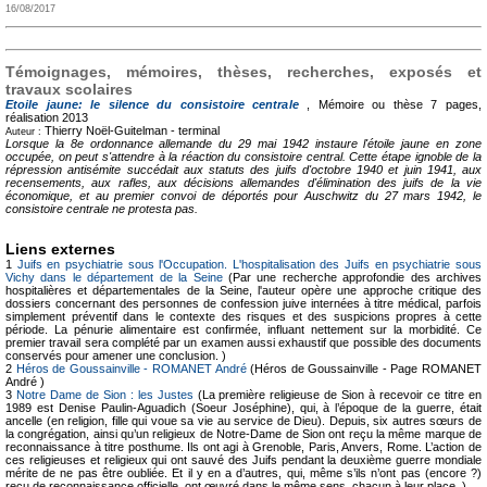
16/08/2017
Témoignages, mémoires, thèses, recherches, exposés et
travaux scolaires
Etoile jaune: le silence du consistoire centrale
, Mémoire ou thèse
7 pages,
réalisation 2013
Thierry Noël-Guitelman -
terminal
Auteur :
Lorsque la 8e ordonnance allemande du 29 mai 1942 instaure l'étoile jaune en zone
occupée, on peut s'attendre à la réaction du consistoire central. Cette étape ignoble de la
répression antisémite succédait aux statuts des juifs d'octobre 1940 et juin 1941, aux
recensements, aux rafles, aux décisions allemandes d'élimination des juifs de la vie
économique, et au premier convoi de déportés pour Auschwitz du 27 mars 1942, le
consistoire centrale ne protesta pas.
Liens externes
1
Juifs en psychiatrie sous l'Occupation. L'hospitalisation des Juifs en psychiatrie sous
Vichy dans le département de la Seine
(Par une recherche approfondie des archives
hospitalières et départementales de la Seine, l'auteur opère une approche critique des
dossiers concernant des personnes de confession juive internées à titre médical, parfois
simplement préventif dans le contexte des risques et des suspicions propres à cette
période. La pénurie alimentaire est confirmée, influant nettement sur la morbidité. Ce
premier travail sera complété par un examen aussi exhaustif que possible des documents
conservés pour amener une conclusion. )
2
Héros de Goussainville - ROMANET André
(Héros de Goussainville - Page ROMANET
André )
3
Notre Dame de Sion : les Justes
(La première religieuse de Sion à recevoir ce titre en
1989 est Denise Paulin-Aguadich (Soeur Joséphine), qui, à l’époque de la guerre, était
ancelle (en religion, fille qui voue sa vie au service de Dieu). Depuis, six autres sœurs de
la congrégation, ainsi qu’un religieux de Notre-Dame de Sion ont reçu la même marque de
reconnaissance à titre posthume. Ils ont agi à Grenoble, Paris, Anvers, Rome. L’action de
ces religieuses et religieux qui ont sauvé des Juifs pendant la deuxième guerre mondiale
mérite de ne pas être oubliée. Et il y en a d’autres, qui, même s’ils n’ont pas (encore ?)
reçu de reconnaissance officielle, ont œuvré dans le même sens, chacun à leur place. )