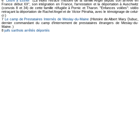
6
"Lettre à Esther"
(La vidéo retrace l'histoire de la famille Angel depuis son arrivée en
France début XX°, son intégration en France, l'arrestation et la déportation à Auschwitz
(convois 8 et 34) de cette famille réfugiée à Pornic et Tharon. "Enfances volées": vidéo
retraçant la déportation de Rachel Angel et de Victor Pérahia, avec le témoignage de celui-
ci )
7
Le camp de Prestataires Internés de Meslay-du-Maine
(Histoire de Albert Mary Dubuc,
dernier commandant du camp d'internement de prestataires étrangers de Meslay-du-
Maine. )
8
juifs sarthois arrêtés déportés