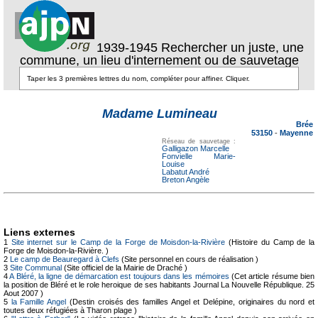
1939-1945 Rechercher un juste, une
commune, un lieu d'internement ou de sauvetage
Texte pour
Texte pour
ecartement
ecartement lateral
Madame Lumineau
lateral
Brée
53150
-
Mayenne
Réseau de sauvetage :
Galligazon Marcelle
Fonvielle Marie-
Louise
Labatut André
Breton Angèle
Liens externes
1
Site internet sur le Camp de la Forge de Moisdon-la-Rivière
(Histoire du Camp de la
Forge de Moisdon-la-Rivière. )
2
Le camp de Beauregard à Clefs
(Site personnel en cours de réalisation )
3
Site Communal
(Site officiel de la Mairie de Draché )
4
A Bléré, la ligne de démarcation est toujours dans les mémoires
(Cet article résume bien
la position de Bléré et le role heroique de ses habitants Journal La Nouvelle République. 25
Aout 2007 )
5
la Famille Angel
(Destin croisés des familles Angel et Delépine, originaires du nord et
toutes deux réfugiées à Tharon plage )