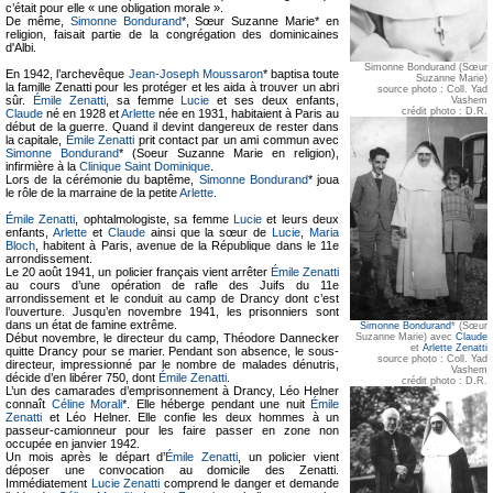
c’était pour elle « une obligation morale ».
De même,
Simonne Bondurand
*, Sœur Suzanne Marie* en
religion, faisait partie de la congrégation des dominicaines
d'Albi.
Simonne Bondurand (Sœur
En 1942, l’archevêque
Jean-Joseph Moussaron
* baptisa toute
Suzanne Marie)
la famille Zenatti pour les protéger et les aida à trouver un abri
source photo : Coll. Yad
sûr.
Émile Zenatti
, sa femme
Lucie
et ses deux enfants,
Vashem
crédit photo : D.R.
Claude
né en 1928 et
Arlette
née en 1931, habitaient à Paris au
début de la guerre. Quand il devint dangereux de rester dans
la capitale,
Émile Zenatti
prit contact par un ami commun avec
Simonne Bondurand
* (Soeur Suzanne Marie en religion),
infirmière à la
Clinique Saint Dominique
.
Lors de la cérémonie du baptême,
Simonne Bondurand
* joua
le rôle de la marraine de la petite
Arlette
.
Émile Zenatti
, ophtalmologiste, sa femme
Lucie
et leurs deux
enfants,
Arlette
et
Claude
ainsi que la sœur de
Lucie
,
Maria
Bloch
, habitent à Paris, avenue de la République dans le 11e
arrondissement.
Le 20 août 1941, un policier français vient arrêter
Émile Zenatti
au cours d’une opération de rafle des Juifs du 11e
arrondissement et le conduit au camp de Drancy dont c’est
l’ouverture. Jusqu’en novembre 1941, les prisonniers sont
dans un état de famine extrême.
Simonne Bondurand
* (Sœur
Début novembre, le directeur du camp, Théodore Dannecker
Suzanne Marie) avec
Claude
et
Arlette Zenatti
quitte Drancy pour se marier. Pendant son absence, le sous-
source photo : Coll. Yad
directeur, impressionné par le nombre de malades dénutris,
Vashem
décide d’en libérer 750, dont
Émile Zenatti
.
crédit photo : D.R.
L’un des camarades d’emprisonnement à Drancy, Léo Helner
connaît
Céline Morali
*. Elle héberge pendant une nuit
Émile
Zenatti
et Léo Helner. Elle confie les deux hommes à un
passeur-camionneur pour les faire passer en zone non
occupée en janvier 1942.
Un mois après le départ d’
Émile Zenatti
, un policier vient
déposer une convocation au domicile des Zenatti.
Immédiatement
Lucie Zenatti
comprend le danger et demande