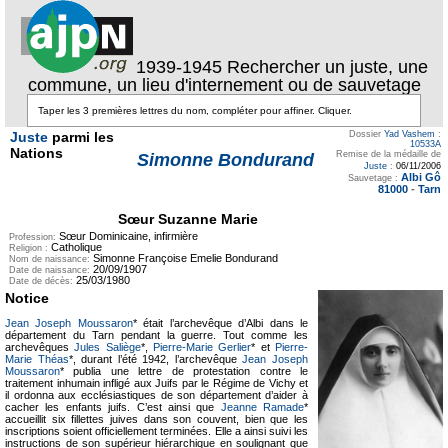
1939-1945 Rechercher un juste, une
commune, un lieu d'internement ou de sauvetage
Juste
parmi les
Dossier
Yad Vashem
:
10533A
Nations
Remise de la médaille de
Simonne Bondurand
Juste
:
06/11/2006
Albi Gô
Sauvetage :
81000
-
Tarn
Sœur Suzanne Marie
Sœur Dominicaine, infirmière
Profession:
Catholique
Religion :
Simonne Françoise Emelie Bondurand
Nom de naissance:
20/09/1907
Date de naissance:
25/03/1980
Date de décès:
Notice
Jean Joseph Moussaron
* était l’archevêque d’Albi dans le
département du Tarn pendant la guerre. Tout comme les
archevêques
Jules Saliège
*,
Pierre-Marie Gerlier
* et
Pierre-
Marie Théas
*, durant l’été 1942, l’archevêque
Jean Joseph
Moussaron
* publia une lettre de protestation contre le
traitement inhumain infligé aux Juifs par le Régime de Vichy et
il ordonna aux ecclésiastiques de son département d’aider à
cacher les enfants juifs. C’est ainsi que
Jeanne Ramade
*
accueillit six fillettes juives dans son couvent, bien que les
inscriptions soient officiellement terminées. Elle a ainsi suivi les
instructions de son supérieur hiérarchique en soulignant que