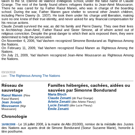
taken to the St. Etienne de Valence d’Albigeois school, under the false name of Claude
Grange. The rest of the family found others refugees thanks to Jean-Aimé Moussaron.
There he was cared for by Father Raoul Manen, who was in charge of the boarding
school. During the war, Father Manen gave shelter to several other Jewish children,
including Pierre Dawny (b. 1937). He took them under his charge until liberation, making
sure no one knew of their true identity, and never asked for any financial compensation for
his rescue actions.
Claude Zenatti survived the war, as did his family and Pierre Dawny. They owe their lives
to Archbishop Jean-Aimé, Father Raoul and Sister Simone, all of whom acted out of
religious conviction. Despite the great danger to which their acts exposed them, they were
determined to help the persecuted.
On November 6, 2006, Yad Vashem recognized Simonne Bondurand as Righteous Among
the Nations.
On February 11, 2009, Yad Vashem recognized Raoul Manen as Righteous Among the
Nations.
On July 21, 2009, Yad Vashem recognized Jean-Aime Moussaron as Righteous Among
the Nations.
03/10/2018
The Righteous Among The Nations
Lien :
Réseau de
Familles hébergées, cachées, aidées ou
sauvetage
sauvées par Simonne Bondurand
Maria Bloch
Raoul Manen
(Père
Claude Zenatti
(dit Paul Grange)
Raoul Manen)
Arlette Zenatti
Jean Joseph
(dite Arlette Fleury)
Lucie Zenatti
Moussaron
(dite Lucie Fleury)
(Mgr
Émile Zenatti
Moussaron)
Chronologie
Le 16 juillet 2008, à la mairie de Albi (81000), remise de la médaille des Justes
16/08/2008 -
des Nations aux ayants droit de Simone Bondurand (Soeur Suzanne Marie), honorée à
titre posthume.