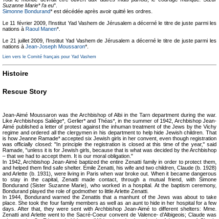
Suzanne Marie* l’a eu
".
Simonne Bondurand
* est décédée après avoir quitté les ordres.
Le 11 février 2009, l’Institut Yad Vashem de Jérusalem a décerné le titre de juste parmi les
nations à
Raoul Manen
*.
Le 21 juillet 2009, l’Institut Yad Vashem de Jérusalem a décerné le titre de juste parmi les
nations à
Jean-Joseph Moussaron
*.
Lien vers le Comité français pour Yad Vashem
Histoire
Rescue Story
Jean-Aimé Moussaron was the Archbishop of Albi in the Tarn department during the war.
Like Archbishops Saliège*, Gerlier* and Théas*, in the summer of 1942, Archbishop Jean-
Aimé published a letter of protest against the inhuman treatment of the Jews by the Vichy
regime and ordered all the clergymen in his department to help hide Jewish children. That
is how Jeanne Ramade* accepted six Jewish girls in her convent, even though registration
was officially closed: "In principle the registration is closed at this time of the year," said
Ramade, "unless it is for Jewish girls, because that is what was decided by the Archbishop
– that we had to accept them. It is our moral obligation."
In 1942, Archbishop Jean-Aimé baptized the entire Zenatti family in order to protect them,
and helped them find safe shelter. Emile Zenatti, his wife and two children, Claude (b. 1928)
and Arlette (b. 1931), were living in Paris when war broke out. When it became dangerous
to stay in the capital, Zenatti made contact, through a mutual friend, with Simone
Bondurand (Sister Suzanne Marie), who worked in a hospital. At the baptism ceremony,
Bondurand played the role of godmother to little Arlette Zenatti.
In 1944, Bondurand warned the Zenattis that a manhunt of the Jews was about to take
place. She took the four family members as well as an aunt to hide in her hospital for a few
days. After that, they were sent with Archbishop Jean-Aimé to different shelters: Mme.
Zenatti and Arlette went to the Sacré-Coeur convent de Valence- d’Albigeois; Claude was