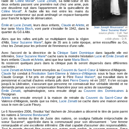
l’aide de
Céline Morali
*.
Lucie Zenatti
, sa belle-sœur et les
deux enfants passent une première nuit chez une amie, puis
une deuxième nuit dans l’appartement de la quincaillerie de
Céline Morali
*. À l’aube elle les met entre les mains du
passeur-camionneur qui avait aménagé un espace-banquette
pour franchir la ligne de démarcation.
Émile
et
Lucie Zenatti
, leurs deux enfants,
Claude
et
Arlette
, et
Jean Joseph Moussaron
* et
leur tante
Maria Bloch
, vont partir s’installer fin 1942, dans le
Sœur Suzanne Marie
*
quartier du Gô à Albi.
source photo : Coll. Yad
Vashem
Alors que les rafles anti-juifs se multipliaient dans la région
crédit photo : D.R.
d'Albi,
Sœur Suzanne Marie
*, âgée de 35 ans à cette époque, arrive essoufflée au Go,
chez les Zenati pour les prévenir de l'imminence d'une rafle.
Avec l’accord de la directrice de la
Clinique Saint Dominique
dans laquelle elle est
infirmière,
Sœur Suzanne Marie
* cache sans la moindre hésitation
Lucie
et
Émile Zenatti
et
leurs enfants
Claude
et
Arlette
, ainsi que leur tante
Maria Bloch
.
Ils resteront quelques jours dans la clinique puis ils seront dispersés dans différentes
cachettes :
Lucie Zenatti
et
Arlette
furent envoyées au
Couvent du Sacré-Cœur
à Valence-d’Albigeois.
Claude
fut conduit à l’
Institution Saint-Etienne
à
Valence-d'Albigeois
sous le faux nom de
Claude Grange. Il fut pris en charge par le Père
Raoul Manen
*, qui travaillait dans le
pensionnat et cachait d’autres enfants juifs dont
Pierre Dawny
né en 1937. Il s’en occupa
jusqu’à la Libération, s’assurant que personne ne connaissait leur véritable identité et ne
demanda jamais aucune compensation financière pour ses actes de sauvetage.
Émile Zenatti
, ophtalmologiste, sera ensuite dirigé au
Couvent des Dominicaines
à
Perpignan.
Arlette
sera ensuite envoyé à la maison de retraite du
Couvent du Sacré-Cœur
de
Valence-d’Albigeois, tandis que sa mère,
Lucie Zenatti
se cache dans une maison annexe
sous le nom de Lucie Fleury.
Le 6 Novembre 2006, l’Institut Yad Vashem de Jérusalem a décerné le titre de juste parmi
les nations à
Simonne Bondurand
*.
Lors de la remise du titre de Juste des nations, on souligna l’attitude irréprochable de
soeur Suzanne*, appréciée dans la communauté pour son dévouement : "
une femme
remarquable et une excellente infirmière. Elle était capable d’assumer des responsabilités.
Tout le monde devrait être ouvert aux autres mais parfois, le courage manque. Sœur