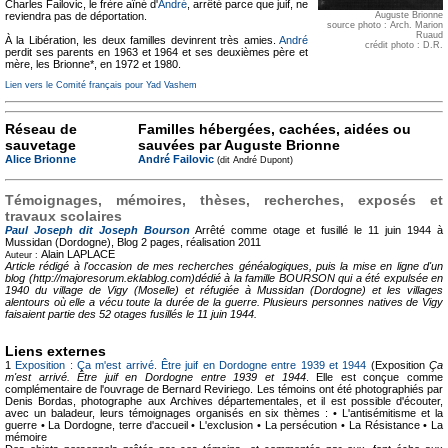
Charles Failovic, le frère aîné d'
André
, arrêté parce que juif, ne
reviendra pas de déportation.
Auguste Brionne
source photo : Arch. Marion
Ruaud
À la Libération, les deux familles devinrent très amies.
André
crédit photo : D.R.
perdit ses parents en 1963 et 1964 et ses deuxièmes père et
mère, les Brionne*, en 1972 et 1980.
Lien vers le Comité français pour Yad Vashem
Réseau de
Familles hébergées, cachées, aidées ou
sauvetage
sauvées par Auguste Brionne
Alice Brionne
André Failovic
(dit André Dupont)
Témoignages, mémoires, thèses, recherches, exposés et
travaux scolaires
Paul Joseph dit Joseph Bourson
Arrêté comme otage et fusillé le 11 juin 1944 à
Mussidan (Dordogne), Blog
2 pages, réalisation 2011
Alain LAPLACE
Auteur :
Article rédigé à l'occasion de mes recherches généalogiques, puis la mise en ligne d'un
blog (http://majoresorum.eklablog.com)dédié à la famille BOURSON qui a été expulsée en
1940 du village de Vigy (Moselle) et réfugiée à Mussidan (Dordogne) et les villages
alentours où elle a vécu toute la durée de la guerre. Plusieurs personnes natives de Vigy
faisaient partie des 52 otages fusillés le 11 juin 1944.
Liens externes
1
Exposition : Ça m'est arrivé. Être juif en Dordogne entre 1939 et 1944
(Exposition
Ça
m'est arrivé. Être juif en Dordogne entre 1939 et 1944
. Elle est conçue comme
complémentaire de l'ouvrage de Bernard Reviriego. Les témoins ont été photographiés par
Denis Bordas, photographe aux Archives départementales, et il est possible d'écouter,
avec un baladeur, leurs témoignages organisés en six thèmes : • L'antisémitisme et la
guerre • La Dordogne, terre d'accueil • L'exclusion • La persécution • La Résistance • La
mémoire