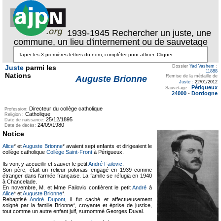
1939-1945 Rechercher un juste, une
commune, un lieu d'internement ou de sauvetage
Juste
parmi les
Dossier
Yad Vashem
:
11888
Nations
Remise de la médaille de
Auguste Brionne
Juste
:
22/01/2012
Périgueux
Sauvetage :
24000
-
Dordogne
Directeur du collège catholique
Profession:
Catholique
Religion :
25/12/1895
Date de naissance:
24/09/1980
Date de décès:
Notice
Alice
* et
Auguste Brionne
* avaient sept enfants et dirigeaient le
collège catholique
Collège Saint-Front
à Périgueux.
Ils vont y accueillir et sauver le petit
André Failovic
.
Son père, était un relieur polonais engagé en 1939 comme
étranger dans l'armée française. La famille se réfugia en 1940
à Chancelade.
En novembre, M. et Mme Failovic confièrent le petit
André
à
Alice
* et
Auguste Brionne
*.
Rebaptisé
André Dupont
, il fut caché et affectueusement
soigné par la famille Brionne*, croyante et éprise de justice,
tout comme un autre enfant juif, surnommé Georges Duval.