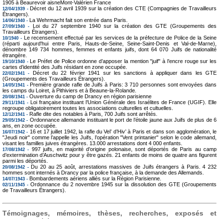
1905 à Beaurevoir aisneMont-Valérien France
Décret du 12 avril 1939 sur la création des CTE (Compagnies de Travailleurs
12/04/1939 -
Étrangers).
La Wehrmacht fait son entrée dans Paris.
14/06/1940 -
Loi du 27 septembre 1940 sur la création des GTE (Groupements des
27/09/1940 -
Travailleurs Étrangers).
Le recensement effectué par les services de la préfecture de Police de la Seine
10/1940 -
(réparti aujourd'hui entre Paris, Hauts-de-Seine, Seine-Saint-Denis et Val-de-Marne),
dénombre 149 734 hommes, femmes et enfants juifs, dont 64 070 Juifs de nationalité
étrangère.
Le Préfet de Police ordonne d’apposer la mention "juif" à l’encre rouge sur les
19/10/1940 -
cartes d’identité des Juifs résidant en zone occupée.
Décret du 22 février 1941 sur les sanctions à appliquer dans les GTE
22/02/1941 -
(Groupements des Travailleurs Étrangers).
Première grande rafle de Juifs à Paris: 3 710 personnes sont envoyées dans
14/05/1941 -
les camps du Loiret, à Pithiviers et à Beaune-la-Rolande.
Ouverture du camp de Drancy en région parisienne
20/08/1941 -
Loi française instituant l’Union Générale des Israélites de France (UGIF). Elle
29/11/1941 -
regroupe obligatoirement toutes les associations culturelles et cultuelles.
Rafle dite des notables à Paris, 700 Juifs sont arrêtés.
12/12/1941 -
Ordonnance allemande instituant le port de l’étoile jaune aux Juifs de plus de 6
29/05/1942 -
ans, en zone occupée.
16 et 17 juillet 1942, la rafle du Vel’ d’Hiv’ à Paris et dans son agglomération, le
16/07/1942 -
"Jeudi noir" comme l’appelle les Juifs, l’opération "Vent printanier" selon le code allemand,
visant les familles juives étrangères. 13.000 arrestations dont 4 000 enfants.
997 juifs, en majorité d’origine polonaise, sont déportés de Paris au camp
17/08/1942 -
d’extermination d’Auschwitz pour y être gazés. 21 enfants de moins de quatre ans figurent
parmi les déportés.
Du 20 au 25 août, arrestations massives de Juifs étrangers à Paris. 4 232
20/08/1942 -
hommes sont internés à Drancy par la police française, à la demande des Allemands.
Bombardements aériens alliés sur la Région Parisienne.
14/07/1943 -
Ordonnance du 2 novembre 1945 sur la dissolution des GTE (Groupements
02/11/1945 -
de Travailleurs Étrangers).
Témoignages, mémoires, thèses, recherches, exposés et