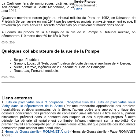
Île-de-France
La Carlingue fera de nombreuses victimes sur
Département :
son chemin, comme à Sainte-Menehould, le 24
Paris
aout 1944.
Quatorze membres seront jugés au tribunal militaire de Paris en 1952, en l’absence de
Friedrich Berger, arrêté en mai 1947 par les services anglais et mystérieusement évadé. Il
travaillera pour les services secrets américains pour finalement mourir dans son lit.
Au cours du procès de la Gestapo de la rue de la Pompe au tribunal militaire, on
dénombrera 110 morts dont 60 fusillés à Paris.
03/04/2014
Quelques collaborateurs de la rue de la Pompe
Berger, Friedrich.
Gianoni, Louis, dit "Petit Louis", patron de boîte de nuit et auxiliaire de F. Berger.
Michel, Octave, ingénieur de la Cascade du Bois de Boulogne.
Rousseau, Fernand, médecin.
03/04/2014
Liens externes
1
Juifs en psychiatrie sous l'Occupation. L'hospitalisation des Juifs en psychiatrie sous
Vichy dans le département de la Seine
(Par une recherche approfondie des archives
hospitalières et départementales de la Seine, l'auteur opère une approche critique des
dossiers concernant des personnes de confession juive internées à titre médical, parfois
simplement préventif dans le contexte des risques et des suspicions propres à cette
période. La pénurie alimentaire est confirmée, influant nettement sur la morbidité. Ce
premier travail sera complété par un examen aussi exhaustif que possible des documents
conservés pour amener une conclusion. )
2
Héros de Goussainville - ROMANET André
(Héros de Goussainville - Page ROMANET
André )