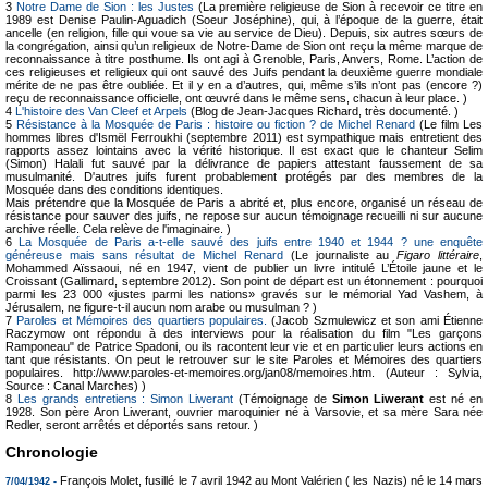
3
Notre Dame de Sion : les Justes
(La première religieuse de Sion à recevoir ce titre en
1989 est Denise Paulin-Aguadich (Soeur Joséphine), qui, à l’époque de la guerre, était
ancelle (en religion, fille qui voue sa vie au service de Dieu). Depuis, six autres sœurs de
la congrégation, ainsi qu’un religieux de Notre-Dame de Sion ont reçu la même marque de
reconnaissance à titre posthume. Ils ont agi à Grenoble, Paris, Anvers, Rome. L’action de
ces religieuses et religieux qui ont sauvé des Juifs pendant la deuxième guerre mondiale
mérite de ne pas être oubliée. Et il y en a d’autres, qui, même s’ils n’ont pas (encore ?)
reçu de reconnaissance officielle, ont œuvré dans le même sens, chacun à leur place. )
4
L'histoire des Van Cleef et Arpels
(Blog de Jean-Jacques Richard, très documenté. )
5
Résistance à la Mosquée de Paris : histoire ou fiction ? de Michel Renard
(Le film Les
hommes libres d'Ismël Ferroukhi (septembre 2011) est sympathique mais entretient des
rapports assez lointains avec la vérité historique. Il est exact que le chanteur Selim
(Simon) Halali fut sauvé par la délivrance de papiers attestant faussement de sa
musulmanité. D'autres juifs furent probablement protégés par des membres de la
Mosquée dans des conditions identiques.
Mais prétendre que la Mosquée de Paris a abrité et, plus encore, organisé un réseau de
résistance pour sauver des juifs, ne repose sur aucun témoignage recueilli ni sur aucune
archive réelle. Cela relève de l'imaginaire. )
6
La Mosquée de Paris a-t-elle sauvé des juifs entre 1940 et 1944 ? une enquête
généreuse mais sans résultat de Michel Renard
(Le journaliste au
Figaro littéraire
,
Mohammed Aïssaoui, né en 1947, vient de publier un livre intitulé L’Étoile jaune et le
Croissant (Gallimard, septembre 2012). Son point de départ est un étonnement : pourquoi
parmi les 23 000 «justes parmi les nations» gravés sur le mémorial Yad Vashem, à
Jérusalem, ne figure-t-il aucun nom arabe ou musulman ? )
7
Paroles et Mémoires des quartiers populaires.
(Jacob Szmulewicz et son ami Étienne
Raczymow ont répondu à des interviews pour la réalisation du film "Les garçons
Ramponeau" de Patrice Spadoni, ou ils racontent leur vie et en particulier leurs actions en
tant que résistants. On peut le retrouver sur le site Paroles et Mémoires des quartiers
populaires. http://www.paroles-et-memoires.org/jan08/memoires.htm. (Auteur : Sylvia,
Source : Canal Marches) )
8
Les grands entretiens : Simon Liwerant
(Témoignage de
Simon Liwerant
est né en
1928. Son père Aron Liwerant, ouvrier maroquinier né à Varsovie, et sa mère Sara née
Redler, seront arrêtés et déportés sans retour. )
Chronologie
François Molet, fusillé le 7 avril 1942 au Mont Valérien ( les Nazis) né le 14 mars
7/04/1942 -