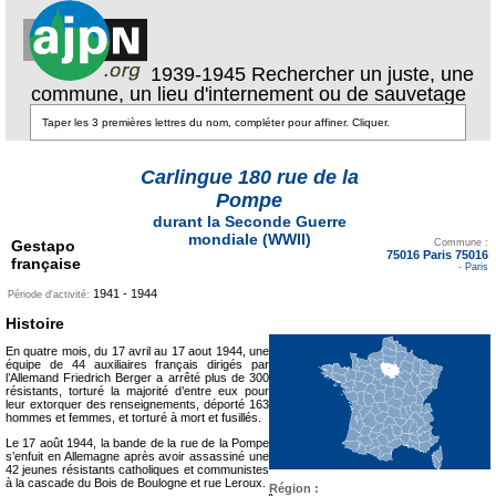
1939-1945 Rechercher un juste, une
commune, un lieu d'internement ou de sauvetage
Carlingue 180 rue de la
Pompe
durant la Seconde Guerre
Texte pour ecartement
mondiale (WWII)
Gestapo
lateral
Commune :
75016 Paris 75016
française
-
Paris
1941 - 1944
Période d'activité:
Histoire
En quatre mois, du 17 avril au 17 aout 1944, une
équipe de 44 auxiliaires français dirigés par
l’Allemand Friedrich Berger a arrêté plus de 300
résistants, torturé la majorité d’entre eux pour
leur extorquer des renseignements, déporté 163
hommes et femmes, et torturé à mort et fusillés.
Le 17 août 1944, la bande de la rue de la Pompe
s’enfuit en Allemagne après avoir assassiné une
42 jeunes résistants catholiques et communistes
à la cascade du Bois de Boulogne et rue Leroux.
Région :