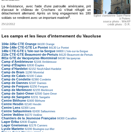
La Résistance, avec l'aide d'une patrouille américaine, prit
d'assaut le château de Crochans où s'était réfugié un
détachement allemand. Après un long engagement les 180
Église clunisienne Saint-Pierre
1
soldats se rendirent avec un important matériel
.
à Piolenc
source photo : WikiXP
25/12/2012
crédit photo : D.R.
Les camps et les lieux d'internement du Vaucluse
104e-105e CTE Orange
84100
Orange
104e-148e CTE-GTE Le Pontet
84130
Le Pontet
148e CTE-GTE L'Isle-sur-la-Sorgue
84800
L'Isle-sur-la-Sorgue
210e CTE-GTE Beaumont-de-Pertuis
84120
Beaumont-de-Pertuis
801e GTE de Vacqueyras-Montmirail
84190
Vacqueyras
Camp d'Ambleteuse
62164
Ambleteuse
Camp d'Étaples
62630
Étaples
Camp d'Hardelot
62152
Neufchâtel-Hardelot
Camp de Bram
11290
Montréal
Camp de Calais
62100
Calais
Camp de Condette
62360
Condette
Camp de Dannes
62187
Dannes
Camp de Ferques
62250
Ferques
Camp de Merlimont
62155
Merlimont
Camp de Saint-Omer
62500
Saint-Omer
Camp de Sangatte
62231
Sangatte
Centre Béthune
62400
Béthune
Centre Hesdin
62140
Hesdin
Centre Lens
62300
Lens
Centre Sallaumines
62430
Sallaumines
Centre Vedène
84270
Vedène
Chantiers de la Jeunesse Française
84300
Cavaillon
Lager Erika
62630
Étaples
Lager Gneisenau
62176
Camiers
Lycée Mariette
62200
Boulogne-sur-Mer