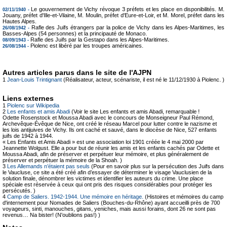
Le gouvernement de Vichy révoque 3 préfets et les place en disponibilités. M.
02/11/1940 -
Jouany, préfet d'Ille-et-Vilaine, M. Moulin, préfet d'Eure-et-Loir, et M. Morel, préfet dans les
Hautes Alpes.
Rafle des Juifs étrangers par la police de Vichy dans les Alpes-Maritimes, les
26/08/1942 -
Basses-Alpes (54 personnes) et la principauté de Monaco.
Rafle des Juifs par la Gestapo dans les Alpes-Maritimes.
08/09/1943 -
Piolenc est libéré par les troupes américaines.
26/08/1944 -
Autres articles parus dans le site de l'AJPN
1
Jean-Louis Trintignant
(Réalisateur, acteur, scénariste, il est né le 11/12/1930 à Piolenc. )
Liens externes
1
Piolenc sur Wikipedia
2
Les enfants et amis Abadi
(Voir le site Les enfants et amis Abadi, remarquable !
Odette Rosenstock et Moussa Abadi avec le concours de Monseigneur Paul Rémond,
Archevêque-Évêque de Nice, ont créé le réseau Marcel pour lutter contre le nazisme et
les lois antijuives de Vichy. Ils ont caché et sauvé, dans le diocèse de Nice, 527 enfants
juifs de 1942 à 1944.
« Les Enfants et Amis Abadi » est une association loi 1901 créée le 4 mai 2000 par
Jeannette Wolgust. Elle a pour but de réunir les amis et les enfants cachés par Odette et
Moussa Abadi, afin de préserver et perpétuer leur mémoire, et plus généralement de
préserver et perpétuer la mémoire de la Shoah. )
3
Les Allemands n’étaient pas seuls
(Pour en savoir plus sur la persécution des Juifs dans
le Vaucluse, ce site a été créé afin d’essayer de déterminer le visage Vauclusien de la
solution finale, dénombrer les victimes et identifier les auteurs du crime. Une place
spéciale est réservée à ceux qui ont pris des risques considérables pour protéger les
persécutés. )
4
Camp de Saliers. 1942-1944. Une mémoire en héritage.
(Histoires et mémoires du camp
d'internement pour Nomades de Saliers (Bouches-du-Rhône) ayant accueilli près de 700
voyageurs, sinti, manouches, gitans, yeniches, mais aussi forains, dont 26 ne sont pas
revenus… Na bister! (N'oublions pas!) )