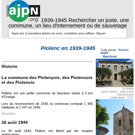
1939-1945 Rechercher un juste, une
commune, un lieu d'internement ou de sauvetage
Texte pour ecartement
Piolenc en 1939-1945
lateral
Code postal :
Piolenc
Texte pour
84420
ecartement lateral
Vaucluse
-
Histoire
La commune des Piolençois, des Piolencois
et des Piolenois
La mairie
source photo : Jean-Louis
Piolenc est une petite commune du Vaucluse située à 6 km
Zimmermann
d'Orange.
crédit photo : D.R.
Lors du recensement de 1936, la commune comptait 1 480
habitants et 1 447 en 1946.
25/12/2012
26 août 1944
Le 26 août 1944, Piolenc est libéré par les troupes
américaines.