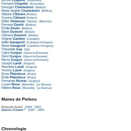
Berthe
Chapelin
(Roussillon)
Fernand
Chapelin
(Roussillon)
Georges
Charmaison
(Bollène)
Marie-Angèle
Charmaison
(Bollène)
Sidoine
Clément
(Piolenc)
Yvonne
Clément
(Piolenc)
Didier
Delaunay
(Valréas)
(Bayonne)
Fernand
Devès
(Bollène)
Émilie
Devès
(Bollène)
Marie
Dumont
(Bédoin)
Clément
Dumont
(Bédoin)
Virginie
Gambet
(Cavaillon)
Attilio
Garagnoli
(Cabrières-d'Avignon)
Marie
Garagnoli
(Cabrières-d'Avignon)
Théophile
Gay
(Apt)
Claire
Guigue
(Vaison-la-Romaine)
Henri
Guigue
(Vaison-la-Romaine)
Pierre
Guigue
(Vaison-la-Romaine)
Joseph
Landi
(Avignon)
Henriette
Landi
(Avignon)
Yvonne
Landi
(Avignon)
Rose
Plaindoux
(Roaix)
Émile
Plaindoux
(Roaix)
Fernande
Roinac
(Avignon)
Lucien
Roux
(Marseille)
(Le Barroux)
Hélène
Roux
(Marseille)
(Le Barroux)
Maires de Piolenc
Romuald André
(1929 - 1947)
Sidoine Clément
*
(1947 - 1965)
Chronologie