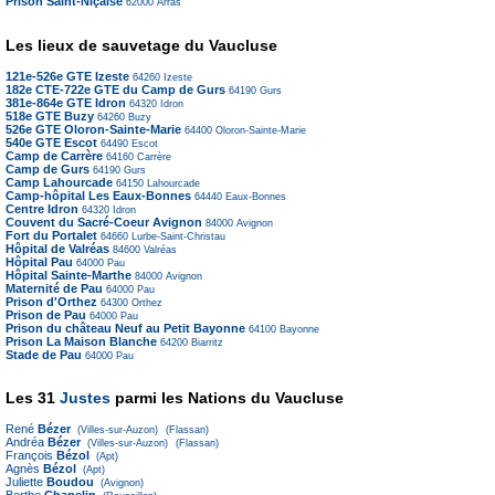
Prison Saint-Niçaise
62000
Arras
Les lieux de sauvetage du Vaucluse
121e-526e GTE Izeste
64260
Izeste
182e CTE-722e GTE du Camp de Gurs
64190
Gurs
381e-864e GTE Idron
64320
Idron
518e GTE Buzy
64260
Buzy
526e GTE Oloron-Sainte-Marie
64400
Oloron-Sainte-Marie
540e GTE Escot
64490
Escot
Camp de Carrère
64160
Carrère
Camp de Gurs
64190
Gurs
Camp Lahourcade
64150
Lahourcade
Camp-hôpital Les Eaux-Bonnes
64440
Eaux-Bonnes
Centre Idron
64320
Idron
Couvent du Sacré-Coeur Avignon
84000
Avignon
Fort du Portalet
64660
Lurbe-Saint-Christau
Hôpital de Valréas
84600
Valréas
Hôpital Pau
64000
Pau
Hôpital Sainte-Marthe
84000
Avignon
Maternité de Pau
64000
Pau
Prison d'Orthez
64300
Orthez
Prison de Pau
64000
Pau
Prison du château Neuf au Petit Bayonne
64100
Bayonne
Prison La Maison Blanche
64200
Biarritz
Stade de Pau
64000
Pau
Les 31
Justes
parmi les Nations du Vaucluse
René
Bézer
(Villes-sur-Auzon)
(Flassan)
Andréa
Bézer
(Villes-sur-Auzon)
(Flassan)
François
Bézol
(Apt)
Agnès
Bézol
(Apt)
Juliette
Boudou
(Avignon)