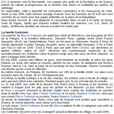
S.S. à remonter vers la Normandie. Les maquis très actifs de la Dordogne et du Quercy
tentent de ralentir la progression de la Division Das Reich en multipliant les actions de
sabotage.
En représailles, celle-ci intensifie les exécutions sommaires et les massacres de civils.
Jeudi 11 mai 1944, cette Division assiège Gramat. Tous les hommes de 16 à 60 ans sont
sommés de se réunir avec leur papier d’identité sur la place de la République.
Sous bonne escorte, ils sont déplacés et rassemblés dans un pré à la sortie du bourg,
route de Figeac, tandis que d’autres soldats fouillent les maisons. Les S.S., listes en
mains, vérifient les identités de chacun et isolent les exilés juifs.
La famille Goldstein
Les parents de
Marcel Goldstein
ont quitté leur shtetl de Wisznicze, une bourgade de l’Est
de la Pologne, à la frontière biélorusse. Direction Paris, capitale rêvée d’une France
épargnée, dit-on, par l’antisémitisme. Paris où l’on peut se réinventer, réussir à force de
travail, apprendre à parler français. Acquérir, aussi, la nationalité française. C’est à Paris
que
Marcel
naît en 1930. C’est à Paris que son petit frère
Charles
, qui deviendra un
peintre célèbre, naîtra en 1937. Devenus des commerçants respectés du XIe
arrondissement, les Goldstein voient la guerre surgir avec des yeux de bons citoyens. Le
père s’engage dans l’armée.
En mai 1940, comme des millions de gens, neuf membres de la famille, la mère, les deux
enfants, un oncle, des tantes et cousins, partent sur les routes. Ils atteignent une ferme à
Gramat, dans le Lot, chez la sœur de la concierge de leur immeuble, Jeanne Constantin,
une femme qui les a pris en affection.
Au même moment, en Pologne, 82 membres sur 100 de la famille restés sur place sont
envoyés dans les camps. Ils n’y réchapperont pas.
A Gramat, la famille s’intègre à la vie des champs, les enfants vont à l’école du village. Le
père parvient même à les rejoindre. Pendant quatre ans, la vie s’écoule loin du tumulte.
Le 11 mai 1944, une unité de la division Das Reich entre à Gramat et les hommes se
mettent à traquer tous les juifs pour les arrêter et les déporter. Le jour même,
Alain
*
et
Rosa Castagné
* prennent la décision d'aider leurs voisins les Goldstein en cachant
toute la famille chez eux, dont
Charles Goldstein
et sa mère,
Madame Goldstein
, ainsi que
son cousin
Pierre Goldstein
et sa mère, l'autre
Madame Goldstein
.
Au terme de l'opération Das Reich, onze juifs de Gramat sont arrêtés puis transférés à
Drancy. Ils seront déportés sans retour vers Auschwitz.
La nuit venue,
Simha Goldstein
et son fils
Marcel
quittent la ville et rejoignent une unité de
résistants français.
Les Goldstein vécurent chez les Castagné* jusqu'à la libération du village, en août 1944.