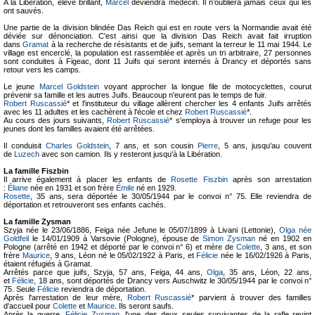
A la Libération, élève brillant,
Marcel
deviendra médecin. Il n’oubliera jamais ceux qui les
ont sauvés.
Une partie de la division blindée Das Reich qui est en route vers la Normandie avait été
déviée sur dénonciation. C'est ainsi que la division Das Reich avait fait irruption
dans
Gramat
à la recherche de résistants et de juifs, semant la terreur le 11 mai 1944. Le
village est encerclé, la population est rassemblée et après un tri arbitraire, 27 personnes
sont conduites à Figeac, dont 11 Juifs qui seront internés à Drancy et déportés sans
retour vers les camps.
Le jeune
Marcel Goldstein
voyant approcher la longue file de motocyclettes, courut
prévenir sa famille et les autres Juifs. Beaucoup n'eurent pas le temps de fuir.
Robert Ruscassié
* et l'instituteur du village allèrent chercher les 4 enfants Juifs arrêtés
avec les 11 adultes et les cachèrent à l'école et chez
Robert Ruscassié
*.
Au cours des jours suivants,
Robert Ruscassié
* s'employa à trouver un refuge pour les
jeunes dont les familles avaient été arrêtées.
Il conduisit
Charles Goldstein
, 7 ans, et son cousin
Pierre
, 5 ans, jusqu'au couvent
de
Luzech
avec son camion. Ils y resteront jusqu'à la Libération.
La famille Fiszbin
Il arrive également à placer les enfants de
Rosette Fiszbin
après son arrestation
:
Éliane
née en 1931 et son frère
Émile
né en 1929.
Rosette
, 35 ans, sera déportée le 30/05/1944 par le convoi n° 75. Elle reviendra de
déportation et retrouveront ses enfants cachés.
La famille Zysman
Szyja née le 23/06/1886, Feiga née Jefune le 05/07/1899 à Livani (Lettonie),
Olga née
Goldfeil
le 14/01/1909 à Varsovie (Pologne), épouse de
Simon Zysman
né en 1902 en
Pologne (arrêté en 1942 et déporté par le convoi n° 6) et mère de
Colette
, 3 ans, et son
frère
Maurice
, 9 ans, Léon né le 05/02/1922 à Paris, et
Félicie
née le 16/02/1926 à Paris,
étaient réfugiés à Gramat.
Arrêtés parce que juifs, Szyja, 57 ans, Feiga, 44 ans,
Olga
, 35 ans, Léon, 22 ans,
et
Félicie
, 18 ans, sont déportés de Drancy vers Auschwitz le 30/05/1944 par le convoi n°
75. Seule
Félicie
reviendra de déportation.
Après l'arrestation de leur mère,
Robert Ruscassié
* parvient à trouver des familles
d'accueil pour
Colette
et
Maurice
. Ils seront saufs.
Après la guerre,
Félicie Zysman
, l'une des deux seules survivantes de la rafle revint