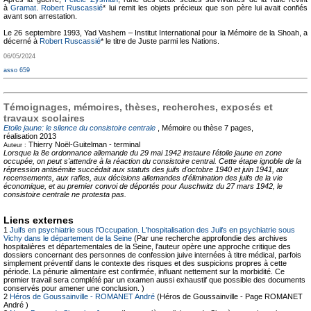
à
Gramat
.
Robert Ruscassié
* lui remit les objets précieux que son père lui avait confiés
avant son arrestation.
Le 26 septembre 1993, Yad Vashem – Institut International pour la Mémoire de la Shoah, a
décerné à
Robert Ruscassié
* le titre de Juste parmi les Nations.
06/05/2024
asso 659
Témoignages, mémoires, thèses, recherches, exposés et
travaux scolaires
Etoile jaune: le silence du consistoire centrale
, Mémoire ou thèse
7 pages,
réalisation 2013
Thierry Noël-Guitelman -
terminal
Auteur :
Lorsque la 8e ordonnance allemande du 29 mai 1942 instaure l'étoile jaune en zone
occupée, on peut s'attendre à la réaction du consistoire central. Cette étape ignoble de la
répression antisémite succédait aux statuts des juifs d'octobre 1940 et juin 1941, aux
recensements, aux rafles, aux décisions allemandes d'élimination des juifs de la vie
économique, et au premier convoi de déportés pour Auschwitz du 27 mars 1942, le
consistoire centrale ne protesta pas.
Liens externes
1
Juifs en psychiatrie sous l'Occupation. L'hospitalisation des Juifs en psychiatrie sous
Vichy dans le département de la Seine
(Par une recherche approfondie des archives
hospitalières et départementales de la Seine, l'auteur opère une approche critique des
dossiers concernant des personnes de confession juive internées à titre médical, parfois
simplement préventif dans le contexte des risques et des suspicions propres à cette
période. La pénurie alimentaire est confirmée, influant nettement sur la morbidité. Ce
premier travail sera complété par un examen aussi exhaustif que possible des documents
conservés pour amener une conclusion. )
2
Héros de Goussainville - ROMANET André
(Héros de Goussainville - Page ROMANET
André )