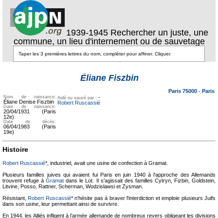
1939-1945 Rechercher un juste, une
commune, un lieu d'internement ou de sauvetage
Texte pour
ecartement
Texte pour
Éliane Fiszbin
ecartement lateral
lateral
Paris 75000
-
Paris
Nom de naissance:
-
Aidé ou sauvé par :
Éliane Denise Fiszbin
Robert Ruscassié
Date de naissance:
20/04/1931 (Paris
12e)
Date de décès:
06/04/1983 (Paris
19e)
Histoire
Robert Ruscassié
*, industriel, avait une usine de confection à Gramat.
Plusieurs familles juives qui avaient fui Paris en juin 1940 à l'approche des Allemands
trouvent refuge à
Gramat
dans le Lot. Il s'agissait des familles Cytryn, Fizbin, Goldstein,
Litvine, Posso, Rattner, Scherman, Wodzislawsi et Zysman.
Résistant,
Robert Ruscassié
* n'hésite pas à braver l'interdiction et emploie plusieurs Juifs
dans son usine, leur permettant ainsi de survivre.
En 1944, les Alliés infligent à l’armée allemande de nombreux revers obligeant les divisions