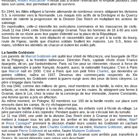
Résistant,
Robert Ruscassié
* n'hésite pas à braver l'interdiction et emploie plusieurs Juifs
dans son usine, leur permettant ainsi de survivre.
En 1944, les Alliés infligent à l’armée allemande de nombreux revers obligeant les divisions
S.S. à remonter vers la Normandie. Les maquis très actifs de la Dordogne et du Quercy
tentent de ralentir la progression de la Division Das Reich en multipliant les actions de
sabotage.
En représailles, celle-ci intensifie les exécutions sommaires et les massacres de civils.
Jeudi 11 mai 1944, cette Division assiège Gramat. Tous les hommes de 16 à 60 ans sont
sommés de se réunir avec leur papier d’identité sur la place de la République.
Sous bonne escorte, ils sont déplacés et rassemblés dans un pré à la sortie du bourg,
route de Figeac, tandis que d’autres soldats fouillent les maisons. Les S.S., listes en
mains, vérifient les identités de chacun et isolent les exilés juifs.
La famille Goldstein
Les parents de
Marcel Goldstein
ont quitté leur shtetl de Wisznicze, une bourgade de l’Est
de la Pologne, à la frontière biélorusse. Direction Paris, capitale rêvée d’une France
épargnée, dit-on, par l’antisémitisme. Paris où l’on peut se réinventer, réussir à force de
travail, apprendre à parler français. Acquérir, aussi, la nationalité française. C’est à Paris
que
Marcel
naît en 1930. C’est à Paris que son petit frère
Charles
, qui deviendra un
peintre célèbre, naîtra en 1937. Devenus des commerçants respectés du XIe
arrondissement, les Goldstein voient la guerre surgir avec des yeux de bons citoyens. Le
père s’engage dans l’armée.
En mai 1940, comme des millions de gens, neuf membres de la famille, la mère, les deux
enfants, un oncle, des tantes et cousins, partent sur les routes. Ils atteignent une ferme à
Gramat, dans le Lot, chez la sœur de la concierge de leur immeuble, Jeanne Constantin,
une femme qui les a pris en affection.
Au même moment, en Pologne, 82 membres sur 100 de la famille restés sur place sont
envoyés dans les camps. Ils n’y réchapperont pas.
A Gramat, la famille s’intègre à la vie des champs, les enfants vont à l’école du village. Le
père parvient même à les rejoindre. Pendant quatre ans, la vie s’écoule loin du tumulte.
Le 11 mai 1944, une unité de la division Das Reich entre à Gramat et les hommes se
mettent à traquer tous les juifs pour les arrêter et les déporter. Le jour même,
Alain
*
et
Rosa Castagné
* prennent la décision d'aider leurs voisins les Goldstein en cachant
toute la famille chez eux, dont
Charles Goldstein
et sa mère,
Madame Goldstein
, ainsi que
son cousin
Pierre Goldstein
et sa mère, l'autre
Madame Goldstein
.
Au terme de l'opération Das Reich, onze juifs de Gramat sont arrêtés puis transférés à
Drancy. Ils seront déportés sans retour vers Auschwitz.