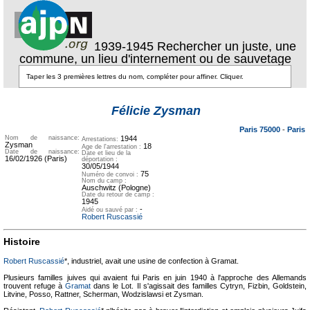
1939-1945 Rechercher un juste, une
commune, un lieu d'internement ou de sauvetage
Texte pour
ecartement
Texte pour
Félicie Zysman
ecartement lateral
lateral
Paris 75000
-
Paris
Nom de naissance:
1944
Arrestations:
Zysman
18
Age de l'arrestation :
Date de naissance:
Date et lieu de la
16/02/1926 (Paris)
déportation :
30/05/1944
75
Numéro de convoi :
Nom du camp :
Auschwitz (Pologne)
Date du retour de camp :
1945
-
Aidé ou sauvé par :
Robert Ruscassié
Histoire
Robert Ruscassié
*, industriel, avait une usine de confection à Gramat.
Plusieurs familles juives qui avaient fui Paris en juin 1940 à l'approche des Allemands
trouvent refuge à
Gramat
dans le Lot. Il s'agissait des familles Cytryn, Fizbin, Goldstein,
Litvine, Posso, Rattner, Scherman, Wodzislawsi et Zysman.