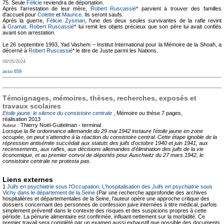
75. Seule
Félicie
reviendra de déportation.
Après l'arrestation de leur mère,
Robert Ruscassié
* parvient à trouver des familles
d'accueil pour
Colette
et
Maurice
. Ils seront saufs.
Après la guerre,
Félicie Zysman
, l'une des deux seules survivantes de la rafle revint
à
Gramat
.
Robert Ruscassié
* lui remit les objets précieux que son père lui avait confiés
avant son arrestation.
Le 26 septembre 1993, Yad Vashem – Institut International pour la Mémoire de la Shoah, a
décerné à
Robert Ruscassié
* le titre de Juste parmi les Nations.
06/05/2024
asso 659
Témoignages, mémoires, thèses, recherches, exposés et
travaux scolaires
Etoile jaune: le silence du consistoire centrale
, Mémoire ou thèse
7 pages,
réalisation 2013
Thierry Noël-Guitelman -
terminal
Auteur :
Lorsque la 8e ordonnance allemande du 29 mai 1942 instaure l'étoile jaune en zone
occupée, on peut s'attendre à la réaction du consistoire central. Cette étape ignoble de la
répression antisémite succédait aux statuts des juifs d'octobre 1940 et juin 1941, aux
recensements, aux rafles, aux décisions allemandes d'élimination des juifs de la vie
économique, et au premier convoi de déportés pour Auschwitz du 27 mars 1942, le
consistoire centrale ne protesta pas.
Liens externes
1
Juifs en psychiatrie sous l'Occupation. L'hospitalisation des Juifs en psychiatrie sous
Vichy dans le département de la Seine
(Par une recherche approfondie des archives
hospitalières et départementales de la Seine, l'auteur opère une approche critique des
dossiers concernant des personnes de confession juive internées à titre médical, parfois
simplement préventif dans le contexte des risques et des suspicions propres à cette
période. La pénurie alimentaire est confirmée, influant nettement sur la morbidité. Ce
premier travail sera complété par un examen aussi exhaustif que possible des documents