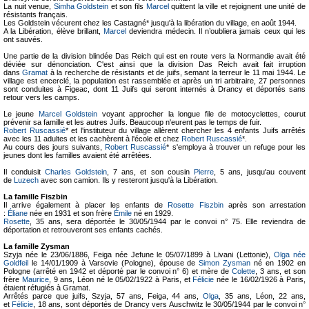
La nuit venue,
Simha Goldstein
et son fils
Marcel
quittent la ville et rejoignent une unité de
résistants français.
Les Goldstein vécurent chez les Castagné* jusqu'à la libération du village, en août 1944.
A la Libération, élève brillant,
Marcel
deviendra médecin. Il n’oubliera jamais ceux qui les
ont sauvés.
Une partie de la division blindée Das Reich qui est en route vers la Normandie avait été
déviée sur dénonciation. C'est ainsi que la division Das Reich avait fait irruption
dans
Gramat
à la recherche de résistants et de juifs, semant la terreur le 11 mai 1944. Le
village est encerclé, la population est rassemblée et après un tri arbitraire, 27 personnes
sont conduites à Figeac, dont 11 Juifs qui seront internés à Drancy et déportés sans
retour vers les camps.
Le jeune
Marcel Goldstein
voyant approcher la longue file de motocyclettes, courut
prévenir sa famille et les autres Juifs. Beaucoup n'eurent pas le temps de fuir.
Robert Ruscassié
* et l'instituteur du village allèrent chercher les 4 enfants Juifs arrêtés
avec les 11 adultes et les cachèrent à l'école et chez
Robert Ruscassié
*.
Au cours des jours suivants,
Robert Ruscassié
* s'employa à trouver un refuge pour les
jeunes dont les familles avaient été arrêtées.
Il conduisit
Charles Goldstein
, 7 ans, et son cousin
Pierre
, 5 ans, jusqu'au couvent
de
Luzech
avec son camion. Ils y resteront jusqu'à la Libération.
La famille Fiszbin
Il arrive également à placer les enfants de
Rosette Fiszbin
après son arrestation
:
Éliane
née en 1931 et son frère
Émile
né en 1929.
Rosette
, 35 ans, sera déportée le 30/05/1944 par le convoi n° 75. Elle reviendra de
déportation et retrouveront ses enfants cachés.
La famille Zysman
Szyja née le 23/06/1886, Feiga née Jefune le 05/07/1899 à Livani (Lettonie),
Olga née
Goldfeil
le 14/01/1909 à Varsovie (Pologne), épouse de
Simon Zysman
né en 1902 en
Pologne (arrêté en 1942 et déporté par le convoi n° 6) et mère de
Colette
, 3 ans, et son
frère
Maurice
, 9 ans, Léon né le 05/02/1922 à Paris, et
Félicie
née le 16/02/1926 à Paris,
étaient réfugiés à Gramat.
Arrêtés parce que juifs, Szyja, 57 ans, Feiga, 44 ans,
Olga
, 35 ans, Léon, 22 ans,
et
Félicie
, 18 ans, sont déportés de Drancy vers Auschwitz le 30/05/1944 par le convoi n°