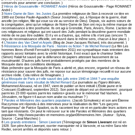
conservés pour amener une conclusion. )
2
Héros de Goussainville - ROMANET André
(Héros de Goussainville - Page ROMANET
André )
3
Notre Dame de Sion : les Justes
(La première religieuse de Sion à recevoir ce titre en
1989 est Denise Paulin-Aguadich (Soeur Joséphine), qui, à l’époque de la guerre, était
ancelle (en religion, fille qui voue sa vie au service de Dieu). Depuis, six autres sœurs de
la congrégation, ainsi qu’un religieux de Notre-Dame de Sion ont reçu la même marque de
reconnaissance à titre posthume. Ils ont agi à Grenoble, Paris, Anvers, Rome. L’action de
ces religieuses et religieux qui ont sauvé des Juifs pendant la deuxième guerre mondiale
mérite de ne pas être oubliée. Et il y en a d’autres, qui, même s’ils n’ont pas (encore ?)
reçu de reconnaissance officielle, ont œuvré dans le même sens, chacun à leur place. )
4
L'histoire des Van Cleef et Arpels
(Blog de Jean-Jacques Richard, très documenté. )
5
Résistance à la Mosquée de Paris : histoire ou fiction ? de Michel Renard
(Le film Les
hommes libres d'Ismël Ferroukhi (septembre 2011) est sympathique mais entretient des
rapports assez lointains avec la vérité historique. Il est exact que le chanteur Selim
(Simon) Halali fut sauvé par la délivrance de papiers attestant faussement de sa
musulmanité. D'autres juifs furent probablement protégés par des membres de la
Mosquée dans des conditions identiques.
Mais prétendre que la Mosquée de Paris a abrité et, plus encore, organisé un réseau de
résistance pour sauver des juifs, ne repose sur aucun témoignage recueilli ni sur aucune
archive réelle. Cela relève de l'imaginaire. )
6
La Mosquée de Paris a-t-elle sauvé des juifs entre 1940 et 1944 ? une enquête
généreuse mais sans résultat de Michel Renard
(Le journaliste au
Figaro littéraire
,
Mohammed Aïssaoui, né en 1947, vient de publier un livre intitulé L’Étoile jaune et le
Croissant (Gallimard, septembre 2012). Son point de départ est un étonnement : pourquoi
parmi les 23 000 «justes parmi les nations» gravés sur le mémorial Yad Vashem, à
Jérusalem, ne figure-t-il aucun nom arabe ou musulman ? )
7
Paroles et Mémoires des quartiers populaires.
(Jacob Szmulewicz et son ami Étienne
Raczymow ont répondu à des interviews pour la réalisation du film "Les garçons
Ramponeau" de Patrice Spadoni, ou ils racontent leur vie et en particulier leurs actions en
tant que résistants. On peut le retrouver sur le site Paroles et Mémoires des quartiers
populaires. http://www.paroles-et-memoires.org/jan08/memoires.htm. (Auteur : Sylvia,
Source : Canal Marches) )
8
Les grands entretiens : Simon Liwerant
(Témoignage de
Simon Liwerant
est né en
1928. Son père Aron Liwerant, ouvrier maroquinier né à Varsovie, et sa mère Sara née
Redler, seront arrêtés et déportés sans retour. )