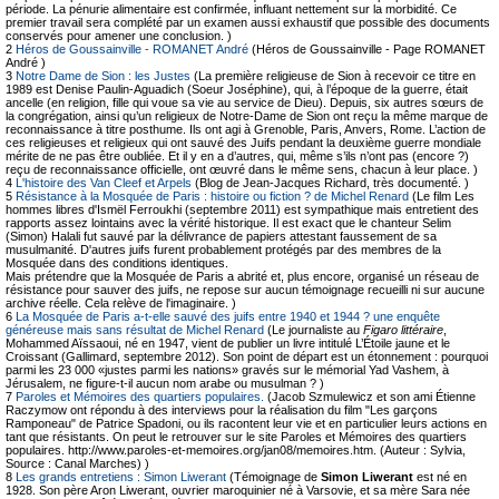
période. La pénurie alimentaire est confirmée, influant nettement sur la morbidité. Ce
premier travail sera complété par un examen aussi exhaustif que possible des documents
conservés pour amener une conclusion. )
2
Héros de Goussainville - ROMANET André
(Héros de Goussainville - Page ROMANET
André )
3
Notre Dame de Sion : les Justes
(La première religieuse de Sion à recevoir ce titre en
1989 est Denise Paulin-Aguadich (Soeur Joséphine), qui, à l’époque de la guerre, était
ancelle (en religion, fille qui voue sa vie au service de Dieu). Depuis, six autres sœurs de
la congrégation, ainsi qu’un religieux de Notre-Dame de Sion ont reçu la même marque de
reconnaissance à titre posthume. Ils ont agi à Grenoble, Paris, Anvers, Rome. L’action de
ces religieuses et religieux qui ont sauvé des Juifs pendant la deuxième guerre mondiale
mérite de ne pas être oubliée. Et il y en a d’autres, qui, même s’ils n’ont pas (encore ?)
reçu de reconnaissance officielle, ont œuvré dans le même sens, chacun à leur place. )
4
L'histoire des Van Cleef et Arpels
(Blog de Jean-Jacques Richard, très documenté. )
5
Résistance à la Mosquée de Paris : histoire ou fiction ? de Michel Renard
(Le film Les
hommes libres d'Ismël Ferroukhi (septembre 2011) est sympathique mais entretient des
rapports assez lointains avec la vérité historique. Il est exact que le chanteur Selim
(Simon) Halali fut sauvé par la délivrance de papiers attestant faussement de sa
musulmanité. D'autres juifs furent probablement protégés par des membres de la
Mosquée dans des conditions identiques.
Mais prétendre que la Mosquée de Paris a abrité et, plus encore, organisé un réseau de
résistance pour sauver des juifs, ne repose sur aucun témoignage recueilli ni sur aucune
archive réelle. Cela relève de l'imaginaire. )
6
La Mosquée de Paris a-t-elle sauvé des juifs entre 1940 et 1944 ? une enquête
généreuse mais sans résultat de Michel Renard
(Le journaliste au
Figaro littéraire
,
Mohammed Aïssaoui, né en 1947, vient de publier un livre intitulé L’Étoile jaune et le
Croissant (Gallimard, septembre 2012). Son point de départ est un étonnement : pourquoi
parmi les 23 000 «justes parmi les nations» gravés sur le mémorial Yad Vashem, à
Jérusalem, ne figure-t-il aucun nom arabe ou musulman ? )
7
Paroles et Mémoires des quartiers populaires.
(Jacob Szmulewicz et son ami Étienne
Raczymow ont répondu à des interviews pour la réalisation du film "Les garçons
Ramponeau" de Patrice Spadoni, ou ils racontent leur vie et en particulier leurs actions en
tant que résistants. On peut le retrouver sur le site Paroles et Mémoires des quartiers
populaires. http://www.paroles-et-memoires.org/jan08/memoires.htm. (Auteur : Sylvia,
Source : Canal Marches) )
8
Les grands entretiens : Simon Liwerant
(Témoignage de
Simon Liwerant
est né en
1928. Son père Aron Liwerant, ouvrier maroquinier né à Varsovie, et sa mère Sara née