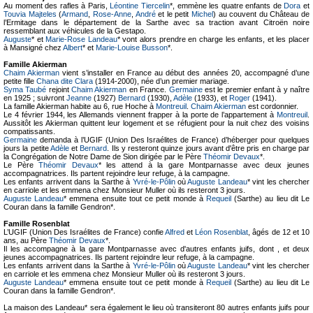
Au moment des rafles à Paris,
Léontine Tiercelin
*, emmène les quatre enfants de
Dora
et
Touvia Majteles
(
Armand
,
Rose-Anne
,
André
et le petit
Michel
) au couvent du Château de
l’Ermitage dans le département de la Sarthe avec sa traction avant Citroën noire
ressemblant aux véhicules de la Gestapo.
Auguste
* et
Marie-Rose Landeau
* vont alors prendre en charge les enfants, et les placer
à Mansigné chez
Albert
* et
Marie-Louise Busson
*.
Famille Akierman
Chaim Akierman
vient s’installer en France au début des années 20, accompagné d’une
petite fille
Chana dite Clara
(1914-2000), née d’un premier mariage.
Syma Taubé
rejoint
Chaim Akierman
en France.
Germaine
est le premier enfant à y naître
en 1925 ; suivront
Jeanne
(1927)
Bernard
(1930),
Adèle
(1933), et
Roger
(1941).
La famille Akierman habite au 6, rue Hoche à
Montreuil
.
Chaim Akierman
est cordonnier.
Le 4 février 1944, les Allemands viennent frapper à la porte de l’appartement à
Montreuil
.
Aussitôt les Akierman quittent leur logement et se réfugient pour la nuit chez des voisins
compatissants.
Germaine
demanda à l’UGIF (Union Des Israélites de France) d’héberger pour quelques
jours la petite
Adèle
et
Bernard
. Ils y resteront quinze jours avant d'être pris en charge par
la Congrégation de Notre Dame de Sion dirigée par le Père
Théomir Devaux
*.
Le Père
Théomir Devaux
* les attend à la gare Montparnasse avec deux jeunes
accompagnatrices. Ils partent rejoindre leur refuge, à la campagne.
Les enfants arrivent dans la Sarthe à
Yvré-le-Pôlin
où
Auguste Landeau
* vint les chercher
en carriole et les emmena chez Monsieur Muller où ils resteront 3 jours.
Auguste Landeau
* emmena ensuite tout ce petit monde à
Requeil
(Sarthe) au lieu dit Le
Couran dans la famille Gendron*.
Famille Rosenblat
L’UGIF (Union Des Israélites de France) confie
Alfred
et
Léon Rosenblat
, âgés de 12 et 10
ans, au Père
Théomir Devaux
*.
Il les accompagne à la gare Montparnasse avec d'autres enfants juifs, dont , et deux
jeunes accompagnatrices. Ils partent rejoindre leur refuge, à la campagne.
Les enfants arrivent dans la Sarthe à
Yvré-le-Pôlin
où
Auguste Landeau
* vint les chercher
en carriole et les emmena chez Monsieur Muller où ils resteront 3 jours.
Auguste Landeau
* emmena ensuite tout ce petit monde à
Requeil
(Sarthe) au lieu dit Le
Couran dans la famille Gendron*.
La maison des Landeau* sera également le lieu où transiteront 80 autres enfants juifs pour