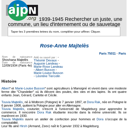
1939-1945 Rechercher un juste, une
commune, un lieu d'internement ou de sauvetage
Texte pour
ecartement
Texte pour
Rose-Anne Majtelès
ecartement lateral
lateral
Paris 75011
-
Paris
Nom de naissance:
-
Aidé ou sauvé par :
Shoshana Majtelès
Théomir Devaux
-
Date de naissance:
Auguste Landeau
-
12/09/1934 (Paris 4e)
Marie-Rose Landeau
-
Albert Busson
-
Marie-Louise Busson
-
Léontine Tiercelin
Histoire
Albert
* et
Marie-Louise Busson
* sont agriculteurs à Mansigné et vivent dans une modeste
ferme dite "Chandelier" où ils élèvent des poules, des oies et des lapins. Ils ont quatre
enfants Jean, Gérard, Carlette et Cécile.
Touvia Majtelès
, né à Wolbrom (Pologne) le 7 janvier 1897, et
Dora Rak
, née en Pologne le
6 janvier 1908, quittent la Pologne pour aller en Allemagne.
Touvia Majtelès
, couturier, s’inscrit à l’université de Magdeburg pour apprendre le
commerce. Il rencontre
Dora Rak
étudiante inscrite dans la même université. Ils se
marièrent en 1930.
Touvia Majtelès
ouvre un atelier de confection pour hommes et
Dora
s’occupe de la
comptabilité.
Leur fils ainé
Hirsh
(Armand, Zeev) naît le 5 janvier 1932 à Magdeburg.