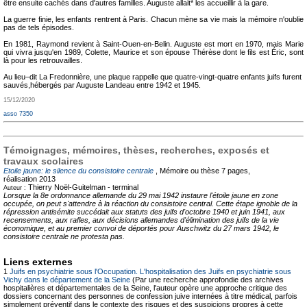
être ensuite cachés dans d'autres familles. Auguste allait* les accueillir à la gare.
La guerre finie, les enfants rentrent à Paris. Chacun mène sa vie mais la mémoire n'oublie
pas de tels épisodes.
En 1981, Raymond revient à Saint-Ouen-en-Belin. Auguste est mort en 1970, mais Marie
qui vivra jusqu'en 1989, Colette, Maurice et son épouse Thérèse dont le fils est Éric, sont
là pour les retrouvailles.
Au lieu–dit La Fredonnière, une plaque rappelle que quatre-vingt-quatre enfants juifs furent
sauvés,hébergés par Auguste Landeau entre 1942 et 1945.
15/12/2020
asso 7350
Témoignages, mémoires, thèses, recherches, exposés et
travaux scolaires
Etoile jaune: le silence du consistoire centrale
, Mémoire ou thèse
7 pages,
réalisation 2013
Thierry Noël-Guitelman -
terminal
Auteur :
Lorsque la 8e ordonnance allemande du 29 mai 1942 instaure l'étoile jaune en zone
occupée, on peut s'attendre à la réaction du consistoire central. Cette étape ignoble de la
répression antisémite succédait aux statuts des juifs d'octobre 1940 et juin 1941, aux
recensements, aux rafles, aux décisions allemandes d'élimination des juifs de la vie
économique, et au premier convoi de déportés pour Auschwitz du 27 mars 1942, le
consistoire centrale ne protesta pas.
Liens externes
1
Juifs en psychiatrie sous l'Occupation. L'hospitalisation des Juifs en psychiatrie sous
Vichy dans le département de la Seine
(Par une recherche approfondie des archives
hospitalières et départementales de la Seine, l'auteur opère une approche critique des
dossiers concernant des personnes de confession juive internées à titre médical, parfois
simplement préventif dans le contexte des risques et des suspicions propres à cette