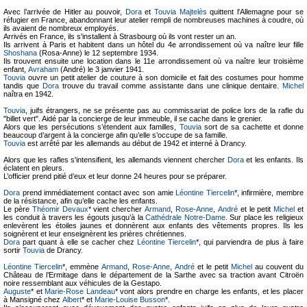
Avec l’arrivée de Hitler au pouvoir,
Dora
et
Touvia Majtelès
quittent l'Allemagne pour se
réfugier en France, abandonnant leur atelier rempli de nombreuses machines à coudre, où
ils avaient de nombreux employés.
Arrivés en France, ils s'installent à Strasbourg où ils vont rester un an.
Ils arrivent à Paris et habitent dans un hôtel du 4e arrondissement où va naître leur fille
Shoshana
(Rosa-Anne) le 12 septembre 1934.
Ils trouvent ensuite une location dans le 11e arrondissement où va naître leur troisième
enfant,
Avraham
(André) le 3 janvier 1941.
Touvia
ouvre un petit atelier de couture à son domicile et fait des costumes pour homme
tandis que
Dora
trouve du travail comme assistante dans une clinique dentaire.
Michel
naîtra en 1942.
Touvia
, juifs étrangers, ne se présente pas au commissariat de police lors de la rafle du
"billet vert". Aidé par la concierge de leur immeuble, il se cache dans le grenier.
Alors que les persécutions s’étendent aux familles,
Touvia
sort de sa cachette et donne
beaucoup d’argent à la concierge afin qu’elle s’occupe de sa famille.
Touvia
est arrêté par les allemands au début de 1942 et interné à Drancy.
Alors que les rafles s'intensifient, les allemands viennent chercher
Dora
et les enfants. Ils
éclatent en pleurs.
L’officier prend pitié d’eux et leur donne 24 heures pour se préparer.
Dora
prend immédiatement contact avec son amie
Léontine Tiercelin
*, infirmière, membre
de la résistance, afin qu’elle cache les enfants.
Le père
Théomir Devaux
* vient chercher
Armand
,
Rose-Anne
,
André
et le petit
Michel
et
les conduit à travers les égouts jusqu’à la
Cathédrale Notre-Dame
. Sur place les religieux
enlevèrent les étoiles jaunes et donnèrent aux enfants des vêtements propres. Ils les
soignèrent et leur enseignèrent les prières chrétiennes.
Dora
part quant à elle se cacher chez
Léontine Tiercelin
*, qui parviendra de plus à faire
sortir
Touvia
de Drancy.
Léontine Tiercelin
*, emmène
Armand
,
Rose-Anne
,
André
et le petit
Michel
au couvent du
Château de l’Ermitage dans le département de la Sarthe avec sa traction avant Citroën
noire ressemblant aux véhicules de la Gestapo.
Auguste
* et
Marie-Rose Landeau
* vont alors prendre en charge les enfants, et les placer
à Mansigné chez
Albert
* et
Marie-Louise Busson
*.