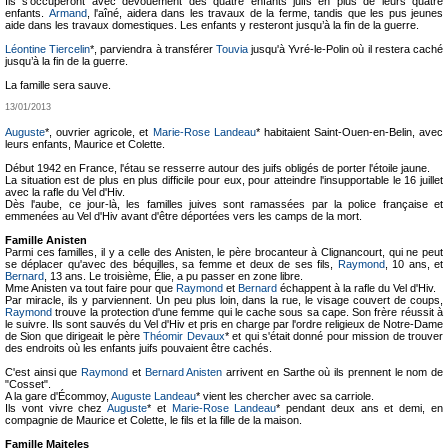
Ils s’occuperont avec dévouement des quatre enfants juifs en plus de leurs quatre
enfants.
Armand
, l'aîné, aidera dans les travaux de la ferme, tandis que les pus jeunes
aide dans les travaux domestiques. Les enfants y resteront jusqu’à la fin de la guerre.
Léontine Tiercelin
*, parviendra à transférer
Touvia
jusqu'à Yvré-le-Polin où il restera caché
jusqu’à la fin de la guerre.
La famille sera sauve.
13/01/2013
Auguste
*, ouvrier agricole, et
Marie-Rose Landeau
* habitaient Saint-Ouen-en-Belin, avec
leurs enfants, Maurice et Colette.
Début 1942 en France, l'étau se resserre autour des juifs obligés de porter l'étoile jaune.
La situation est de plus en plus difficile pour eux, pour atteindre l'insupportable le 16 juillet
avec la rafle du Vel d'Hiv.
Dès l'aube, ce jour-là, les familles juives sont ramassées par la police française et
emmenées au Vel d'Hiv avant d'être déportées vers les camps de la mort.
Famille Anisten
Parmi ces familles, il y a celle des Anisten, le père brocanteur à Clignancourt, qui ne peut
se déplacer qu'avec des béquilles, sa femme et deux de ses fils,
Raymond
, 10 ans, et
Bernard
, 13 ans. Le troisième, Élie, a pu passer en zone libre.
Mme Anisten va tout faire pour que
Raymond
et
Bernard
échappent à la rafle du Vel d'Hiv.
Par miracle, ils y parviennent. Un peu plus loin, dans la rue, le visage couvert de coups,
Raymond
trouve la protection d'une femme qui le cache sous sa cape. Son frère réussit à
le suivre. Ils sont sauvés du Vel d'Hiv et pris en charge par l'ordre religieux de Notre-Dame
de Sion que dirigeait le père
Théomir Devaux
* et qui s'était donné pour mission de trouver
des endroits où les enfants juifs pouvaient être cachés.
C'est ainsi que
Raymond
et
Bernard Anisten
arrivent en Sarthe où ils prennent le nom de
"Cosset".
A la gare d'Écommoy,
Auguste Landeau
* vient les chercher avec sa carriole.
Ils vont vivre chez
Auguste
* et
Marie-Rose Landeau
* pendant deux ans et demi, en
compagnie de Maurice et Colette, le fils et la fille de la maison.
Famille Majteles