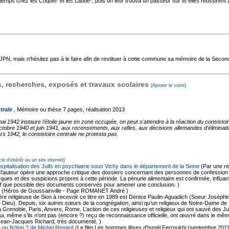
emps chez les Coquel* et les Labbé*, puis on leur trouva un passeur sûr et elles réussirent 
'AJPN, mais n'hésitez pas à le faire afin de restituer à cette commune sa mémoire de la Seco
 recherches, exposés et travaux scolaires
[Ajouter le votre]
trale
, Mémoire ou thèse
7 pages, réalisation 2013
1942 instaure l'étoile jaune en zone occupée, on peut s'attendre à la réaction du consistoire
octobre 1940 et juin 1941, aux recensements, aux rafles, aux décisions allemandes d'éliminati
 1942, le consistoire centrale ne protesta pas.
cle d'intérêt ou un site internet]
ospitalisation des Juifs en psychiatrie sous Vichy dans le département de la Seine
(Par une r
 l'auteur opère une approche critique des dossiers concernant des personnes de confession ju
ques et des suspicions propres à cette période. La pénurie alimentaire est confirmée, influant
f que possible des documents conservés pour amener une conclusion. )
(Héros de Goussainville - Page ROMANET André )
re religieuse de Sion à recevoir ce titre en 1989 est Denise Paulin-Aguadich (Soeur Joséphine)
e de Dieu). Depuis, six autres sœurs de la congrégation, ainsi qu’un religieux de Notre-Dame 
à Grenoble, Paris, Anvers, Rome. L’action de ces religieuses et religieux qui ont sauvé des 
, qui, même s’ils n’ont pas (encore ?) reçu de reconnaissance officielle, ont œuvré dans le mê
Jean-Jacques Richard, très documenté. )
 ou fiction ? de Michel Renard
(Le film Les hommes libres d'Ismël Ferroukhi (septembre 2011