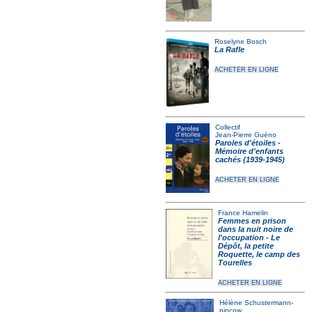
Roselyne Bosch
La Rafle
ACHETER EN LIGNE
Collectif
Jean-Pierre Guéno
Paroles d'étoiles -
Mémoire d'enfants
cachés (1939-1945)
ACHETER EN LIGNE
France Hamelin
Femmes en prison
dans la nuit noire de
l'occupation - Le
Dépôt, la petite
Roquette, le camp des
Tourelles
ACHETER EN LIGNE
Hélène Schustermann-
pincow