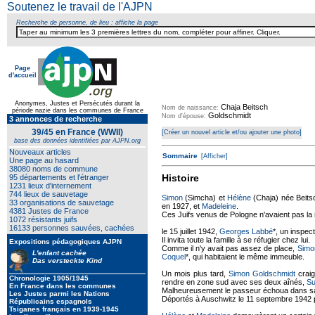
Soutenez le travail de l'AJPN
Recherche de personne, de lieu : affiche la page
Page
d'accueil
Texte pour ecartement lateral
Anonymes, Justes et Persécutés durant la
Chaja Beitsch
Nom de naissance:
période nazie dans les communes de France
Goldschmidt
Nom d'épouse:
3 annonces de recherche
39/45 en France (WWII)
[Créer un nouvel article et/ou ajouter une photo]
base des données identifiées par AJPN.org
Nouveaux articles
Sommaire
[Afficher]
Une page au hasard
38080 noms de commune
Histoire
95 départements et l'étranger
1231 lieux d'internement
744 lieux de sauvetage
Simon
(Simcha) et
Hélène
(Chaja) née Beitsc
33 organisations de sauvetage
en 1927, et
Madeleine
.
4381 Justes de France
Ces Juifs venus de Pologne n'avaient pas la n
1072 résistants juifs
16133 personnes sauvées, cachées
le 15 juillet 1942,
Georges Labbé
*, un inspec
Il invita toute la famille à se réfugier chez lui.
Expositions pédagogiques AJPN
Comme il n'y avait pas assez de place,
Simo
L'enfant cachée
Coquel
*, qui habitaient le même immeuble.
Das versteckte Kind
Un mois plus tard,
Simon Goldschmidt
craig
Chronologie 1905/1945
rendre en zone sud avec ses deux aînés,
S
En France dans les communes
Malheureusement le passeur échoua dans sa te
Les Justes parmi les Nations
Déportés à Auschwitz le 11 septembre 1942 pa
Républicains espagnols
Tsiganes français en 1939-1945