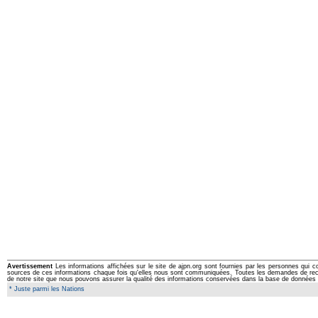
Avertissement
Les informations affichées sur le site de ajpn.org sont fournies par les personnes qui c
sources de ces informations chaque fois qu'elles nous sont communiquées. Toutes les demandes de rectifi
de notre site que nous pouvons assurer la qualité des informations conservées dans la base de données 
* Juste parmi les Nations