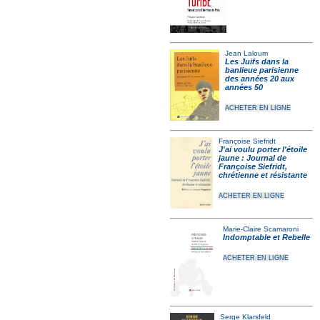
Jean Laloum
Les Juifs dans la
banlieue parisienne
des années 20 aux
années 50
ACHETER EN LIGNE
Françoise Siefridt
J'ai voulu porter l'étoile
jaune : Journal de
Françoise Siefridt,
chrétienne et résistante
ACHETER EN LIGNE
Marie-Claire Scamaroni
Indomptable et Rebelle
ACHETER EN LIGNE
Serge Klarsfeld