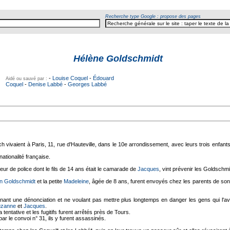
Recherche type Google : propose des pages
Hélène Goldschmidt
-
Louise Coquel
-
Édouard
Aidé ou sauvé par :
Coquel
-
Denise Labbé
-
Georges Labbé
h vivaient à Paris, 11, rue d'Hauteville, dans le 10e arrondissement, avec leurs trois enfant
ationalité française.
teur de police dont le fils de 14 ans était le camarade de
Jacques
, vint prévenir les Goldschmi
n Goldschmidt
et la petite
Madeleine
, âgée de 8 ans, furent envoyés chez les parents de so
nant une dénonciation et ne voulant pas mettre plus longtemps en danger les gens qui l'av
uzanne
et
Jacques
.
ntative et les fugitifs furent arrêtés près de Tours.
r le convoi n° 31, ils y furent assassinés.