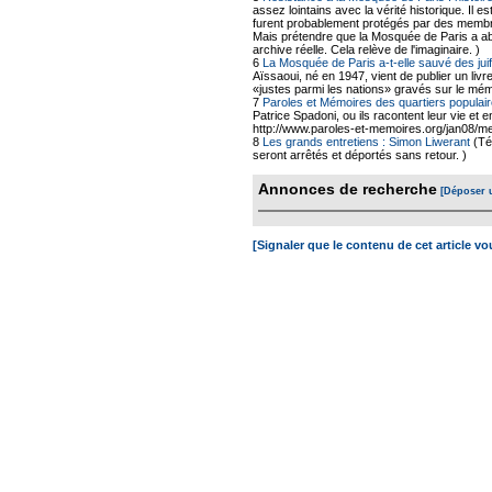
assez lointains avec la vérité historique. Il 
furent probablement protégés par des membr
Mais prétendre que la Mosquée de Paris a abr
archive réelle. Cela relève de l'imaginaire. )
6
La Mosquée de Paris a-t-elle sauvé des ju
Aïssaoui, né en 1947, vient de publier un livr
«justes parmi les nations» gravés sur le mé
7
Paroles et Mémoires des quartiers populair
Patrice Spadoni, ou ils racontent leur vie et 
http://www.paroles-et-memoires.org/jan08/me
8
Les grands entretiens : Simon Liwerant
(Té
seront arrêtés et déportés sans retour. )
Annonces de recherche
[Déposer 
[Signaler que le contenu de cet article v