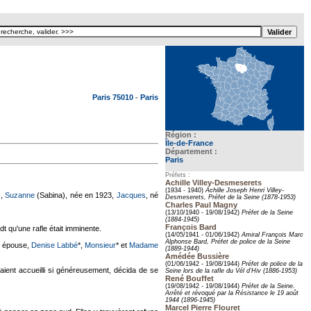
Texte pour ecartement lateral
Paris 75010
-
Paris
Région :
Île-de-France
Département :
Paris
Préfets :
Achille Villey-Desmeserets
(1934 - 1940)
Achille Joseph Henri Villey-
s,
Suzanne
(Sabina), née en 1923,
Jacques
, né
Desmeserets, Préfet de la Seine (1878-1953)
Charles Paul Magny
(13/10/1940 - 19/08/1942)
Préfet de la Seine
(1884-1945)
François Bard
dt qu'une rafle était imminente.
(14/05/1941 - 01/06/1942)
Amiral François Marc
Alphonse Bard, Préfet de police de la Seine
n épouse,
Denise Labbé
*,
Monsieur
* et
Madame
(1889-1944)
Amédée Bussière
(01/06/1942 - 19/08/1944)
Préfet de police de la
aient accueilli si généreusement, décida de se
Seine lors de la rafle du Vél d’Hiv (1886-1953)
René Bouffet
(19/08/1942 - 19/08/1944)
Préfet de la Seine.
Arrêté et révoqué par la Résistance le 19 août
1944 (1896-1945)
Marcel Pierre Flouret