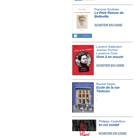
François Szulman
Le Petit Peintre de
Belleville
ACHETER EN LIGNE
Laurent Galandon
Jeanne Puchol
Laurence Croix
Vivre à en mourir
ACHETER EN LIGNE
Rachel Ségal
Ecole de la rue
Tlemcen
Philippe Castetbon
Ici est tombé
ACHETER EN LIGNE