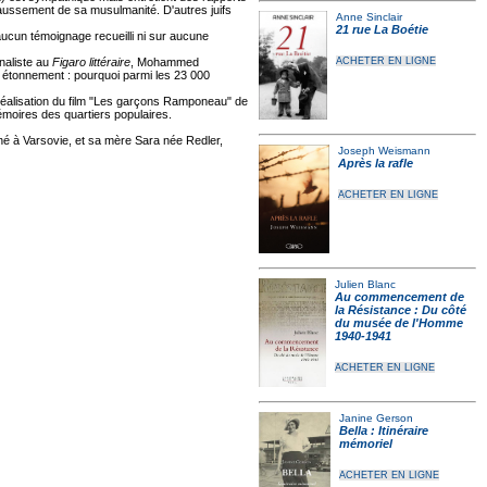
t faussement de sa musulmanité. D'autres juifs
Anne Sinclair
21 rue La Boétie
aucun témoignage recueilli ni sur aucune
naliste au
Figaro littéraire
, Mohammed
ACHETER EN LIGNE
un étonnement : pourquoi parmi les 23 000
éalisation du film "Les garçons Ramponeau" de
Mémoires des quartiers populaires.
né à Varsovie, et sa mère Sara née Redler,
Joseph Weismann
Après la rafle
ACHETER EN LIGNE
Julien Blanc
Au commencement de
la Résistance : Du côté
du musée de l'Homme
1940-1941
ACHETER EN LIGNE
Janine Gerson
Bella : Itinéraire
mémoriel
ACHETER EN LIGNE