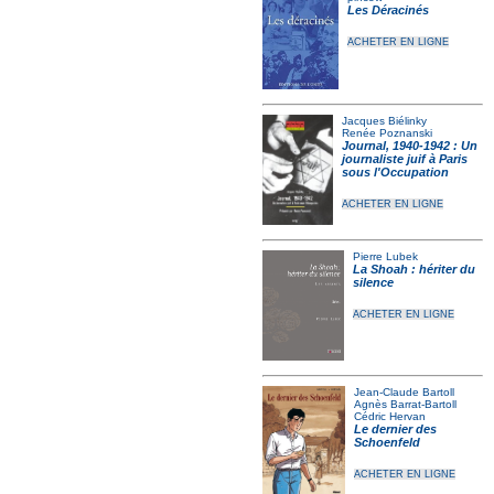
Les Déracinés
ACHETER EN LIGNE
Jacques Biélinky
Renée Poznanski
Journal, 1940-1942 : Un
journaliste juif à Paris
sous l'Occupation
ACHETER EN LIGNE
Pierre Lubek
La Shoah : hériter du
silence
ACHETER EN LIGNE
Jean-Claude Bartoll
Agnès Barrat-Bartoll
Cédric Hervan
Le dernier des
Schoenfeld
ACHETER EN LIGNE