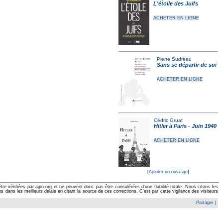
L'étoile des Juifs
ACHETER EN LIGNE
Pierre Sudreau
Sans se départir de soi
ACHETER EN LIGNE
Cédric Gruat
Hitler à Paris - Juin 1940
ACHETER EN LIGNE
[Ajouter un ouvrage]
e vérifiées par ajpn.org et ne peuvent donc pas être considérées d'une fiabilité totale. Nous citons les
ans les meilleurs délais en citant la source de ces corrections. C'est par cette vigilance des visiteurs
Partager
|