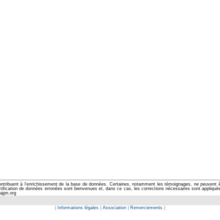
ontribuent à l'enrichissement de la base de données. Certaines, notamment les témoignages, ne peuvent êtr
cation de données erronées sont bienvenues et, dans ce cas, les corrections nécessaires sont appliquées d
ajpn.org
|
Informations légales
|
Association
|
Remerciements
|