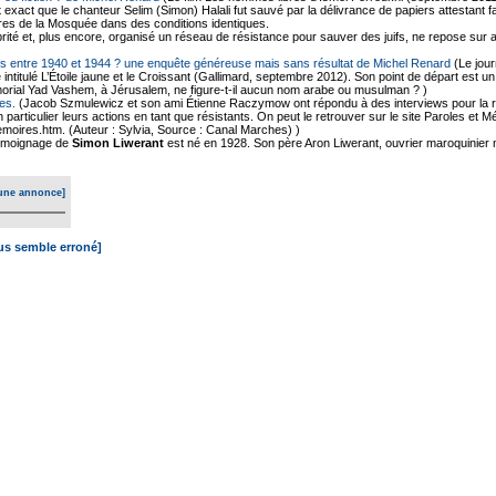
est exact que le chanteur Selim (Simon) Halali fut sauvé par la délivrance de papiers attestan
es de la Mosquée dans des conditions identiques.
ité et, plus encore, organisé un réseau de résistance pour sauver des juifs, ne repose sur 
ifs entre 1940 et 1944 ? une enquête généreuse mais sans résultat de Michel Renard
(Le jour
e intitulé L’Étoile jaune et le Croissant (Gallimard, septembre 2012). Son point de départ est 
morial Yad Vashem, à Jérusalem, ne figure-t-il aucun nom arabe ou musulman ? )
es.
(Jacob Szmulewicz et son ami Étienne Raczymow ont répondu à des interviews pour la r
en particulier leurs actions en tant que résistants. On peut le retrouver sur le site Paroles et 
moires.htm. (Auteur : Sylvia, Source : Canal Marches) )
moignage de
Simon Liwerant
est né en 1928. Son père Aron Liwerant, ouvrier maroquinier 
une annonce]
ous semble erroné]