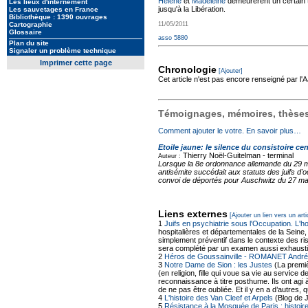
Hélène
et
Madeleine
demeurèrent un certain t
Les lieux d'internement
jusqu'à la Libération.
Les sauvetages en France
Bibliothèque : 1390 ouvrages
Cartographie
11/05/2011
Glossaire
asso 5880
Plan du site
Signaler un problème technique
Imprimer cette page
Chronologie
[Ajouter]
Cet article n'est pas encore renseigné par l
Témoignages, mémoires, thèses,
Comment ajouter le votre. En savoir plus…
Etoile jaune: le silence du consistoire cen
Thierry Noël-Guitelman -
terminal
Auteur :
Lorsque la 8e ordonnance allemande du 29 mai 
antisémite succédait aux statuts des juifs d'
convoi de déportés pour Auschwitz du 27 mars
Liens externes
[Ajouter un lien vers un arti
1
Juifs en psychiatrie sous l'Occupation. L'h
hospitalières et départementales de la Seine,
simplement préventif dans le contexte des ris
sera complété par un examen aussi exhausti
2
Héros de Goussainville - ROMANET André
3
Notre Dame de Sion : les Justes
(La premiè
(en religion, fille qui voue sa vie au servic
reconnaissance à titre posthume. Ils ont agi 
de ne pas être oubliée. Et il y en a d’autres
4
L'histoire des Van Cleef et Arpels
(Blog de 
5
Résistance à la Mosquée de Paris : histoire