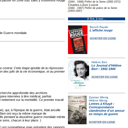
à passer en zone sud. Elles y trouvèrent refuge
(1944 - 1946)
Préfet de la Seine (1892-1971)
Charles Léon Luizet
(1944 - 1947)
Préfet de police de la Seine
(1903-1947)
À lire, à voir…
Benoît Rayski
L'affiche rouge
nde Guerre mondiale.
ACHETER EN LIGNE
Hélène Berr
Le Journal d'Hélène
 central. Cette étape ignoble de la répression
Berr : 1942-1944
on des juifs de la vie économique, et au premier
ACHETER EN LIGNE
echerche approfondie des archives
ive internées à titre médical, parfois
Zysman Wenig
 nettement sur la morbidité. Ce premier travail
Hélène Wenig
Lettres à Khayè :
Correspondance
, qui, à l’époque de la guerre, était ancelle
clandestine d'un amour
de Sion ont reçu la même marque de
en temps de guerre
Juifs pendant la deuxième guerre mondiale mérite
me sens, chacun à leur place. )
ACHETER EN LIGNE
) est sympathique mais entretient des rapports