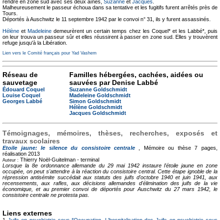
rendre en zone sud avec ses deux aînés,
Suzanne
et
Jacques
.
Malheureusement le passeur échoua dans sa tentative et les fugitifs furent arrêtés près de
Tours.
Déportés à Auschwitz le 11 septembre 1942 par le convoi n° 31, ils y furent assassinés.
Hélène
et
Madeleine
demeurèrent un certain temps chez les Coquel* et les Labbé*, puis
on leur trouva un passeur sûr et elles réussirent à passer en zone sud. Elles y trouvèrent
refuge jusqu'à la Libération.
Lien vers le Comité français pour Yad Vashem
Réseau de
Familles hébergées, cachées, aidées ou
sauvetage
sauvées par Denise Labbé
Édouard Coquel
Suzanne Goldschmidt
Louise Coquel
Madeleine Goldschmidt
Georges Labbé
Simon Goldschmidt
Hélène Goldschmidt
Jacques Goldschmidt
Témoignages, mémoires, thèses, recherches, exposés et
travaux scolaires
Etoile jaune: le silence du consistoire centrale
, Mémoire ou thèse
7 pages,
réalisation 2013
Thierry Noël-Guitelman -
terminal
Auteur :
Lorsque la 8e ordonnance allemande du 29 mai 1942 instaure l'étoile jaune en zone
occupée, on peut s'attendre à la réaction du consistoire central. Cette étape ignoble de la
répression antisémite succédait aux statuts des juifs d'octobre 1940 et juin 1941, aux
recensements, aux rafles, aux décisions allemandes d'élimination des juifs de la vie
économique, et au premier convoi de déportés pour Auschwitz du 27 mars 1942, le
consistoire centrale ne protesta pas.
Liens externes
1
Juifs en psychiatrie sous l'Occupation. L'hospitalisation des Juifs en psychiatrie sous