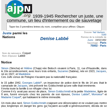
1939-1945 Rechercher un juste, une
commune, un lieu d'internement ou de sauvetage
Juste
parmi les
Dossier
Yad Vashem
:
5160
Nations
Remise de la médaille de
Denise Labbé
Juste
:
19/02/1992
Paris
Sauvetage :
75002
-
Paris
Coquel
Nom de naissance:
Labbé
Nom d'épouse:
Notice
Simon
(Simcha) et
Hélène
(Chaja) née Beitsch vivaient à Paris, 11, rue d'Hauteville, dans
le 10e arrondissement, avec leurs trois enfants,
Suzanne
(Sabina), née en 1923,
Jacques
,
né en 1927, et
Madeleine
.
Ces Juifs venus de Pologne n'avaient pas la nationalité française.
le 15 juillet 1942,
Georges Labbé
*, un inspecteur de police dont le fils de 14 ans était le
camarade de
Jacques
, vint prévenir les Goldschmidt qu'une rafle était imminente.
Il invita toute la famille à se réfugier chez lui.
Comme il n'y avait pas assez de place,
Simon Goldschmidt
et la petite
Madeleine
, âgée de
8 ans, furent envoyés chez les parents de son épouse,
Denise Labbé
*,
Monsieur
* et
Madame Coquel
*, qui habitaient le même immeuble.
Un mois plus tard,
Simon Goldschmidt
craignant une dénonciation et ne voulant pas mettre
plus longtemps en danger les gens qui l'avaient accueilli si généreusement, décida de se