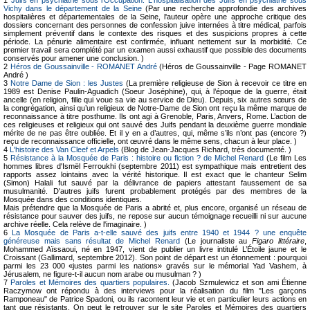
Vichy dans le département de la Seine
(Par une recherche approfondie des archives
hospitalières et départementales de la Seine, l'auteur opère une approche critique des
dossiers concernant des personnes de confession juive internées à titre médical, parfois
simplement préventif dans le contexte des risques et des suspicions propres à cette
période. La pénurie alimentaire est confirmée, influant nettement sur la morbidité. Ce
premier travail sera complété par un examen aussi exhaustif que possible des documents
conservés pour amener une conclusion. )
2
Héros de Goussainville - ROMANET André
(Héros de Goussainville - Page ROMANET
André )
3
Notre Dame de Sion : les Justes
(La première religieuse de Sion à recevoir ce titre en
1989 est Denise Paulin-Aguadich (Soeur Joséphine), qui, à l’époque de la guerre, était
ancelle (en religion, fille qui voue sa vie au service de Dieu). Depuis, six autres sœurs de
la congrégation, ainsi qu’un religieux de Notre-Dame de Sion ont reçu la même marque de
reconnaissance à titre posthume. Ils ont agi à Grenoble, Paris, Anvers, Rome. L’action de
ces religieuses et religieux qui ont sauvé des Juifs pendant la deuxième guerre mondiale
mérite de ne pas être oubliée. Et il y en a d’autres, qui, même s’ils n’ont pas (encore ?)
reçu de reconnaissance officielle, ont œuvré dans le même sens, chacun à leur place. )
4
L'histoire des Van Cleef et Arpels
(Blog de Jean-Jacques Richard, très documenté. )
5
Résistance à la Mosquée de Paris : histoire ou fiction ? de Michel Renard
(Le film Les
hommes libres d'Ismël Ferroukhi (septembre 2011) est sympathique mais entretient des
rapports assez lointains avec la vérité historique. Il est exact que le chanteur Selim
(Simon) Halali fut sauvé par la délivrance de papiers attestant faussement de sa
musulmanité. D'autres juifs furent probablement protégés par des membres de la
Mosquée dans des conditions identiques.
Mais prétendre que la Mosquée de Paris a abrité et, plus encore, organisé un réseau de
résistance pour sauver des juifs, ne repose sur aucun témoignage recueilli ni sur aucune
archive réelle. Cela relève de l'imaginaire. )
6
La Mosquée de Paris a-t-elle sauvé des juifs entre 1940 et 1944 ? une enquête
généreuse mais sans résultat de Michel Renard
(Le journaliste au
Figaro littéraire
,
Mohammed Aïssaoui, né en 1947, vient de publier un livre intitulé L’Étoile jaune et le
Croissant (Gallimard, septembre 2012). Son point de départ est un étonnement : pourquoi
parmi les 23 000 «justes parmi les nations» gravés sur le mémorial Yad Vashem, à
Jérusalem, ne figure-t-il aucun nom arabe ou musulman ? )
7
Paroles et Mémoires des quartiers populaires.
(Jacob Szmulewicz et son ami Étienne
Raczymow ont répondu à des interviews pour la réalisation du film "Les garçons
Ramponeau" de Patrice Spadoni, ou ils racontent leur vie et en particulier leurs actions en
tant que résistants. On peut le retrouver sur le site Paroles et Mémoires des quartiers