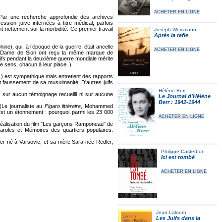
ACHETER EN LIGNE
Par une recherche approfondie des archives
sion juive internées à titre médical, parfois
t nettement sur la morbidité. Ce premier travail
Joseph Weismann
Après la rafle
e), qui, à l’époque de la guerre, était ancelle
ACHETER EN LIGNE
otre-Dame de Sion ont reçu la même marque de
Juifs pendant la deuxième guerre mondiale mérite
me sens, chacun à leur place. )
) est sympathique mais entretient des rapports
ant faussement de sa musulmanité. D'autres juifs
Hélène Berr
 sur aucun témoignage recueilli ni sur aucune
Le Journal d'Hélène
Berr : 1942-1944
Le journaliste au
Figaro littéraire
, Mohammed
t est un étonnement : pourquoi parmi les 23 000
ACHETER EN LIGNE
éalisation du film "Les garçons Ramponeau" de
 Paroles et Mémoires des quartiers populaires.
er né à Varsovie, et sa mère Sara née Redler,
Philippe Castetbon
Ici est tombé
ACHETER EN LIGNE
Jean Laloum
Les Juifs dans la