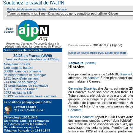
Soutenez le travail de l'AJPN
Recherche de personne, de lieu : affiche la page
Page
d'accueil
Texte pour ecartement lateral
Anonymes, Justes et Persécutés durant la
30/04/1930 (Algérie)
Date de naissance:
période nazie dans les communes de France
3 annonces de recherche
[Créer un nouvel article et/ou ajouter une photo]
39/45 en France (WWII)
base des données identifiées par AJPN.org
Sommaire
[Afficher]
Nouveaux articles
Histoire
Une page au hasard
38080 noms de commune
Née pendant la guerre de 1914-18,
Simone 
95 départements et l'étranger
affection unit
Simone
* à son père adoptif qui
1231 lieux d'internement
pour habiter à Cannes.
744 lieux de sauvetage
33 organisations de sauvetage
Germaine Bissérier
, dite Jamy, est née le 
4381 Justes de France
en Charente avec son père et son frère. El
1072 résistants juifs
Tuberculeuse, elle doit vivre au grand air et 
16133 personnes sauvées, cachées
qui gère une auberge de jeunesse) dans le 
Expositions pédagogiques AJPN
Au début de la guerre, elle est nommée « Mè
Thonon et Nice. Une des participantes de ce «
L'enfant cachée
Chaumet
*.
Das versteckte Kind
Simone Chaumet
* rejoint le Club Loisirs A
Chronologie 1905/1945
des premiers congés payés, dont l’objectif
En France dans les communes
Les Justes parmi les Nations
secrétaire de cette association en 1943, q
Républicains espagnols
sauvetage des enfants juifs. Fondée par
Al
Tsiganes français en 1939-1945
France en 1929 et est ordonné prêtre en 