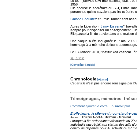
Le SCI (Service Civil International) était trè
1956.
Elle épouse le secrétaire du SCI, Emile Tan
personnes qui ne savaient pas lire et écrire e
Simone Chaumet
* et Emile Tanner sont assa
Après la Libération,
Jamy Bissérier
* travai
Kabylie pour dispenser un enseignement. Elle r
Elle passe la fin de sa vie dans une maison d
Une plaque a été inaugurée le 7 mai 2005 
hommage à la mémoire de leurs accompagnatric
Le 13 Janvier 2010, l’Institut Yad vashem Jé
21/12/2022
[Compléter l'article]
Chronologie
[Ajouter]
Cet article n'est pas encore renseigné par l
Témoignages, mémoires, thèses,
Comment ajouter le votre. En savoir plus…
Etoile jaune: le silence du consistoire cen
Thierry Noël-Guitelman -
terminal
Auteur :
Lorsque la 8e ordonnance allemande du 29 mai
antisémite succédait aux statuts des juifs d'
convoi de déportés pour Auschwitz du 27 mars