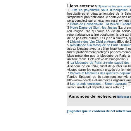
Liens externes
[Ajouter un lien vers un arti
1
Juifs en psychiatrie sous l'Occupation.
hospitalières et départementales de la Sei
simplement préventif dans le contexte des ris
sera complété par un examen aussi exhausti
2
Héros de Goussainville - ROMANET André
3
Notre Dame de Sion : les Justes
(La premi
(en religion, fille qui voue sa vie au se
reconnaissance à titre posthume. Ils ont agi 
de ne pas être oubliée. Et il y en a d’autres
4
L'histoire des Van Cleef et Arpels
(Blog de 
5
Résistance à la Mosquée de Paris : histoire
assez lointains avec la vérité historique. Il
furent probablement protégés par des membr
Mais prétendre que la Mosquée de Paris a a
archive réelle. Cela relève de l'imaginaire. )
6
La Mosquée de Paris a-t-elle sauvé des 
Aïssaoui, né en 1947, vient de publier un li
«justes parmi les nations» gravés sur le mé
7
Paroles et Mémoires des quartiers populair
Patrice Spadoni, ou ils racontent leur vie 
http://www.paroles-et-memoires.org/jan08/me
8
Les grands entretiens : Simon Liwerant
(T
seront arrêtés et déportés sans retour. )
Annonces de recherche
[Déposer 
[Signaler que le contenu de cet article v