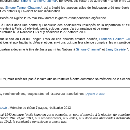
s important pour
Simone Tanner-Chaumet
*. Bénévole, elle reste très active en France entre 1
ner.
Simone Tanner-Chaumet
*, qui a étudié les aspects utiles de l'éducation créé une école
t les enfants qui avaient besoin d'éducation
ssinés en Algérie le 25 mai 1962 durant la guerre d'indépendance algérienne.
lle à Elbeuf dans une centre qui accueille des adolescents rescapés de la déportation et s’
evient à Paris où elle écrit, peint, suit des cours d’art dramatique et de mime.
e retraite à La Rochelle (17) et y décèdera le 27 octobre 2006.
sur le site du Col du Fanget. Trois de ces anciens enfants cachés,
François Gelbert
,
Gil
es et aux habitants d'Auzet et des environs qui, par leur silence complice, les ont protégé
rusalem a décerné le titre de Juste parmi les Nations à
Simone Chaumet
* et
Jamy Bissérier
*.
'AJPN, mais n'hésitez pas à le faire afin de restituer à cette commune sa mémoire de la Seco
 recherches, exposés et travaux scolaires
[Ajouter le votre]
trale
, Mémoire ou thèse
7 pages, réalisation 2013
 1942 instaure l'étoile jaune en zone occupée, on peut s'attendre à la réaction du consistoir
octobre 1940 et juin 1941, aux recensements, aux rafles, aux décisions allemandes d'éliminati
 1942, le consistoire centrale ne protesta pas.