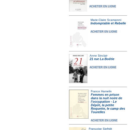
ACHETER EN LIGNE
Marie-Claire Scamaroni
Indomptable et Rebelle
ACHETER EN LIGNE
Anne Sinclair
21 rue La Boétie
ACHETER EN LIGNE
France Hamelin
Femmes en prison
dans la nuit noire de
l'occupation - Le
Dépôt, la petite
Roquette, le camp des
Tourelles
ACHETER EN LIGNE
Françoise Siefridt