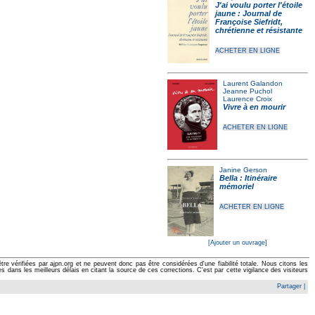
J'ai voulu porter l'étoile
jaune : Journal de
Françoise Siefridt,
chrétienne et résistante
ACHETER EN LIGNE
Laurent Galandon
Jeanne Puchol
Laurence Croix
Vivre à en mourir
ACHETER EN LIGNE
Janine Gerson
Bella : Itinéraire
mémoriel
ACHETER EN LIGNE
[Ajouter un ouvrage]
e vérifiées par ajpn.org et ne peuvent donc pas être considérées d'une fiabilité totale. Nous citons les
ans les meilleurs délais en citant la source de ces corrections. C'est par cette vigilance des visiteurs
Partager
|