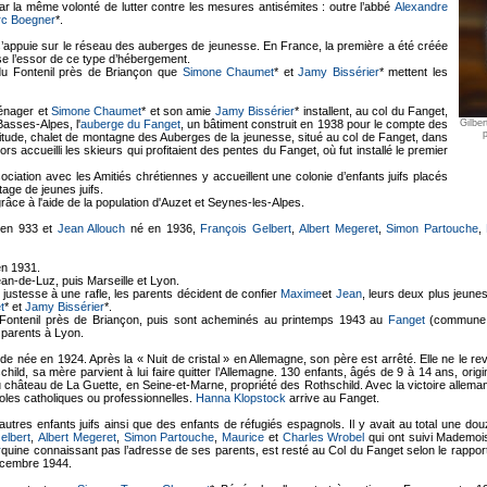
ar la même volonté de lutter contre les mesures antisémites : outre l’abbé
Alexandre
c Boegner
*.
 s’appuie sur le réseau des auberges de jeunesse. En France, la première a été créée
rise l’essor de ce type d’hébergement.
du Fontenil près de Briançon que
Simone Chaumet
* et
Jamy Bissérier
* mettent les
ménager et
Simone Chaumet
* et son amie
Jamy Bissérier
* installent, au col du Fanget,
asses-Alpes, l'
auberge du Fanget
, un bâtiment construit en 1938 pour le compte des
Gilber
itude, chalet de montagne des Auberges de la jeunesse, situé au col de Fanget, dans
rs accueilli les skieurs qui profitaient des pentes du Fanget, où fut installé le premier
ociation avec les Amitiés chrétiennes y accueillent une colonie d’enfants juifs placés
age de jeunes juifs.
 grâce à l'aide de la population d'Auzet et Seynes-les-Alpes.
en 933 et
Jean Allouch
né en 1936,
François Gelbert
,
Albert Megeret
,
Simon Partouche
,
en 1931.
ean-de-Luz, puis Marseille et Lyon.
justesse à une rafle, les parents décident de confier
Maxime
et
Jean
, leurs deux plus jeune
t
* et
Jamy Bissérier
*.
 Fontenil près de Briançon, puis sont acheminés au printemps 1943 au
Fanget
(commune d
 parents à Lyon.
de née en 1924. Après la « Nuit de cristal » en Allemagne, son père est arrêté. Elle ne le re
ld, sa mère parvient à lui faire quitter l’Allemagne. 130 enfants, âgés de 9 à 14 ans, origin
 château de La Guette, en Seine-et-Marne, propriété des Rothschild. Avec la victoire allema
coles catholiques ou professionnelles.
Hanna Klopstock
arrive au Fanget.
utres enfants juifs ainsi que des enfants de réfugiés espagnols. Il y avait au total une douza
elbert
,
Albert Megeret
,
Simon Partouche
,
Maurice
et
Charles Wrobel
qui ont suivi Mademois
r
quine connaissant pas l’adresse de ses parents, est resté au Col du Fanget selon le rapp
écembre 1944.