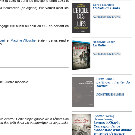
945 et 1950 et continue en Algérie entre 1951 et
Serge Klarsfeld
 à Bouzareah (en Algérie). Elle voulait aider les
L'étoile des Juifs
ACHETER EN LIGNE
engage elle aussi au sein du SCI en partant en
bert
et
Maxime Allouche
, étaient venus rendre
Roselyne Bosch
s.
La Rafle
ACHETER EN LIGNE
Pierre Lubek
nde Guerre mondiale.
La Shoah : hériter du
silence
ACHETER EN LIGNE
Zysman Wenig
e central. Cette étape ignoble de la répression
Hélène Wenig
on des juifs de la vie économique, et au premier
Lettres à Khayè :
Correspondance
clandestine d'un amour
en temps de guerre