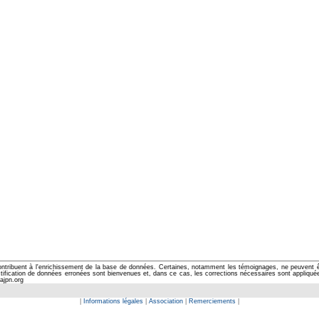
ontribuent à l'enrichissement de la base de données. Certaines, notamment les témoignages, ne peuvent êtr
cation de données erronées sont bienvenues et, dans ce cas, les corrections nécessaires sont appliquées d
ajpn.org
|
Informations légales
|
Association
|
Remerciements
|