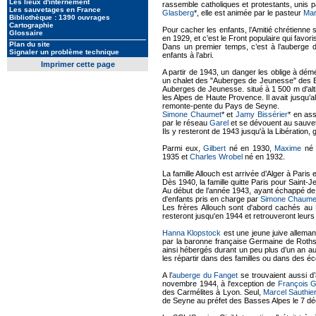
Les lieux d'internement
rassemble catholiques et protestants, unis p
Les sauvetages en France
Glasberg
*, elle est animée par le pasteur
Mar
Bibliothèque : 1390 ouvrages
Cartographie
Pour cacher les enfants, l’Amitié chrétienne
Glossaire
en 1929, et c’est le Front populaire qui favo
Plan du site
Dans un premier temps, c’est à l’auberge 
Signaler un problème technique
enfants à l’abri.
Imprimer cette page
A partir de 1943, un danger les oblige à dé
un chalet des "Auberges de Jeunesse" des B
Auberges de Jeunesse. situé à 1 500 m d'alt
les Alpes de Haute Provence. Il avait jusqu’alo
remonte-pente du Pays de Seyne.
Simone Chaumet
* et
Jamy Bissérier
* en ass
par le réseau
Garel
et se dévouent au sauvet
Ils y resteront de 1943 jusqu'à la Libération,
Parmi eux,
Gilbert
né en 1930,
Maxime
né 
1935
et
Charles Wrobel
né en 1932
.
La famille Allouch est arrivée d’Alger à Paris 
Dès 1940, la famille quitte Paris pour Saint-J
Au début de l’année 1943, ayant échappé de 
d'enfants pris en charge par
Simone Chaume
Les frères Allouch sont d'abord cachés au
resteront jusqu'en 1944 et retrouveront leurs
Hanna Klopstock
est une jeune juive alleman
par la baronne française Germaine de Rothschi
ainsi hébergés durant un peu plus d’un an au
les répartir dans des familles ou dans des é
A l’
auberge du Fanget
se trouvaient aussi d’a
novembre 1944, à l'exception de
François G
des Carmélites à Lyon. Seul,
Marcel Sauthie
de Seyne au préfet des Basses Alpes le 7 d