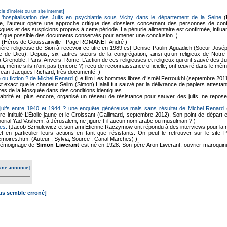
cle d'intérêt ou un site internet]
 L'hospitalisation des Juifs en psychiatrie sous Vichy dans le département de la Seine
(
ne, l'auteur opère une approche critique des dossiers concernant des personnes de confes
ques et des suspicions propres à cette période. La pénurie alimentaire est confirmée, influan
f que possible des documents conservés pour amener une conclusion. )
(Héros de Goussainville - Page ROMANET André )
ère religieuse de Sion à recevoir ce titre en 1989 est Denise Paulin-Aguadich (Soeur Joséphin
rvice de Dieu). Depuis, six autres sœurs de la congrégation, ainsi qu’un religieux de N
à Grenoble, Paris, Anvers, Rome. L’action de ces religieuses et religieux qui ont sauvé des 
, qui, même s’ils n’ont pas (encore ?) reçu de reconnaissance officielle, ont œuvré dans le mê
Jean-Jacques Richard, très documenté. )
 ou fiction ? de Michel Renard
(Le film Les hommes libres d'Ismël Ferroukhi (septembre 2011
 est exact que le chanteur Selim (Simon) Halali fut sauvé par la délivrance de papiers attest
es de la Mosquée dans des conditions identiques.
brité et, plus encore, organisé un réseau de résistance pour sauver des juifs, ne repose
juifs entre 1940 et 1944 ? une enquête généreuse mais sans résultat de Michel Renard
(
vre intitulé L’Étoile jaune et le Croissant (Gallimard, septembre 2012). Son point de dépar
morial Yad Vashem, à Jérusalem, ne figure-t-il aucun nom arabe ou musulman ? )
es.
(Jacob Szmulewicz et son ami Étienne Raczymow ont répondu à des interviews pour la r
et en particulier leurs actions en tant que résistants. On peut le retrouver sur le site
moires.htm. (Auteur : Sylvia, Source : Canal Marches) )
émoignage de
Simon Liwerant
est né en 1928. Son père Aron Liwerant, ouvrier maroquini
une annonce]
ous semble erroné]