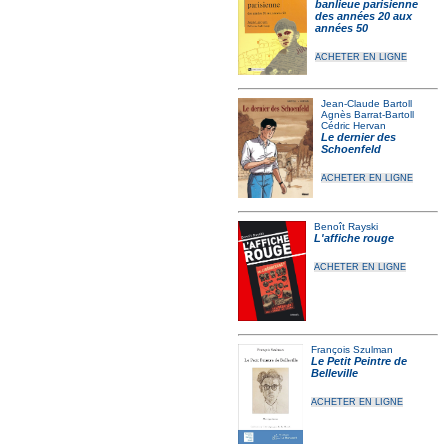
banlieue parisienne
des années 20 aux
années 50
ACHETER EN LIGNE
Jean-Claude Bartoll
Agnès Barrat-Bartoll
Cédric Hervan
Le dernier des
Schoenfeld
ACHETER EN LIGNE
Benoît Rayski
L'affiche rouge
ACHETER EN LIGNE
François Szulman
Le Petit Peintre de
Belleville
ACHETER EN LIGNE