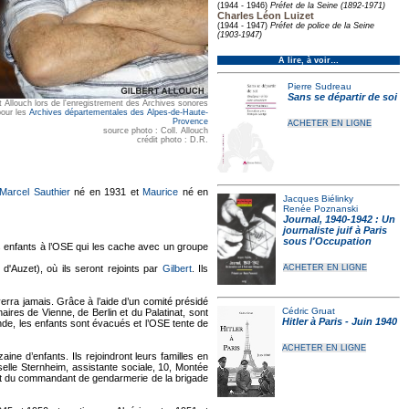
(1944 - 1946)
Préfet de la Seine (1892-1971)
Charles Léon Luizet
(1944 - 1947)
Préfet de police de la Seine
(1903-1947)
À lire, à voir…
Pierre Sudreau
Sans se départir de soi
t Allouch lors de l'enregistrement des Archives sonores
pour les
Archives départementales des Alpes-de-Haute-
Provence
ACHETER EN LIGNE
source photo : Coll. Allouch
crédit photo : D.R.
Marcel Sauthier
né en 1931 et
Maurice
né en
Jacques Biélinky
Renée Poznanski
Journal, 1940-1942 : Un
journaliste juif à Paris
sous l'Occupation
s enfants à l’OSE qui les cache avec un groupe
'Auzet), où ils seront rejoints par
Gilbert
. Ils
ACHETER EN LIGNE
verra jamais. Grâce à l’aide d’un comité présidé
Cédric Gruat
aires de Vienne, de Berlin et du Palatinat, sont
Hitler à Paris - Juin 1940
nde, les enfants sont évacués et l’OSE tente de
ACHETER EN LIGNE
ine d’enfants. Ils rejoindront leurs familles en
elle Sternheim, assistante sociale, 10, Montée
ort du commandant de gendarmerie de la brigade