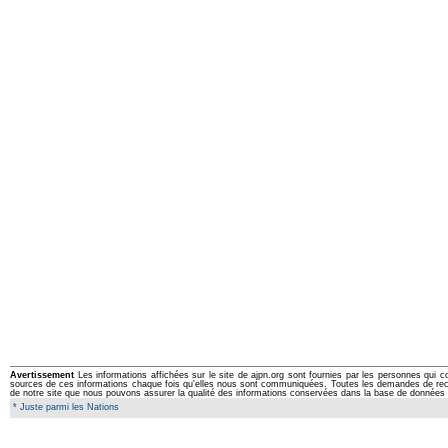
Avertissement
Les informations affichées sur le site de ajpn.org sont fournies par les personnes qui c
sources de ces informations chaque fois qu'elles nous sont communiquées. Toutes les demandes de rectifi
de notre site que nous pouvons assurer la qualité des informations conservées dans la base de données 
* Juste parmi les Nations