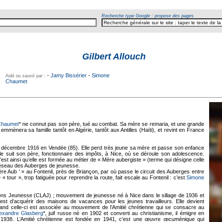
Recherche type Google : propose des pages
Gilbert Allouch
-
Jamy Bissérier
-
Simone
Aidé ou sauvé par :
Chaumet
Chaumet
* ne connut pas son père, tué au combat. Sa mère se remaria, et une grande
 emmènera sa famille tantôt en Algérie, tantôt aux Antilles (Haïti), et revint en France
25 décembre 1916 en Vendée (85). Elle perd très jeune sa mère et passe son enfance
le suit son père, fonctionnaire des impôts, à Nice, où se déroule son adolescence.
c’est ainsi qu’elle est formée au métier de « Mère aubergiste » (terme qui désigne celle
réseau des Auberges de jeunesse.
re Aub ‘ » au Fontenil, près de Briançon, par où passe le circuit des Auberges entre
 tour », trop fatiguée pour reprendre la route, fait escale au Fontenil : c’est
Simone
ctions Jeunesse (CLAJ) ; mouvement de jeunesse né à Nice dans le sillage de 1936 et
 est d’acquérir des maisons de vacances pour les jeunes travailleurs. Elle devient
uand celle-ci est associée au mouvement de l’Amitié chrétienne qui se consacre au
exandre Glasberg
*, juif russe né en 1902 et converti au christianisme, il émigre en
1938. L’Amitié chrétienne est fondée en 1941, c’est une œuvre œcuménique qui