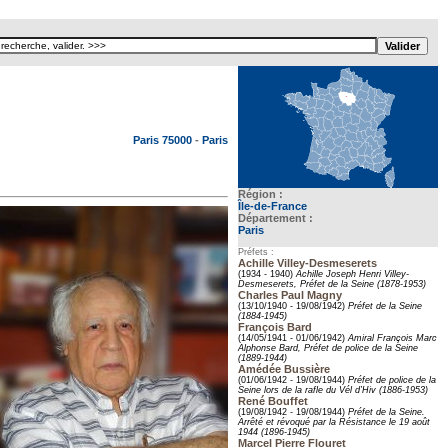
Texte pour ecartement lateral
Paris 75000
-
Paris
Région :
Île-de-France
Département :
Paris
Préfets :
Achille Villey-Desmeserets
(1934 - 1940)
Achille Joseph Henri Villey-
Desmeserets, Préfet de la Seine (1878-1953)
Charles Paul Magny
(13/10/1940 - 19/08/1942)
Préfet de la Seine
(1884-1945)
François Bard
(14/05/1941 - 01/06/1942)
Amiral François Marc
Alphonse Bard, Préfet de police de la Seine
(1889-1944)
Amédée Bussière
(01/06/1942 - 19/08/1944)
Préfet de police de la
Seine lors de la rafle du Vél d’Hiv (1886-1953)
René Bouffet
(19/08/1942 - 19/08/1944)
Préfet de la Seine.
Arrêté et révoqué par la Résistance le 19 août
1944 (1896-1945)
Marcel Pierre Flouret