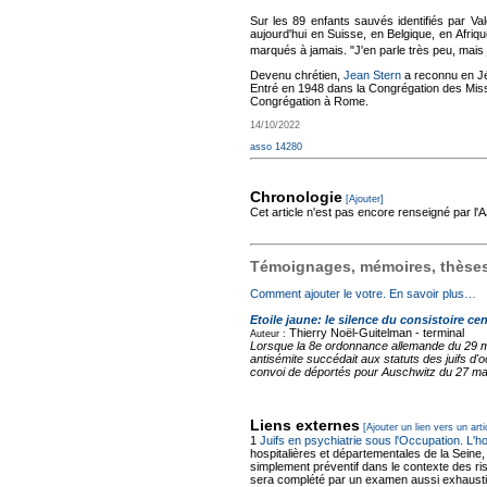
Sur les 89 enfants sauvés identifiés par Va
aujourd'hui en Suisse, en Belgique, en Afriqu
marqués à jamais. "J'en parle très peu, mais 
Devenu chrétien,
Jean Stern
a reconnu en Jé
Entré en 1948 dans la Congrégation des Missi
Congrégation à Rome.
14/10/2022
asso 14280
Chronologie
[Ajouter]
Cet article n'est pas encore renseigné par l
Témoignages, mémoires, thèses,
Comment ajouter le votre. En savoir plus…
Etoile jaune: le silence du consistoire cen
Thierry Noël-Guitelman -
terminal
Auteur :
Lorsque la 8e ordonnance allemande du 29 mai 
antisémite succédait aux statuts des juifs d'
convoi de déportés pour Auschwitz du 27 mars
Liens externes
[Ajouter un lien vers un arti
1
Juifs en psychiatrie sous l'Occupation. L'h
hospitalières et départementales de la Seine,
simplement préventif dans le contexte des ris
sera complété par un examen aussi exhausti