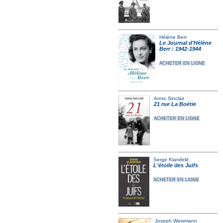
Hélène Berr
Le Journal d'Hélène
Berr : 1942-1944
ACHETER EN LIGNE
Anne Sinclair
21 rue La Boétie
ACHETER EN LIGNE
Serge Klarsfeld
L'étoile des Juifs
ACHETER EN LIGNE
Joseph Weismann