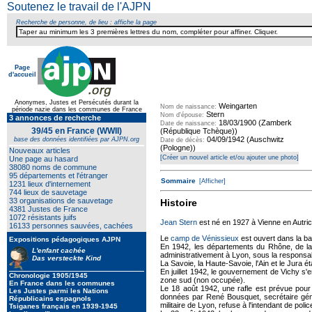
Soutenez le travail de l'AJPN
Recherche de personne, de lieu : affiche la page
Page
d'accueil
Texte pour ecartement lateral
Anonymes, Justes et Persécutés durant la
Weingarten
Nom de naissance:
période nazie dans les communes de France
Stern
Nom d'épouse:
3 annonces de recherche
18/03/1900 (Zamberk
Date de naissance:
39/45 en France (WWII)
(République Tchèque))
04/09/1942 (Auschwitz
base des données identifiées par AJPN.org
Date de décès:
(Pologne))
Nouveaux articles
[Créer un nouvel article et/ou ajouter une photo]
Une page au hasard
38080 noms de commune
95 départements et l'étranger
Sommaire
[Afficher]
1231 lieux d'internement
744 lieux de sauvetage
33 organisations de sauvetage
Histoire
4381 Justes de France
1072 résistants juifs
Jean Stern
est né en 1927 à Vienne en Autriche,
16133 personnes sauvées, cachées
Le
camp de Vénissieux
est ouvert dans la ba
Expositions pédagogiques AJPN
En 1942, les départements du Rhône, de la L
L'enfant cachée
administrativement à Lyon, sous la responsa
Das versteckte Kind
La Savoie, la Haute-Savoie, l'Ain et le Jura 
En juillet 1942, le gouvernement de Vichy s'e
Chronologie 1905/1945
zone sud (non occupée).
En France dans les communes
Le 18 août 1942, une rafle est prévue pour 
Les Justes parmi les Nations
données par René Bousquet, secrétaire génér
Républicains espagnols
militaire de Lyon, refuse à l'intendant de po
Tsiganes français en 1939-1945