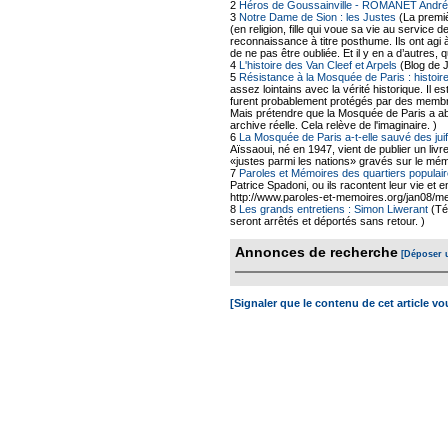
2
Héros de Goussainville - ROMANET André
3
Notre Dame de Sion : les Justes
(La premiè
(en religion, fille qui voue sa vie au servic
reconnaissance à titre posthume. Ils ont agi 
de ne pas être oubliée. Et il y en a d’autres
4
L'histoire des Van Cleef et Arpels
(Blog de 
5
Résistance à la Mosquée de Paris : histoire
assez lointains avec la vérité historique. Il 
furent probablement protégés par des membr
Mais prétendre que la Mosquée de Paris a abr
archive réelle. Cela relève de l'imaginaire. )
6
La Mosquée de Paris a-t-elle sauvé des ju
Aïssaoui, né en 1947, vient de publier un livr
«justes parmi les nations» gravés sur le mé
7
Paroles et Mémoires des quartiers populair
Patrice Spadoni, ou ils racontent leur vie et 
http://www.paroles-et-memoires.org/jan08/me
8
Les grands entretiens : Simon Liwerant
(Té
seront arrêtés et déportés sans retour. )
Annonces de recherche
[Déposer 
[Signaler que le contenu de cet article v