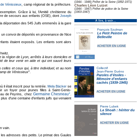
(1944 - 1946)
Préfet de la Seine (1892-1971)
de Vénissieux
, camp régional de la préfecture.
Charles Léon Luizet
(1944 - 1947)
Préfet de police de la Seine
exemption. Grâce à lui, l'Amitié chrétienne du
(1903-1947)
uvre de secours aux enfants (OSE), dont
Joseph
À lire, à voir…
 la déportation des 545 Juifs emmenés à la gare
François Szulman
Le Petit Peintre de
ns un convoi de déportés en provenance de Nice
Belleville
fants étaient exposés. Les enfants sont alors
ACHETER EN LIGNE
hwitz.
 la région de Lyon, arrêtés à leurs domiciles et
é de leur venir en aide et qui ont sauvé leurs
 celles et ceux qui, à titre individuel, et au nom
Collectif
Jean-Pierre Guéno
 camp de Vénissieux
".
Paroles d'étoiles -
Mémoire d'enfants
cachés (1939-1945)
l était inscrit pour la rentrée.
Mela Bäcker
se
r un foyer pour jeunes filles à Saint-Genis-
ACHETER EN LIGNE
Germaine Chesneau
*
âteau de Peyrins, chez
.
plus d'une centaine d'enfants juifs qui venaient
Pierre Lubek
La Shoah : hériter du
silence
ACHETER EN LIGNE
n vain.
r les adresses des petits. Le primat des Gaules