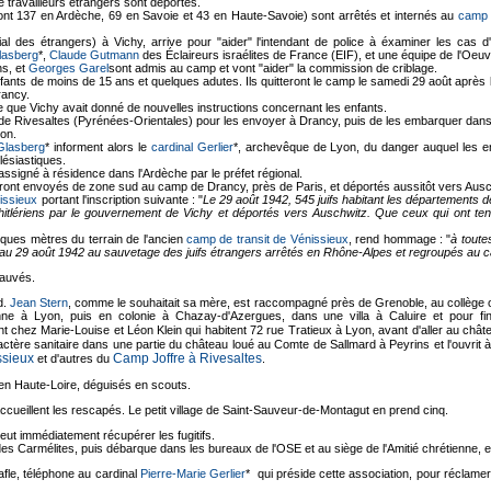
travailleurs étrangers sont déportés.
dont 137 en Ardèche, 69 en Savoie et 43 en Haute-Savoie) sont arrêtés et internés au
camp 
al des étrangers) à Vichy, arrive pour "aider" l'intendant de police à éxaminer les cas d'
lasberg
*,
Claude Gutmann
des Éclaireurs israélites de France (EIF), et une équipe de l'Oe
ns, et
Georges Garel
sont admis au camp et vont "aider" la commission de criblage.
enfants de moins de 15 ans et quelques adutes. Ils quitteront le camp le samedi 29 août après
rancy.
e que Vichy avait donné de nouvelles instructions concernant les enfants.
 de Rivesaltes (Pyrénées-Orientales) pour les envoyer à Drancy, puis de les embarquer da
yon.
Glasberg
* informent alors le
cardinal Gerlier
*, archevêque de Lyon, du danger auquel les en
lésiastiques.
 assigné à résidence dans l'Ardèche par le préfet régional.
ront envoyés de zone sud au camp de Drancy, près de Paris, et déportés aussitôt vers Ausc
issieux
portant l'inscription suivante : "
Le 29 août 1942, 545 juifs habitant les départements de
hitlériens par le gouvernement de Vichy et déportés vers Auschwitz. Que ceux qui ont tent
ques mètres du terrain de l'ancien
camp de transit de Vénissieux
, rend hommage : "
à toutes
26 au 29 août 1942 au sauvetage des juifs étrangers arrêtés en Rhône-Alpes et regroupés au
sauvés.
d.
Jean Stern
, comme le souhaitait sa mère, est raccompagné près de Grenoble, au collège où i
nne à Lyon, puis en colonie à Chazay-d'Azergues, dans une villa à Caluire et pour fini
t chez Marie-Louise et Léon Klein qui habitent 72 rue Tratieux à Lyon, avant d'aller au ch
ractère sanitaire dans une partie du château loué au Comte de Sallmard à Peyrins et l'ouvrit à 
sieux
Camp Joffre à Rivesaltes
et d'autres du
.
en Haute-Loire, déguisés en scouts.
 accueillent les rescapés. Le petit village de Saint-Sauveur-de-Montagut en prend cinq.
veut immédiatement récupérer les fugitifs.
 des Carmélites, puis débarque dans les bureaux de l'OSE et au siège de l'Amitié chrétienne, e
afle, téléphone au cardinal
Pierre-Marie Gerlier
* qui préside cette association, pour réclame