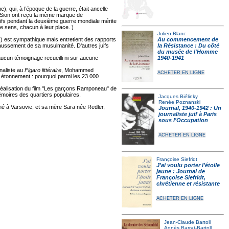
, qui, à l’époque de la guerre, était ancelle
de Sion ont reçu la même marque de
Juifs pendant la deuxième guerre mondiale mérite
me sens, chacun à leur place. )
Julien Blanc
) est sympathique mais entretient des rapports
Au commencement de
t faussement de sa musulmanité. D'autres juifs
la Résistance : Du côté
du musée de l'Homme
aucun témoignage recueilli ni sur aucune
1940-1941
naliste au
Figaro littéraire
, Mohammed
ACHETER EN LIGNE
un étonnement : pourquoi parmi les 23 000
éalisation du film "Les garçons Ramponeau" de
Mémoires des quartiers populaires.
Jacques Biélinky
Renée Poznanski
né à Varsovie, et sa mère Sara née Redler,
Journal, 1940-1942 : Un
journaliste juif à Paris
sous l'Occupation
ACHETER EN LIGNE
Françoise Siefridt
J'ai voulu porter l'étoile
jaune : Journal de
Françoise Siefridt,
chrétienne et résistante
ACHETER EN LIGNE
Jean-Claude Bartoll
Agnès Barrat-Bartoll