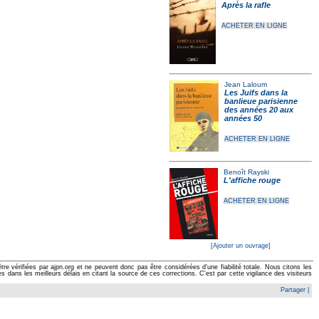
Après la rafle
ACHETER EN LIGNE
Jean Laloum
Les Juifs dans la
banlieue parisienne
des années 20 aux
années 50
ACHETER EN LIGNE
Benoît Rayski
L'affiche rouge
ACHETER EN LIGNE
[Ajouter un ouvrage]
e vérifiées par ajpn.org et ne peuvent donc pas être considérées d'une fiabilité totale. Nous citons les
ans les meilleurs délais en citant la source de ces corrections. C'est par cette vigilance des visiteurs
Partager
|