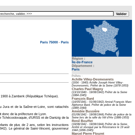
Texte pour ecartement lateral
Paris 75000
-
Paris
Région :
Île-de-France
Département :
Paris
Préfets :
Achille Villey-Desmeserets
(1934 - 1940)
Achille Joseph Henri Villey-
Desmeserets, Préfet de la Seine (1878-1953)
Charles Paul Magny
(13/10/1940 - 19/08/1942)
Préfet de la Seine
(1884-1945)
 1900 à Zamberk (République Tchèque).
François Bard
(14/05/1941 - 01/06/1942)
Amiral François Marc
Alphonse Bard, Préfet de police de la Seine
u Jura et de la Saône-et-Loire, sont rattachés
(1889-1944)
Amédée Bussière
it donc de la préfecture de Lyon.
(01/06/1942 - 19/08/1944)
Préfet de police de la
, de Tchécoslovaquie, d'URSS et de Dantzig de la
Seine lors de la rafle du Vél d’Hiv (1886-1953)
René Bouffet
(19/08/1942 - 19/08/1944)
Préfet de la Seine.
fants de plus de 2 ans, selon les instructions
Arrêté et révoqué par la Résistance le 19 août
1942). Le général de Saint-Vincent, gouverneur
1944 (1896-1945)
Marcel Pierre Flouret