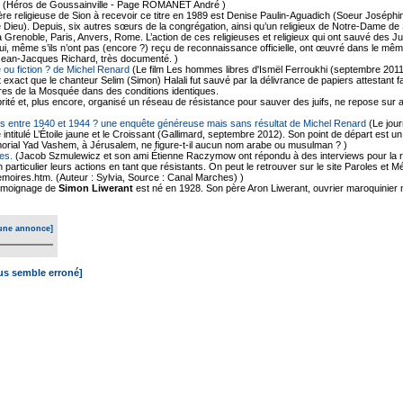
(Héros de Goussainville - Page ROMANET André )
re religieuse de Sion à recevoir ce titre en 1989 est Denise Paulin-Aguadich (Soeur Joséphine)
e de Dieu). Depuis, six autres sœurs de la congrégation, ainsi qu’un religieux de Notre-Dame 
à Grenoble, Paris, Anvers, Rome. L’action de ces religieuses et religieux qui ont sauvé des 
, qui, même s’ils n’ont pas (encore ?) reçu de reconnaissance officielle, ont œuvré dans le mê
Jean-Jacques Richard, très documenté. )
 ou fiction ? de Michel Renard
(Le film Les hommes libres d'Ismël Ferroukhi (septembre 2011
est exact que le chanteur Selim (Simon) Halali fut sauvé par la délivrance de papiers attestan
es de la Mosquée dans des conditions identiques.
ité et, plus encore, organisé un réseau de résistance pour sauver des juifs, ne repose sur 
ifs entre 1940 et 1944 ? une enquête généreuse mais sans résultat de Michel Renard
(Le jour
e intitulé L’Étoile jaune et le Croissant (Gallimard, septembre 2012). Son point de départ est 
morial Yad Vashem, à Jérusalem, ne figure-t-il aucun nom arabe ou musulman ? )
es.
(Jacob Szmulewicz et son ami Étienne Raczymow ont répondu à des interviews pour la r
en particulier leurs actions en tant que résistants. On peut le retrouver sur le site Paroles et 
moires.htm. (Auteur : Sylvia, Source : Canal Marches) )
moignage de
Simon Liwerant
est né en 1928. Son père Aron Liwerant, ouvrier maroquinier 
une annonce]
ous semble erroné]