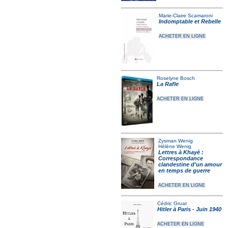
Marie-Claire Scamaroni
Indomptable et Rebelle
ACHETER EN LIGNE
Roselyne Bosch
La Rafle
ACHETER EN LIGNE
Zysman Wenig
Hélène Wenig
Lettres à Khayè :
Correspondance
clandestine d'un amour
en temps de guerre
ACHETER EN LIGNE
Cédric Gruat
Hitler à Paris - Juin 1940
ACHETER EN LIGNE