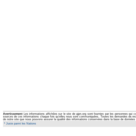
Avertissement
Les informations affichées sur le site de ajpn.org sont fournies par les personnes qui c
sources de ces informations chaque fois qu'elles nous sont communiquées. Toutes les demandes de rectifi
de notre site que nous pouvons assurer la qualité des informations conservées dans la base de données 
* Juste parmi les Nations