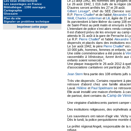
Le 23 août 1942, les hommes des groupes de 
Les lieux d'internement
Les sauvetages en France
Le 26 août 1942, 1 016 Juifs de la région (
Bibliothèque : 1390 ouvrages
D'autres seront arrêtés les 27 et 28 août.
Cartographie
Gilbert Lesage
*, chef du SEE (Service soci
Glossaire
R.P.
Pierre Chaillet
* et de l'abbé
Alexandre G
Weill
,
Charles Lederman
et
Lili
, âgée de 21 a
Plan du site
Signaler un problème technique
Ils parviendont à faire libérer du camp 108 
de Saint-Priest au petit matin et envoyés à D
Imprimer cette page
L'intendant de police s'est alors rendu compt
Il est d'abord prévu de les envoyer au camp
attendu le 31 août à la gare de Perrache à L
Le R.P.
Pierre Chaillet
* et l'abbé
Alexandre 
dispersés et placés dans des institutions ecc
Le 1er août 1942, le père
Pierre Chaillet
* est
10 000 juifs, hommes, femmes et enfants, se
Une stèle commémorative a été posée à
Vén
rassemblés à Vénissieux, furent livrés aux 
enfants soient remerciés
."
Une plaque inaugurée le 26 août 2012 à quel
d'associations caritatives ont participé du 
Jean Stern
fera partie des 108 enfants juifs 
Très vite dispersés. Certains repartent à pie
retrouve d'abord chez une famille alsacie
Laval.
Hélène
et
Paul Spielmann
se retrouven
Elle avait installé une maison d'enfants à ca
Camp de Vénis
de partout, dont certains du
Une vingtaine d'adolescents partent camper 
Des institutions religieuses, des orphelinats
Les sauveteurs ont raison d'agir vite. Vichy 
Dès le lundi, la police perquisitionne montée
Le préfet régional Angeli, responsable de la r
refuse.