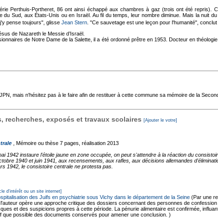
lérie Perthuis-Portheret, 86 ont ainsi échappé aux chambres à gaz (trois ont été repris). C
e du Sud, aux États-Unis ou en Israël. Au fil du temps, leur nombre diminue. Mais la nuit du
j'y pense toujours", glisse
Jean Stern
. "Ce sauvetage est une leçon pour l'humanité", conclut l
sus de Nazareth le Messie d’Israël.
onnaires de Notre Dame de la Salette, il a été ordonné prêtre en 1953. Docteur en théologie 
'AJPN, mais n'hésitez pas à le faire afin de restituer à cette commune sa mémoire de la Seco
 recherches, exposés et travaux scolaires
[Ajouter le votre]
trale
, Mémoire ou thèse
7 pages, réalisation 2013
1942 instaure l'étoile jaune en zone occupée, on peut s'attendre à la réaction du consistoire
octobre 1940 et juin 1941, aux recensements, aux rafles, aux décisions allemandes d'éliminati
 1942, le consistoire centrale ne protesta pas.
cle d'intérêt ou un site internet]
ospitalisation des Juifs en psychiatrie sous Vichy dans le département de la Seine
(Par une r
 l'auteur opère une approche critique des dossiers concernant des personnes de confession ju
ques et des suspicions propres à cette période. La pénurie alimentaire est confirmée, influant
f que possible des documents conservés pour amener une conclusion. )