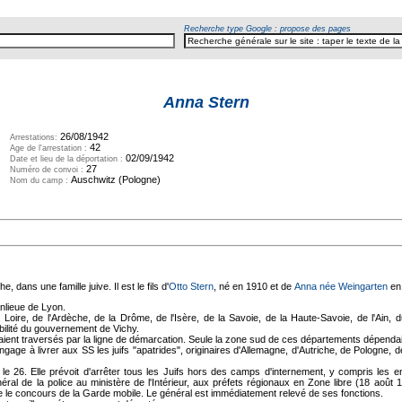
Recherche type Google : propose des pages
Anna Stern
26/08/1942
Arrestations:
42
Age de l'arrestation :
02/09/1942
Date et lieu de la déportation :
27
Numéro de convoi :
Auschwitz (Pologne)
Nom du camp :
 dans une famille juive. Il est le fils d'
Otto Stern
, né en 1910 et de
Anna née Weingarten
en
nlieue de Lyon.
oire, de l'Ardèche, de la Drôme, de l'Isère, de la Savoie, de la Haute-Savoie, de l'Ain, d
bilité du gouvernement de Vichy.
étaient traversés par la ligne de démarcation. Seule la zone sud de ces départements dépenda
ngage à livrer aux SS les juifs "apatrides", originaires d'Allemagne, d'Autriche, de Pologne
le 26. Elle prévoit d'arrêter tous les Juifs hors des camps d'internement, y compris les en
al de la police au ministère de l'Intérieur, aux préfets régionaux en Zone libre (18 août 
lice le concours de la Garde mobile. Le général est immédiatement relevé de ses fonctions.