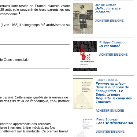
Janine Gerson
ertains sont restés en France, d'autres vivent
Bella : Itinéraire
 29 août et le souvenir de leurs parents les ont
mémoriel
1
'historienne.
ACHETER EN LIGNE
(Lyon 1965) il a longtemps été archiviste de sa
Philippe Castetbon
Ici est tombé
ACHETER EN LIGNE
nde Guerre mondiale.
France Hamelin
Femmes en prison
dans la nuit noire de
l'occupation - Le
Dépôt, la petite
 central. Cette étape ignoble de la répression
Roquette, le camp des
on des juifs de la vie économique, et au premier
Tourelles
ACHETER EN LIGNE
Pierre Sudreau
Sans se départir de soi
echerche approfondie des archives
ive internées à titre médical, parfois
 nettement sur la morbidité. Ce premier travail
ACHETER EN LIGNE