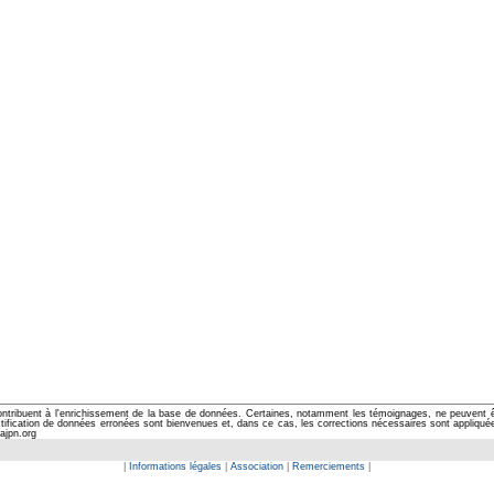
ontribuent à l'enrichissement de la base de données. Certaines, notamment les témoignages, ne peuvent êtr
cation de données erronées sont bienvenues et, dans ce cas, les corrections nécessaires sont appliquées d
ajpn.org
|
Informations légales
|
Association
|
Remerciements
|