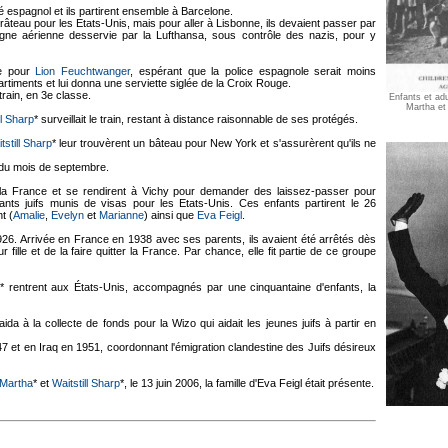
té espagnol et ils partirent ensemble à Barcelone.
 râteau pour les Etats-Unis, mais pour aller à Lisbonne, ils devaient passer par
e ligne aérienne desservie par la Lufthansa, sous contrôle des nazis, pour y
se pour
Lion Feuchtwanger
, espérant que la police espagnole serait moins
iments et lui donna une serviette siglée de la Croix Rouge.
rain, en 3e classe.
Enfants et ad
Martha et 
ll Sharp
* surveillait le train, restant à distance raisonnable de ses protégés.
tstill Sharp
* leur trouvèrent un bâteau pour New York et s'assurèrent qu'ils ne
n du mois de septembre.
r la France et se rendirent à Vichy pour demander des laissez-passer pour
nts juifs munis de visas pour les Etats-Unis. Ces enfants partirent le 26
t (
Amalie
,
Evelyn
et
Marianne
) ainsi que
Eva Feigl
.
926. Arrivée en France en 1938 avec ses parents, ils avaient été arrêtés dès
ille et de la faire quitter la France. Par chance, elle fit partie de ce groupe
* rentrent aux États-Unis, accompagnés par une cinquantaine d'enfants, la
 aida à la collecte de fonds pour la Wizo qui aidait les jeunes juifs à partir en
7 et en Iraq en 1951, coordonnant l'émigration clandestine des Juifs désireux
Martha
* et
Waitstill Sharp
*, le 13 juin 2006, la famille d'Eva Feigl était présente.