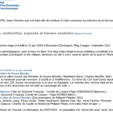
eigl
 Feuchtwanger
Feuchtwanger
'AJPN, mais n'hésitez pas à le faire afin de restituer à cette commune sa mémoire de la Seco
 recherches, exposés et travaux scolaires
[Ajouter le votre]
mme otage et fusillé le 11 juin 1944 à Mussidan (Dordogne), Blog
2 pages, réalisation 2011
es généalogiques, puis la mise en ligne d'un blog (http://majoresorum.eklablog.com)dédié à
ssidan (Dordogne) et les villages alentours où elle a vécu toute la durée de la guerre. Plus
cle d'intérêt ou un site internet]
istides de Sousa Mendes
ns le sillon creusé par Aristides de Sousa Mendès, Madeleine Barot, Charles Altorffer, Ma
a modestie pourrait renvoyer à l’oubli et à l’indifférence. Ce livret du Crif Sud-Ouest Aqu
 des 225 Justes récompensés à ce jour en Aquitaine. La moindre des choses était de leur 
i eux ni les anonymes qui ont aidé au sauvetage de Juifs. )
Alphonse
(Site du Souvenir Français - Comité de Loudun Page GABORIAUD Alphonse )
(Souvenir Français Comité de Loudun - Page ROWEK Albert )
ve dias de Sousa Mendes
(Documentaires de Mélanie Pelletier, 2012.
Andrée Lotey, Elvira Limão, Hellen Kaufmann, Manuel Dias Vaz, Irene Flunser Pimentel, 
Salazar, Charles de Gaulle, le Maréchal Philippe Pétain, et le rabin Haïm Kruger. )
Article du Journal La Montagne du 04/07/2021: la population est remerciée pour avoir proté