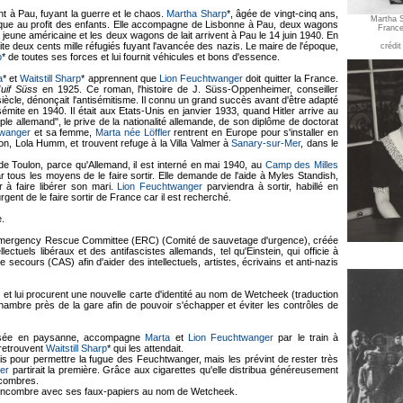
ent à Pau, fuyant la guerre et le chaos.
Martha Sharp
*, âgée de vingt-cinq ans,
Martha S
rique au profit des enfants. Elle accompagne de Lisbonne à Pau, deux wagons
France
 jeune américaine et les deux wagons de lait arrivent à Pau le 14 juin 1940. En
ite deux cents mille réfugiés fuyant l'avancée des nazis. Le maire de l'époque,
crédi
p
* de toutes ses forces et lui fournit véhicules et bons d'essence.
a
* et
Waitstill Sharp
* apprennent que
Lion Feuchtwanger
doit quitter la France.
uif Süss
en 1925. Ce roman, l'histoire de J. Süss-Oppenheimer, conseiller
iècle, dénonçait l'antisémitisme. Il connu un grand succès avant d'être adapté
ite en 1940. Il était aux Etats-Unis en janvier 1933, quand Hitler arrive au
le allemand", le prive de la nationalité allemande, de son diplôme de doctorat
twanger
et sa femme,
Marta née Löffler
rentrent en Europe pour s'installer en
n, Lola Humm, et trouvent refuge à la Villa Valmer à
Sanary-sur-Mer
, dans le
de Toulon, parce qu'Allemand, il est interné en mai 1940, au
Camp des Milles
tous les moyens de le faire sortir. Elle demande de l'aide à Myles Standish,
r à faire libérer son mari.
Lion Feuchtwanger
parviendra à sortir, habillé en
rgent de le faire sortir de France car il est recherché.
e.
'Emergency Rescue Committee (ERC) (Comité de sauvetage d'urgence), créée
ctuels libéraux et des antifascistes allemands, tel qu'Einstein, qui officie à
secours (CAS) afin d'aider des intellectuels, artistes, écrivains et anti-nazis
e et lui procurent une nouvelle carte d'identité au nom de Wetcheek (traduction
hambre près de la gare afin de pouvoir s'échapper et éviter les contrôles de
isée en paysanne, accompagne
Marta
et
Lion Feuchtwanger
par le train à
 retrouvent
Waitstill Sharp
* qui les attendait.
ais pour permettre la fugue des Feuchtwanger, mais les prévint de rester très
er
partirait la première. Grâce aux cigarettes qu'elle distribua généreusement
ncombres.
ncombre avec ses faux-papiers au nom de Wetcheek.