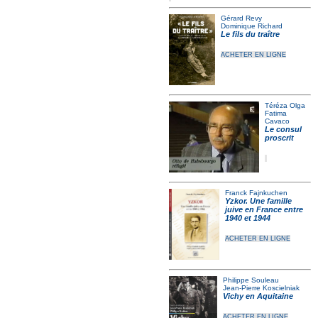
Gérard Revy
Dominique Richard
Le fils du traître
ACHETER EN LIGNE
Téréza Olga
Fatima
Cavaco
Le consul
proscrit
Franck Fajnkuchen
Yzkor. Une famille
juive en France entre
1940 et 1944
ACHETER EN LIGNE
Philippe Souleau
Jean-Pierre Koscielniak
Vichy en Aquitaine
ACHETER EN LIGNE