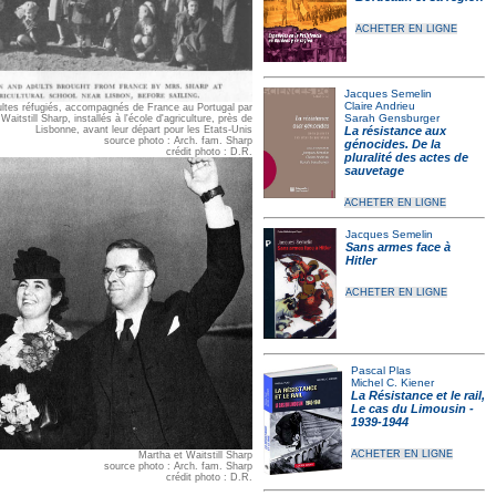
ACHETER EN LIGNE
Jacques Semelin
Claire Andrieu
ultes réfugiés, accompagnés de France au Portugal par
Sarah Gensburger
Waitstill Sharp, installés à l'école d'agriculture, près de
Lisbonne, avant leur départ pour les Etats-Unis
La résistance aux
source photo : Arch. fam. Sharp
génocides. De la
crédit photo : D.R.
pluralité des actes de
sauvetage
ACHETER EN LIGNE
Jacques Semelin
Sans armes face à
Hitler
ACHETER EN LIGNE
Pascal Plas
Michel C. Kiener
La Résistance et le rail,
Le cas du Limousin -
1939-1944
ACHETER EN LIGNE
Martha et Waitstill Sharp
source photo : Arch. fam. Sharp
crédit photo : D.R.