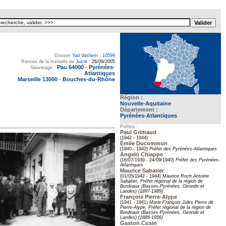
Dossier
Yad Vashem
:
10599
Remise de la médaille de
Juste
:
26/09/2005
Pau 64000
-
Pyrénées-
Sauvetage :
Atlantiques
Marseille 13000
-
Bouches-du-Rhône
Région :
Nouvelle-Aquitaine
Département :
Pyrénées-Atlantiques
Préfets :
Paul Grimaud
(1942 - 1944)
Émile Ducommun
(1940 - 1942)
Préfet des Pyrénées-Atlantiques
Angelo Chiappe
(16/07/1939 - 24/09/1940)
Préfet des Pyrénées-
Atlantiques
Maurice Sabatier
(01/05/1942 - 1944)
Maurice Roch Antoine
Sabatier, Préfet régional de la région de
Bordeaux (Basses-Pyrénées, Gironde et
Landes) (1897-1989)
François Pierre-Alype
(1941 - 1941)
Marie François Jules Pierre dit
Pierre-Alype, Préfet régional de la région de
Bordeaux (Basses-Pyrénées, Gironde et
Landes) (1886-1956)
Gaston Cusin