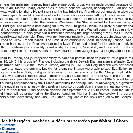
 near the main train station, from where one could cross via an underground passage direc
tember 1940, Martha Sharp, dressed as a native peasant woman, accompanied Lion and Ma
 was waiting for them. He told them that he had bribed the French border guards to allow the
 the same guards would be on duty when the Feuchtwangers would attempt their crossing. I
t she freely distributed to the guards, she distracted them for enough time to be allowed to pa
his false identity card under the name of Wetcheek. The Sharps waited for them on the Spa
 Portugal, and catch a boat sailing for New York. To get to Lisbon, the party of four first h
d Nazi-controlled) Lufthansa, so instead they went by train. Waitstill bought a first-class tick
that compartment. He also gave him a briefcase bearing the large heading “Red Cross.” Lion’s 
aitstill watched over Lion Feuchtwanger, keeping inquisitive travelers at a safe distance, so 
eturned to Vichy French hands. The Fascist dictatorship in Spain, headed by Franco, was at 
ed to hand over Lion Feuchtwanger to the Nazis if they had asked for him. Arriving safely in
 the Feuchtwangers to quickly board a ship heading for New York, and they sailed at the 
their entry into the United States. In 1976, Marta Feuchtwanger gave a lengthy account of t
ned to France, and journeyed to Vichy to plead for permits (laissez-passer) for a group of c
26, 1940 this group left France, including the three Jewish Diamant sisters (Amalie, Evel
e armed with US visas. Born in Vienna, Austria in 1926, Eva Feigl had fled with her paren
 ways to leave the country. Luckily for them, the Sharps were able to add Eva Esther to t
igl lives in New York, and gave testimony of her timely rescue by the Sharp couple. Afte
and was active in helping Jewish children reach Israel under the Youth Aliyah program. In t
e emigration possibilities for Jews desirous to leave for Israel. She died in 1999; Waitstill ha
rst of being apprehended by the French authorities for helping Lion Feuchtwanger, a fugitive f
 the equal risks of arrest while traveling incognito through Spain, a country leaning towar
tives of Nazi terror – Yad Vashem decided on September 9, 2005 to confer upon the late Wai
e of honor will be presented to the Sharps’ daughter, Martha Sharp Joukowsky, in a cere
ers of the Sharp family, and Mrs. Eva Esther Feigl, one of the Jews rescued by the Sharps.
lles hébergées, cachées, aidées ou sauvées par Waitstill Sharp
e Diamant
n Diamant
nne Diamant