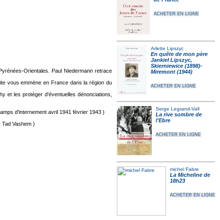
ACHETER EN LIGNE
Arlette Lipszyc
En quête de mon père
Jankiel Lipszyc,
Skierniewice (1898)-
Pyrénées-Orientales. Paul Niedermann retrace
Miremont (1944)
site vous emmène en France dans la région du
ACHETER EN LIGNE
hy et les protéger d'éventuelles dénonciations,
Serge Legrand-Vall
mps d'internement avril 1941 février 1943 )
La rive sombre de
l'Ebre
r Tad Vashem )
ACHETER EN LIGNE
michel Fabre
La Micheline de
18h23
ACHETER EN LIGNE