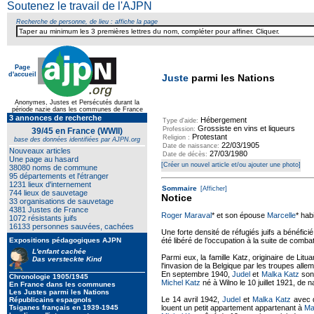
Soutenez le travail de l'AJPN
Recherche de personne, de lieu : affiche la page
Page
d'accueil
Juste
parmi les Nations
Anonymes, Justes et Persécutés durant la
période nazie dans les communes de France
3 annonces de recherche
Hébergement
Type d'aide:
Grossiste en vins et liqueurs
Profession:
39/45 en France (WWII)
Protestant
Religion :
base des données identifiées par AJPN.org
22/03/1905
Date de naissance:
Nouveaux articles
27/03/1980
Date de décès:
Une page au hasard
[Créer un nouvel article et/ou ajouter une photo]
38080 noms de commune
95 départements et l'étranger
1231 lieux d'internement
Sommaire
[Afficher]
744 lieux de sauvetage
Notice
33 organisations de sauvetage
4381 Justes de France
Roger Maraval
* et son épouse
Marcelle
* hab
1072 résistants juifs
16133 personnes sauvées, cachées
Une forte densité de réfugiés juifs a bénéfic
Expositions pédagogiques AJPN
été libéré de l’occupation à la suite de com
L'enfant cachée
Parmi eux, la famille Katz, originaire de Litu
Das versteckte Kind
l'invasion de la Belgique par les troupes all
En septembre 1940,
Judel
et
Malka Katz
sont
Chronologie 1905/1945
Michel Katz
né à Wilno le 10 juillet 1921, de n
En France dans les communes
Les Justes parmi les Nations
Le 14 avril 1942,
Judel
et
Malka Katz
avec d
Républicains espagnols
Tsiganes français en 1939-1945
louent un petit appartement appartenant à
Ma