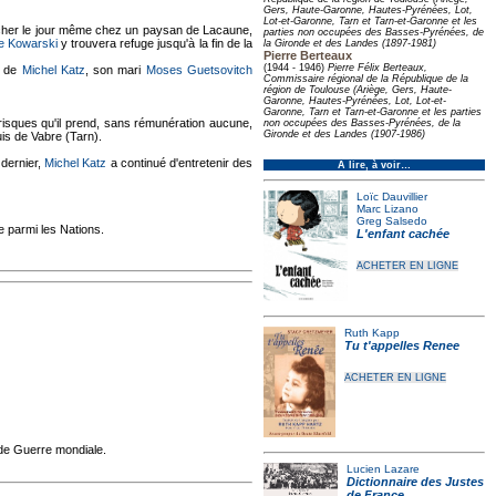
Gers, Haute-Garonne, Hautes-Pyrénées, Lot,
Lot-et-Garonne, Tarn et Tarn-et-Garonne et les
acher le jour même chez un paysan de Lacaune,
parties non occupées des Basses-Pyrénées, de
e Kowarski
y trouvera refuge jusqu'à la fin de la
la Gironde et des Landes (1897-1981)
Pierre Berteaux
(1944 - 1946)
Pierre Félix Berteaux,
r de
Michel Katz
, son mari
Moses Guetsovitch
Commissaire régional de la République de la
région de Toulouse (Ariège, Gers, Haute-
Garonne, Hautes-Pyrénées, Lot, Lot-et-
Garonne, Tarn et Tarn-et-Garonne et les parties
risques qu'il prend, sans rémunération aucune,
non occupées des Basses-Pyrénées, de la
Gironde et des Landes (1907-1986)
is de Vabre (Tarn).
 dernier,
Michel Katz
a continué d'entretenir des
À lire, à voir…
Loïc Dauvillier
Marc Lizano
Greg Salsedo
te parmi les Nations.
L'enfant cachée
ACHETER EN LIGNE
Ruth Kapp
Tu t'appelles Renee
ACHETER EN LIGNE
nde Guerre mondiale.
Lucien Lazare
Dictionnaire des Justes
de France