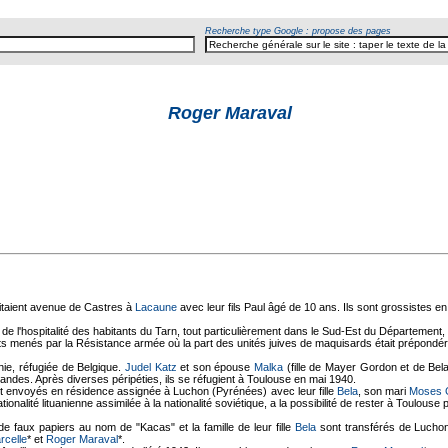
Recherche type Google : propose des pages
Roger Maraval
itaient avenue de Castres à
Lacaune
avec leur fils Paul âgé de 10 ans. Ils sont grossistes en 
ié de l'hospitalité des habitants du Tarn, tout particulièrement dans le Sud-Est du Département
bats menés par la Résistance armée où la part des unités juives de maquisards était prépondér
anie, réfugiée de Belgique.
Judel Katz
et son épouse
Malka
(fille de Mayer Gordon et de Bel
emandes. Après diverses péripéties, ils se réfugient à Toulouse en mai 1940.
 envoyés en résidence assignée à Luchon (Pyrénées) avec leur fille
Bela
, son mari
Moses G
ationalité lituanienne assimilée à la nationalité soviétique, a la possibilité de rester à Toulous
e faux papiers au nom de "Kacas" et la famille de leur fille
Bela
sont transférés de Luchon 
rcelle
* et
Roger Maraval
*.