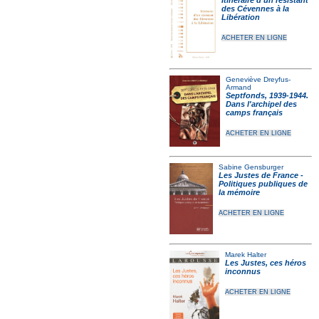
Itinéraire d’un résistant
des Cévennes à la
Libération
ACHETER EN LIGNE
Geneviève Dreyfus-
Armand
Septfonds, 1939-1944.
Dans l'archipel des
camps français
ACHETER EN LIGNE
Sabine Gensburger
Les Justes de France -
Politiques publiques de
la mémoire
ACHETER EN LIGNE
Marek Halter
Les Justes, ces héros
inconnus
ACHETER EN LIGNE