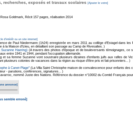
 recherches, exposés et travaux scolaires
[Ajouter le votre]
e Rosa Goldmark, Récit
157 pages, réalisation 2014
cle d'intérêt ou un site internet]
ence de Paul Niedermann (1h24) enregistrée en mars 2011 au collège d'Estagel dans les 
 à la Maison d'Izieu, en détaillant son passage au Camp de Rivesaltes. )
t Suzanne Haering)
(A travers des photos d'époque et de bouleversants témoignages, ce 
maux entre 1941 et 1944, pendant l'occupation allemande.
g et sa femme Suzanne vont soustraire plusieurs dizaines d'enfants juifs aux rafles de Vic
nt plusieurs colonies de vacances dans la région au risque d'être pris et fait prisonniers... )
istophe à Canet-Plage"
(La Villa Saint Christophe maison de convalescence pour enfants des ca
uteur - parutions, conférences, signatures... )
Cavarroc, nommé Juste des Nations. Référence du dossier n°10002 du Comité Français pou
une annonce]
ous semble erroné]