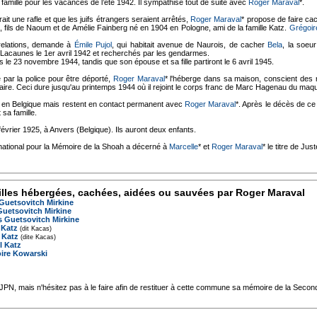
 famille pour les vacances de l’été 1942. Il sympathise tout de suite avec
Roger Maraval
*.
rait une rafle et que les juifs étrangers seraient arrêtés,
Roger Maraval
* propose de faire c
, fils de Naoum et de Amélie Fainberg né en 1904 en Pologne, ami de la famille Katz.
Grégoir
relations, demande à
Émile Pujol
, qui habitait avenue de Naurois, de cacher
Bela
, la soeu
 Lacaunes le 1er avril 1942 et recherchés par les gendarmes.
 le 23 novembre 1944, tandis que son épouse et sa fille partiront le 6 avril 1945.
par la police pour être déporté,
Roger Maraval
* l'héberge dans sa maison, conscient des 
saire. Ceci dure jusqu'au printemps 1944 où il rejoint le corps franc de Marc Hagenau du maqu
t en Belgique mais restent en contact permanent avec
Roger Maraval
*. Après le décès de ce
t sa famille.
février 1925, à Anvers (Belgique). Ils auront deux enfants.
ernational pour la Mémoire de la Shoah a décerné à
Marcelle
* et
Roger Maraval
* le titre de Jus
lles hébergées, cachées, aidées ou sauvées par Roger Maraval
 Guetsovitch Mirkine
Guetsovitch Mirkine
 Guetsovitch Mirkine
 Katz
(dit Kacas)
 Katz
(dite Kacas)
l Katz
ire Kowarski
'AJPN, mais n'hésitez pas à le faire afin de restituer à cette commune sa mémoire de la Seco