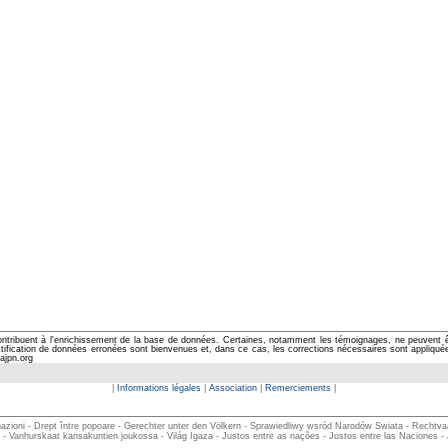
ontribuent à l'enrichissement de la base de données. Certaines, notamment les témoignages, ne peuvent êtr
cation de données erronées sont bienvenues et, dans ce cas, les corrections nécessaires sont appliquées d
ajpn.org
|
Informations légales
|
Association
|
Remerciements
|
zioni - Drept între popoare - Gerechter unter den Völkern - Sprawiedliwy wsród Narodów Swiata - Rechtvaardi
- Vanhurskaat kansakuntien joukossa - Világ Igaza - Justos entre as nações - Justos entre las Naciones -