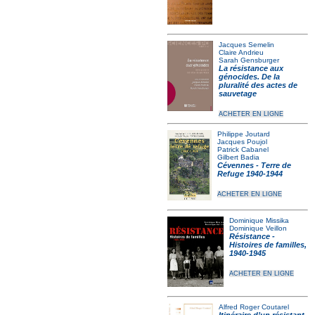
Jacques Semelin
Claire Andrieu
Sarah Gensburger
La résistance aux
génocides. De la
pluralité des actes de
sauvetage
ACHETER EN LIGNE
Philippe Joutard
Jacques Poujol
Patrick Cabanel
Gilbert Badia
Cévennes - Terre de
Refuge 1940-1944
ACHETER EN LIGNE
Dominique Missika
Dominique Veillon
Résistance -
Histoires de familles,
1940-1945
ACHETER EN LIGNE
Alfred Roger Coutarel