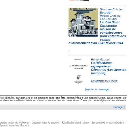
Simonne Chiroleu-
Escudier
Mireille Chiroleu
Eric Escudier
La Villa Saint
Christophe
maison de
convalescence
pour enfants des
camps
d'internement avril 1941 février 1943
Hervé Mauran
La Résistance
espagnole en
Cévennes (Les lieux de
mémoire)
ACHETER EN LIGNE
[Ajouter un ouvrage]
e vérifiées par ajpn.org et ne peuvent donc pas être considérées d'une fiabilité totale. Nous citons les
ans les meilleurs délais en citant la source de ces corrections. C'est par cette vigilance des visiteurs
Partager
|
ge onder de Volkeren - Justuloj inter la popoloj - Rättfärdig bland folken - Spravodlivý medzi národmi -
 Justos entre les Nacions