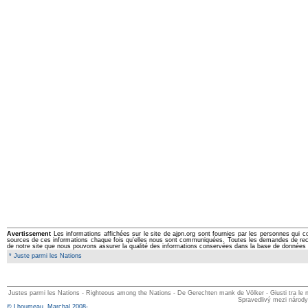
Avertissement
Les informations affichées sur le site de ajpn.org sont fournies par les personnes qui c
sources de ces informations chaque fois qu'elles nous sont communiquées. Toutes les demandes de rectifi
de notre site que nous pouvons assurer la qualité des informations conservées dans la base de données 
* Juste parmi les Nations
Justes parmi les Nations - Righteous among the Nations - De Gerechten mank de Völker - Giusti tra le na
Spravedlivý mezi národy 
© Lhoumeau, Marchal 2008-