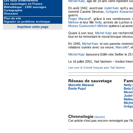
Les lieux d'internement
Michel Katz
, âgé de 19 ans vient rejoindre sa
Les sauvetages en France
Bibliothèque : 1390 ouvrages
En août 1942, averti par
Judel Katz
qu'il y au
Cartographie
nommé Casimir Séverac,
Grégoire Kowarski
Glossaire
guerre.
Plan du site
Roger Maraval
*, grâce à ses nombreuses 
Signaler un problème technique
Mirkine
et leur fille
Nelly
, arrivés de Luchon à
Moses Guetsovitch Mirkine
quittera Lacaunes
Imprimer cette page
Quant à son tour,
Michel Katz
est recherché 
tout en lui remontant le moral lorsque néces
En 1945,
Michel Katz
et ses parents rentren
relations suivies avec sa veuve,
Marcelle
*, e
Michel Katz
épousera Edith née Seifter le 25 
Le 16 juillet 2001, Yad Vashem – Institut Int
Lien vers le Comité français pour Yad Vashem
Réseau de sauvetage
Fami
Marcelle Maraval
Nelly
Émile Pujol
Bela 
Moses
Judel
Malka
Miche
Grégo
Chronologie
[Ajouter]
Cet article n'est pas encore renseigné par l