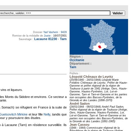
Dossier
Yad Vashem
:
9429
Remise de la médaille de
Juste
:
16/07/2001
Lacaune 81230
-
Tarn
Sauvetage :
Région :
Occitanie
Département :
Tarn
Préfets :
Léopold Chénaux de Leyritz
(25/06/1940 - 24/01/1944)
Léopold Marie
Frédéric Chéneaux de Leyritz, Préfet de Haute-
Garonne et préfet régional de la région de
Toulouse à partir de 1941 (Ariège, Gers, Haute-
vins et liqueurs.
Garonne, Hautes-Pyrénées, Lot, Lot-et-
Garonne, Tarn et Tarn-et-Garonne et les parties
, les Monts du Sidobre et environs. Ce secteur a
non occupées des Basses-Pyrénées, de la
ante.
Gironde et des Landes (1896-1970)
André Sadon
(24/01/1944 - 06/02/1944)
André Paul Sadon,
a Somach) se réfugient en France à la suite de
Préfet régional de la région de Toulouse (Ariège,
Gers, Haute-Garonne, Hautes-Pyrénées, Lot,
uetsovitch Mirkine
et leur fille
Nelly
, tandis que
Lot-et-Garonne, Tarn et Tarn-et-Garonne et les
e pour y poursuivre des études.
parties non occupées des Basses-Pyrénées, de
la Gironde et des Landes (1891-1965)
Jean Cassou
à Lacaune (Tarn) en résidence surveillée. Ils
(1944 - 1944)
Commissaire régional de la
République de la région de Toulouse (Ariège,