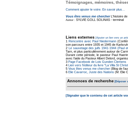
Témoignages, mémoires, thèses,
Comment ajouter le votre. En savoir plus…
Vous êtes venus me chercher
L'histoire d
SYLVIE GOLL SOLINAS -
terminal
Auteur :
Liens externes
[Ajouter un lien vers un arti
1
Rencontre avec Paul Niedermann
(Confér
son parcours entre 1935 et 1945 de Karlsruhe
2
Le sauvetage des juifs 1941-1944 (Paul e
Tarn, et plus particulièrement autour de Car
Durant cette période, le pasteur Paul Haerin
avec l'aide du Pasteur Albert Delord, organisa
3
Page Facebook de Lois Gunden Clemens
4
Lien vers l'éditeur du livre "La Villa St Chr
5
Vous êtes venus me chercher
(Blog de l'a
6
Elie Cavarroc, Juste des Nations
(M. Elie 
Annonces de recherche
[Déposer 
[Signaler que le contenu de cet article v