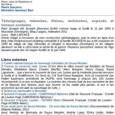
Pierre, mère de Madeleine et
Micheline)
Pierre Sanchou
Micheline Sanchou Bert
Témoignages, mémoires, thèses, recherches, exposés et
travaux scolaires
Paul Joseph dit Joseph Bourson
Arrêté comme otage et fusillé le 11 juin 1944 à
Mussidan (Dordogne), Blog
2 pages, réalisation 2011
Alain LAPLACE
Auteur :
Article rédigé à l'occasion de mes recherches généalogiques, puis la mise en ligne d'un
blog (http://majoresorum.eklablog.com)dédié à la famille BOURSON qui a été expulsée en
1940 du village de Vigy (Moselle) et réfugiée à Mussidan (Dordogne) et les villages
alentours où elle a vécu toute la durée de la guerre. Plusieurs personnes natives de Vigy
faisaient partie des 52 otages fusillés le 11 juin 1944.
Liens externes
1
Comité national français en hommage à Aristides de Sousa Mendes
2
Connus ou inconnus mais Justes
(C’est dans le sillon creusé par Aristides de Sousa
Mendès, Madeleine Barot, Charles Altorffer, Marc Boegner, Henry Dupuy, Raoul
Laporterie… que s'ancre le souvenir de tous ces Justes que la modestie pourrait renvoyer
à l’oubli et à l’indifférence. Ce livret du Crif Sud-Ouest Aquitaine, écrit et coordonné par
Hellen Kaufmann, présidente de l'AJPN, rend hommage à chacun des 225 Justes
récompensés à ce jour en Aquitaine. La moindre des choses était de leur permettre de dire
et de déposer leur histoire, pour que l’avenir ne les oublie plus jamais, ni eux ni les
anonymes qui ont aidé au sauvetage de Juifs. )
3
Victime en représailles à Mussidan
4
Souvenir Français Loudun - GABORIAUD Alphonse
(Site du Souvenir Français - Comité
de Loudun Page GABORIAUD Alphonse )
5
Souvenir Français Loudun - ROWEK Albert
(Souvenir Français Comité de Loudun -
Page ROWEK Albert )
6
Les neufs jours de Sousa Mendes - Os nove dias de Sousa Mendes
(Documentaires de
Mélanie Pelletier, 2012.
Avec António de Moncada de Sousa Mendes, Andrée Lotey, Elvira Limão, Hellen