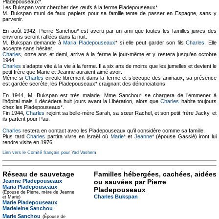
Pladepouseaux*.
Les Bukspan vont chercher des œufs à la ferme Pladepouseaux*.
M. Bukspan muni de faux papiers pour sa famille tente de passer en Espagne, sans y
parvenir.
En août 1942, Pierre Sanchou* est averti par un ami que toutes les familles juives des
environs seront raflées dans la nuit.
M. Bukspan demande à
Maria Pladepouseaux
* si elle peut garder son fils
Charles
. Elle
accepte sans hésiter.
Charles
, onze ans et demi, arrive à la ferme le jour-même et y restera jusqu’en octobre
1944.
Charles
s’adapte vite à la vie à la ferme. Il a six ans de moins que les jumelles et devient le
petit frère que Marie et Jeanne auraient aimé avoir.
Même si
Charles
circule librement dans la ferme et s’occupe des animaux, sa présence
est gardée secrète, les Pladepouseaux* craignant des dénonciations.
En 1944, M. Bukspan est très malade. Mme Sanchou* se chargera de l’emmener à
l’hôpital mais il décédera huit jours avant la Libération, alors que
Charles
habite toujours
chez les Pladepouseaux*.
Fin 1944,
Charles
rejoint sa belle-mère Sarah, sa sœur Rachel, et son petit frère Jacky, et
ils partent pour Pau.
Charles
restera en contact avec les Pladepouseaux qu’il considère comme sa famille.
Plus tard
Charles
partira vivre en Israël où
Marie
* et
Jeanne
* (épouse Gassié) iront lui
rendre visite en 1976.
Lien vers le Comité français pour Yad Vashem
Réseau de sauvetage
Familles hébergées, cachées, aidées
Jeanne Pladepouseaux
ou sauvées par Pierre
Maria Pladepouseaux
Pladepouseaux
(Épouse de Pierre, mère de Jeanne
Charles Bukspan
et Marie)
Marie Pladepouseaux
Madeleine Sanchou
Marie Sanchou
(Épouse de