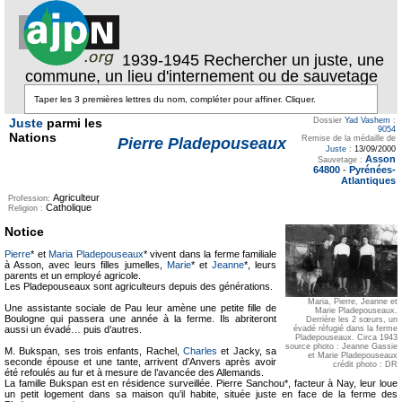
1939-1945 Rechercher un juste, une
commune, un lieu d'internement ou de sauvetage
Juste
parmi les
Dossier
Yad Vashem
:
9054
Nations
Remise de la médaille de
Pierre Pladepouseaux
Juste
:
13/09/2000
Asson
Sauvetage :
64800
-
Pyrénées-
Atlantiques
Agriculteur
Profession:
Catholique
Religion :
Notice
Pierre
* et
Maria Pladepouseaux
* vivent dans la ferme familiale
à Asson, avec leurs filles jumelles,
Marie
* et
Jeanne
*, leurs
parents et un employé agricole.
Les Pladepouseaux sont agriculteurs depuis des générations.
Maria, Pierre, Jeanne et
Une assistante sociale de Pau leur amène une petite fille de
Marie Pladepouseaux.
Boulogne qui passera une année à la ferme. Ils abriteront
Derrière les 2 sœurs, un
aussi un évadé… puis d’autres.
évadé réfugié dans la ferme
Pladepouseaux. Circa 1943
source photo : Jeanne Gassie
M. Bukspan, ses trois enfants, Rachel,
Charles
et Jacky, sa
et Marie Pladepouseaux
seconde épouse et une tante, arrivent d’Anvers après avoir
crédit photo : DR
été refoulés au fur et à mesure de l’avancée des Allemands.
La famille Bukspan est en résidence surveillée. Pierre Sanchou*, facteur à Nay, leur loue
un petit logement dans sa maison qu’il habite, située juste en face de la ferme des