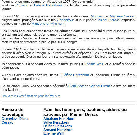
Pologne et se sont connus en Alsace en 1927. De cette union
sont nés
Armand
et
Hélène Herszkorn
. La famille vivait à Strasbourg où le père était
tailleur.
En avril 1943, première grande rafle de Juifs à Périgueux.
Monsieur
et
Madame Cessac
dirigent leurs protégés vers leur fille
Geneviève
* et leur gendre
Michel Dieras
*, exploitant
agricole et maire de
Mauzens-et-Miremont
.
Les Dieras accueillent cette famille en détresse dans leur propriété durant quinze jours et
la cachent à chaque fois qu’un danger se présente.
Les familles Cessac et Dieras connaissaient les risques encourus pour elles-mêmes,
mais l’esprit de fraternité a pris le pas sur le danger.
En mai 1944, eut lieu la dernière vague d’arrestations durant laquelle les Juifs, vivant
encore à découvert à Périgueux, furent arrêtés et déportés. Les Herszkorn ont survécu
grâce au couple Dieras qui leur offrit à nouveau le gîte pendant les jours critiques.
Ils cachèrent aussi pendant 2 ans ½ un autre jeune juif,
Etienne Weill
, et le sauvèrent de la
déportation.
Au cours des séjours chez les Dieras*,
Hélène Herszkorn
et Jacqueline Dieras se lièrent
d’une amitié qui perdurera.
Le 30 janvier 2005, Yad Vashem a décerné à
Geneviève
* et
Michel Dieras
* le titre de Juste
des Nations.
Lien vers le Comité français pour Yad Vashem
Réseau de
Familles hébergées, cachées, aidées ou
sauvetage
sauvées par Michel Dieras
Geneviève Dieras
Abraham Herszkorn
Cessac
Salka Herszkorn
Hélène Herszkorn
Armand Herszkorn
Etienne Weill