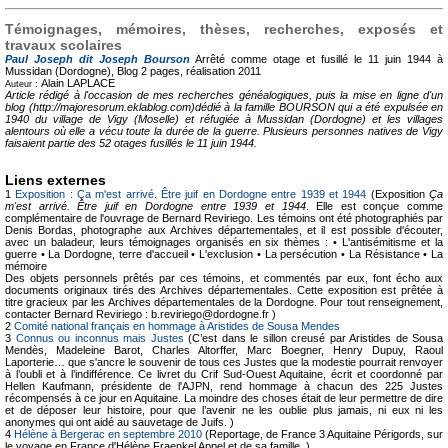
Témoignages, mémoires, thèses, recherches, exposés et
travaux scolaires
Paul Joseph dit Joseph Bourson
Arrêté comme otage et fusillé le 11 juin 1944 à
Mussidan (Dordogne), Blog
2 pages, réalisation 2011
Alain LAPLACE
Auteur :
Article rédigé à l'occasion de mes recherches généalogiques, puis la mise en ligne d'un
blog (http://majoresorum.eklablog.com)dédié à la famille BOURSON qui a été expulsée en
1940 du village de Vigy (Moselle) et réfugiée à Mussidan (Dordogne) et les villages
alentours où elle a vécu toute la durée de la guerre. Plusieurs personnes natives de Vigy
faisaient partie des 52 otages fusillés le 11 juin 1944.
Liens externes
1
Exposition : Ça m'est arrivé. Être juif en Dordogne entre 1939 et 1944
(Exposition
Ça
m'est arrivé. Être juif en Dordogne entre 1939 et 1944
. Elle est conçue comme
complémentaire de l'ouvrage de Bernard Reviriego. Les témoins ont été photographiés par
Denis Bordas, photographe aux Archives départementales, et il est possible d'écouter,
avec un baladeur, leurs témoignages organisés en six thèmes : • L'antisémitisme et la
guerre • La Dordogne, terre d'accueil • L'exclusion • La persécution • La Résistance • La
mémoire
Des objets personnels prêtés par ces témoins, et commentés par eux, font écho aux
documents originaux tirés des Archives départementales. Cette exposition est prêtée à
titre gracieux par les Archives départementales de la Dordogne. Pour tout renseignement,
contacter Bernard Reviriego : b.reviriego@dordogne.fr )
2
Comité national français en hommage à Aristides de Sousa Mendes
3
Connus ou inconnus mais Justes
(C’est dans le sillon creusé par Aristides de Sousa
Mendès, Madeleine Barot, Charles Altorffer, Marc Boegner, Henry Dupuy, Raoul
Laporterie… que s'ancre le souvenir de tous ces Justes que la modestie pourrait renvoyer
à l’oubli et à l’indifférence. Ce livret du Crif Sud-Ouest Aquitaine, écrit et coordonné par
Hellen Kaufmann, présidente de l'AJPN, rend hommage à chacun des 225 Justes
récompensés à ce jour en Aquitaine. La moindre des choses était de leur permettre de dire
et de déposer leur histoire, pour que l’avenir ne les oublie plus jamais, ni eux ni les
anonymes qui ont aidé au sauvetage de Juifs. )
4
Hélène à Bergerac en septembre 2010
(Reportage, de France 3 Aquitaine Périgords, sur
le voyage en France d'Hélène Fraenkel Appel et de sa famille. )