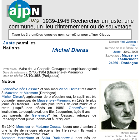
1939-1945 Rechercher un juste, une
commune, un lieu d'internement ou de sauvetage
Juste
parmi les
Dossier
Yad Vashem
:
10491
Nations
Remise de la médaille de
Michel Dieras
Juste
:
30/01/2005
Mauzens-
Sauvetage :
et-Miremont
24260
-
Dordogne
Maire de La Chapelle-Gonaguet et exploitant agricole
Profession:
27/05/1904 (Mauzens-et-Miremont)
Date de naissance:
25/10/1988 (Périgueux)
Date de décès:
Notice
Geneviève née Cessac
* et son mari
Michel Dieras
* résidaient
à
Mauzens-et-Miremont
(Dordogne).
Michel Dieras
*, agriculteur de profession est, lorsqu'il est élu
conseiller municipal de
Mauzens-et-Miremont
en 1929, le plus
jeune élu français. Trois ans plus tard il devient maire et le
reste jusqu'à son décès en 19881.
Geneviève
* était
institutrice. Le couple avait une fille, Jacqueline, âgée 9 ans.
Les parents de
Geneviève
*, les Cessac, retraités de
L’enseignement public, habitaient à Périgueux.
En 1940,
Monsieur
et
Madame Cessac
louent une chambre à
une famille de réfugiés alsaciens, les Herszkorn. Ils vont y
Michel Dieras
rester jusqu’en novembre 1942.
source photo : Arch. fam.
Abraham Herszkorn
et
Salka Radzanowski
sont nés en
crédit photo : D.R.