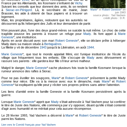
France par les Allemands, les Kosmann s’enfuient de
Vichy
.
Suivant les conseils que leur donnent des amis, ils se rendent
à
Siorac-en-Périgord
. Là, le secrétaire de mairie, Jean
Marie
* et
Robert Geneste
* en
juin 1943
Brassier, les aide à obtenir de faux papiers et à trouver un
source photo : Yad Vashem
logement.
crédit photo : D.R.
Mais, les propriétaires, âgées, redoutent que les autorités ne
découvrent qu’ils hébergent des Juifs et leur demandent de partir.
N’en pouvant plus, l’une des deux grand-mères se suicide la nuit même. Le choc de cette
tragédie pousse les parents à trouver un refuge pour
Mady
. Ils font appel à
Marie
Geneste
*, une institutrice.
Après en avoir discuté avec son mari
Robert Geneste
*, elle se déclare prête à héberger
Mady dans sa maison située à
Berbiguières
.
La fillette y vit de décembre
1943
jusqu’à la Libération, en août
1944
.
Marie Geneste
*, que tout le monde appelait Mimi, est l’unique institutrice de l’école du
village que fréquentent tous les enfants. Elle s’occupe de
Mady
avec dévouement et
rassure ses parents : elle gardera leur fille s’il leur arrive malheur.
Malgré le danger,
Marie Geneste
* cache plusieurs fois toute la famille Kosmann lorsque la
rumeur annonce des rafles à Siorac.
Pour ne pas éveiller les soupçons,
Marie
* et
Robert Geneste
* présentent la petite Mady
comme leur nièce. Elle va à la messe avec eux le dimanche, mais
Marie
* et
Robert
Geneste
* lui expliquent qu’elle peut y réciter ses propres prières sans attirer l’attention.
Les liens d’amitié entre la famille Geneste et la famille Kosmann persistèrent après la
guerre.
Lorsque
Marie Geneste
* apprit que
Mady
s’était adressée à Yad Vashem pour lui conférer
le titre de Juste des Nations, elle commença par s’y opposer, disant qu’elle s’était contenté
d'agir avec humanité et ne méritait pour cela aucune récompense.
Le 28 février 1993, Yad Vashem a décerné à
Marie
* et
Robert Geneste
* le titre de Juste
parmi les Nations.
Lien vers le Comité français pour Yad Vashem