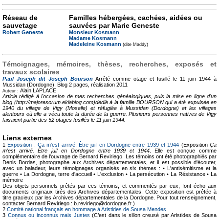
Réseau de
Familles hébergées, cachées, aidées ou
sauvetage
sauvées par Marie Geneste
Robert Geneste
Monsieur Kosmann
Madame Kosmann
Madeleine Kosmann
(dite Maddy)
Témoignages, mémoires, thèses, recherches, exposés et
travaux scolaires
Paul Joseph dit Joseph Bourson
Arrêté comme otage et fusillé le 11 juin 1944 à
Mussidan (Dordogne), Blog
2 pages, réalisation 2011
Alain LAPLACE
Auteur :
Article rédigé à l'occasion de mes recherches généalogiques, puis la mise en ligne d'un
blog (http://majoresorum.eklablog.com)dédié à la famille BOURSON qui a été expulsée en
1940 du village de Vigy (Moselle) et réfugiée à Mussidan (Dordogne) et les villages
alentours où elle a vécu toute la durée de la guerre. Plusieurs personnes natives de Vigy
faisaient partie des 52 otages fusillés le 11 juin 1944.
Liens externes
1
Exposition : Ça m'est arrivé. Être juif en Dordogne entre 1939 et 1944
(Exposition
Ça
m'est arrivé. Être juif en Dordogne entre 1939 et 1944
. Elle est conçue comme
complémentaire de l'ouvrage de Bernard Reviriego. Les témoins ont été photographiés par
Denis Bordas, photographe aux Archives départementales, et il est possible d'écouter,
avec un baladeur, leurs témoignages organisés en six thèmes : • L'antisémitisme et la
guerre • La Dordogne, terre d'accueil • L'exclusion • La persécution • La Résistance • La
mémoire
Des objets personnels prêtés par ces témoins, et commentés par eux, font écho aux
documents originaux tirés des Archives départementales. Cette exposition est prêtée à
titre gracieux par les Archives départementales de la Dordogne. Pour tout renseignement,
contacter Bernard Reviriego : b.reviriego@dordogne.fr )
2
Comité national français en hommage à Aristides de Sousa Mendes
3
Connus ou inconnus mais Justes
(C’est dans le sillon creusé par Aristides de Sousa