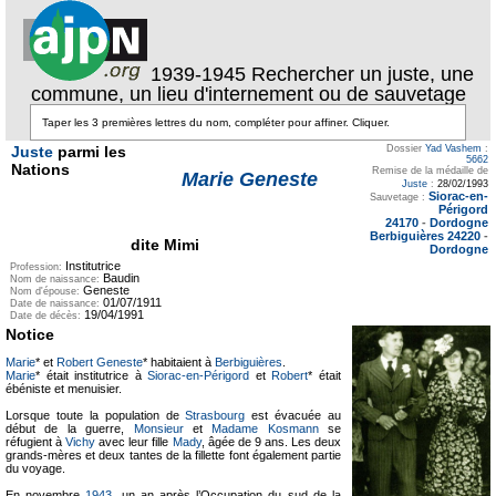
1939-1945 Rechercher un juste, une
commune, un lieu d'internement ou de sauvetage
Juste
parmi les
Dossier
Yad Vashem
:
5662
Nations
Remise de la médaille de
Marie Geneste
Juste
:
28/02/1993
Siorac-en-
Sauvetage :
Périgord
24170
-
Dordogne
Berbiguières 24220
-
dite Mimi
Dordogne
Institutrice
Profession:
Baudin
Nom de naissance:
Geneste
Nom d'épouse:
01/07/1911
Date de naissance:
19/04/1991
Date de décès:
Notice
Marie
* et
Robert Geneste
* habitaient à
Berbiguières
.
Marie
* était institutrice à
Siorac-en-Périgord
et
Robert
* était
ébéniste et menuisier.
Lorsque toute la population de
Strasbourg
est évacuée au
début de la guerre,
Monsieur
et
Madame Kosmann
se
réfugient à
Vichy
avec leur fille
Mady
, âgée de 9 ans. Les deux
grands-mères et deux tantes de la fillette font également partie
du voyage.
En novembre
1943
, un an après l’Occupation du sud de la