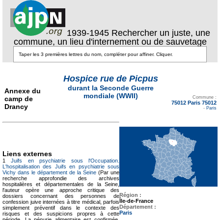
1939-1945 Rechercher un juste, une
commune, un lieu d'internement ou de sauvetage
Hospice rue de Picpus
durant la Seconde Guerre
Annexe du
Texte pour ecartement
mondiale (WWII)
camp de
lateral
Commune :
75012 Paris 75012
Drancy
-
Paris
Liens externes
1
Juifs en psychiatrie sous l'Occupation.
L'hospitalisation des Juifs en psychiatrie sous
Vichy dans le département de la Seine
(Par une
recherche approfondie des archives
hospitalières et départementales de la Seine,
l'auteur opère une approche critique des
Région :
dossiers concernant des personnes de
Île-de-France
confession juive internées à titre médical, parfois
Département :
simplement préventif dans le contexte des
Paris
risques et des suspicions propres à cette
période. La pénurie alimentaire est confirmée,