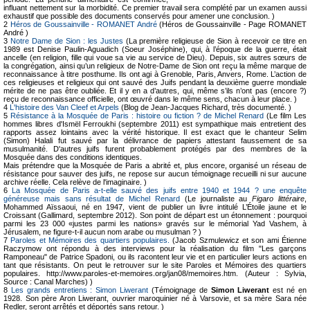
influant nettement sur la morbidité. Ce premier travail sera complété par un examen aussi
exhaustif que possible des documents conservés pour amener une conclusion. )
2
Héros de Goussainville - ROMANET André
(Héros de Goussainville - Page ROMANET
André )
3
Notre Dame de Sion : les Justes
(La première religieuse de Sion à recevoir ce titre en
1989 est Denise Paulin-Aguadich (Soeur Joséphine), qui, à l’époque de la guerre, était
ancelle (en religion, fille qui voue sa vie au service de Dieu). Depuis, six autres sœurs de
la congrégation, ainsi qu’un religieux de Notre-Dame de Sion ont reçu la même marque de
reconnaissance à titre posthume. Ils ont agi à Grenoble, Paris, Anvers, Rome. L’action de
ces religieuses et religieux qui ont sauvé des Juifs pendant la deuxième guerre mondiale
mérite de ne pas être oubliée. Et il y en a d’autres, qui, même s’ils n’ont pas (encore ?)
reçu de reconnaissance officielle, ont œuvré dans le même sens, chacun à leur place. )
4
L'histoire des Van Cleef et Arpels
(Blog de Jean-Jacques Richard, très documenté. )
5
Résistance à la Mosquée de Paris : histoire ou fiction ? de Michel Renard
(Le film Les
hommes libres d'Ismël Ferroukhi (septembre 2011) est sympathique mais entretient des
rapports assez lointains avec la vérité historique. Il est exact que le chanteur Selim
(Simon) Halali fut sauvé par la délivrance de papiers attestant faussement de sa
musulmanité. D'autres juifs furent probablement protégés par des membres de la
Mosquée dans des conditions identiques.
Mais prétendre que la Mosquée de Paris a abrité et, plus encore, organisé un réseau de
résistance pour sauver des juifs, ne repose sur aucun témoignage recueilli ni sur aucune
archive réelle. Cela relève de l'imaginaire. )
6
La Mosquée de Paris a-t-elle sauvé des juifs entre 1940 et 1944 ? une enquête
généreuse mais sans résultat de Michel Renard
(Le journaliste au
Figaro littéraire
,
Mohammed Aïssaoui, né en 1947, vient de publier un livre intitulé L’Étoile jaune et le
Croissant (Gallimard, septembre 2012). Son point de départ est un étonnement : pourquoi
parmi les 23 000 «justes parmi les nations» gravés sur le mémorial Yad Vashem, à
Jérusalem, ne figure-t-il aucun nom arabe ou musulman ? )
7
Paroles et Mémoires des quartiers populaires.
(Jacob Szmulewicz et son ami Étienne
Raczymow ont répondu à des interviews pour la réalisation du film "Les garçons
Ramponeau" de Patrice Spadoni, ou ils racontent leur vie et en particulier leurs actions en
tant que résistants. On peut le retrouver sur le site Paroles et Mémoires des quartiers
populaires. http://www.paroles-et-memoires.org/jan08/memoires.htm. (Auteur : Sylvia,
Source : Canal Marches) )
8
Les grands entretiens : Simon Liwerant
(Témoignage de
Simon Liwerant
est né en
1928. Son père Aron Liwerant, ouvrier maroquinier né à Varsovie, et sa mère Sara née
Redler, seront arrêtés et déportés sans retour. )