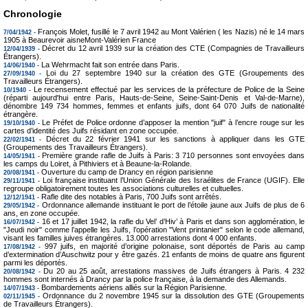
Chronologie
François Molet, fusillé le 7 avril 1942 au Mont Valérien ( les Nazis) né le 14 mars
7/04/1942 -
1905 à Beaurevoir aisneMont-Valérien France
Décret du 12 avril 1939 sur la création des CTE (Compagnies de Travailleurs
12/04/1939 -
Étrangers).
La Wehrmacht fait son entrée dans Paris.
14/06/1940 -
Loi du 27 septembre 1940 sur la création des GTE (Groupements des
27/09/1940 -
Travailleurs Étrangers).
Le recensement effectué par les services de la préfecture de Police de la Seine
10/1940 -
(réparti aujourd'hui entre Paris, Hauts-de-Seine, Seine-Saint-Denis et Val-de-Marne),
dénombre 149 734 hommes, femmes et enfants juifs, dont 64 070 Juifs de nationalité
étrangère.
Le Préfet de Police ordonne d’apposer la mention "juif" à l’encre rouge sur les
19/10/1940 -
cartes d’identité des Juifs résidant en zone occupée.
Décret du 22 février 1941 sur les sanctions à appliquer dans les GTE
22/02/1941 -
(Groupements des Travailleurs Étrangers).
Première grande rafle de Juifs à Paris: 3 710 personnes sont envoyées dans
14/05/1941 -
les camps du Loiret, à Pithiviers et à Beaune-la-Rolande.
Ouverture du camp de Drancy en région parisienne
20/08/1941 -
Loi française instituant l’Union Générale des Israélites de France (UGIF). Elle
29/11/1941 -
regroupe obligatoirement toutes les associations culturelles et cultuelles.
Rafle dite des notables à Paris, 700 Juifs sont arrêtés.
12/12/1941 -
Ordonnance allemande instituant le port de l’étoile jaune aux Juifs de plus de 6
29/05/1942 -
ans, en zone occupée.
16 et 17 juillet 1942, la rafle du Vel’ d’Hiv’ à Paris et dans son agglomération, le
16/07/1942 -
"Jeudi noir" comme l’appelle les Juifs, l’opération "Vent printanier" selon le code allemand,
visant les familles juives étrangères. 13.000 arrestations dont 4 000 enfants.
997 juifs, en majorité d’origine polonaise, sont déportés de Paris au camp
17/08/1942 -
d’extermination d’Auschwitz pour y être gazés. 21 enfants de moins de quatre ans figurent
parmi les déportés.
Du 20 au 25 août, arrestations massives de Juifs étrangers à Paris. 4 232
20/08/1942 -
hommes sont internés à Drancy par la police française, à la demande des Allemands.
Bombardements aériens alliés sur la Région Parisienne.
14/07/1943 -
Ordonnance du 2 novembre 1945 sur la dissolution des GTE (Groupements
02/11/1945 -
de Travailleurs Étrangers).