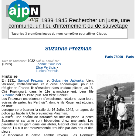
1939-1945 Rechercher un juste, une
commune, un lieu d'internement ou de sauvetage
Texte pour
ecartement
Texte pour
Suzanne Prezman
ecartement lateral
lateral
Paris 75000
-
Paris
1932
-
Date de naissance:
Aidé ou sauvé par :
(Paris)
Jeanne Couturier
-
Élise Perthuis
-
Lucien Perthuis
Histoire
En 1931.
Samuel Prezman
et
Golga née Jablonka
fuient
Varsovie, l’antisémitisme et la crise économique, pour se
réfugier en France. Ils s’installent dans un deux pièces, au 16,
Cité Popincourt, dans le 11e arrondissement. Leur fille
Suzanne
naît en 1932, puis son frère Gabriel.
Les Prezman entretiennent d’excellentes relations avec leurs
voisins de palier, les Perthuis*, dont le fils Roger est étudiant
en droit.
Lorsque se préparent la rafle du 16 Juillet 1942, un agent de
police qui habite la Cité prévient les Prezman.
Aussitôt, une chaîne de solidarité se met en place. la petite
Suzanne et sa tante sont hébergées chez une amie. Les
parents se réfugient dans leur atelier, Gabriel, chez un ami de
classe. La nuit est mouvementée, troublée par des cris et des
pleurs.
Le lendemain le calme semble revenu. Les Perthuis*