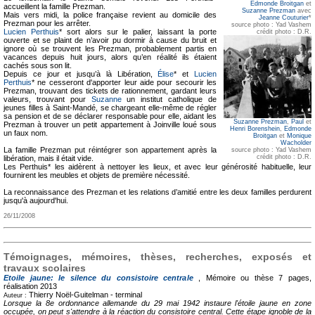
Edmonde Broitgan
et
accueillent la famille Prezman.
Suzanne Prezman
avec
Mais vers midi, la police française revient au domicile des
Jeanne Couturier
*
Prezman pour les arrêter.
source photo : Yad Vashem
Lucien Perthuis
* sort alors sur le palier, laissant la porte
crédit photo : D.R.
ouverte et se plaint de n’avoir pu dormir à cause du bruit et
ignore où se trouvent les Prezman, probablement partis en
vacances depuis huit jours, alors qu’en réalité ils étaient
cachés sous son lit.
Depuis ce jour et jusqu’à là Libération,
Élise
* et
Lucien
Perthuis
* ne cesseront d'apporter leur aide pour secourir les
Prezman, trouvant des tickets de rationnement, gardant leurs
valeurs, trouvant pour
Suzanne
un institut catholique de
jeunes filles à Saint-Mandé, se chargeant elle-même de régler
sa pension et de se déclarer responsable pour elle, aidant les
Suzanne Prezman
,
Paul
et
Prezman à trouver un petit appartement à Joinville loué sous
Henri Borenshein
,
Edmonde
un faux nom.
Broitgan
et
Monique
Wacholder
La famille Prezman put réintégrer son appartement après la
source photo : Yad Vashem
crédit photo : D.R.
libération, mais il était vide.
Les Perthuis* les aidèrent à nettoyer les lieux, et avec leur générosité habituelle, leur
fournirent les meubles et objets de première nécessité.
La reconnaissance des Prezman et les relations d’amitié entre les deux familles perdurent
jusqu'à aujourd'hui.
26/11/2008
Témoignages, mémoires, thèses, recherches, exposés et
travaux scolaires
Etoile jaune: le silence du consistoire centrale
, Mémoire ou thèse
7 pages,
réalisation 2013
Thierry Noël-Guitelman -
terminal
Auteur :
Lorsque la 8e ordonnance allemande du 29 mai 1942 instaure l'étoile jaune en zone
occupée, on peut s'attendre à la réaction du consistoire central. Cette étape ignoble de la