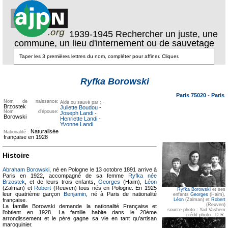
1939-1945 Rechercher un juste, une
commune, un lieu d'internement ou de sauvetage
Texte pour
ecartement
Texte pour
Ryfka Borowski
ecartement lateral
lateral
Paris 75020
-
Paris
Nom de naissance:
-
Aidé ou sauvé par :
Brzostek
Juliette Boudou
-
Nom d'épouse:
Joseph Landi
-
Borowski
Henriette Landi
-
Yvonne Landi
Naturalisée
Nationalité :
française en 1928
Histoire
Abraham Borowski
, né en Pologne le 13 octobre 1891 arrive à
Paris en 1922, accompagné de sa femme
Ryfka née
Brzostek
, et de leurs trois enfants,
Georges
(Haim),
Léon
(Zalman) et
Robert
(Reuven) tous nés en Pologne. En 1925
Ryfka Borowski
et ses
leur quatrième garçon
Benjamin
, né à Paris de nationalité
enfants
Georges
(Haim),
Léon
(Zalman) et
Robert
française.
(Reuven)
La famille Borowski demande la nationalité Française et
source photo : Yad Vashem
l’obtient en 1928. La famille habite dans le 20ème
crédit photo : D.R.
arrondissement et le père gagne sa vie en tant qu’artisan
maroquinier.