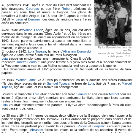
Au printemps 1941, après la rafle du Billet vert touchant les
juifs étrangers,
Georges
et son frère
Robert
décident de
passer en zone libre et arrive à Avignon. Sur place ils
travaillent à l’usine Artigue. Le 16 aout 1942, après la rafle du
Vel d'Hiv,
Léon
et
Benjamin
décident de rejoindre leurs frères
ainés en zone libre.
Avec l’aide d’
Yvonne Landi
*, âgée de 20 ans, qui est alors
serveuse dans le restaurant "Chez Astier" et où les frères ont
l’habitude de manger, ils louent un appartement en septembre
1942. Leurs parents parviennent à passer en zone libre et
viennent rejoindre leurs quatre fils et habitent dans la même
maison, un étage au dessus.
Ryfka Borowski et deux de
ses fils
En octobre 1942,
Lota Topeza
, la nièce d'
Abraham Borowski
,
source photo : Yad Vashem
âgée de 20 ans, arrive à son tour de Paris à Avignon.
crédit photo : D.R.
Lota
trouve un emploi dans une maroquinerie. C'est là qu'elle
rencontre
Juliette Boudou
*, une jeune femme aux yeux très bleus et à l’accent chantant de
la Provence, dont le mari est au Mali et ne peut la rejoindre à cause de la guerre.
Elles deviennent amies et Lilly* propose à
Lota
de l'accueillir et de lui fournir de faux
papiers.
En 1943,
Yvonne Landi
* va à Paris pour chercher les deux cousins des frères Borowski
(fils des deux sœurs du père)
Samuel Topeza
, le frère de
Lota
, âgé de 7 ans, et
Marcel
Topeza
, âgé de 8 ans, et leur trouve un hébergement.
Souvent le dimanche
Lota
allait chercher son frère
Samuel
et son cousin
Marcel
pour les
inviter à déjeuner chez Lilly*, recréant une ambiance familiale, alors que leurs parents,
restés à Paris, leur manquaient chaque jour un peu plus.
Lota
voudrait tellement revoir ses parents... Lilly* va alors l'accompagner à Paris où elles
vont passer trois jours.
Le 30 mars 1944 à 4 heures du matin, deux officiers de la Gestapo viennent frapper à la
porte de l'appartement des fils Borowski. Ils leur ordonnent de préparer leurs affaires et de
les rejoindre, lorsqu’ils seront prêts. Les deux officiers de la Gestapo quittent l’appartement
et les frères en profitent pour avertir leurs parents.
Robert
et
Benjamin
s’enfuient par les
toits. Entre-temps,
Abraham
ferme les volets et la fenêtre de sa chambre. Il verse de