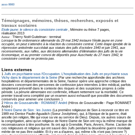
asso 8660
Témoignages, mémoires, thèses, recherches, exposés et
travaux scolaires
Etoile jaune: le silence du consistoire centrale
, Mémoire ou thèse
7 pages,
réalisation 2013
Thierry Noël-Guitelman -
terminal
Auteur :
Lorsque la 8e ordonnance allemande du 29 mai 1942 instaure l'étoile jaune en zone
occupée, on peut s'attendre à la réaction du consistoire central. Cette étape ignoble de la
répression antisémite succédait aux statuts des juifs d'octobre 1940 et juin 1941, aux
recensements, aux rafles, aux décisions allemandes d'élimination des juifs de la vie
économique, et au premier convoi de déportés pour Auschwitz du 27 mars 1942, le
consistoire centrale ne protesta pas.
Liens externes
1
Juifs en psychiatrie sous l'Occupation. L'hospitalisation des Juifs en psychiatrie sous
Vichy dans le département de la Seine
(Par une recherche approfondie des archives
hospitalières et départementales de la Seine, l'auteur opère une approche critique des
dossiers concernant des personnes de confession juive internées à titre médical, parfois
simplement préventif dans le contexte des risques et des suspicions propres à cette
période. La pénurie alimentaire est confirmée, influant nettement sur la morbidité. Ce
premier travail sera complété par un examen aussi exhaustif que possible des documents
conservés pour amener une conclusion. )
2
Héros de Goussainville - ROMANET André
(Héros de Goussainville - Page ROMANET
André )
3
Notre Dame de Sion : les Justes
(La première religieuse de Sion à recevoir ce titre en
1989 est Denise Paulin-Aguadich (Soeur Joséphine), qui, à l’époque de la guerre, était
ancelle (en religion, fille qui voue sa vie au service de Dieu). Depuis, six autres sœurs de
la congrégation, ainsi qu’un religieux de Notre-Dame de Sion ont reçu la même marque de
reconnaissance à titre posthume. Ils ont agi à Grenoble, Paris, Anvers, Rome. L’action de
ces religieuses et religieux qui ont sauvé des Juifs pendant la deuxième guerre mondiale
mérite de ne pas être oubliée. Et il y en a d’autres, qui, même s’ils n’ont pas (encore ?)