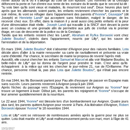
l’éther autour du lit ou il s’allonge au coté de son épouse. Les hommes de la Gestapo
défoncent la porte et l’un d’entre eux tente de les extraire du lit tandis que le second lui dit :
"tu vois bien qu’ils sont vieux et malades, ils mourront tout seul". Deux heures plus tard
après que les allemands soient partis, les enfants reviennent chercher les parents et le
soir même, ils vont se réfugier dans l’appartement des parents d’
Yvonne
*,
Giuseppe
* (dit
Joseph) et
Henriette Landi
* qui acceptent sans hésitation, malgré le danger, de les
recevoir chez eux. En effet, dans la maison il y avait aussi cinq petits enfants et la peur
d’une dénonciation était réelle.
Joseph Landi
qui travaille à la SNCF dort devant la porte
avec un couteau et une grenade afin de permettre aux juifs de s’enfuir via le premier
étage, en cas de descente de la police ou de la Gestapo.
Tandis que les enfants restent chez les Landi*,
Abraham
et
Ryfka Borowski
vont chez
Juliette Boudou
*, cloitrés dans l'appartement, nourris par Lilly*, qui les sauve de
l'arrestation et de la déportation.
En mars 1944,
Juliette Boudou
* doit s'absenter d’Avignon pour des raisons familiales.
Lota
décide alors d'aller à la mairie renouveler sa carte de ravitaillement et présente sa vraie
carte d’identité. Par chance, le secrétaire de mairie lui proposa de revenir l’après midi.
Aussitôt, elle courut chercher les enfants
Samuel
et
Marcel
et alla voir Madame Boudou, la
belle-mère de Lilly* qui lui donna de l’argent pour prendre le train. C'est ainsi qu'ils
échappèrent à la milice qui vint les chercher le jour-même 21, rue de l'Oriflamme. Par
chance, personne n'était là, pas plus
Lota
que
Juliette Boudou
*, qui n'était pas encore
rentrée.
En mai 1944, les fils Borowski partent pour Pau afin d’essayer de passer en Espagne mais
sans succès. Leurs parents resteront à Avignon jusqu’à juin 1944.
Après l’échec du passage vers l’Espagne, ils reviennent sur Avignon ou
Yvonne
* leur
trouve un logement à louer. Début juin, les parents les rejoignent et
Yvonne
* s’occupe de
leur amener quotidiennement de la nourriture.
Le 22 aout 1944,
Yvonne
* est blessée lors d’un bombardement sur Avignon. Quatre jours
plus tard, les parents quittent Avignon pour revenir à Paris. A la libération d’Avignon,
Robert
Borowski
épouse
Yvonne
* le 18 novembre 1944.
Lota
et Lilly* vont se retrouver de nombreuses années après la guerre pour ne plus se
quitter. Lota était mariée et Lilly* avait malheureusement perdu son mari, mort à l'âge de 41
ans.
13/11/2017