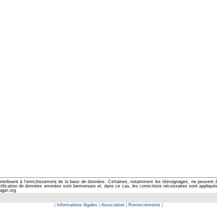
ontribuent à l'enrichissement de la base de données. Certaines, notamment les témoignages, ne peuvent êtr
cation de données erronées sont bienvenues et, dans ce cas, les corrections nécessaires sont appliquées d
ajpn.org
|
Informations légales
|
Association
|
Remerciements
|