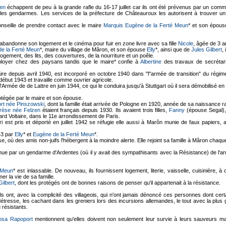
zen
échappent de peu à la grande rafle du 16-17 juillet car ils ont été prévenus par un commis
 les gendarmes. Les services de la préfecture de Châteauroux les autorisent à trouver un
onseille de prendre contact avec le maire
Marquis Eugène de la Ferté Meun
* et son épou
abandonne son logement et le cinéma pour fuir en zone livre avec sa fille
Nicole
, âgée de 3 a
e la Ferté Meun
*, maire du village de Mâron, et son épouse
Elly
*, ainsi que de
Jules Gilbert
,
ogement, des lits, des couvertures, de la nourriture et un poêle.
mployer chez des paysans tandis que le maire* confie à
Albertine
des travaux de secrétaria
taire depuis avril 1940, est incorporé en octobre 1940 dans "l"armée de transition" du rég
 début 1943 et travaille comme ouvrier agricole.
l'Armée de de Lattre en juin 1944, ce qui le conduira jusqu'à Stuttgart où il sera démobilisé 
rotégée par le maire et son épouse.
rt née Pinszowski
, dont la famille était arrivée de Pologne en 1920, année de sa naissance r
rèse née Felzen
étaient français depuis 1930. Ils avaient trois filles,
Fanny
(épouse Segal)
ard Voltaire, dans le 11e arrondissement de Paris.
ri est pris et déporté en juillet 1942 se réfugie elle aussi à Marôn munie de faux papiers
43 par
Elly
* et
Eugène de la Ferté Meun
*.
, où des amis non-juifs l'hébergent à la moindre alerte. Elle rejoint sa famille à Mâron chaq
venue par un gendarme d'Ardentes (où il y avait des sympathisants avec la Résistance) de l'ar
 Meun
* est inlassable. De nouveau, ils fournissent logement, literie, vaisselle, cuisinière, 
r la vie de sa famille.
Gilbert
, dont les protégés ont de bonnes raisons de penser qu'il appartenait à la résistance.
ls ont, avec la complicité des villageois, qui n'ont jamais dénoncé ces personnes dont cer
détresse, les cachant dans les greniers lors des incursions allemandes, le tout avec la plus g
u résistants.
osa Rapoport
mentionnent qu'elles doivent non seulement leur survie à leurs sauveurs mais