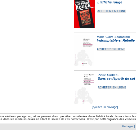
L'affiche rouge
ACHETER EN LIGNE
Marie-Claire Scamaroni
Indomptable et Rebelle
ACHETER EN LIGNE
Pierre Sudreau
Sans se départir de soi
ACHETER EN LIGNE
[Ajouter un ouvrage]
e vérifiées par ajpn.org et ne peuvent donc pas être considérées d'une fiabilité totale. Nous citons les
ans les meilleurs délais en citant la source de ces corrections. C'est par cette vigilance des visiteurs
Partager
|