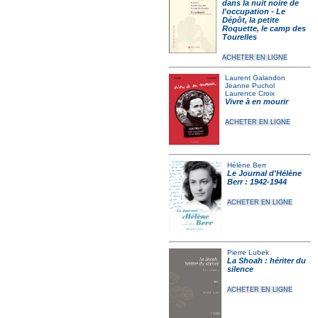
dans la nuit noire de
l'occupation - Le
Dépôt, la petite
Roquette, le camp des
Tourelles
ACHETER EN LIGNE
Laurent Galandon
Jeanne Puchol
Laurence Croix
Vivre à en mourir
ACHETER EN LIGNE
Hélène Berr
Le Journal d'Hélène
Berr : 1942-1944
ACHETER EN LIGNE
Pierre Lubek
La Shoah : hériter du
silence
ACHETER EN LIGNE