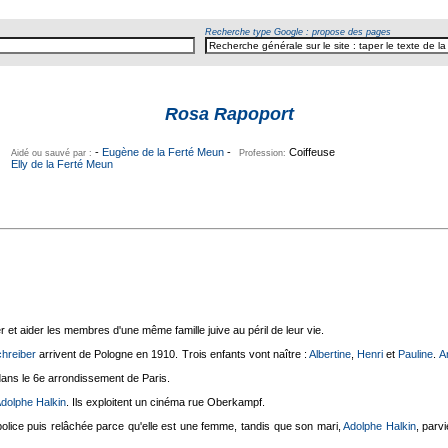
Recherche type Google : propose des pages
Rosa Rapoport
-
Eugène de la Ferté Meun
-
Coiffeuse
Aidé ou sauvé par :
Profession:
Elly de la Ferté Meun
r et aider les membres d'une même famille juive au péril de leur vie.
hreiber
arrivent de Pologne en 1910. Trois enfants vont naître :
Albertine
,
Henri
et
Pauline
.
A
dans le 6e arrondissement de Paris.
dolphe Halkin
. Ils exploitent un cinéma rue Oberkampf.
police puis relâchée parce qu'elle est une femme, tandis que son mari,
Adolphe Halkin
, parvi