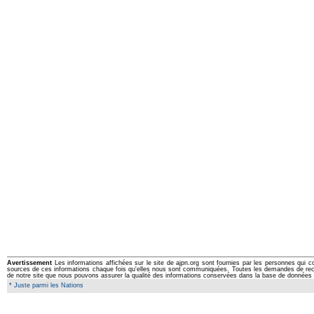
Avertissement
Les informations affichées sur le site de ajpn.org sont fournies par les personnes qui c
sources de ces informations chaque fois qu'elles nous sont communiquées. Toutes les demandes de rectifi
de notre site que nous pouvons assurer la qualité des informations conservées dans la base de données 
* Juste parmi les Nations