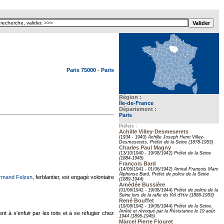
Texte pour ecartement lateral
Paris 75000
-
Paris
Région :
Île-de-France
Département :
Paris
Préfets :
Achille Villey-Desmeserets
(1934 - 1940)
Achille Joseph Henri Villey-
Desmeserets, Préfet de la Seine (1878-1953)
Charles Paul Magny
(13/10/1940 - 19/08/1942)
Préfet de la Seine
(1884-1945)
François Bard
(14/05/1941 - 01/06/1942)
Amiral François Marc
Alphonse Bard, Préfet de police de la Seine
rmand Felzen
, ferblantier, est engagé volontaire
(1889-1944)
Amédée Bussière
(01/06/1942 - 19/08/1944)
Préfet de police de la
Seine lors de la rafle du Vél d’Hiv (1886-1953)
René Bouffet
(19/08/1942 - 19/08/1944)
Préfet de la Seine.
Arrêté et révoqué par la Résistance le 19 août
ent à s'enfuir par les toits et à se réfugier chez
1944 (1896-1945)
Marcel Pierre Flouret