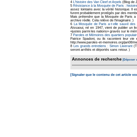
4
L'histoire des Van Cleef et Arpels
(Blog de 
5
Résistance à la Mosquée de Paris : histoire
assez lointains avec la vérité historique. Il
furent probablement protégés par des membr
Mais prétendre que la Mosquée de Paris a a
archive réelle. Cela relève de l'imaginaire. )
6
La Mosquée de Paris a-t-elle sauvé des 
Aïssaoui, né en 1947, vient de publier un li
«justes parmi les nations» gravés sur le mé
7
Paroles et Mémoires des quartiers populair
Patrice Spadoni, ou ils racontent leur vie 
http://www.paroles-et-memoires.org/jan08/me
8
Les grands entretiens : Simon Liwerant
(T
seront arrêtés et déportés sans retour. )
Annonces de recherche
[Déposer 
[Signaler que le contenu de cet article v