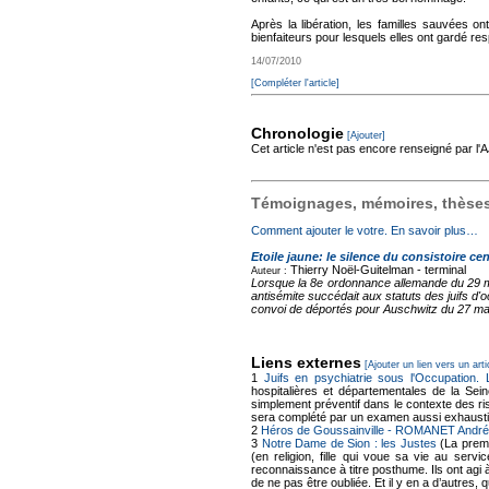
Après la libération, les familles sauvées 
bienfaiteurs pour lesquels elles ont gardé res
14/07/2010
[Compléter l'article]
Chronologie
[Ajouter]
Cet article n'est pas encore renseigné par l
Témoignages, mémoires, thèses,
Comment ajouter le votre. En savoir plus…
Etoile jaune: le silence du consistoire cen
Thierry Noël-Guitelman -
terminal
Auteur :
Lorsque la 8e ordonnance allemande du 29 mai
antisémite succédait aux statuts des juifs d'
convoi de déportés pour Auschwitz du 27 mars
Liens externes
[Ajouter un lien vers un arti
1
Juifs en psychiatrie sous l'Occupation.
hospitalières et départementales de la Sei
simplement préventif dans le contexte des ris
sera complété par un examen aussi exhausti
2
Héros de Goussainville - ROMANET André
3
Notre Dame de Sion : les Justes
(La premi
(en religion, fille qui voue sa vie au se
reconnaissance à titre posthume. Ils ont agi 
de ne pas être oubliée. Et il y en a d’autres