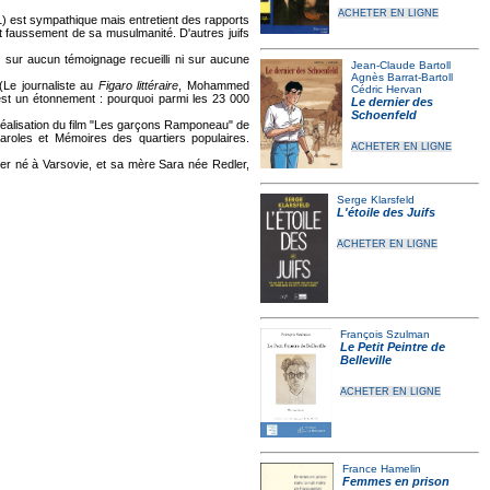
ACHETER EN LIGNE
) est sympathique mais entretient des rapports
ant faussement de sa musulmanité. D'autres juifs
 sur aucun témoignage recueilli ni sur aucune
Jean-Claude Bartoll
Agnès Barrat-Bartoll
Le journaliste au
Figaro littéraire
, Mohammed
Cédric Hervan
t est un étonnement : pourquoi parmi les 23 000
Le dernier des
Schoenfeld
éalisation du film "Les garçons Ramponeau" de
 Paroles et Mémoires des quartiers populaires.
ACHETER EN LIGNE
er né à Varsovie, et sa mère Sara née Redler,
Serge Klarsfeld
L'étoile des Juifs
ACHETER EN LIGNE
François Szulman
Le Petit Peintre de
Belleville
ACHETER EN LIGNE
France Hamelin
Femmes en prison