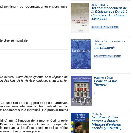
Julien Blanc
rand sentiment de reconnaissance envers leurs
Au commencement de
la Résistance : Du côté
du musée de l'Homme
1940-1941
ACHETER EN LIGNE
nde Guerre mondiale.
Hélène Schustermann-
pincow
Les Déracinés
ACHETER EN LIGNE
e central. Cette étape ignoble de la répression
Rachel Ségal
on des juifs de la vie économique, et au premier
Ecole de la rue
Tlemcen
Par une recherche approfondie des archives
sion juive internées à titre médical, parfois
t nettement sur la morbidité. Ce premier travail
Collectif
Jean-Pierre Guéno
e), qui, à l’époque de la guerre, était ancelle
Paroles d'étoiles -
otre-Dame de Sion ont reçu la même marque de
Mémoire d'enfants
Juifs pendant la deuxième guerre mondiale mérite
cachés (1939-1945)
me sens, chacun à leur place. )