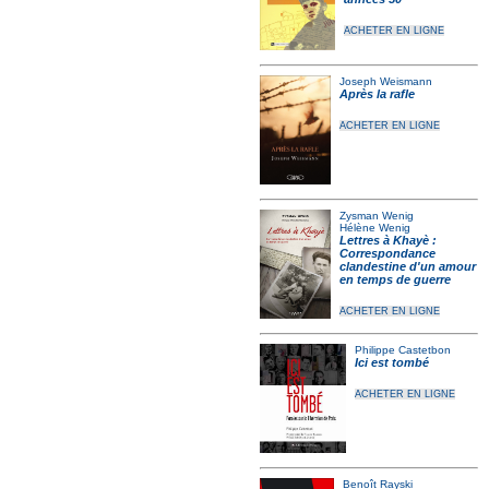
ACHETER EN LIGNE
Joseph Weismann
Après la rafle
ACHETER EN LIGNE
Zysman Wenig
Hélène Wenig
Lettres à Khayè :
Correspondance
clandestine d'un amour
en temps de guerre
ACHETER EN LIGNE
Philippe Castetbon
Ici est tombé
ACHETER EN LIGNE
Benoît Rayski