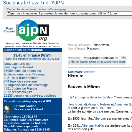
Soutenez le travail de l'AJPN
Recherche de personne, de lieu : affiche la page
Page
d'accueil
Texte pour ecartement lateral
Anonymes, Justes et Persécutés durant la
Pinszowski
Nom de naissance:
période nazie dans les communes de France
Rapoport
Nom d'épouse:
3 annonces de recherche
39/45 en France (WWII)
Naturalisée française en 1930
Nationalité :
base des données identifiées par AJPN.org
[Créer un nouvel article et/ou ajouter une photo]
Nouveaux articles
Une page au hasard
38080 noms de commune
Sommaire
[Afficher]
95 départements et l'étranger
Histoire
1231 lieux d'internement
744 lieux de sauvetage
33 organisations de sauvetage
Sauvés à Mâron
4381 Justes de France
1072 résistants juifs
16133 personnes sauvées, cachées
Elly
* et
Eugène de la Ferté Meun
* vont sauve
Expositions pédagogiques AJPN
Herch Leib
dit
Armand Felzen
et
Anna née Sc
L'enfant cachée
durant la guerre de 1914-1918.
Das versteckte Kind
La famille achète un café rue des Canettes, 
Chronologie 1905/1945
En 1936, leur fille,
Albertine
est mariée avec
A
En France dans les communes
Les Justes parmi les Nations
En 1941,
Albertine Halkin
est arrêtée par la 
Républicains espagnols
des amis non-juifs.
Tsiganes français en 1939-1945