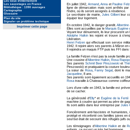
Les lieux d'internement
En juillet 1942,
Armand
,
Anna
et
Pauline Fel
Les sauvetages en France
Bibliothèque : 1390 ouvrages
ligne de démarcation mais sont arrêtés par
Cartographie
l'Indre, où ils seront assignés à résidence.
Glossaire
Le secrétaire de mairie,
Jules Gilbert
leur c
équiper leur logement.
Plan du site
Signaler un problème technique
En octobre 1942, le danger grandit.
Albertine
Imprimer cette page
Elles sont accueillies par le
Marquis Eugène d
Voyant leur dénuement, ils leur procurent un l
Adolphe Halkin
les rejoint et trouve à s'e
Libération.
Henri Felzen
qui effectuait son service mili
1942. Il rejoint alors ses parents à Mâron en
Il rejoindra un maquis FTP puis les FFI dans 
La famille Felzen n'est pas la seule famille p
Une cousine d'
Albertine Halkin
,
Rosa Rapopo
Ses parents
Schmil Beer Pinszowski
et
Thé
Pinszowski) et pratiquaient la couture boulev
La sœur de
Rosa
,
Fanny Segal
, dont le ma
Jacqueline
, 8 ans.
Ses parents sont égaiement accueillis en 19
Rosa
travaille à Chateauroux comme coiffeuse
Lors d'une rafle en 1943, la famille est pré
de se cacher.
La générosité d'
Elly
* et
Eugène de la Ferté
machine à coudre qui permet au père de gagne
Ils sont aidés dans leur entreprise par
Jules 
Foncièrement anti-fascistes et humanistes, i
protégé et réconforté ces familles juives en 
seul but était de secourir des réfugiés juifs o
Les témoignages d'
Albertine Halkin
et de
R
enfants, ce qui est un très bel hommage.