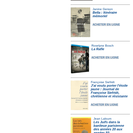
Janine Gerson
Bella : Itinéraire
mémoriel
ACHETER EN LIGNE
Roselyne Bosch
La Rafle
ACHETER EN LIGNE
Françoise Siefridt
J'ai voulu porter l'étoile
jaune : Journal de
Françoise Siefridt,
chrétienne et résistante
ACHETER EN LIGNE
Jean Laloum
Les Juifs dans la
banlieue parisienne
des années 20 aux
années 50