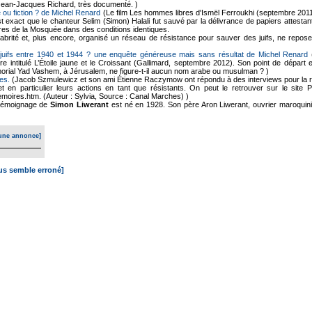
Jean-Jacques Richard, très documenté. )
 ou fiction ? de Michel Renard
(Le film Les hommes libres d'Ismël Ferroukhi (septembre 2011
 est exact que le chanteur Selim (Simon) Halali fut sauvé par la délivrance de papiers attest
es de la Mosquée dans des conditions identiques.
brité et, plus encore, organisé un réseau de résistance pour sauver des juifs, ne repose
juifs entre 1940 et 1944 ? une enquête généreuse mais sans résultat de Michel Renard
(
vre intitulé L’Étoile jaune et le Croissant (Gallimard, septembre 2012). Son point de dépar
morial Yad Vashem, à Jérusalem, ne figure-t-il aucun nom arabe ou musulman ? )
es.
(Jacob Szmulewicz et son ami Étienne Raczymow ont répondu à des interviews pour la r
et en particulier leurs actions en tant que résistants. On peut le retrouver sur le site
moires.htm. (Auteur : Sylvia, Source : Canal Marches) )
émoignage de
Simon Liwerant
est né en 1928. Son père Aron Liwerant, ouvrier maroquini
une annonce]
ous semble erroné]