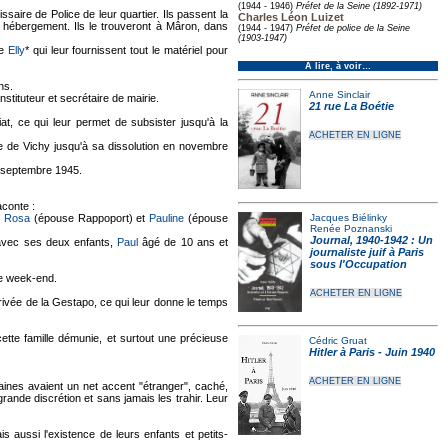
(1944 - 1946)
Préfet de la Seine (1892-1971)
saire de Police de leur quartier. Ils passent la
Charles Léon Luizet
 hébergement. Ils le trouveront à Mâron, dans
(1944 - 1947)
Préfet de police de la Seine
(1903-1947)
se
Elly
* qui leur fournissent tout le matériel pour
À lire, à voir…
ns.
Anne Sinclair
 instituteur et secrétaire de mairie.
21 rue La Boétie
t, ce qui leur permet de subsister jusqu'à la
ACHETER EN LIGNE
ime de Vichy jusqu'à sa dissolution en novembre
en septembre 1945.
aconte :
,
Rosa
(épouse Rappoport) et
Pauline
(épouse
Jacques Biélinky
Renée Poznanski
Journal, 1940-1942 : Un
, avec ses deux enfants,
Paul
âgé de 10 ans et
journaliste juif à Paris
sous l'Occupation
ue week-end.
ACHETER EN LIGNE
rivée de la Gestapo, ce qui leur donne le temps
à cette famille démunie, et surtout une précieuse
Cédric Gruat
Hitler à Paris - Juin 1940
ACHETER EN LIGNE
taines avaient un net accent "étranger", caché,
rande discrétion et sans jamais les trahir. Leur
 aussi l'existence de leurs enfants et petits-