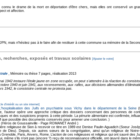
ont connu le drame de la mort en déportation d'être chers, mais elles ont conservé un g
pect et affection.
'AJPN, mais n'hésitez pas à le faire afin de restituer à cette commune sa mémoire de la Seco
 recherches, exposés et travaux scolaires
[Ajouter le votre]
trale
, Mémoire ou thèse
7 pages, réalisation 2013
 1942 instaure l'étoile jaune en zone occupée, on peut s'attendre à la réaction du consistoir
octobre 1940 et juin 1941, aux recensements, aux rafles, aux décisions allemandes d'éliminati
 1942, le consistoire centrale ne protesta pas.
cle d'intérêt ou un site internet]
 L'hospitalisation des Juifs en psychiatrie sous Vichy dans le département de la Seine
(
ne, l'auteur opère une approche critique des dossiers concernant des personnes de confes
ques et des suspicions propres à cette période. La pénurie alimentaire est confirmée, influan
f que possible des documents conservés pour amener une conclusion. )
(Héros de Goussainville - Page ROMANET André )
ère religieuse de Sion à recevoir ce titre en 1989 est Denise Paulin-Aguadich (Soeur Joséphin
rvice de Dieu). Depuis, six autres sœurs de la congrégation, ainsi qu’un religieux de N
à Grenoble, Paris, Anvers, Rome. L’action de ces religieuses et religieux qui ont sauvé des 
, qui, même s’ils n’ont pas (encore ?) reçu de reconnaissance officielle, ont œuvré dans le mê