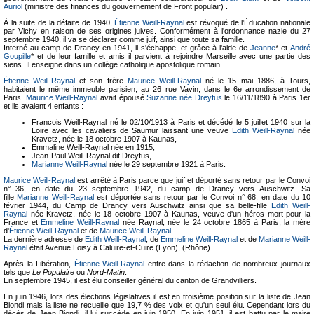
Auriol
(ministre des finances du gouvernement de Front populair) .
À la suite de la défaite de 1940,
Étienne Weill-Raynal
est révoqué de l'Éducation nationale
par Vichy en raison de ses origines juives. Conformément à l'ordonnance nazie du 27
septembre 1940, il va se déclarer comme juif, ainsi que toute sa famille.
Interné au camp de Drancy en 1941, il s'échappe, et grâce à l'aide de
Jeanne
* et
André
Goupille
* et de leur famille et amis il parvient à rejoindre Marseille avec une partie des
siens. Il enseigne dans un collège catholique apostolique romain.
Étienne Weill-Raynal
et son frère
Maurice Weill-Raynal
né le 15 mai 1886, à Tours,
habitaient le même immeuble parisien, au 26 rue Vavin, dans le 6e arrondissement de
Paris.
Maurice Weill-Raynal
avait épousé
Suzanne née Dreyfus
le 16/11/1890 à Paris 1er
et ils avaient 4 enfants :
Francois Weill-Raynal né le 02/10/1913 à Paris et décédé le 5 juillet 1940
sur la
Loire avec les cavaliers de Saumur laissant une veuve
Edith Weill-Raynal
née
Kravetz, née le 18 octobre 1907 à Kaunas
,
Emmaline Weill-Raynal née en 1915,
Jean-Paul Weill-Raynal dit Dreyfus,
Marianne Weill-Raynal
née le 29 septembre 1921 à Paris.
Maurice Weill-Raynal
est arrêté à Paris parce que juif et déporté sans retour par le Convoi
n° 36, en date du 23 septembre 1942, du camp de Drancy vers Auschwitz. Sa
fille
Marianne Weill-Raynal
est déportée sans retour par le Convoi n° 68, en date du 10
février 1944, du Camp de Drancy vers Auschwitz ainsi que sa belle-fille
Edith Weill-
Raynal
née Kravetz, née le 18 octobre 1907 à Kaunas, veuve d'un héros mort pour la
France et
Emmeline Weill-Raynal
née Raynal, née le 24 octobre 1865 à Paris, la mère
d'
Étienne Weill-Raynal
et de
Maurice Weill-Raynal
.
La dernière adresse de
Edith Weill-Raynal
, de
Emmeline Weill-Raynal
et de
Marianne Weill-
Raynal
était Avenue Loisy à Caluire-et-Cuire (Lyon), (Rhône).
Après la Libération,
Étienne Weill-Raynal
entre dans la rédaction de nombreux journaux
tels que
Le Populaire
ou
Nord-Matin
.
En septembre 1945, il est élu conseiller général du canton de Grandvilliers.
En juin 1946, lors des élections législatives il est en troisième position sur la liste de Jean
Biondi mais la liste ne recueille que 19,7 % des voix et qu'un seul élu. Cependant lors du
décès de Jean Biondi, il lui succède en juin 1950. En juin 1951, il est battu par le maire