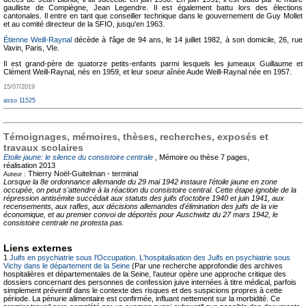
gaulliste de Compiègne, Jean Legendre. Il est également battu lors des élections
cantonales. Il entre en tant que conseiller technique dans le gouvernement de Guy Mollet
et au comité directeur de la SFIO, jusqu'en 1963.
Étienne Weill-Raynal
décède à l'âge de 94 ans, le 14 juillet 1982, à son domicile, 26, rue
Vavin, Paris, VIe.
Il est grand-père de quatorze petits-enfants parmi lesquels les jumeaux Guillaume et
Clément Weill-Raynal, nés en 1959, et leur soeur aînée Aude Weill-Raynal née en 1957.
15/07/2019
asso 11525
Témoignages, mémoires, thèses, recherches, exposés et
travaux scolaires
Etoile jaune: le silence du consistoire centrale
, Mémoire ou thèse
7 pages,
réalisation 2013
Thierry Noël-Guitelman -
terminal
Auteur :
Lorsque la 8e ordonnance allemande du 29 mai 1942 instaure l'étoile jaune en zone
occupée, on peut s'attendre à la réaction du consistoire central. Cette étape ignoble de la
répression antisémite succédait aux statuts des juifs d'octobre 1940 et juin 1941, aux
recensements, aux rafles, aux décisions allemandes d'élimination des juifs de la vie
économique, et au premier convoi de déportés pour Auschwitz du 27 mars 1942, le
consistoire centrale ne protesta pas.
Liens externes
1
Juifs en psychiatrie sous l'Occupation. L'hospitalisation des Juifs en psychiatrie sous
Vichy dans le département de la Seine
(Par une recherche approfondie des archives
hospitalières et départementales de la Seine, l'auteur opère une approche critique des
dossiers concernant des personnes de confession juive internées à titre médical, parfois
simplement préventif dans le contexte des risques et des suspicions propres à cette
période. La pénurie alimentaire est confirmée, influant nettement sur la morbidité. Ce