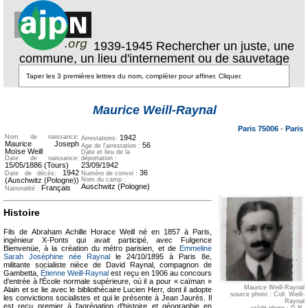
1939-1945 Rechercher un juste, une
commune, un lieu d'internement ou de sauvetage
Texte pour
ecartement
Texte pour
Maurice Weill-Raynal
ecartement lateral
lateral
Paris 75006
-
Paris
Nom de naissance:
1942
Arrestations:
Maurice Joseph
56
Age de l'arrestation :
Moïse Weill
Date et lieu de la
Date de naissance:
déportation :
15/05/1886 (Tours)
23/09/1942
1942
36
Date de décès:
Numéro de convoi :
(Auschwitz (Pologne))
Nom du camp :
Auschwitz (Pologne)
Français
Nationalité :
Histoire
Fils de Abraham Achille Horace Weill né en 1857 à Paris,
ingénieur X-Ponts qui avait participé, avec Fulgence
Bienvenüe, à la création du métro parisien, et de
Emmeline
Sarah Joséphine née Raynal
le 24/10/1895 à Paris 8e,
militante socialiste nièce de David Raynal, compagnon de
Gambetta,
Étienne Weill-Raynal
est reçu en 1906 au concours
d'entrée à l'École normale supérieure, où il a pour « caïman »
Maurice Weill-Raynal
Alain et se lie avec le bibliothécaire Lucien Herr, dont il adopte
source photo : Coll. Weill-
les convictions socialistes et qui le présente à Jean Jaurès. Il
Raynal
est reçu premier à l'agrégation d'histoire et géographie en
crédit photo : D.R.