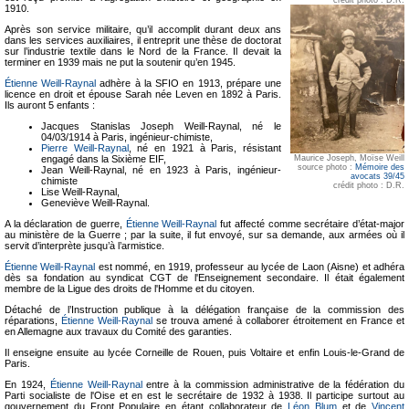
1910.
Après son service militaire, qu’il accomplit durant deux ans
dans les services auxiliaires, il entreprit une thèse de doctorat
sur l’industrie textile dans le Nord de la France. Il devait la
terminer en 1939 mais ne put la soutenir qu’en 1945.
Étienne Weill-Raynal
adhère à la SFIO en 1913, prépare une
licence en droit et épouse Sarah née Leven en 1892 à Paris.
Ils auront 5 enfants :
Jacques Stanislas Joseph Weill-Raynal, né le
04/03/1914 à Paris, ingénieur-chimiste,
Pierre Weill-Raynal
, né en 1921 à Paris, résistant
Maurice Joseph, Moïse Weill
engagé dans la Sixième EIF,
source photo :
Mémoire des
Jean Weill-Raynal, né en 1923 à Paris, ingénieur-
avocats 39/45
chimiste
crédit photo : D.R.
Lise Weill-Raynal,
Geneviève Weill-Raynal.
A la déclaration de guerre,
Étienne Weill-Raynal
fut affecté comme secrétaire d’état-major
au ministère de la Guerre ; par la suite, il fut envoyé, sur sa demande, aux armées où il
servit d’interprète jusqu’à l’armistice.
Étienne Weill-Raynal
est nommé, en 1919, professeur au lycée de Laon (Aisne) et adhéra
dès sa fondation au syndicat CGT de l'Enseignement secondaire. Il était également
membre de la Ligue des droits de l'Homme et du citoyen.
Détaché de l’Instruction publique à la délégation française de la commission des
réparations,
Étienne Weill-Raynal
se trouva amené à collaborer étroitement en France et
en Allemagne aux travaux du Comité des garanties.
Il enseigne ensuite au lycée Corneille de Rouen, puis Voltaire et enfin Louis-le-Grand de
Paris.
En 1924,
Étienne Weill-Raynal
entre à la commission administrative de la fédération du
Parti socialiste de l'Oise et en est le secrétaire de 1932 à 1938. Il participe surtout au
gouvernement du Front Populaire en étant collaborateur de
Léon Blum
et de
Vincent