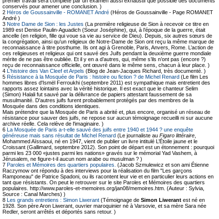
premier travail sera complété par un examen aussi exhaustif que possible des documents
conservés pour amener une conclusion. )
2
Héros de Goussainville - ROMANET André
(Héros de Goussainville - Page ROMANET
André )
3
Notre Dame de Sion : les Justes
(La première religieuse de Sion à recevoir ce titre en
1989 est Denise Paulin-Aguadich (Soeur Joséphine), qui, à l’époque de la guerre, était
ancelle (en religion, fille qui voue sa vie au service de Dieu). Depuis, six autres sœurs de
la congrégation, ainsi qu’un religieux de Notre-Dame de Sion ont reçu la même marque de
reconnaissance à titre posthume. Ils ont agi à Grenoble, Paris, Anvers, Rome. L’action de
ces religieuses et religieux qui ont sauvé des Juifs pendant la deuxième guerre mondiale
mérite de ne pas être oubliée. Et il y en a d’autres, qui, même s’ils n’ont pas (encore ?)
reçu de reconnaissance officielle, ont œuvré dans le même sens, chacun à leur place. )
4
L'histoire des Van Cleef et Arpels
(Blog de Jean-Jacques Richard, très documenté. )
5
Résistance à la Mosquée de Paris : histoire ou fiction ? de Michel Renard
(Le film Les
hommes libres d'Ismël Ferroukhi (septembre 2011) est sympathique mais entretient des
rapports assez lointains avec la vérité historique. Il est exact que le chanteur Selim
(Simon) Halali fut sauvé par la délivrance de papiers attestant faussement de sa
musulmanité. D'autres juifs furent probablement protégés par des membres de la
Mosquée dans des conditions identiques.
Mais prétendre que la Mosquée de Paris a abrité et, plus encore, organisé un réseau de
résistance pour sauver des juifs, ne repose sur aucun témoignage recueilli ni sur aucune
archive réelle. Cela relève de l'imaginaire. )
6
La Mosquée de Paris a-t-elle sauvé des juifs entre 1940 et 1944 ? une enquête
généreuse mais sans résultat de Michel Renard
(Le journaliste au
Figaro littéraire
,
Mohammed Aïssaoui, né en 1947, vient de publier un livre intitulé L’Étoile jaune et le
Croissant (Gallimard, septembre 2012). Son point de départ est un étonnement : pourquoi
parmi les 23 000 «justes parmi les nations» gravés sur le mémorial Yad Vashem, à
Jérusalem, ne figure-t-il aucun nom arabe ou musulman ? )
7
Paroles et Mémoires des quartiers populaires.
(Jacob Szmulewicz et son ami Étienne
Raczymow ont répondu à des interviews pour la réalisation du film "Les garçons
Ramponeau" de Patrice Spadoni, ou ils racontent leur vie et en particulier leurs actions en
tant que résistants. On peut le retrouver sur le site Paroles et Mémoires des quartiers
populaires. http://www.paroles-et-memoires.org/jan08/memoires.htm. (Auteur : Sylvia,
Source : Canal Marches) )
8
Les grands entretiens : Simon Liwerant
(Témoignage de
Simon Liwerant
est né en
1928. Son père Aron Liwerant, ouvrier maroquinier né à Varsovie, et sa mère Sara née
Redler, seront arrêtés et déportés sans retour. )