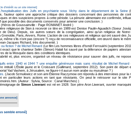
cle d'intérêt ou un site internet]
 L'hospitalisation des Juifs en psychiatrie sous Vichy dans le département de la Seine
(
ne, l'auteur opère une approche critique des dossiers concernant des personnes de confes
ques et des suspicions propres à cette période. La pénurie alimentaire est confirmée, influan
f que possible des documents conservés pour amener une conclusion. )
(Héros de Goussainville - Page ROMANET André )
ère religieuse de Sion à recevoir ce titre en 1989 est Denise Paulin-Aguadich (Soeur Joséphin
rvice de Dieu). Depuis, six autres sœurs de la congrégation, ainsi qu’un religieux de N
à Grenoble, Paris, Anvers, Rome. L’action de ces religieuses et religieux qui ont sauvé des 
, qui, même s’ils n’ont pas (encore ?) reçu de reconnaissance officielle, ont œuvré dans le mê
Jean-Jacques Richard, très documenté. )
 ou fiction ? de Michel Renard
(Le film Les hommes libres d'Ismël Ferroukhi (septembre 2011
 est exact que le chanteur Selim (Simon) Halali fut sauvé par la délivrance de papiers attest
es de la Mosquée dans des conditions identiques.
brité et, plus encore, organisé un réseau de résistance pour sauver des juifs, ne repose
juifs entre 1940 et 1944 ? une enquête généreuse mais sans résultat de Michel Renard
(
vre intitulé L’Étoile jaune et le Croissant (Gallimard, septembre 2012). Son point de dépar
morial Yad Vashem, à Jérusalem, ne figure-t-il aucun nom arabe ou musulman ? )
es.
(Jacob Szmulewicz et son ami Étienne Raczymow ont répondu à des interviews pour la r
et en particulier leurs actions en tant que résistants. On peut le retrouver sur le site
moires.htm. (Auteur : Sylvia, Source : Canal Marches) )
émoignage de
Simon Liwerant
est né en 1928. Son père Aron Liwerant, ouvrier maroquini
une annonce]
ous semble erroné]