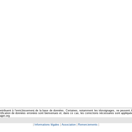
ontribuent à l'enrichissement de la base de données. Certaines, notamment les témoignages, ne peuvent êtr
cation de données erronées sont bienvenues et, dans ce cas, les corrections nécessaires sont appliquées d
ajpn.org
|
Informations légales
|
Association
|
Remerciements
|