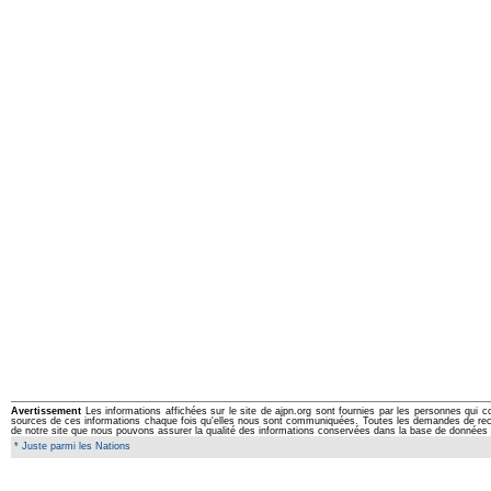
Avertissement
Les informations affichées sur le site de ajpn.org sont fournies par les personnes qui c
sources de ces informations chaque fois qu'elles nous sont communiquées. Toutes les demandes de rectifi
de notre site que nous pouvons assurer la qualité des informations conservées dans la base de données 
* Juste parmi les Nations