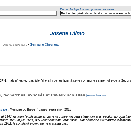
Recherche type Google : propose des pages
Josette Ullmo
-
Germaine Chesneau
Aidé ou sauvé par :
'AJPN, mais n'hésitez pas à le faire afin de restituer à cette commune sa mémoire de la Seco
 recherches, exposés et travaux scolaires
[Ajouter le votre]
trale
, Mémoire ou thèse
7 pages, réalisation 2013
 1942 instaure l'étoile jaune en zone occupée, on peut s'attendre à la réaction du consistoir
octobre 1940 et juin 1941, aux recensements, aux rafles, aux décisions allemandes d'éliminati
 1942, le consistoire centrale ne protesta pas.