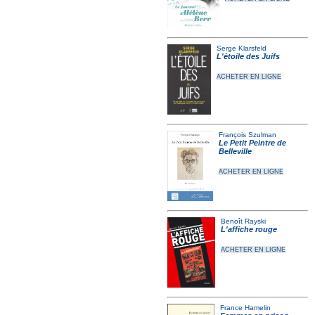
Serge Klarsfeld
L'étoile des Juifs
ACHETER EN LIGNE
François Szulman
Le Petit Peintre de
Belleville
ACHETER EN LIGNE
Benoît Rayski
L'affiche rouge
ACHETER EN LIGNE
France Hamelin