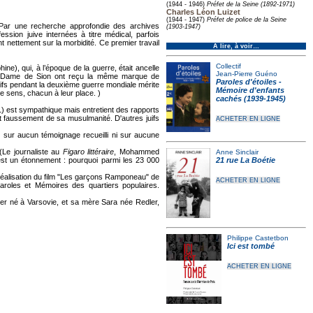
(1944 - 1946)
Préfet de la Seine (1892-1971)
Charles Léon Luizet
(1944 - 1947)
Préfet de police de la Seine
Par une recherche approfondie des archives
(1903-1947)
sion juive internées à titre médical, parfois
t nettement sur la morbidité. Ce premier travail
À lire, à voir…
Collectif
e), qui, à l’époque de la guerre, était ancelle
Jean-Pierre Guéno
otre-Dame de Sion ont reçu la même marque de
Paroles d'étoiles -
Juifs pendant la deuxième guerre mondiale mérite
Mémoire d'enfants
me sens, chacun à leur place. )
cachés (1939-1945)
) est sympathique mais entretient des rapports
ant faussement de sa musulmanité. D'autres juifs
ACHETER EN LIGNE
 sur aucun témoignage recueilli ni sur aucune
Le journaliste au
Figaro littéraire
, Mohammed
Anne Sinclair
t est un étonnement : pourquoi parmi les 23 000
21 rue La Boétie
éalisation du film "Les garçons Ramponeau" de
ACHETER EN LIGNE
 Paroles et Mémoires des quartiers populaires.
er né à Varsovie, et sa mère Sara née Redler,
Philippe Castetbon
Ici est tombé
ACHETER EN LIGNE