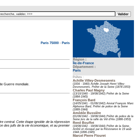
Texte pour ecartement lateral
Paris 75000
-
Paris
Région :
Île-de-France
Département :
Paris
Préfets :
Achille Villey-Desmeserets
nde Guerre mondiale.
(1934 - 1940)
Achille Joseph Henri Villey-
Desmeserets, Préfet de la Seine (1878-1953)
Charles Paul Magny
(13/10/1940 - 19/08/1942)
Préfet de la Seine
(1884-1945)
François Bard
(14/05/1941 - 01/06/1942)
Amiral François Marc
Alphonse Bard, Préfet de police de la Seine
(1889-1944)
Amédée Bussière
(01/06/1942 - 19/08/1944)
Préfet de police de la
Seine lors de la rafle du Vél d’Hiv (1886-1953)
e central. Cette étape ignoble de la répression
René Bouffet
on des juifs de la vie économique, et au premier
(19/08/1942 - 19/08/1944)
Préfet de la Seine.
Arrêté et révoqué par la Résistance le 19 août
1944 (1896-1945)
Marcel Pierre Flouret