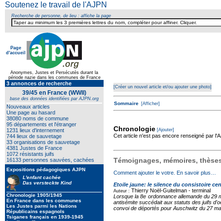
Soutenez le travail de l'AJPN
Recherche de personne, de lieu : affiche la page
Page
d'accueil
Texte pour ecartement lateral
Anonymes, Justes et Persécutés durant la
période nazie dans les communes de France
3 annonces de recherche
[Créer un nouvel article et/ou ajouter une photo]
39/45 en France (WWII)
base des données identifiées par AJPN.org
Sommaire
[Afficher]
Nouveaux articles
Une page au hasard
38080 noms de commune
95 départements et l'étranger
Chronologie
1231 lieux d'internement
[Ajouter]
Cet article n'est pas encore renseigné par l
744 lieux de sauvetage
33 organisations de sauvetage
4381 Justes de France
1072 résistants juifs
Témoignages, mémoires, thèses,
16133 personnes sauvées, cachées
Expositions pédagogiques AJPN
Comment ajouter le votre. En savoir plus…
L'enfant cachée
Das versteckte Kind
Etoile jaune: le silence du consistoire cen
Thierry Noël-Guitelman -
terminal
Auteur :
Chronologie 1905/1945
Lorsque la 8e ordonnance allemande du 29 mai
En France dans les communes
antisémite succédait aux statuts des juifs d'
Les Justes parmi les Nations
convoi de déportés pour Auschwitz du 27 mars
Républicains espagnols
Tsiganes français en 1939-1945