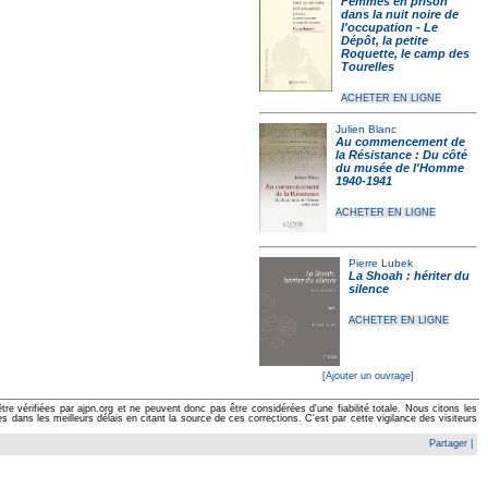
Femmes en prison
dans la nuit noire de
l'occupation - Le
Dépôt, la petite
Roquette, le camp des
Tourelles
ACHETER EN LIGNE
Julien Blanc
Au commencement de
la Résistance : Du côté
du musée de l'Homme
1940-1941
ACHETER EN LIGNE
Pierre Lubek
La Shoah : hériter du
silence
ACHETER EN LIGNE
[Ajouter un ouvrage]
e vérifiées par ajpn.org et ne peuvent donc pas être considérées d'une fiabilité totale. Nous citons les
ans les meilleurs délais en citant la source de ces corrections. C'est par cette vigilance des visiteurs
Partager
|