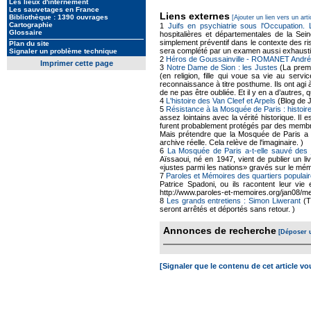
Les lieux d'internement
Les sauvetages en France
Liens externes
Bibliothèque : 1390 ouvrages
[Ajouter un lien vers un arti
Cartographie
1
Juifs en psychiatrie sous l'Occupation.
Glossaire
hospitalières et départementales de la Sei
simplement préventif dans le contexte des ris
Plan du site
sera complété par un examen aussi exhausti
Signaler un problème technique
2
Héros de Goussainville - ROMANET André
Imprimer cette page
3
Notre Dame de Sion : les Justes
(La premi
(en religion, fille qui voue sa vie au se
reconnaissance à titre posthume. Ils ont agi 
de ne pas être oubliée. Et il y en a d’autres
4
L'histoire des Van Cleef et Arpels
(Blog de 
5
Résistance à la Mosquée de Paris : histoire
assez lointains avec la vérité historique. Il
furent probablement protégés par des membr
Mais prétendre que la Mosquée de Paris a a
archive réelle. Cela relève de l'imaginaire. )
6
La Mosquée de Paris a-t-elle sauvé des 
Aïssaoui, né en 1947, vient de publier un li
«justes parmi les nations» gravés sur le mé
7
Paroles et Mémoires des quartiers populair
Patrice Spadoni, ou ils racontent leur vie 
http://www.paroles-et-memoires.org/jan08/me
8
Les grands entretiens : Simon Liwerant
(T
seront arrêtés et déportés sans retour. )
Annonces de recherche
[Déposer 
[Signaler que le contenu de cet article v