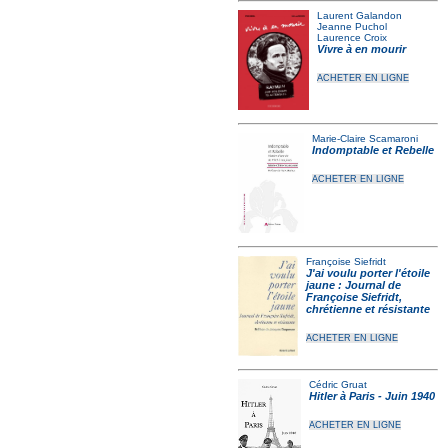
Laurent Galandon
Jeanne Puchol
Laurence Croix
Vivre à en mourir
ACHETER EN LIGNE
Marie-Claire Scamaroni
Indomptable et Rebelle
ACHETER EN LIGNE
Françoise Siefridt
J'ai voulu porter l'étoile
jaune : Journal de
Françoise Siefridt,
chrétienne et résistante
ACHETER EN LIGNE
Cédric Gruat
Hitler à Paris - Juin 1940
ACHETER EN LIGNE