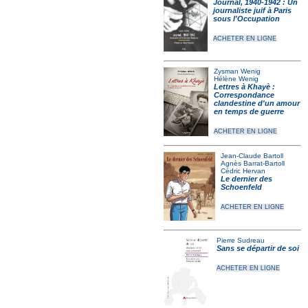
Journal, 1940-1942 : Un
journaliste juif à Paris
sous l'Occupation
ACHETER EN LIGNE
Zysman Wenig
Hélène Wenig
Lettres à Khayè :
Correspondance
clandestine d'un amour
en temps de guerre
ACHETER EN LIGNE
Jean-Claude Bartoll
Agnès Barrat-Bartoll
Cédric Hervan
Le dernier des
Schoenfeld
ACHETER EN LIGNE
Pierre Sudreau
Sans se départir de soi
ACHETER EN LIGNE