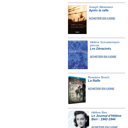
Joseph Weismann
Après la rafle
ACHETER EN LIGNE
Hélène Schustermann-
pincow
Les Déracinés
ACHETER EN LIGNE
Roselyne Bosch
La Rafle
ACHETER EN LIGNE
Hélène Berr
Le Journal d'Hélène
Berr : 1942-1944
ACHETER EN LIGNE