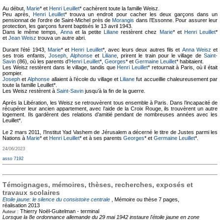
Au début,
Marie
* et
Henri Leuillet
* cachèrent toute la famille Weisz.
Peu après,
Henri Leuillet
* trouva un endroit pour cacher les deux garçons dans un
pensionnat de l’ordre de Saint-Michel près de
Morangis
dans l’Essonne. Pour assurer leur
protection, les garçons furent baptisés le 13 avril 1943.
Dans le même temps,
Anna
et la petite
Liliane
restèrent chez
Marie
* et
Henri Leuillet
*
et
Jean Weisz
trouva un autre abri.
Durant l’été 1943,
Marie
* et
Henri Leuillet
*, avec leurs deux autres fils et
Anna Weisz
et
ses trois enfants,
Joseph
,
Alphonse
et
Liliane
, prirent le train pour le village de
Saint-
Savin
(86), où les parents d’
Henri Leuillet
*,
Georges
* et
Germaine Leuillet
* habitaient.
Les Weisz restèrent dans le village, tandis que
Henri Leuillet
* retournait à Paris, où il était
pompier.
Joseph
et
Alphonse
allaient à l’école du village et
Liliane
fut accueillie chaleureusement par
toute la famille Leuillet*.
Les Weisz restèrent à
Saint-Savin
jusqu’à la fin de la guerre.
Après la Libération, les Weisz se retrouvèrent tous ensemble à Paris. Dans l’incapacité de
récupérer leur ancien appartement, avec l’aide de la Croix Rouge, ils trouvèrent un autre
logement. Ils gardèrent des relations d’amitié pendant de nombreuses années avec les
Leuillet*.
Le 2 mars 2011, l’Institut Yad Vashem de Jérusalem a décerné le titre de Justes parmi les
Nations à
Marie
* et
Henri Leuillet
* et à ses parents
Georges
* et
Germaine Leuillet
*.
24/06/2023
asso 7192
Témoignages, mémoires, thèses, recherches, exposés et
travaux scolaires
Etoile jaune: le silence du consistoire centrale
, Mémoire ou thèse
7 pages,
réalisation 2013
Thierry Noël-Guitelman -
terminal
Auteur :
Lorsque la 8e ordonnance allemande du 29 mai 1942 instaure l'étoile jaune en zone