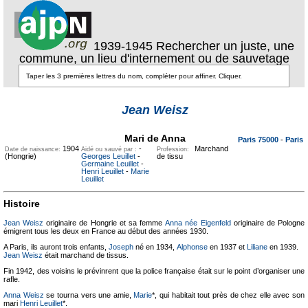
1939-1945 Rechercher un juste, une
commune, un lieu d'internement ou de sauvetage
Texte pour
ecartement
Jean Weisz
lateral
Texte pour
ecartement lateral
Mari de Anna
Paris 75000
-
Paris
1904
-
Marchand
Date de naissance:
Aidé ou sauvé par :
Profession:
(Hongrie)
Georges Leuillet
-
de tissu
Germaine Leuillet
-
Henri Leuillet
-
Marie
Leuillet
Histoire
Jean Weisz
originaire de Hongrie et sa femme
Anna née Eigenfeld
originaire de Pologne
émigrent tous les deux en France au début des années 1930.
A Paris, ils auront trois enfants,
Joseph
né en 1934,
Alphonse
en 1937 et
Liliane
en 1939.
Jean Weisz
était marchand de tissus.
Fin 1942, des voisins le prévinrent que la police française était sur le point d’organiser une
rafle.
Anna Weisz
se tourna vers une amie,
Marie
*, qui habitait tout près de chez elle avec son
mari
Henri Leuillet
*.