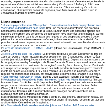
occupée, on peut s'attendre à la réaction du consistoire central. Cette étape ignoble de la
répression antisémite succédait aux statuts des juifs d'octobre 1940 et juin 1941, aux
recensements, aux rafles, aux décisions allemandes d'élimination des juifs de la vie
économique, et au premier convoi de déportés pour Auschwitz du 27 mars 1942, le
consistoire centrale ne protesta pas.
Liens externes
1
Juifs en psychiatrie sous l'Occupation. L'hospitalisation des Juifs en psychiatrie sous
Vichy dans le département de la Seine
(Par une recherche approfondie des archives
hospitalières et départementales de la Seine, l'auteur opère une approche critique des
dossiers concernant des personnes de confession juive internées à titre médical, parfois
simplement préventif dans le contexte des risques et des suspicions propres à cette
période. La pénurie alimentaire est confirmée, influant nettement sur la morbidité. Ce
premier travail sera complété par un examen aussi exhaustif que possible des documents
conservés pour amener une conclusion. )
2
Héros de Goussainville - ROMANET André
(Héros de Goussainville - Page ROMANET
André )
3
Notre Dame de Sion : les Justes
(La première religieuse de Sion à recevoir ce titre en
1989 est Denise Paulin-Aguadich (Soeur Joséphine), qui, à l’époque de la guerre, était
ancelle (en religion, fille qui voue sa vie au service de Dieu). Depuis, six autres sœurs de
la congrégation, ainsi qu’un religieux de Notre-Dame de Sion ont reçu la même marque de
reconnaissance à titre posthume. Ils ont agi à Grenoble, Paris, Anvers, Rome. L’action de
ces religieuses et religieux qui ont sauvé des Juifs pendant la deuxième guerre mondiale
mérite de ne pas être oubliée. Et il y en a d’autres, qui, même s’ils n’ont pas (encore ?)
reçu de reconnaissance officielle, ont œuvré dans le même sens, chacun à leur place. )
4
L'histoire des Van Cleef et Arpels
(Blog de Jean-Jacques Richard, très documenté. )
5
Résistance à la Mosquée de Paris : histoire ou fiction ? de Michel Renard
(Le film Les
hommes libres d'Ismël Ferroukhi (septembre 2011) est sympathique mais entretient des
rapports assez lointains avec la vérité historique. Il est exact que le chanteur Selim
(Simon) Halali fut sauvé par la délivrance de papiers attestant faussement de sa
musulmanité. D'autres juifs furent probablement protégés par des membres de la
Mosquée dans des conditions identiques.
Mais prétendre que la Mosquée de Paris a abrité et, plus encore, organisé un réseau de
résistance pour sauver des juifs, ne repose sur aucun témoignage recueilli ni sur aucune
archive réelle. Cela relève de l'imaginaire. )
6
La Mosquée de Paris a-t-elle sauvé des juifs entre 1940 et 1944 ? une enquête