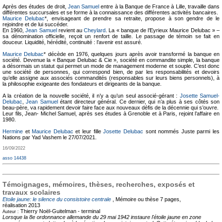
Après des études de droit,
Jean Samuel
entre à la Banque de France à Lille, travaille dans
différentes succursales et se forme à la connaissance des différentes activités bancaires.
Maurice Delubac
*, envisageant de prendre sa retraite, propose à son gendre de le
rejoindre et de lui succéder.
En 1960,
Jean Samuel
revient au
Cheylard
. La « banque de l’Eyrieux Maurice Delubac » –
sa dénomination officielle, reçoit un renfort de taille. Le passage de témoin se fait en
douceur. Liquidité, hérédité, continuité : l’avenir est assuré.
Maurice Delubac
* décède en 1976, quelques jours après avoir transformé la banque en
société. Devenue la « Banque Delubac & Cie », société en commandite simple, la banque
a désormais un statut qui permet un mode de management moderne et souple. C’est donc
une société de personnes, qui correspond bien, de par les responsabilités et devoirs
qu’elle assigne aux associés commandités (responsables sur leurs biens personnels), à
la philosophie exigeante des fondateurs et dirigeants de la banque.
A la création de la nouvelle société, il n’y a qu’un seul associé-gérant :
Josette Samuel-
Delubac
,
Jean Samuel
étant directeur général. Ce dernier, qui n’a plus à ses côtés son
beau-père, va rapidement devoir faire face aux nouveaux défis de la décennie qui s’ouvre.
Leur fils, Jean- Michel Samuel, après ses études à Grenoble et à Paris, rejoint l’affaire en
1980.
Hermine
et
Maurice Delubac
et leur fille
Josette Delubac
sont nommés Juste parmi les
Nations par Yad Vashem le 27/07/2021.
16/09/2022
asso 14438
Témoignages, mémoires, thèses, recherches, exposés et
travaux scolaires
Etoile jaune: le silence du consistoire centrale
, Mémoire ou thèse
7 pages,
réalisation 2013
Thierry Noël-Guitelman -
terminal
Auteur :
Lorsque la 8e ordonnance allemande du 29 mai 1942 instaure l'étoile jaune en zone