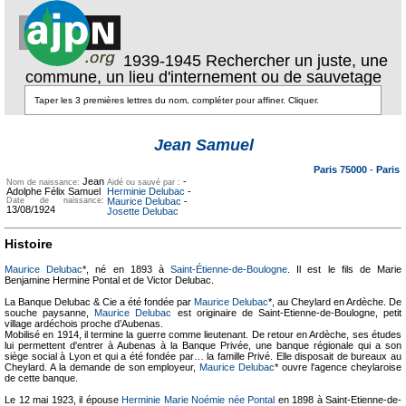
1939-1945 Rechercher un juste, une
commune, un lieu d'internement ou de sauvetage
Texte pour
ecartement
Texte pour
Jean Samuel
ecartement lateral
lateral
Paris 75000
-
Paris
Jean
-
Nom de naissance:
Aidé ou sauvé par :
Adolphe Félix Samuel
Herminie Delubac
-
Date de naissance:
Maurice Delubac
-
13/08/1924
Josette Delubac
Histoire
Maurice Delubac
*, né en 1893 à
Saint-Étienne-de-Boulogne
. Il est le fils de Marie
Benjamine Hermine Pontal et de Victor Delubac.
La Banque Delubac & Cie a été fondée par
Maurice Delubac
*, au Cheylard en Ardèche. De
souche paysanne,
Maurice Delubac
est originaire de Saint-Etienne-de-Boulogne, petit
village ardéchois proche d’Aubenas.
Mobilisé en 1914, il termine la guerre comme lieutenant. De retour en Ardèche, ses études
lui permettent d'entrer à Aubenas à la Banque Privée, une banque régionale qui a son
siège social à Lyon et qui a été fondée par… la famille Privé. Elle disposait de bureaux au
Cheylard. A la demande de son employeur,
Maurice Delubac
* ouvre l'agence cheylaroise
de cette banque.
Le 12 mai 1923, il épouse
Herminie Marie Noémie née Pontal
en 1898 à Saint-Etienne-de-