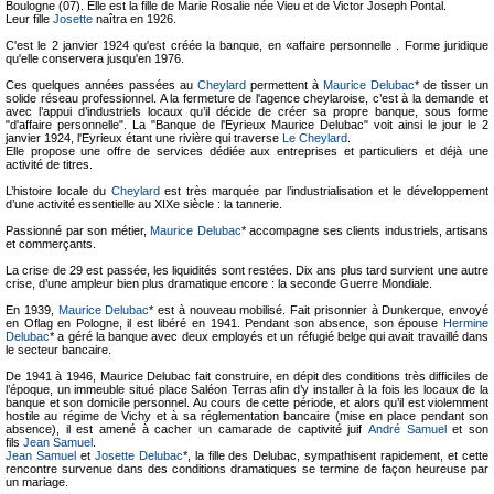
Boulogne (07). Elle est la fille de Marie Rosalie née Vieu et de Victor Joseph Pontal.
Leur fille
Josette
naîtra en 1926.
C'est le 2 janvier 1924 qu'est créée la banque, en «affaire personnelle . Forme juridique
qu'elle conservera jusqu'en 1976.
Ces quelques années passées au
Cheylard
permettent à
Maurice Delubac
* de tisser un
solide réseau professionnel. A la fermeture de l'agence cheylaroise, c’est à la demande et
avec l’appui d’industriels locaux qu’il décide de créer sa propre banque, sous forme
"d'affaire personnelle". La "Banque de l'Eyrieux Maurice Delubac" voit ainsi le jour le 2
janvier 1924, l'Eyrieux étant une rivière qui traverse
Le Cheylard
.
Elle propose une offre de services dédiée aux entreprises et particuliers et déjà une
activité de titres.
L’histoire locale du
Cheylard
est très marquée par l’industrialisation et le développement
d’une activité essentielle au XIXe siècle : la tannerie.
Passionné par son métier,
Maurice Delubac
* accompagne ses clients industriels, artisans
et commerçants.
La crise de 29 est passée, les liquidités sont restées. Dix ans plus tard survient une autre
crise, d’une ampleur bien plus dramatique encore : la seconde Guerre Mondiale.
En 1939,
Maurice Delubac
* est à nouveau mobilisé. Fait prisonnier à Dunkerque, envoyé
en Oflag en Pologne, il est libéré en 1941. Pendant son absence, son épouse
Hermine
Delubac
* a géré la banque avec deux employés et un réfugié belge qui avait travaillé dans
le secteur bancaire.
De 1941 à 1946, Maurice Delubac fait construire, en dépit des conditions très difficiles de
l’époque, un immeuble situé place Saléon Terras afin d’y installer à la fois les locaux de la
banque et son domicile personnel. Au cours de cette période, et alors qu’il est violemment
hostile au régime de Vichy et à sa réglementation bancaire (mise en place pendant son
absence), il est amené à cacher un camarade de captivité juif
André Samuel
et son
fils
Jean Samuel
.
Jean Samuel
et
Josette Delubac
*, la fille des Delubac, sympathisent rapidement, et cette
rencontre survenue dans des conditions dramatiques se termine de façon heureuse par
un mariage.