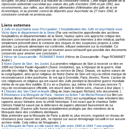
occupée, on peut s'attendre à la réaction du consistoire central. Cette étape ignoble de la
répression antisémite succédait aux statuts des juifs d'octobre 1940 et juin 1941, aux
recensements, aux rafles, aux décisions allemandes d'élimination des juifs de la vie
économique, et au premier convoi de déportés pour Auschwitz du 27 mars 1942, le
consistoire centrale ne protesta pas.
Liens externes
1
Juifs en psychiatrie sous l'Occupation. L'hospitalisation des Juifs en psychiatrie sous
Vichy dans le département de la Seine
(Par une recherche approfondie des archives
hospitalières et départementales de la Seine, l'auteur opère une approche critique des
dossiers concernant des personnes de confession juive internées à titre médical, parfois
simplement préventif dans le contexte des risques et des suspicions propres à cette
période. La pénurie alimentaire est confirmée, influant nettement sur la morbidité. Ce
premier travail sera complété par un examen aussi exhaustif que possible des documents
conservés pour amener une conclusion. )
2
Héros de Goussainville - ROMANET André
(Héros de Goussainville - Page ROMANET
André )
3
Notre Dame de Sion : les Justes
(La première religieuse de Sion à recevoir ce titre en
1989 est Denise Paulin-Aguadich (Soeur Joséphine), qui, à l’époque de la guerre, était
ancelle (en religion, fille qui voue sa vie au service de Dieu). Depuis, six autres sœurs de
la congrégation, ainsi qu’un religieux de Notre-Dame de Sion ont reçu la même marque de
reconnaissance à titre posthume. Ils ont agi à Grenoble, Paris, Anvers, Rome. L’action de
ces religieuses et religieux qui ont sauvé des Juifs pendant la deuxième guerre mondiale
mérite de ne pas être oubliée. Et il y en a d’autres, qui, même s’ils n’ont pas (encore ?)
reçu de reconnaissance officielle, ont œuvré dans le même sens, chacun à leur place. )
4
L'histoire des Van Cleef et Arpels
(Blog de Jean-Jacques Richard, très documenté. )
5
Résistance à la Mosquée de Paris : histoire ou fiction ? de Michel Renard
(Le film Les
hommes libres d'Ismël Ferroukhi (septembre 2011) est sympathique mais entretient des
rapports assez lointains avec la vérité historique. Il est exact que le chanteur Selim
(Simon) Halali fut sauvé par la délivrance de papiers attestant faussement de sa
musulmanité. D'autres juifs furent probablement protégés par des membres de la
Mosquée dans des conditions identiques.
Mais prétendre que la Mosquée de Paris a abrité et, plus encore, organisé un réseau de
résistance pour sauver des juifs, ne repose sur aucun témoignage recueilli ni sur aucune
archive réelle. Cela relève de l'imaginaire. )
6
La Mosquée de Paris a-t-elle sauvé des juifs entre 1940 et 1944 ? une enquête