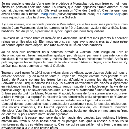
Je me souviens ensuite d’une première période à Montauban où, mon frère et moi, nous
étions en pension chez une dame Fournales, que nous appelions "Tante Andrée" et qui
cachait d’autres enfants juifs. Elle avait sa maison "Cité des Jardins". C’est là que nous
avons connu, deux fillettes,
Marguerite
(qui vit aujourd’hui en Israël) et
Charlotte Szajn
que
nous rejoindrons, plus tard avec leur mère, à Golfech.
Il y a eu ensuite, une seconde période à Montauban, cette fois avec mes parents et mon
cousin Jean Wajsmann, dont les parents et le frère Jacques, avaient été arrêtés. Nous
habitions Rue du lycée, à proximité du lycée Ingres que nous fréquentions.
L’invasion de la "zone libre" et l’arrivée des Allemands, incitèrent mes parents à chercher
refuge en un lieu plus sûr. Bien nous en pris, car nous avons appris plus tard, qu’à peine
48 heures après notre départ, une rafle avait eu lieu là où nous habitions.
Je ne sais plus comment nous sommes arrivés à Golfech, petit village du Tarn et
Garonne, qui est hélas aujourd’hui quelque peu défiguré par une imposante centrale
nucléaire. Il me semble que nous y avions été envoyés en "résidence forcée". Après un
petit voyage en fiacre depuis la gare de la ville voisine, Valence d’Agen, car le train ne s’y
arrêtait pas, nous sommes arrivés à Golfech.
Toujours est-il qu’en fin 1942 nous vivions dans ce village, avec d’autres Juifs qui nous y
avaient devancé. Il y en avait de toute l’Europe : de Pologne comme mes parents et les
Szajn, de Russie comme les frères Lehrer, d’Autriche comme les dames Weiss et
Schwarz et de Turquie comme les Levy. Ils avaient certainement été placés là également
en résidence forcée. Tous ces nouveaux venus risquaient de bouleverser la vie de ce
paisible village, qui ne savait rien des Juifs. On aurait pu s’attendre à une réaction de rejet.
Et bien pas du tout ! Le Maire, Monsieur Frauciel, homme de forte stature à la voix grave,
a réuni le village. Il a expliqué la situation à ses administrés et il a simplement dit "
il faut les
aider
". Et c’est ce qu’ils ont fait. On trouva immédiatement à loger tout le monde.
L’accueil de ces gens qui ne nous connaissaient absolument pas, fut des plus chaleureux.
Nos voisins immédiats, les Fournil, épiciers et mécanicien, les Bétholière, boucher,
Monsieur Viau, l’instituteur en retraite, les Campan, boulanger, devinrent nos amis et firent
de leur mieux pour rendre notre séjour agréable.
Le fils Béthlière fit passer mon père dans le maquis des Landes. Les voisines, initièrent
maman aux travaux de la basse cour et du potager, ainsi qu’à la chasse aux souris si
nombreuses dans ces vieilles maisons. C’est ce qui se passait le moins bien, car maman
s’évanouissait à la vue des petites bêtes.