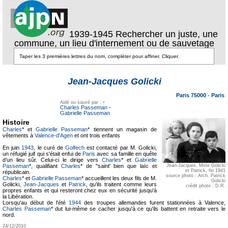
1939-1945 Rechercher un juste, une
commune, un lieu d'internement ou de sauvetage
Texte pour
ecartement
Texte pour
Jean-Jacques Golicki
ecartement lateral
lateral
Paris 75000
-
Paris
-
Aidé ou sauvé par :
Charles Passeman
-
Gabrielle Passeman
Histoire
Charles
* et
Gabrielle Passeman
* tiennent un magasin de
vêtements à
Valence-d'Agen
et ont trois enfants
En juin
1943
, le curé de
Golfech
est contacté par M. Golicki,
un réfugié juif qui s'était enfui de
Paris
avec sa famille en quête
d’un lieu sûr. Celui-ci le dirige vers
Charles
* et
Gabrielle
Passeman
*, qualifiant
Charles
* de "saint' bien que laïc et
Jean-Jacques, Mme Golicki
et Patrick, fin 1941
républicain.
source photo : Arch. Patrick
Charles
* et
Gabrielle Passeman
* accueillent les deux fils de M.
Golicki
Golicki,
Jean-Jacques
et
Patrick
, qu’ils traitent comme leurs
crédit photo : D.R.
propres enfants et qui resteront chez eux en sécurité jusqu'à
la Libération.
Lorsqu'au début de l'été
1944
des troupes allemandes furent stationnées à Valence,
Charles Passeman
* dut lui-même se cacher jusqu'à ce qu'ils battent en retraite vers le
nord.
24/12/2010