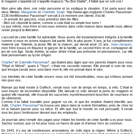
le magasin s’appelait (et s’appelle toujours) "Au Bon Diable", il fallait que se soit vrai !
Mon père alla donc voir cette personne et lui expliqua la situation. Il lui parla aussi des
deux fillettes
Marguerite
et
Charlotte Szajn
. http://www.ajpn.org/juste-Charles-Passeman-
2136.htmlMonsieur Passeman* servait à ce moment une cliente, il lui dit :
- Je prends les garçons, vous prendrez bien les filles.
- Bien sûr répondit la dame
, comme si cela était su simple bon sens !
Le jour même, mon frère et moi nous entrions dans cette maison dans laquelle nous allions
rester jusqu’à la libération.
L’accueil de cette famille fut admirable. Nous avons été instantanément intégrés à la famille
comme si nous en avions toujours fait partie. Moi, le plus jeune, 6 ans, je fus complètement
materné par Yolande, la jeune fille de la maison, qui devait avoir 13 ans.
Jean-Jacques
,
mon frère trouva en Maurice le garçon de la famille, un second frère et un compagnon de
jeu de son âge. Seule, Arlette, la sœur aînée n’était pas présente en permanence, car elle
était pensionnaire au lycée d’Agen.
Charles
* et
Gabrielle Passeman
*, qui étaient plus âgés que nos parents étaient pour nous
"Pépé et Mémé", quant à "Yoyo", c’était ma seconde maman. Elle prenait si soin de moi,
que lorsque j’avais peur, seul dans mon lit, elle me prenait dans le sien.
Les bienfaits de cette famille envers nous ont été innombrables, nous qui n’étions portant
rien pour eux.
Maman qui était restée à Golfech, venait nous voir de temps en temps, à vélo. C’était le
seul moyen de locomotion disponible. Elle laissait ce vélo devant la porte du magasin et
quand elle repartait, elle trouvait les sacoches mystérieusement bourrées de nourriture et
de vêtements.
Comme il lui fallait travailler pour gagner sa vie, et que les emplois étaient interdits aux
Juifs,
Charles Passeman
* lui trouva une place dans la scierie Demathieu, près de chez lui
en la faisant passer pour sa nièce. Et afin que tout le monde en soit persuadé, il venait
tous les jours l’embrasser devant tous les employés.
Je pourrais ainsi remplir des pages pour relater les bontés de cette famille a eu pour nous.
Sachez surtout, que ce fut pour nous un havre de paix et d’amour hors du commun.
En 1943, il y eut de nombreuses arrestations de Juifs dans la région. Même à Golfech,