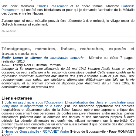
Voici donc Monsieur
Charles Passeman
* et sa chère femme, Madame
Gabrielle
Passeman
*, qui ont été nos bienfaiteurs et pour qui je demande l’attribution de la Médaille
des Justes entre les Nations.
J’ajoute que, si cette médaille pouvait être décernée à titre collectif, le village entier de
Golfech la mériterait également.
24/12/2010
Témoignages, mémoires, thèses, recherches, exposés et
travaux scolaires
Etoile jaune: le silence du consistoire centrale
, Mémoire ou thèse
7 pages,
réalisation 2013
Thierry Noël-Guitelman -
terminal
Auteur :
Lorsque la 8e ordonnance allemande du 29 mai 1942 instaure l'étoile jaune en zone
occupée, on peut s'attendre à la réaction du consistoire central. Cette étape ignoble de la
répression antisémite succédait aux statuts des juifs d'octobre 1940 et juin 1941, aux
recensements, aux rafles, aux décisions allemandes d'élimination des juifs de la vie
économique, et au premier convoi de déportés pour Auschwitz du 27 mars 1942, le
consistoire centrale ne protesta pas.
Liens externes
1
Juifs en psychiatrie sous l'Occupation. L'hospitalisation des Juifs en psychiatrie sous
Vichy dans le département de la Seine
(Par une recherche approfondie des archives
hospitalières et départementales de la Seine, l'auteur opère une approche critique des
dossiers concernant des personnes de confession juive internées à titre médical, parfois
simplement préventif dans le contexte des risques et des suspicions propres à cette
période. La pénurie alimentaire est confirmée, influant nettement sur la morbidité. Ce
premier travail sera complété par un examen aussi exhaustif que possible des documents
conservés pour amener une conclusion. )
2
Héros de Goussainville - ROMANET André
(Héros de Goussainville - Page ROMANET
André )