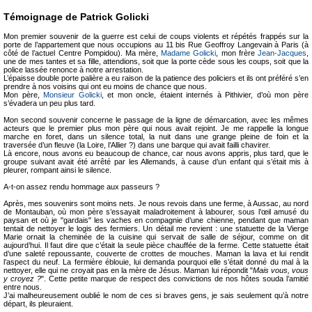
Témoignage de Patrick Golicki
Mon premier souvenir de la guerre est celui de coups violents et répétés frappés sur la
porte de l’appartement que nous occupions au 11 bis Rue Geoffroy Langevain à Paris (à
côté de l’actuel Centre Pompidou). Ma mère,
Madame Golicki
, mon frère
Jean-Jacques
,
une de mes tantes et sa fille, attendions, soit que la porte cède sous les coups, soit que la
police lassée renonce à notre arrestation.
L’épaisse double porte palière a eu raison de la patience des policiers et ils ont préféré s’en
prendre à nos voisins qui ont eu moins de chance que nous.
Mon père,
Monsieur Golicki
, et mon oncle, étaient internés à Pithivier, d’où mon père
s’évadera un peu plus tard.
Mon second souvenir concerne le passage de la ligne de démarcation, avec les mêmes
acteurs que le premier plus mon père qui nous avait rejoint. Je me rappelle la longue
marche en foret, dans un silence total, la nuit dans une grange pleine de foin et la
traversée d’un fleuve (la Loire, l’Allier ?) dans une barque qui avait failli chavirer.
Là encore, nous avons eu beaucoup de chance, car nous avons appris, plus tard, que le
groupe suivant avait été arrêté par les Allemands, à cause d’un enfant qui s’était mis à
pleurer, rompant ainsi le silence.
A-t-on assez rendu hommage aux passeurs ?
Après, mes souvenirs sont moins nets. Je nous revois dans une ferme, à Aussac, au nord
de Montauban, où mon père s’essayait maladroitement à labourer, sous l’œil amusé du
paysan et où je "gardais" les vaches en compagnie d’une chienne, pendant que maman
tentait de nettoyer le logis des fermiers. Un détail me revient : une statuette de la Vierge
Marie ornait la cheminée de la cuisine qui servait de salle de séjour, comme on dit
aujourd’hui. Il faut dire que c’était la seule pièce chauffée de la ferme. Cette statuette était
d’une saleté repoussante, couverte de crottes de mouches. Maman la lava et lui rendit
l’aspect du neuf. La fermière éblouie, lui demanda pourquoi elle s’était donné du mal à la
nettoyer, elle qui ne croyait pas en la mère de Jésus. Maman lui répondit "
Mais vous, vous
y croyez ?
". Cette petite marque de respect des convictions de nos hôtes souda l’amitié
entre nous.
J’ai malheureusement oublié le nom de ces si braves gens, je sais seulement qu’à notre
départ, ils pleuraient.