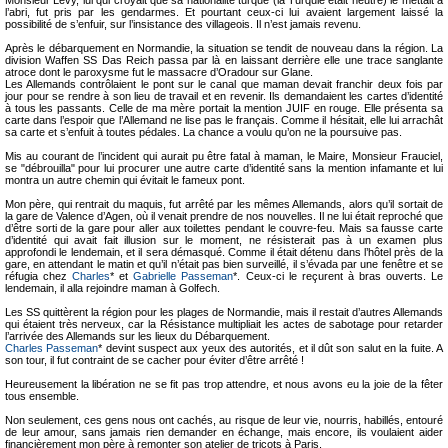
Monsieur Levy, lui qui croyait que sa nationalité turque (la Turquie était neutre) le mettait à
l’abri, fut pris par les gendarmes. Et pourtant ceux-ci lui avaient largement laissé la
possibilité de s’enfuir, sur l’insistance des villageois. Il n’est jamais revenu.
Après le débarquement en Normandie, la situation se tendit de nouveau dans la région. La
division Waffen SS Das Reich passa par là en laissant derrière elle une trace sanglante
atroce dont le paroxysme fut le massacre d’Oradour sur Glane.
Les Allemands contrôlaient le pont sur le canal que maman devait franchir deux fois par
jour pour se rendre à son lieu de travail et en revenir. Ils demandaient les cartes d’identité
à tous les passants. Celle de ma mère portait la mention JUIF en rouge. Elle présenta sa
carte dans l’espoir que l’Allemand ne lise pas le français. Comme il hésitait, elle lui arrachât
sa carte et s’enfuit à toutes pédales. La chance a voulu qu’on ne la poursuive pas.
Mis au courant de l’incident qui aurait pu être fatal à maman, le Maire, Monsieur Frauciel,
se "débrouilla" pour lui procurer une autre carte d’identité sans la mention infamante et lui
montra un autre chemin qui évitait le fameux pont.
Mon père, qui rentrait du maquis, fut arrêté par les mêmes Allemands, alors qu’il sortait de
la gare de Valence d’Agen, où il venait prendre de nos nouvelles. Il ne lui était reproché que
d’être sorti de la gare pour aller aux toilettes pendant le couvre-feu. Mais sa fausse carte
d’identité qui avait fait illusion sur le moment, ne résisterait pas à un examen plus
approfondi le lendemain, et il sera démasqué. Comme il était détenu dans l’hôtel près de la
gare, en attendant le matin et qu’il n’était pas bien surveillé, il s’évada par une fenêtre et se
réfugia chez
Charles
* et
Gabrielle Passeman
*. Ceux-ci le reçurent à bras ouverts. Le
lendemain, il alla rejoindre maman à Golfech.
Les SS quittèrent la région pour les plages de Normandie, mais il restait d’autres Allemands
qui étaient très nerveux, car la Résistance multipliait les actes de sabotage pour retarder
l’arrivée des Allemands sur les lieux du Débarquement.
Charles Passeman
* devint suspect aux yeux des autorités, et il dût son salut en la fuite. A
son tour, il fut contraint de se cacher pour éviter d’être arrêté !
Heureusement la libération ne se fit pas trop attendre, et nous avons eu la joie de la fêter
tous ensemble.
Non seulement, ces gens nous ont cachés, au risque de leur vie, nourris, habillés, entouré
de leur amour, sans jamais rien demander en échange, mais encore, ils voulaient aider
financièrement mon père à remonter son atelier de tricots à Paris.