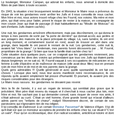
Le boulanger, Monsieur Campan, qui adorait les enfants, nous amenait à domicile des
flûtes de pain blanc à toute occasion.
En 1943, la situation s’est brusquement tendue et Monsieur le Maire nous a prévenus du
risque de voir les gendarmes venir arrêter les Juifs et il nous conseilla de nous cacher.
Mon frère et moi, nous avions trouvé refuge chez les Fournil, nos voisins. Ma mère et mon
père, qui était venu pour l’aider, prirent le risque de rester à la maison, en compagnie de
mon cousin Jean qui était de passage (Il était habituellement au "Moulin de Moissac" où
tant d’enfants Juifs étaient cachés).
Une nuit, les gendarmes arrivèrent effectivement, mais pas discrètement, ce qui donna le
temps à mes parents de sortir par "la porte de derrière" qui donnait accès aux jardins et
aux potagers des maisons de la place principale du village. Là, sans lumière, ils ont erré
un long moment, et certainement tourné en rond, avant de trouver un abri dans une
grange, dans laquelle ils ont passé le restant de la nuit. Les gendarmes, cette nuit là,
avaient fait "chou blanc". Le lendemain, mes parents furent découverts par ... M. Fournil,
propriétaire de la grange ! Si bien que toue la famille était cachée chez lui !
Cette situation dura quelques jours, car on craignait que les gendarmes reviennent, peu
convaincus par les dires des voisins qui prétendaient que tous ces Juifs qui étaient partis
depuis longtemps on ne sait où. M. Fournil vaquait à ses occupations de mécanicien et sa
femme à celle d’épicière et de maîtresse de maison (elle avait deux filles) tout en prenant
soin de mon frère et de moi et de nos parents dans la grange.
Quels gens admirables !!! Quelle générosité et avec quelle spontanéité ils ont fait ces
choses ! Lorsque plus tard, nous leur avons manifesté notre reconnaissance, ils ont
répondu qu’ils avaient simplement fait preuve d’humanité. Et pourtant, ils avaient pris des
risques considérables pour des étrangers.
Le Maire nous rassura : les gendarmes ne devaient pas revenir.
Vers la fin de l’année, il y eut un regain de tension, qui semblait plus grave que le
précédent. Mon père était revenu du maquis et il cherchait à nous cacher plus loin, mon
frère et moi. Ne sachant pas à qui demander conseil, sans risquer de vexer nos amis, il
s’était adressé au curé. C’était un vieil homme, d’une grande bonté qui m’avait d’ailleurs
admis parmi ses "enfants de chœur", malgré l’étonnement discret, de certain de ses
paroissiens qui n’ignoraient rien de ma religion.
Il lui conseilla de d’adresser à un certain
Monsieur Passeman
* de Valence d’Agen. Il lui dit
qu’il était sûr que ce monsieur acceptera de prendre les enfants chez lui, car disait-il "
C’est
un saint
". Pour qu’un ecclésiastique, dise d’un radical socialiste, anticlérical notoire et dont