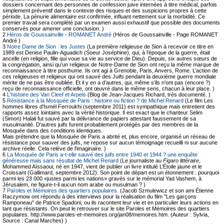
dossiers concernant des personnes de confession juive internées à titre médical, parfois
simplement préventif dans le contexte des risques et des suspicions propres à cette
période. La pénurie alimentaire est confirmée, influant nettement sur la morbidité. Ce
premier travail sera complété par un examen aussi exhaustif que possible des documents
conservés pour amener une conclusion. )
2
Héros de Goussainville - ROMANET André
(Héros de Goussainville - Page ROMANET
André )
3
Notre Dame de Sion : les Justes
(La première religieuse de Sion à recevoir ce titre en
1989 est Denise Paulin-Aguadich (Soeur Joséphine), qui, à l’époque de la guerre, était
ancelle (en religion, fille qui voue sa vie au service de Dieu). Depuis, six autres sœurs de
la congrégation, ainsi qu’un religieux de Notre-Dame de Sion ont reçu la même marque de
reconnaissance à titre posthume. Ils ont agi à Grenoble, Paris, Anvers, Rome. L’action de
ces religieuses et religieux qui ont sauvé des Juifs pendant la deuxième guerre mondiale
mérite de ne pas être oubliée. Et il y en a d’autres, qui, même s’ils n’ont pas (encore ?)
reçu de reconnaissance officielle, ont œuvré dans le même sens, chacun à leur place. )
4
L'histoire des Van Cleef et Arpels
(Blog de Jean-Jacques Richard, très documenté. )
5
Résistance à la Mosquée de Paris : histoire ou fiction ? de Michel Renard
(Le film Les
hommes libres d'Ismël Ferroukhi (septembre 2011) est sympathique mais entretient des
rapports assez lointains avec la vérité historique. Il est exact que le chanteur Selim
(Simon) Halali fut sauvé par la délivrance de papiers attestant faussement de sa
musulmanité. D'autres juifs furent probablement protégés par des membres de la
Mosquée dans des conditions identiques.
Mais prétendre que la Mosquée de Paris a abrité et, plus encore, organisé un réseau de
résistance pour sauver des juifs, ne repose sur aucun témoignage recueilli ni sur aucune
archive réelle. Cela relève de l'imaginaire. )
6
La Mosquée de Paris a-t-elle sauvé des juifs entre 1940 et 1944 ? une enquête
généreuse mais sans résultat de Michel Renard
(Le journaliste au
Figaro littéraire
,
Mohammed Aïssaoui, né en 1947, vient de publier un livre intitulé L’Étoile jaune et le
Croissant (Gallimard, septembre 2012). Son point de départ est un étonnement : pourquoi
parmi les 23 000 «justes parmi les nations» gravés sur le mémorial Yad Vashem, à
Jérusalem, ne figure-t-il aucun nom arabe ou musulman ? )
7
Paroles et Mémoires des quartiers populaires.
(Jacob Szmulewicz et son ami Étienne
Raczymow ont répondu à des interviews pour la réalisation du film "Les garçons
Ramponeau" de Patrice Spadoni, ou ils racontent leur vie et en particulier leurs actions en
tant que résistants. On peut le retrouver sur le site Paroles et Mémoires des quartiers
populaires. http://www.paroles-et-memoires.org/jan08/memoires.htm. (Auteur : Sylvia,
Source : Canal Marches) )