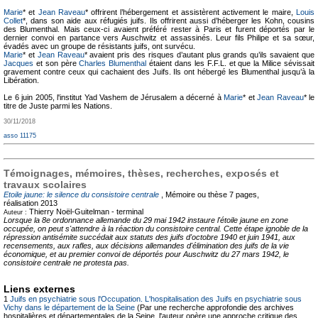
Marie
* et
Jean Raveau
* offrirent l’hébergement et assistèrent activement le maire,
Louis
Collet
*, dans son aide aux réfugiés juifs. Ils offrirent aussi d’héberger les Kohn, cousins
des Blumenthal. Mais ceux-ci avaient préféré rester à Paris et furent déportés par le
dernier convoi en partance vers Auschwitz et assassinés. Leur fils Philipe et sa sœur,
évadés avec un groupe de résistants juifs, ont survécu.
Marie
* et
Jean Raveau
* avaient pris des risques d’autant plus grands qu’ils savaient que
Jacques
et son père
Charles Blumenthal
étaient dans les F.F.L. et que la Milice sévissait
gravement contre ceux qui cachaient des Juifs. Ils ont hébergé les Blumenthal jusqu’à la
Libération.
Le 6 juin 2005, l'institut Yad Vashem de Jérusalem a décerné à
Marie
* et
Jean Raveau
* le
titre de Juste parmi les Nations.
30/11/2018
asso 11175
Témoignages, mémoires, thèses, recherches, exposés et
travaux scolaires
Etoile jaune: le silence du consistoire centrale
, Mémoire ou thèse
7 pages,
réalisation 2013
Thierry Noël-Guitelman -
terminal
Auteur :
Lorsque la 8e ordonnance allemande du 29 mai 1942 instaure l'étoile jaune en zone
occupée, on peut s'attendre à la réaction du consistoire central. Cette étape ignoble de la
répression antisémite succédait aux statuts des juifs d'octobre 1940 et juin 1941, aux
recensements, aux rafles, aux décisions allemandes d'élimination des juifs de la vie
économique, et au premier convoi de déportés pour Auschwitz du 27 mars 1942, le
consistoire centrale ne protesta pas.
Liens externes
1
Juifs en psychiatrie sous l'Occupation. L'hospitalisation des Juifs en psychiatrie sous
Vichy dans le département de la Seine
(Par une recherche approfondie des archives
hospitalières et départementales de la Seine, l'auteur opère une approche critique des