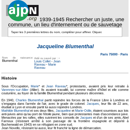
1939-1945 Rechercher un juste, une
commune, un lieu d'internement ou de sauvetage
Texte pour
ecartement
Texte pour
Jacqueline Blumenthal
ecartement lateral
lateral
Paris 75000
-
Paris
Nom de naissance:
-
Aidé ou sauvé par :
Blumenthal
Louis Collet
-
Jean
Raveau
-
Marie
Raveau
Histoire
Sous l’Occupation,
Marie
* et
Jean Raveau
*, protestants, avaient pris leur retraite à
Varennes-sur-Allier
(Allier). Ils avaient travaillé, lui comme maître d’hôtel et elle comme
couturière, au foyer de la famille Blumenthal pendant plusieurs décennies.
En 1940,
Charles Blumenthal
partit rejoindre les forces de la France Libre à Londres et
s’engagea dans l’armée de l’air, avec le grade de colonel.
Jacques
, leur fils de 22 ans,
étudiait à Lyon et ensuite partit lui aussi rejoindre Londres.
Mathilde Blumenthal
et ses deux filles,
Jacqueline
et
Marie-Odile
, étaient soumises aux lois
anti-juives ainsi qu’au port de l’étoile jaune, bien que protestantes mais d’ascendance juive.
Menacées par les rafles, elles suivirent les conseils de
Jacques
et d’un de ses amis, Abel
Farnoux (résistant arrêté à son passage de la frontière espagnole et déporté à
Buchenwald en 1943) en se réfugiant en zone sud.
Jean Novello, résistant lui aussi, leur fit franchir la ligne de démarcation.