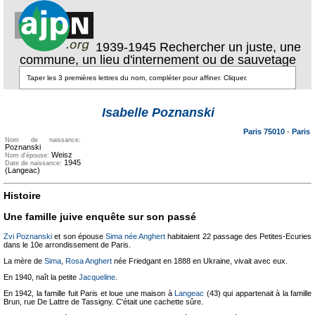
1939-1945 Rechercher un juste, une
commune, un lieu d'internement ou de sauvetage
Texte pour
ecartement
Texte pour
Isabelle Poznanski
ecartement lateral
lateral
Paris 75010
-
Paris
Nom de naissance:
Poznanski
Weisz
Nom d'épouse:
1945
Date de naissance:
(Langeac)
Histoire
Une famille juive enquête sur son passé
Zvi Poznanski
et son épouse
Sima née Anghert
habitaient 22 passage des Petites-Ecuries
dans le 10e arrondissement de Paris.
La mère de
Sima
,
Rosa Anghert
née Friedgant en 1888 en Ukraine, vivait avec eux.
En 1940, naît la petite
Jacqueline
.
En 1942, la famille fuit Paris et loue une maison à
Langeac
(43) qui appartenait à la famille
Brun, rue De Lattre de Tassigny. C'était une cachette sûre.