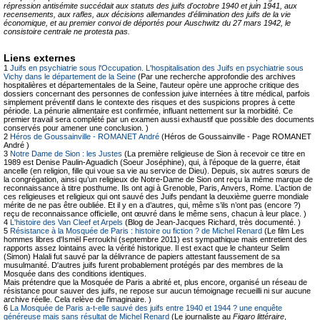
répression antisémite succédait aux statuts des juifs d'octobre 1940 et juin 1941, aux
recensements, aux rafles, aux décisions allemandes d'élimination des juifs de la vie
économique, et au premier convoi de déportés pour Auschwitz du 27 mars 1942, le
consistoire centrale ne protesta pas.
Liens externes
1
Juifs en psychiatrie sous l'Occupation. L'hospitalisation des Juifs en psychiatrie sous
Vichy dans le département de la Seine
(Par une recherche approfondie des archives
hospitalières et départementales de la Seine, l'auteur opère une approche critique des
dossiers concernant des personnes de confession juive internées à titre médical, parfois
simplement préventif dans le contexte des risques et des suspicions propres à cette
période. La pénurie alimentaire est confirmée, influant nettement sur la morbidité. Ce
premier travail sera complété par un examen aussi exhaustif que possible des documents
conservés pour amener une conclusion. )
2
Héros de Goussainville - ROMANET André
(Héros de Goussainville - Page ROMANET
André )
3
Notre Dame de Sion : les Justes
(La première religieuse de Sion à recevoir ce titre en
1989 est Denise Paulin-Aguadich (Soeur Joséphine), qui, à l’époque de la guerre, était
ancelle (en religion, fille qui voue sa vie au service de Dieu). Depuis, six autres sœurs de
la congrégation, ainsi qu’un religieux de Notre-Dame de Sion ont reçu la même marque de
reconnaissance à titre posthume. Ils ont agi à Grenoble, Paris, Anvers, Rome. L’action de
ces religieuses et religieux qui ont sauvé des Juifs pendant la deuxième guerre mondiale
mérite de ne pas être oubliée. Et il y en a d’autres, qui, même s’ils n’ont pas (encore ?)
reçu de reconnaissance officielle, ont œuvré dans le même sens, chacun à leur place. )
4
L'histoire des Van Cleef et Arpels
(Blog de Jean-Jacques Richard, très documenté. )
5
Résistance à la Mosquée de Paris : histoire ou fiction ? de Michel Renard
(Le film Les
hommes libres d'Ismël Ferroukhi (septembre 2011) est sympathique mais entretient des
rapports assez lointains avec la vérité historique. Il est exact que le chanteur Selim
(Simon) Halali fut sauvé par la délivrance de papiers attestant faussement de sa
musulmanité. D'autres juifs furent probablement protégés par des membres de la
Mosquée dans des conditions identiques.
Mais prétendre que la Mosquée de Paris a abrité et, plus encore, organisé un réseau de
résistance pour sauver des juifs, ne repose sur aucun témoignage recueilli ni sur aucune
archive réelle. Cela relève de l'imaginaire. )
6
La Mosquée de Paris a-t-elle sauvé des juifs entre 1940 et 1944 ? une enquête
généreuse mais sans résultat de Michel Renard
(Le journaliste au
Figaro littéraire
,