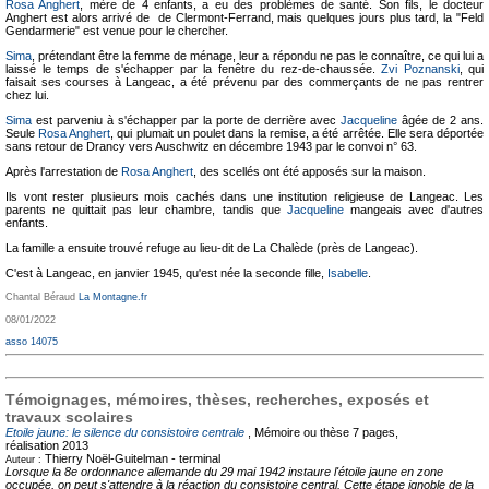
Rosa Anghert
, mère de 4 enfants, a eu des problèmes de santé. Son fils, le docteur
Anghert est alors arrivé de de Clermont-Ferrand, mais quelques jours plus tard, la "Feld
Gendarmerie" est venue pour le chercher.
Sima
, prétendant être la femme de ménage, leur a répondu ne pas le connaître, ce qui lui a
laissé le temps de s'échapper par la fenêtre du rez-de-chaussée.
Zvi Poznanski
, qui
faisait ses courses à Langeac, a été prévenu par des commerçants de ne pas rentrer
chez lui.
Sima
est parveniu à s'échapper par la porte de derrière avec
Jacqueline
âgée de 2 ans.
Seule
Rosa Anghert
, qui plumait un poulet dans la remise, a été arrêtée. Elle sera déportée
sans retour de Drancy vers Auschwitz en décembre 1943 par le convoi n° 63.
Après l'arrestation de
Rosa Anghert
, des scellés ont été apposés sur la maison.
Ils vont rester plusieurs mois cachés dans une institution religieuse de Langeac. Les
parents ne quittait pas leur chambre, tandis que
Jacqueline
mangeais avec d'autres
enfants.
La famille a ensuite trouvé refuge au lieu-dit de La Chalède (près de Langeac).
C'est à Langeac, en janvier 1945, qu'est née la seconde fille,
Isabelle
.
Chantal Béraud
La Montagne.fr
08/01/2022
asso 14075
Témoignages, mémoires, thèses, recherches, exposés et
travaux scolaires
Etoile jaune: le silence du consistoire centrale
, Mémoire ou thèse
7 pages,
réalisation 2013
Thierry Noël-Guitelman -
terminal
Auteur :
Lorsque la 8e ordonnance allemande du 29 mai 1942 instaure l'étoile jaune en zone
occupée, on peut s'attendre à la réaction du consistoire central. Cette étape ignoble de la