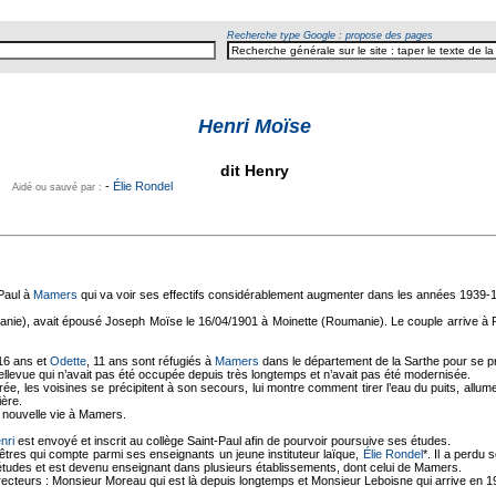
Recherche type Google : propose des pages
Henri Moïse
dit Henry
-
Élie Rondel
Aidé ou sauvé par :
-Paul à
Mamers
qui va voir ses effectifs considérablement augmenter dans les années 1939-
e), avait épousé Joseph Moïse le 16/04/1901 à Moinette (Roumanie). Le couple arrive à Par
 16 ans et
Odette
, 11 ans sont réfugiés à
Mamers
dans le département de la Sarthe pour se 
ellevue qui n’avait pas été occupée depuis très longtemps et n’avait pas été modernisée.
e, les voisines se précipitent à son secours, lui montre comment tirer l’eau du puits, allume
nière.
r nouvelle vie à Mamers.
nri
est envoyé et inscrit au collège Saint-Paul afin de pourvoir poursuive ses études.
rêtres qui compte parmi ses enseignants un jeune instituteur laïque,
Élie Rondel
*. Il a perdu
 études et est devenu enseignant dans plusieurs établissements, dont celui de Mamers.
directeurs : Monsieur Moreau qui est là depuis longtemps et Monsieur Leboisne qui arrive en 1