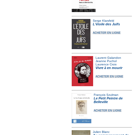
Serge Klarsfeld
L'étoile des Juifs
ACHETER EN LIGNE
Laurent Galandon
Jeanne Puchol
Laurence Croix
Vivre à en mourir
ACHETER EN LIGNE
François Szulman
Le Petit Peintre de
Belleville
ACHETER EN LIGNE
Julien Blanc