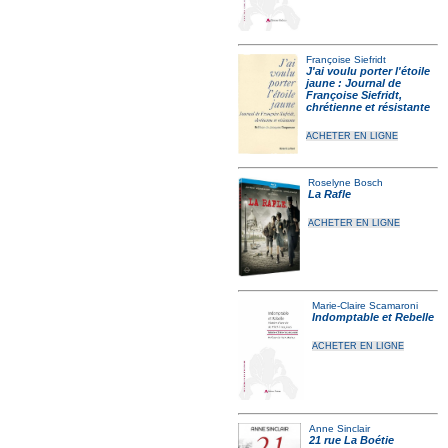
Françoise Siefridt
J'ai voulu porter l'étoile
jaune : Journal de
Françoise Siefridt,
chrétienne et résistante
ACHETER EN LIGNE
Roselyne Bosch
La Rafle
ACHETER EN LIGNE
Marie-Claire Scamaroni
Indomptable et Rebelle
ACHETER EN LIGNE
Anne Sinclair
21 rue La Boétie