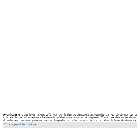
Avertissement
Les informations affichées sur le site de ajpn.org sont fournies par les personnes qui c
sources de ces informations chaque fois qu'elles nous sont communiquées. Toutes les demandes de rectifi
de notre site que nous pouvons assurer la qualité des informations conservées dans la base de données 
* Juste parmi les Nations