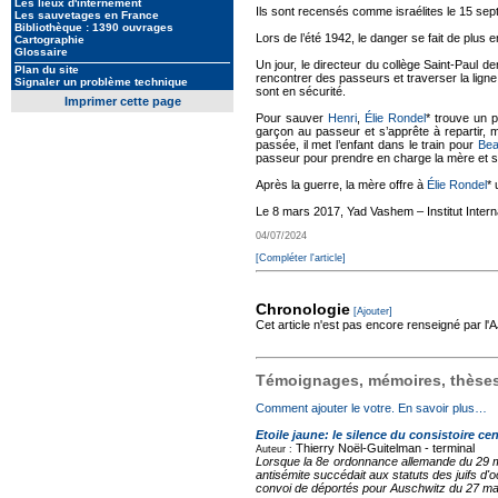
Les lieux d'internement
Ils sont recensés comme israélites le 15 sept
Les sauvetages en France
Bibliothèque : 1390 ouvrages
Lors de l’été 1942, le danger se fait de plus 
Cartographie
Glossaire
Un jour, le directeur du collège Saint-Paul 
Plan du site
rencontrer des passeurs et traverser la ligne
Signaler un problème technique
sont en sécurité.
Imprimer cette page
Pour sauver
Henri
,
Élie Rondel
* trouve un p
garçon au passeur et s’apprête à repartir, ma
passée, il met l’enfant dans le train pour
Bea
passeur pour prendre en charge la mère et sa 
Après la guerre, la mère offre à
Élie Rondel
* 
Le 8 mars 2017, Yad Vashem – Institut Interna
04/07/2024
[Compléter l'article]
Chronologie
[Ajouter]
Cet article n'est pas encore renseigné par l
Témoignages, mémoires, thèses,
Comment ajouter le votre. En savoir plus…
Etoile jaune: le silence du consistoire cen
Thierry Noël-Guitelman -
terminal
Auteur :
Lorsque la 8e ordonnance allemande du 29 mai
antisémite succédait aux statuts des juifs d'
convoi de déportés pour Auschwitz du 27 mars