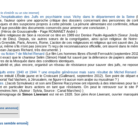
cle d'intérêt ou un site internet]
 L'hospitalisation des Juifs en psychiatrie sous Vichy dans le département de la Seine
(
ne, l'auteur opère une approche critique des dossiers concernant des personnes de confes
ques et des suspicions propres à cette période. La pénurie alimentaire est confirmée, influan
f que possible des documents conservés pour amener une conclusion. )
(Héros de Goussainville - Page ROMANET André )
ère religieuse de Sion à recevoir ce titre en 1989 est Denise Paulin-Aguadich (Soeur Joséphin
rvice de Dieu). Depuis, six autres sœurs de la congrégation, ainsi qu’un religieux de N
à Grenoble, Paris, Anvers, Rome. L’action de ces religieuses et religieux qui ont sauvé des 
, qui, même s’ils n’ont pas (encore ?) reçu de reconnaissance officielle, ont œuvré dans le mê
Jean-Jacques Richard, très documenté. )
 ou fiction ? de Michel Renard
(Le film Les hommes libres d'Ismël Ferroukhi (septembre 2011
 est exact que le chanteur Selim (Simon) Halali fut sauvé par la délivrance de papiers attest
es de la Mosquée dans des conditions identiques.
brité et, plus encore, organisé un réseau de résistance pour sauver des juifs, ne repose
juifs entre 1940 et 1944 ? une enquête généreuse mais sans résultat de Michel Renard
(
vre intitulé L’Étoile jaune et le Croissant (Gallimard, septembre 2012). Son point de dépar
morial Yad Vashem, à Jérusalem, ne figure-t-il aucun nom arabe ou musulman ? )
es.
(Jacob Szmulewicz et son ami Étienne Raczymow ont répondu à des interviews pour la r
et en particulier leurs actions en tant que résistants. On peut le retrouver sur le site
moires.htm. (Auteur : Sylvia, Source : Canal Marches) )
émoignage de
Simon Liwerant
est né en 1928. Son père Aron Liwerant, ouvrier maroquini
une annonce]
ous semble erroné]