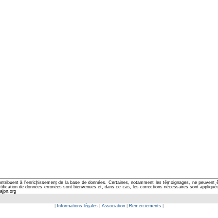
ontribuent à l'enrichissement de la base de données. Certaines, notamment les témoignages, ne peuvent êtr
cation de données erronées sont bienvenues et, dans ce cas, les corrections nécessaires sont appliquées d
ajpn.org
|
Informations légales
|
Association
|
Remerciements
|