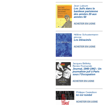
Jean Laloum
Les Juifs dans la
banlieue parisienne
des années 20 aux
années 50
ACHETER EN LIGNE
Hélène Schustermann-
pincow
Les Déracinés
ACHETER EN LIGNE
Jacques Biélinky
Renée Poznanski
Journal, 1940-1942 : Un
journaliste juif à Paris
sous l'Occupation
ACHETER EN LIGNE
Philippe Castetbon
Ici est tombé
ACHETER EN LIGNE