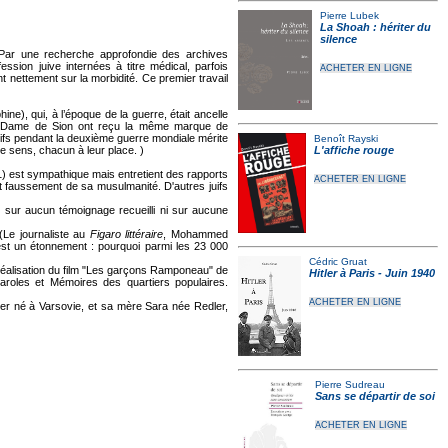
Pierre Lubek
La Shoah : hériter du
silence
Par une recherche approfondie des archives
sion juive internées à titre médical, parfois
ACHETER EN LIGNE
t nettement sur la morbidité. Ce premier travail
e), qui, à l’époque de la guerre, était ancelle
otre-Dame de Sion ont reçu la même marque de
Juifs pendant la deuxième guerre mondiale mérite
Benoît Rayski
me sens, chacun à leur place. )
L'affiche rouge
) est sympathique mais entretient des rapports
ACHETER EN LIGNE
ant faussement de sa musulmanité. D'autres juifs
 sur aucun témoignage recueilli ni sur aucune
Le journaliste au
Figaro littéraire
, Mohammed
t est un étonnement : pourquoi parmi les 23 000
Cédric Gruat
éalisation du film "Les garçons Ramponeau" de
Hitler à Paris - Juin 1940
 Paroles et Mémoires des quartiers populaires.
ACHETER EN LIGNE
er né à Varsovie, et sa mère Sara née Redler,
Pierre Sudreau
Sans se départir de soi
ACHETER EN LIGNE