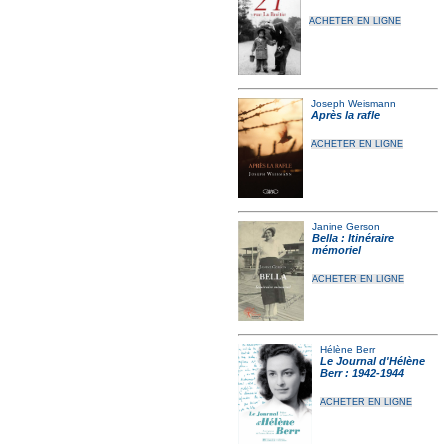
ACHETER EN LIGNE
Joseph Weismann
Après la rafle
ACHETER EN LIGNE
Janine Gerson
Bella : Itinéraire
mémoriel
ACHETER EN LIGNE
Hélène Berr
Le Journal d'Hélène
Berr : 1942-1944
ACHETER EN LIGNE