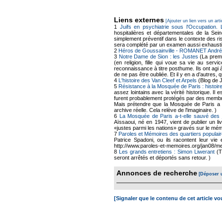
Liens externes
[Ajouter un lien vers un arti
1
Juifs en psychiatrie sous l'Occupation.
hospitalières et départementales de la Sei
simplement préventif dans le contexte des ris
sera complété par un examen aussi exhausti
2
Héros de Goussainville - ROMANET André
3
Notre Dame de Sion : les Justes
(La premi
(en religion, fille qui voue sa vie au se
reconnaissance à titre posthume. Ils ont agi 
de ne pas être oubliée. Et il y en a d’autres
4
L'histoire des Van Cleef et Arpels
(Blog de 
5
Résistance à la Mosquée de Paris : histoire
assez lointains avec la vérité historique. Il
furent probablement protégés par des membr
Mais prétendre que la Mosquée de Paris a a
archive réelle. Cela relève de l'imaginaire. )
6
La Mosquée de Paris a-t-elle sauvé des 
Aïssaoui, né en 1947, vient de publier un li
«justes parmi les nations» gravés sur le mé
7
Paroles et Mémoires des quartiers populair
Patrice Spadoni, ou ils racontent leur vie 
http://www.paroles-et-memoires.org/jan08/me
8
Les grands entretiens : Simon Liwerant
(T
seront arrêtés et déportés sans retour. )
Annonces de recherche
[Déposer 
[Signaler que le contenu de cet article v