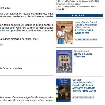
(1944 - 1946)
Préfet de la Seine (1892-1971)
Charles Léon Luizet
(1944 - 1947)
Préfet de police de la Seine
ent le lieu.
(1903-1947)
rain, en autocar, en fuyant les Allemands, il doit
À lire, à voir…
ersonnes qu’elles sont bien arrivées et qu’elles
Jean-Claude Bartoll
en toute sécurité. Au début, le prêtre confie le
Agnès Barrat-Bartoll
Cédric Hervan
nce au passeur. Une fois la ligne de démarcation
Le dernier des
ie Rondel
* possède les coordonnées d’un autre
Schoenfeld
qui nous guettait
» écrit par
Henri
.
ACHETER EN LIGNE
el
*.
Rachel Ségal
Ecole de la rue
Tlemcen
nde Guerre mondiale.
Collectif
Jean-Pierre Guéno
Paroles d'étoiles -
Mémoire d'enfants
cachés (1939-1945)
e central. Cette étape ignoble de la répression
ACHETER EN LIGNE
on des juifs de la vie économique, et au premier