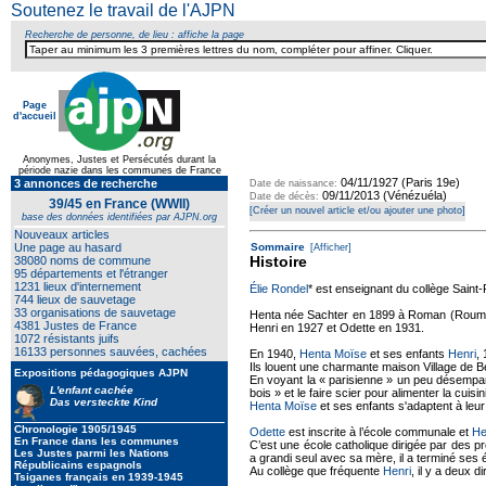
Soutenez le travail de l'AJPN
Recherche de personne, de lieu : affiche la page
Page
d'accueil
Texte pour ecartement lateral
Anonymes, Justes et Persécutés durant la
période nazie dans les communes de France
04/11/1927 (Paris 19e)
3 annonces de recherche
Date de naissance:
09/11/2013 (Vénézuéla)
Date de décès:
39/45 en France (WWII)
[Créer un nouvel article et/ou ajouter une photo]
base des données identifiées par AJPN.org
Nouveaux articles
Une page au hasard
Sommaire
[Afficher]
Histoire
38080 noms de commune
95 départements et l'étranger
1231 lieux d'internement
Élie Rondel
* est enseignant du collège Saint
744 lieux de sauvetage
33 organisations de sauvetage
Henta née Sachter en 1899 à Roman (Roumani
4381 Justes de France
Henri en 1927 et Odette en 1931.
1072 résistants juifs
16133 personnes sauvées, cachées
En 1940,
Henta Moïse
et ses enfants
Henri
,
Ils louent une charmante maison Village de B
Expositions pédagogiques AJPN
En voyant la « parisienne » un peu désemparé
L'enfant cachée
bois » et le faire scier pour alimenter la cuisi
Das versteckte Kind
Henta Moïse
et ses enfants s'adaptent à leu
Chronologie 1905/1945
Odette
est inscrite à l’école communale et
He
En France dans les communes
C’est une école catholique dirigée par des p
Les Justes parmi les Nations
a grandi seul avec sa mère, il a terminé ses
Républicains espagnols
Au collège que fréquente
Henri
, il y a deux 
Tsiganes français en 1939-1945