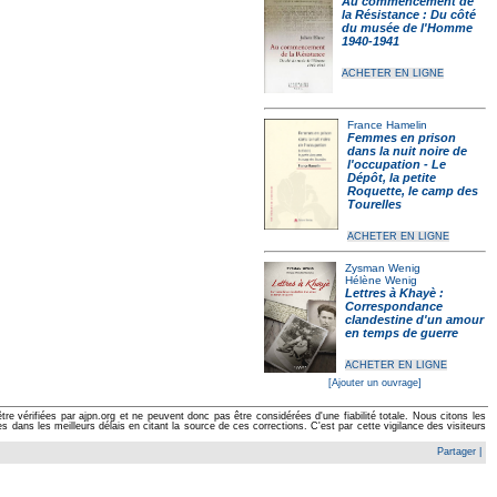
Au commencement de
la Résistance : Du côté
du musée de l'Homme
1940-1941
ACHETER EN LIGNE
France Hamelin
Femmes en prison
dans la nuit noire de
l'occupation - Le
Dépôt, la petite
Roquette, le camp des
Tourelles
ACHETER EN LIGNE
Zysman Wenig
Hélène Wenig
Lettres à Khayè :
Correspondance
clandestine d'un amour
en temps de guerre
ACHETER EN LIGNE
[Ajouter un ouvrage]
e vérifiées par ajpn.org et ne peuvent donc pas être considérées d'une fiabilité totale. Nous citons les
ans les meilleurs délais en citant la source de ces corrections. C'est par cette vigilance des visiteurs
Partager
|