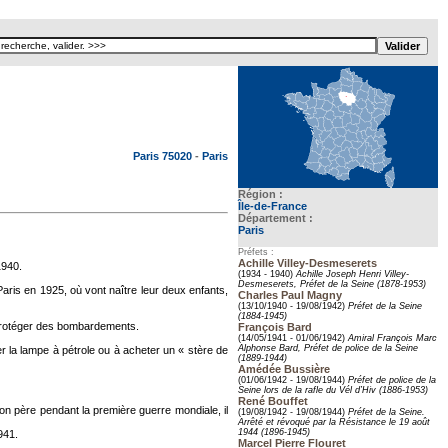
Texte pour ecartement lateral
Paris 75020
-
Paris
Région :
Île-de-France
Département :
Paris
Préfets :
Achille Villey-Desmeserets
1940.
(1934 - 1940)
Achille Joseph Henri Villey-
Desmeserets, Préfet de la Seine (1878-1953)
is en 1925, où vont naître leur deux enfants,
Charles Paul Magny
(13/10/1940 - 19/08/1942)
Préfet de la Seine
(1884-1945)
protéger des bombardements.
François Bard
(14/05/1941 - 01/06/1942)
Amiral François Marc
Alphonse Bard, Préfet de police de la Seine
r la lampe à pétrole ou à acheter un « stère de
(1889-1944)
Amédée Bussière
(01/06/1942 - 19/08/1944)
Préfet de police de la
Seine lors de la rafle du Vél d’Hiv (1886-1953)
René Bouffet
 son père pendant la première guerre mondiale, il
(19/08/1942 - 19/08/1944)
Préfet de la Seine.
Arrêté et révoqué par la Résistance le 19 août
1944 (1896-1945)
941.
Marcel Pierre Flouret