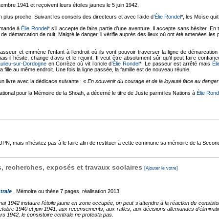
embre 1941 et reçoivent leurs étoiles jaunes le 5 juin 1942.
en plus proche. Suivant les conseils des directeurs et avec l’aide d’
Élie Rondel
*, les Moïse quitt
demande à
Élie Rondel
* s’il accepte de faire partie d’une aventure. Il accepte sans hésiter. En t
 de démarcation de nuit. Malgré le danger, il vérifie auprès des lieux où ont été amenées les p
asseur et emmène l’enfant à l’endroit où ils vont pouvoir traverser la ligne de démarcation 
is il hésite, change d’avis et le rejoint. Il veut être absolument sûr qu’il peut faire confia
ulieu-sur-Dordogne
en Corrèze où vit l’oncle d’
Élie Rondel
*. Le passeur est arrêté mais
Él
fille au même endroit. Une fois la ligne passée, la famille est de nouveau réunie.
un livre avec la dédicace suivante : «
En souvenir du courage et de la loyauté face au danger 
tional pour la Mémoire de la Shoah, a décerné le titre de Juste parmi les Nations à
Élie Rond
'AJPN, mais n'hésitez pas à le faire afin de restituer à cette commune sa mémoire de la Seco
 recherches, exposés et travaux scolaires
[Ajouter le votre]
trale
, Mémoire ou thèse
7 pages, réalisation 2013
 1942 instaure l'étoile jaune en zone occupée, on peut s'attendre à la réaction du consistoir
octobre 1940 et juin 1941, aux recensements, aux rafles, aux décisions allemandes d'éliminati
 1942, le consistoire centrale ne protesta pas.