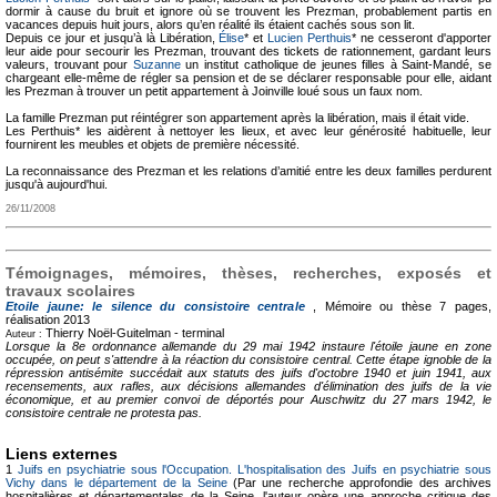
dormir à cause du bruit et ignore où se trouvent les Prezman, probablement partis en
vacances depuis huit jours, alors qu’en réalité ils étaient cachés sous son lit.
Depuis ce jour et jusqu’à là Libération,
Élise
* et
Lucien Perthuis
* ne cesseront d'apporter
leur aide pour secourir les Prezman, trouvant des tickets de rationnement, gardant leurs
valeurs, trouvant pour
Suzanne
un institut catholique de jeunes filles à Saint-Mandé, se
chargeant elle-même de régler sa pension et de se déclarer responsable pour elle, aidant
les Prezman à trouver un petit appartement à Joinville loué sous un faux nom.
La famille Prezman put réintégrer son appartement après la libération, mais il était vide.
Les Perthuis* les aidèrent à nettoyer les lieux, et avec leur générosité habituelle, leur
fournirent les meubles et objets de première nécessité.
La reconnaissance des Prezman et les relations d’amitié entre les deux familles perdurent
jusqu'à aujourd'hui.
26/11/2008
Témoignages, mémoires, thèses, recherches, exposés et
travaux scolaires
Etoile jaune: le silence du consistoire centrale
, Mémoire ou thèse
7 pages,
réalisation 2013
Thierry Noël-Guitelman -
terminal
Auteur :
Lorsque la 8e ordonnance allemande du 29 mai 1942 instaure l'étoile jaune en zone
occupée, on peut s'attendre à la réaction du consistoire central. Cette étape ignoble de la
répression antisémite succédait aux statuts des juifs d'octobre 1940 et juin 1941, aux
recensements, aux rafles, aux décisions allemandes d'élimination des juifs de la vie
économique, et au premier convoi de déportés pour Auschwitz du 27 mars 1942, le
consistoire centrale ne protesta pas.
Liens externes
1
Juifs en psychiatrie sous l'Occupation. L'hospitalisation des Juifs en psychiatrie sous
Vichy dans le département de la Seine
(Par une recherche approfondie des archives
hospitalières et départementales de la Seine, l'auteur opère une approche critique des