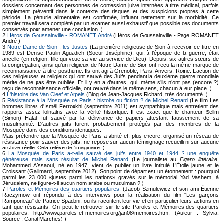
dossiers concernant des personnes de confession juive internées à titre médical, parfois
simplement préventif dans le contexte des risques et des suspicions propres à cette
période. La pénurie alimentaire est confirmée, influant nettement sur la morbidité. Ce
premier travail sera complété par un examen aussi exhaustif que possible des documents
conservés pour amener une conclusion. )
2
Héros de Goussainville - ROMANET André
(Héros de Goussainville - Page ROMANET
André )
3
Notre Dame de Sion : les Justes
(La première religieuse de Sion à recevoir ce titre en
1989 est Denise Paulin-Aguadich (Soeur Joséphine), qui, à l’époque de la guerre, était
ancelle (en religion, fille qui voue sa vie au service de Dieu). Depuis, six autres sœurs de
la congrégation, ainsi qu’un religieux de Notre-Dame de Sion ont reçu la même marque de
reconnaissance à titre posthume. Ils ont agi à Grenoble, Paris, Anvers, Rome. L’action de
ces religieuses et religieux qui ont sauvé des Juifs pendant la deuxième guerre mondiale
mérite de ne pas être oubliée. Et il y en a d’autres, qui, même s’ils n’ont pas (encore ?)
reçu de reconnaissance officielle, ont œuvré dans le même sens, chacun à leur place. )
4
L'histoire des Van Cleef et Arpels
(Blog de Jean-Jacques Richard, très documenté. )
5
Résistance à la Mosquée de Paris : histoire ou fiction ? de Michel Renard
(Le film Les
hommes libres d'Ismël Ferroukhi (septembre 2011) est sympathique mais entretient des
rapports assez lointains avec la vérité historique. Il est exact que le chanteur Selim
(Simon) Halali fut sauvé par la délivrance de papiers attestant faussement de sa
musulmanité. D'autres juifs furent probablement protégés par des membres de la
Mosquée dans des conditions identiques.
Mais prétendre que la Mosquée de Paris a abrité et, plus encore, organisé un réseau de
résistance pour sauver des juifs, ne repose sur aucun témoignage recueilli ni sur aucune
archive réelle. Cela relève de l'imaginaire. )
6
La Mosquée de Paris a-t-elle sauvé des juifs entre 1940 et 1944 ? une enquête
généreuse mais sans résultat de Michel Renard
(Le journaliste au
Figaro littéraire
,
Mohammed Aïssaoui, né en 1947, vient de publier un livre intitulé L’Étoile jaune et le
Croissant (Gallimard, septembre 2012). Son point de départ est un étonnement : pourquoi
parmi les 23 000 «justes parmi les nations» gravés sur le mémorial Yad Vashem, à
Jérusalem, ne figure-t-il aucun nom arabe ou musulman ? )
7
Paroles et Mémoires des quartiers populaires.
(Jacob Szmulewicz et son ami Étienne
Raczymow ont répondu à des interviews pour la réalisation du film "Les garçons
Ramponeau" de Patrice Spadoni, ou ils racontent leur vie et en particulier leurs actions en
tant que résistants. On peut le retrouver sur le site Paroles et Mémoires des quartiers
populaires. http://www.paroles-et-memoires.org/jan08/memoires.htm. (Auteur : Sylvia,
Source : Canal Marches) )