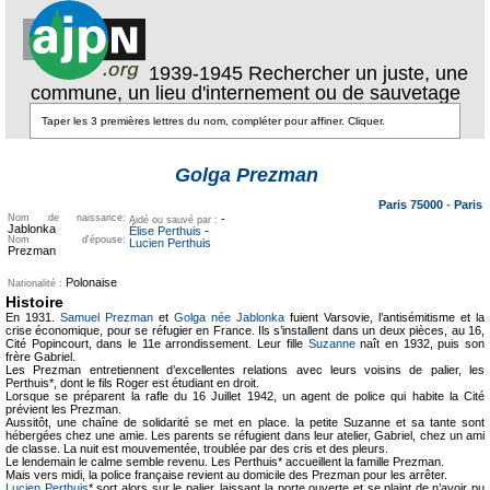
1939-1945 Rechercher un juste, une
commune, un lieu d'internement ou de sauvetage
Texte pour
ecartement
Texte pour
Golga Prezman
ecartement lateral
lateral
Paris 75000
-
Paris
Nom de naissance:
-
Aidé ou sauvé par :
Jablonka
Élise Perthuis
-
Nom d'épouse:
Lucien Perthuis
Prezman
Polonaise
Nationalité :
Histoire
En 1931.
Samuel Prezman
et
Golga née Jablonka
fuient Varsovie, l’antisémitisme et la
crise économique, pour se réfugier en France. Ils s’installent dans un deux pièces, au 16,
Cité Popincourt, dans le 11e arrondissement. Leur fille
Suzanne
naît en 1932, puis son
frère Gabriel.
Les Prezman entretiennent d’excellentes relations avec leurs voisins de palier, les
Perthuis*, dont le fils Roger est étudiant en droit.
Lorsque se préparent la rafle du 16 Juillet 1942, un agent de police qui habite la Cité
prévient les Prezman.
Aussitôt, une chaîne de solidarité se met en place. la petite Suzanne et sa tante sont
hébergées chez une amie. Les parents se réfugient dans leur atelier, Gabriel, chez un ami
de classe. La nuit est mouvementée, troublée par des cris et des pleurs.
Le lendemain le calme semble revenu. Les Perthuis* accueillent la famille Prezman.
Mais vers midi, la police française revient au domicile des Prezman pour les arrêter.
Lucien Perthuis
* sort alors sur le palier, laissant la porte ouverte et se plaint de n’avoir pu