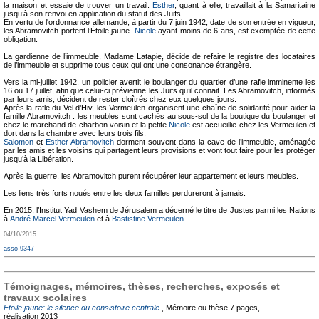
la maison et essaie de trouver un travail.
Esther
, quant à elle, travaillait à la Samaritaine
jusqu’à son renvoi en application du statut des Juifs.
En vertu de l'ordonnance allemande, à partir du 7 juin 1942, date de son entrée en vigueur,
les Abramovitch portent l’Étoile jaune.
Nicole
ayant moins de 6 ans, est exemptée de cette
obligation.
La gardienne de l’immeuble, Madame Latapie, décide de refaire le registre des locataires
de l’immeuble et supprime tous ceux qui ont une consonance étrangère.
Vers la mi-juillet 1942, un policier avertit le boulanger du quartier d’une rafle imminente les
16 ou 17 juillet, afin que celui-ci prévienne les Juifs qu’il connait. Les Abramovitch, informés
par leurs amis, décident de rester cloîtrés chez eux quelques jours.
Après la rafle du Vel d’Hiv, les Vermeulen organisent une chaîne de solidarité pour aider la
famille Abramovitch : les meubles sont cachés au sous-sol de la boutique du boulanger et
chez le marchand de charbon voisin et la petite
Nicole
est accueillie chez les Vermeulen et
dort dans la chambre avec leurs trois fils.
Salomon
et
Esther Abramovitch
dorment souvent dans la cave de l’immeuble, aménagée
par les amis et les voisins qui partagent leurs provisions et vont tout faire pour les protéger
jusqu’à la Libération.
Après la guerre, les Abramovitch purent récupérer leur appartement et leurs meubles.
Les liens très forts noués entre les deux familles perdureront à jamais.
En 2015, l’Institut Yad Vashem de Jérusalem a décerné le titre de Justes parmi les Nations
à
André Marcel Vermeulen
et à
Bastistine Vermeulen
.
04/10/2015
asso 9347
Témoignages, mémoires, thèses, recherches, exposés et
travaux scolaires
Etoile jaune: le silence du consistoire centrale
, Mémoire ou thèse
7 pages,
réalisation 2013