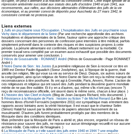
occupée, on peut s'attendre à la réaction du consistoire central. Cette étape ignoble de la
répression antisémite succédait aux statuts des juifs d'octobre 1940 et juin 1941, aux
recensements, aux rafles, aux décisions allemandes d'élimination des juifs de la vie
économique, et au premier convoi de déportés pour Auschwitz du 27 mars 1942, le
consistoire centrale ne protesta pas.
Liens externes
1
Juifs en psychiatrie sous l'Occupation. L'hospitalisation des Juifs en psychiatrie sous
Vichy dans le département de la Seine
(Par une recherche approfondie des archives
hospitalières et départementales de la Seine, l'auteur opère une approche critique des
dossiers concernant des personnes de confession juive internées à titre médical, parfois
simplement préventif dans le contexte des risques et des suspicions propres à cette
période. La pénurie alimentaire est confirmée, influant nettement sur la morbidité. Ce
premier travail sera complété par un examen aussi exhaustif que possible des documents
conservés pour amener une conclusion. )
2
Héros de Goussainville - ROMANET André
(Héros de Goussainville - Page ROMANET
André )
3
Notre Dame de Sion : les Justes
(La première religieuse de Sion à recevoir ce titre en
1989 est Denise Paulin-Aguadich (Soeur Joséphine), qui, à l’époque de la guerre, était
ancelle (en religion, fille qui voue sa vie au service de Dieu). Depuis, six autres sœurs de
la congrégation, ainsi qu’un religieux de Notre-Dame de Sion ont reçu la même marque de
reconnaissance à titre posthume. Ils ont agi à Grenoble, Paris, Anvers, Rome. L’action de
ces religieuses et religieux qui ont sauvé des Juifs pendant la deuxième guerre mondiale
mérite de ne pas être oubliée. Et il y en a d’autres, qui, même s’ils n’ont pas (encore ?)
reçu de reconnaissance officielle, ont œuvré dans le même sens, chacun à leur place. )
4
L'histoire des Van Cleef et Arpels
(Blog de Jean-Jacques Richard, très documenté. )
5
Résistance à la Mosquée de Paris : histoire ou fiction ? de Michel Renard
(Le film Les
hommes libres d'Ismël Ferroukhi (septembre 2011) est sympathique mais entretient des
rapports assez lointains avec la vérité historique. Il est exact que le chanteur Selim
(Simon) Halali fut sauvé par la délivrance de papiers attestant faussement de sa
musulmanité. D'autres juifs furent probablement protégés par des membres de la
Mosquée dans des conditions identiques.
Mais prétendre que la Mosquée de Paris a abrité et, plus encore, organisé un réseau de
résistance pour sauver des juifs, ne repose sur aucun témoignage recueilli ni sur aucune
archive réelle. Cela relève de l'imaginaire. )
6
La Mosquée de Paris a-t-elle sauvé des juifs entre 1940 et 1944 ? une enquête