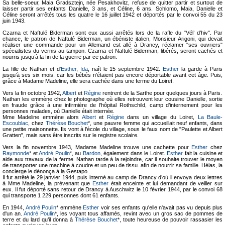
Sa belle-soeur, Maia Gradsztejn, née Pesakhovitz, refuse de quitter partir et surtout de
laisser partir ses enfants Danielle, 3 ans, et Céline, 6 ans. Schlomo, Maia, Danielle et
Céline seront arrêtés tous les quatre le 16 juillet 1942 et déportés par le convoi 55 du 23
juin 1943.
Czarna et Naftulé Biderman sont eux aussi arrêtés lors de la rafle du "Vél’ d’hiv". Par
chance, le patron de Naftulé Biderman, un ébéniste italien, Monsieur Arigoni, qui devait
réaliser une commande pour un Allemand est allé à Drancy, réclamer "ses ouvriers"
spécialistes du vernis au tampon. Czarna et Naftulé Biderman, libérés, seront cachés et
nourris jusqu’à la fin de la guerre par ce patron.
La fille de Nathan et d'
Esther
,
Ida
, naît le 15 septembre 1942.
Esther
la garde à Paris
jusqu’à ses six mois, car les bébés n'étaient pas encore déportable avant cet âge. Puis,
grâce à Madame Madeline, elle sera cachée dans une ferme du Loiret.
Vers la fin octobre 1942,
Albert
et
Régine
rentrent de la Sarthe pour quelques jours à Paris.
Nathan les emmène chez le photographe où elles retrouvent leur cousine Danielle, sortie
en fraude grâce à une infirmière de l’hôpital Rothschild, camp d’internement pour les
personnes malades, où Danielle était internée.
Mme Madeline emmène alors
Albert
et
Régine
dans un village du Loiret,
La Baule-
Escoublac
, chez
Thérèse Bouchet
*, une pauvre femme qui accueillait neuf enfants, dans
une petite maisonnette. Ils vont à l’école du village, sous le faux nom de "Paulette et Albert
Gratten", mais sans être inscrits sur le registre scolaire.
Vers la fin novembre 1943, Madame Madeline trouve une cachette pour
Esther
chez
Raymonde
* et
André Poulin
*, au
Bardon
, également dans le Loiret.
Esther
fait la cuisine et
aide aux travaux de la ferme. Nathan tarde à la rejoindre, car il souhaite trouver le moyen
de transporter une machine à coudre et un peu de tissu. afin de nourrir sa famille. Hélas, la
concierge le dénonça à la Gestapo...
Il fut arrêté le 29 janvier 1944, puis interné au camp de Drancy d’où il envoya deux lettres
à Mme Madeline, la prévenant que
Esther
était enceinte et lui demandant de veiller sur
eux. Il fut déporté sans retour de Drancy à Auschwitz le 10 février 1944, par le convoi 68
qui transporte 1 229 personnes dont 61 enfants.
En 1944,
André Poulin
* emmène
Esther
voir ses enfants qu'elle n'avait pas vu depuis plus
d'un an.
André Poulin
*, les voyant tous affamés, revint avec un gros sac de pommes de
terre et du lard qu’il donna à
Thérèse Bouchet
*, toute heureuse de pouvoir rassasier les