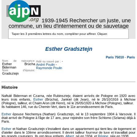
1939-1945 Rechercher un juste, une
commune, un lieu d'internement ou de sauvetage
Texte pour
ecartement
Texte pour
Esther Gradsztejn
ecartement lateral
lateral
Paris 75010
-
Paris
Nom de naissance:
-
Aidé ou sauvé par :
Esther Brücha
André Poulin
-
Biderman
Raymonde Poulin
Nom d'épouse:
Gradsztejn
Histoire
Naftulé Biderman et Czarna, née Rubinsztejv, étaient arrivés de Pologne en 1920 avec
leurs trois enfants,
Esther
(Brücha), Jankiel (dit Jean), né le 26/10/1916 à Michow
(Pologne), tailleur, et Chaim Aron (dit Henri), né le 26/05/1920 à Michow (Pologne), tailleur.
Ils habitaient 146, rue du Chemin-Vert, dans le 11e arrondissement de Paris.
Esther
épouse Nechemya (Nathan) Gradsztejn, né le 13 septembre 1904 à Varsovie. Il
était arrivé de Pologne à l'âge de 17 ans, pour rejoindre son frère Schlomo (Szlama) déjà à
Paris.
Esther
et Nathan Gradsztejn s'installent dans un appartement qui tient lieu de logement et
d'atelier dans le 10ème arrondissement. Il devint tailleur fourreur de luxe et travaillait pour
les grands couturiers. Ils ont deux enfants,
Albert
, né en 1934, et
Régine
, née en 1938.