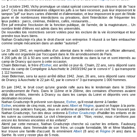
Le 3 octobre 1940, Vichy promulgue un statut spécial concernant les citoyens dit de "race
juive". Ces lois discriminatoires obligent les juifs à se faire recenser, puis leur imposeront le
tampon "juif" sur leurs cartes d'identité et d'alimentation, et leur imposeront le port de l'étoile
jaune et de nombreuses interdictions ou privations, dont l'interdiction de fréquenter les
lieux publics : parcs, cinémas, théâtres, cafés, restaurants...
Être juif entraîne l'exclusion de la fonction publique, de l'armée, de la magistrature... Un
nombre limité d'élèves est admis dans les universités.
De nouvelles lois restrictives seront votées pour les exclure de la vie économique et leur
prendre tous leurs biens.
Nathan Gradsztejn n’a plus le droit d’avoir son entreprise. Il réussit à se faire embaucher
comme simple mécanicien dans un atelier "autorisé".
Le 20 août 1941, en représailles d'un attentat dans le métro contre un officier allemand,
une rafle est organisée par l'occupant dans le XIe arrondissement de Paris.
4 200 juifs de 16 à 50 ans sont arrêtés à leur domicile ou dans la rue et sont internés au
camp de Drancy qui ouvre à cette occasion.
Chaim Biderman, le frère d'
Esther
, est arrêté ce jour-là. Chaim, 22 ans, sera déporté sans
retour du camp de Compiègne à Auschwitz le 24/03/1942 par le convoi n° 1 qui transporte
1 112 hommes.
Jean Biderman, sera lui aussi arrêté début 1942. Jean, 26 ans, sera déporté sans retour
de Drancy à Auschwitz le 22 juin 42, par le convoi n° 3 qui transporte 1 000 hommes.
En juin 1942, le bruit court qu'une grande rafle aura lieu le lendemain dans le 10ème
arrondissement de Paris. Dans le 11ème et le 20ème, des centaines d’hommes avaient
déjà été arrêtés, internés à Drancy ou dans les camps du Loiret et déportés vers une
destination inconnue.
Nathan Gradsztejn fit prévenir son épouse,
Esther
, qu’il restait dormir à l’atelier.
Esther
, enceinte de cinq mois, est seule avec
Albert
et
Régine
, quand on frappe à la porte.
Entrent trois policiers français, deux en uniforme et pèlerine et un en civil. Ne trouvant pas
Nathan Gradsztejn, l’un des deux ordonne à
Esther Gradsztejn
d'habiller les enfants et de
les suivre au commissariat. Le civil s’interpose et dit : "
Non, restez, nous n’arrêtons pas
encore les femmes enceintes et les enfants
".
Alerté par cette menace, Nathan Gradsztejn cherche où cacher les enfants. Faubourg
Saint-Antoine, dans l’immeuble de son frère, un couple formidable, Mr et Mme Madeline,
leur trouve une famille d’accueil. Ils emmènent
Albert
(8 ans) et
Régine
(4 ans) dans la
Sarthe. Ils vont y rester plus de 5 mois.