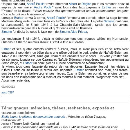
enfants quelques jours.
Un peu plus tard,
André Poulin
* revint chercher
Albert
et
Régine
pour les ramener chez lui
auprès de leur mère.
André Poulin
* avait fourni des faux papiers à
Esther
au nom de
"Prisca" en lui disant : "
Vous pourrez dire que votre accent est un accent corse, les gens
d’ici ne feront pas la différence
".
Lorsque
Esther
arriva à terme,
André Poulin
* l’emmena en carriole, chez la sage-femme,
Madame Marguerite, qui avait bien voulu l’accoucher chez elle. La petite
Simone
naît dans
la clandestinité, le 5 juin 1944 à La Chapelle-Saint-Mesmin, tandis que les avions
bombardaient la gare des Aubrais et qu'Orléans était en flammes.
Simone
fut déclarée sous le faux nom de
Simone Alice Prisca
.
Le lendemain 6 juin 1944, c’était le débarquement des troupes alliées en Normandie,
Orléans fut libérée au mois d’août. C’était la fête au Bardon !
Esther
et ses quatre enfants rentrent à Paris, mais ils n'ont plus rien et se retrouvent
entassés à sept dont un bébé dans une pièce qui était le petit atelier de Naftulé Biderman,
146 rue du Chemin Vert, sans gaz, l’eau et les cabinets sur le palier... Ils vont y rester plus
de six mois, jusqu’à ce que Czarna et Naftulé Biderman récupèrent leur appartement au
3ème étage, et
Esther
un deux-pièces cuisine boulevard de Ménilmontant.
Ils vivent tous dans l’attente du retour de nos déportés. L’attente, l’espoir, les visites à
l’Hôtel Lutetia où se faisait le retour des déportés.
Esther
attendait son mari, ses frères,
son beau-frère, sa belle-sœur et ses nièces. Czarna Biderman portait les photos de ses
fils dans son inséparable sac à main et les montrait à tout moment. "Regardez mes fils"...
Aucun ne reviendra.
05/05/2012
asso 7297
Témoignages, mémoires, thèses, recherches, exposés et
travaux scolaires
Etoile jaune: le silence du consistoire centrale
, Mémoire ou thèse
7 pages,
réalisation 2013
Thierry Noël-Guitelman -
terminal
Auteur :
Lorsque la 8e ordonnance allemande du 29 mai 1942 instaure l'étoile jaune en zone