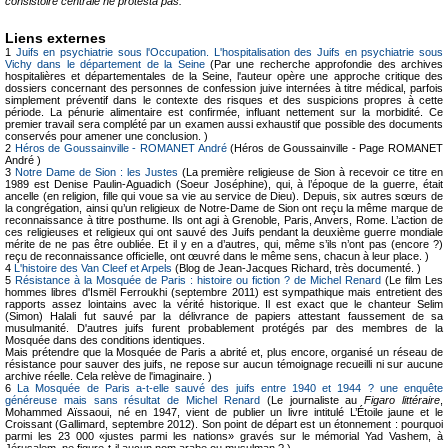
consistoire centrale ne protesta pas.
Liens externes
1
Juifs en psychiatrie sous l'Occupation. L'hospitalisation des Juifs en psychiatrie sous
Vichy dans le département de la Seine
(Par une recherche approfondie des archives
hospitalières et départementales de la Seine, l'auteur opère une approche critique des
dossiers concernant des personnes de confession juive internées à titre médical, parfois
simplement préventif dans le contexte des risques et des suspicions propres à cette
période. La pénurie alimentaire est confirmée, influant nettement sur la morbidité. Ce
premier travail sera complété par un examen aussi exhaustif que possible des documents
conservés pour amener une conclusion. )
2
Héros de Goussainville - ROMANET André
(Héros de Goussainville - Page ROMANET
André )
3
Notre Dame de Sion : les Justes
(La première religieuse de Sion à recevoir ce titre en
1989 est Denise Paulin-Aguadich (Soeur Joséphine), qui, à l’époque de la guerre, était
ancelle (en religion, fille qui voue sa vie au service de Dieu). Depuis, six autres sœurs de
la congrégation, ainsi qu’un religieux de Notre-Dame de Sion ont reçu la même marque de
reconnaissance à titre posthume. Ils ont agi à Grenoble, Paris, Anvers, Rome. L’action de
ces religieuses et religieux qui ont sauvé des Juifs pendant la deuxième guerre mondiale
mérite de ne pas être oubliée. Et il y en a d’autres, qui, même s’ils n’ont pas (encore ?)
reçu de reconnaissance officielle, ont œuvré dans le même sens, chacun à leur place. )
4
L'histoire des Van Cleef et Arpels
(Blog de Jean-Jacques Richard, très documenté. )
5
Résistance à la Mosquée de Paris : histoire ou fiction ? de Michel Renard
(Le film Les
hommes libres d'Ismël Ferroukhi (septembre 2011) est sympathique mais entretient des
rapports assez lointains avec la vérité historique. Il est exact que le chanteur Selim
(Simon) Halali fut sauvé par la délivrance de papiers attestant faussement de sa
musulmanité. D'autres juifs furent probablement protégés par des membres de la
Mosquée dans des conditions identiques.
Mais prétendre que la Mosquée de Paris a abrité et, plus encore, organisé un réseau de
résistance pour sauver des juifs, ne repose sur aucun témoignage recueilli ni sur aucune
archive réelle. Cela relève de l'imaginaire. )
6
La Mosquée de Paris a-t-elle sauvé des juifs entre 1940 et 1944 ? une enquête
généreuse mais sans résultat de Michel Renard
(Le journaliste au
Figaro littéraire
,
Mohammed Aïssaoui, né en 1947, vient de publier un livre intitulé L’Étoile jaune et le
Croissant (Gallimard, septembre 2012). Son point de départ est un étonnement : pourquoi
parmi les 23 000 «justes parmi les nations» gravés sur le mémorial Yad Vashem, à
Jérusalem, ne figure-t-il aucun nom arabe ou musulman ? )