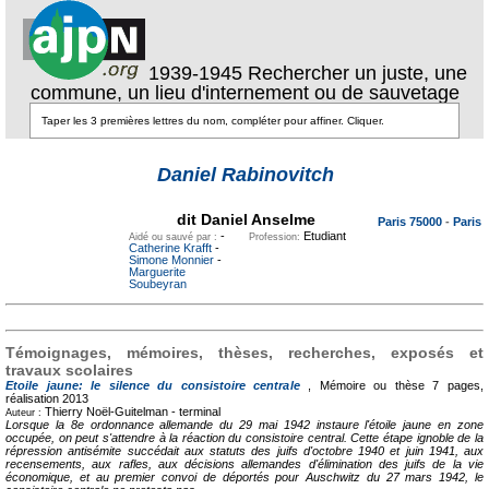
1939-1945 Rechercher un juste, une
commune, un lieu d'internement ou de sauvetage
Texte pour
ecartement
Daniel Rabinovitch
lateral
Texte pour
ecartement lateral
dit Daniel Anselme
Paris 75000
-
Paris
-
Etudiant
Aidé ou sauvé par :
Profession:
Catherine Krafft
-
Simone Monnier
-
Marguerite
Soubeyran
Témoignages, mémoires, thèses, recherches, exposés et
travaux scolaires
Etoile jaune: le silence du consistoire centrale
, Mémoire ou thèse
7 pages,
réalisation 2013
Thierry Noël-Guitelman -
terminal
Auteur :
Lorsque la 8e ordonnance allemande du 29 mai 1942 instaure l'étoile jaune en zone
occupée, on peut s'attendre à la réaction du consistoire central. Cette étape ignoble de la
répression antisémite succédait aux statuts des juifs d'octobre 1940 et juin 1941, aux
recensements, aux rafles, aux décisions allemandes d'élimination des juifs de la vie
économique, et au premier convoi de déportés pour Auschwitz du 27 mars 1942, le